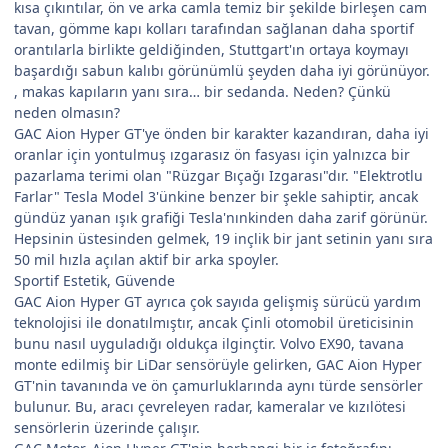
kısa çıkıntılar, ön ve arka camla temiz bir şekilde birleşen cam
tavan, gömme kapı kolları tarafından sağlanan daha sportif
orantılarla birlikte geldiğinden, Stuttgart'ın ortaya koymayı
başardığı sabun kalıbı görünümlü şeyden daha iyi görünüyor.
, makas kapıların yanı sıra… bir sedanda. Neden? Çünkü
neden olmasın?
GAC Aion Hyper GT'ye önden bir karakter kazandıran, daha iyi
oranlar için yontulmuş ızgarasız ön fasyası için yalnızca bir
pazarlama terimi olan "Rüzgar Bıçağı Izgarası"dır. "Elektrotlu
Farlar" Tesla Model 3'ünkine benzer bir şekle sahiptir, ancak
gündüz yanan ışık grafiği Tesla'nınkinden daha zarif görünür.
Hepsinin üstesinden gelmek, 19 inçlik bir jant setinin yanı sıra
50 mil hızla açılan aktif bir arka spoyler.
Sportif Estetik, Güvende
GAC Aion Hyper GT ayrıca çok sayıda gelişmiş sürücü yardım
teknolojisi ile donatılmıştır, ancak Çinli otomobil üreticisinin
bunu nasıl uyguladığı oldukça ilginçtir. Volvo EX90, tavana
monte edilmiş bir LiDar sensörüyle gelirken, GAC Aion Hyper
GT'nin tavanında ve ön çamurluklarında aynı türde sensörler
bulunur. Bu, aracı çevreleyen radar, kameralar ve kızılötesi
sensörlerin üzerinde çalışır.