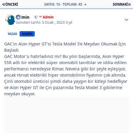
İLK SAYFA
S
ÖNCEKI
SAYFA: 13 - TOPLAM: 43
SONRAKI
Author stats
Admin
™ Admin
Gönderi tarihi:
3 Ocak , 2023
3 yıl
YAZAR
ADMIN
GAC'ın Aion Hyper GT'si Tesla Model 3'e Meydan Okumak İçin
Başladı
GAC Motor'u hatırladınız mı? Bu yılın başlarında, Aion Hyper
SSR adlı bir elektrikli süper otomobili tanıttılar ve iddia edilen
performansı neredeyse Rimac Nevera gibi bir şeyle eşleşiyor,
ancak Hırvat elektrikli hiper otomobilinin fiyatının çok altında.
Çinli otomobil üreticisi şimdi daha yaygın bir kitleyi hedefliyor
ve Aion Hyper GT ile Çin pazarında Tesla Model 3 gibilerine
meydan okuyor.