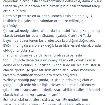
çapındaki birkaç Tesla showroom'unda daha eski, daha yüksek
fiyatlarla yeni bir araba satın almak için bir tür tazminat talep
ettiği bildirildi.
Hatta bir protesto en azından kısmen Tesla'nın en büyük
rakibinin bir çalışanı tarafından organize edilmiş gibi
görünüyor.
Çin sosyal medya sitesi Weibo'da kendisini "Wang Xingguang"
olarak tanıtan bir adam, Shaanxi eyaleti, Xi'an'daki Tesla
bayisinde düzenlenen bir protestoya katıldığını doğruladı.
BYD'nin bir çalışanı olarak değil, kesinlikle kişisel olarak orada
olduğunu iddia etti.
İnandırıcı olsun ya da olmasın, itirafı sadece Tesla
topluluğunda daha fazla övünmeyi teşvik etti, çünkü karısı
adına orada olduğunu açıkladı. Kendisi de bir Tesla müşterisi
olarak, görünüşe göre Musk'ın arabalarını kendi kocasının
işvereni tarafından yapılanlara tercih ediyordu.
Weibo'ya yaptığı paylaşımda, "Kişisel bir davranış olan ve
çalıştığım şirketle hiçbir ilgisi olmayan ailemin haklarını ve
çıkarlarını savunuyorum" dedi. “Araç sahibinin ailesinden biri
olarak haklarımı koruyamaz mıyım?”
Eski otomobil üreticileri, daha az karlı
EV
modellerinin
zararına, dikkatlerinin çoğunu ekmek ve tereyağlı içten