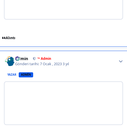
Alıntı
Author stats
Admin
™ Admin
Gönderi tarihi:
7 Ocak , 2023
3 yıl
YAZAR
ADMIN