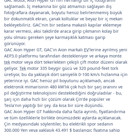
GAC Motor, Aion Hyper GT'nin herhangi bir iç fotoğrafını
sağlamadı. İç mekanına bir göz atmamızı sağlayan dış
fotoğraflara dayanarak, boyutu henüz belirlenmemiş büyük
bir dokunmatik ekran, çanak koltuklar ve beyaz bir iç mekan
bekleyebiliriz. GAC'nin bir sedana makaslı kapılar eklemeye
karar vermesi, aksi takdirde araca girip çıkmanın kolay bir
yolu olması gereken şeye karmaşıklık katması garip
görünüyor.
GAC Aion Hyper GT, GAC'ın Aion markalı
EV
'lerine ayrılmış yeni
AEP3.0 platformu tarafından destekleniyor ve arkaya monte
tek
motor veya dört tekerlekten çekişli çift motor düzeni olarak
geliyor.
Tek
motor 335 beygir gücü ve 320 pound-feet tork
üretiyor, bu da yaklaşık dört saniyelik 0-100 km/s hızlanma için
yeterince iyi. GAC henüz pil boyutunu açıklamadı, ancak
elektronik mimarisinin 480 kW'lık çok hızlı bir şarj oranını ve
pil değiştirme teknolojisini desteklediğini doğruladılar - bu,
şarj için daha hızlı bir çözüm olarak Çin'de popüler ve
Tesla'nın yaptığı bir şey. da kısa bir süre düşündü.
GAC Aion Hyper GT hakkında daha fazla ayrıntı, fiyatlandırma
ve tüm özelliklerle birlikte önümüzdeki aylarda açıklanacak.
Çin medyasındaki söylentiler, bu elektrikli spor sedanın
300.000 Yen veya yaklaşık 43.491 $ başlangıç fiyatına sahip