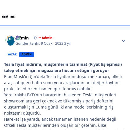
Alıntı
Author stats
Admin
™ Admin
Gönderi tarihi:
9 Ocak , 2023
3 yıl
YAZAR
ADMIN
Tesla fiyat indirimi, müşterilerin tazminat (Fiyat Eşleşmesi)
talep etmek için mağazalara hücum ettiğini görüyor
Elon Musk'ın Çin'deki Tesla fiyatlarını düşürme kumarı, öfkeli
araç sahipleri hafta sonu yeni araçlarının ani değer kaybını
protesto ederken kısmen geri tepmiş olabilir.
Yerel rakibi BYD'nin hararetini hisseden Tesla, müşterileri
showroomlara geri çekmek ve tükenmiş sipariş defterini
oluşturmak için Cuma günü iki ana model serisinin giriş
noktasını düşürdü.
Hareket işe yaradı, ancak tamamen istenen nedenle değil.
Öfkeli Tesla müşterilerinden oluşan bir çetenin, ülke