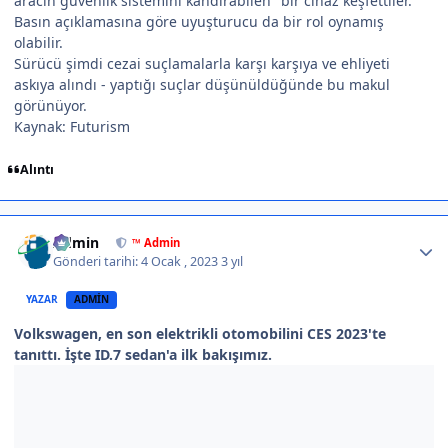
aracın güvenlik sistemini kandırabilen" bir cihaz keşfettiler.
Basın açıklamasına göre uyuşturucu da bir rol oynamış
olabilir.
Sürücü şimdi cezai suçlamalarla karşı karşıya ve ehliyeti
askıya alındı - yaptığı suçlar düşünüldüğünde bu makul
görünüyor.
Kaynak: Futurism
Alıntı
Author stats
Admin
™ Admin
Gönderi tarihi:
4 Ocak , 2023
3 yıl
YAZAR
ADMIN
Volkswagen, en son elektrikli otomobilini CES 2023'te
tanıttı. İşte ID.7 sedan'a ilk bakışımız.