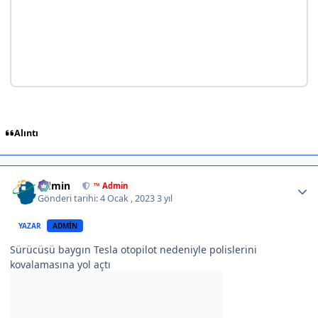
Alıntı
Author stats
Admin
™ Admin
Gönderi tarihi:
4 Ocak , 2023
3 yıl
YAZAR
ADMIN
Sürücüsü baygın Tesla otopilot nedeniyle polislerini
kovalamasına yol açtı