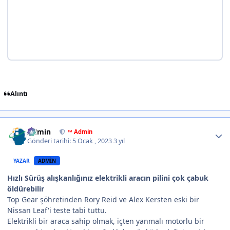
Alıntı
Author stats
Admin
™ Admin
Gönderi tarihi:
5 Ocak , 2023
3 yıl
YAZAR
ADMIN
Hızlı Sürüş alışkanlığınız elektrikli aracın pilini çok çabuk
öldürebilir
Top Gear şöhretinden Rory Reid ve Alex Kersten eski bir
Nissan Leaf'i teste tabi tuttu.
Elektrikli bir araca sahip olmak, içten yanmalı motorlu bir