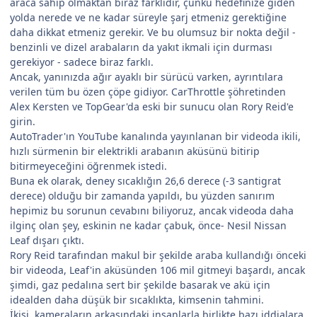
araca sahip olmaktan biraz farklıdır, çünkü hedefinize giden
yolda nerede ve ne kadar süreyle şarj etmeniz gerektiğine
daha dikkat etmeniz gerekir. Ve bu olumsuz bir nokta değil -
benzinli ve dizel arabaların da yakıt ikmali için durması
gerekiyor - sadece biraz farklı.
Ancak, yanınızda ağır ayaklı bir sürücü varken, ayrıntılara
verilen tüm bu özen çöpe gidiyor. CarThrottle şöhretinden
Alex Kersten ve TopGear'da eski bir sunucu olan Rory Reid'e
girin.
AutoTrader'ın YouTube kanalında yayınlanan bir videoda ikili,
hızlı sürmenin bir elektrikli arabanın aküsünü bitirip
bitirmeyeceğini öğrenmek istedi.
Buna ek olarak, deney sıcaklığın 26,6 derece (-3 santigrat
derece) olduğu bir zamanda yapıldı, bu yüzden sanırım
hepimiz bu sorunun cevabını biliyoruz, ancak videoda daha
ilginç olan şey, eskinin ne kadar çabuk, önce- Nesil Nissan
Leaf dışarı çıktı.
Rory Reid tarafından makul bir şekilde araba kullandığı önceki
bir videoda, Leaf'in aküsünden 106 mil gitmeyi başardı, ancak
şimdi, gaz pedalına sert bir şekilde basarak ve akü için
idealden daha düşük bir sıcaklıkta, kimsenin tahmini.
İkisi, kameraların arkasındaki insanlarla birlikte bazı iddialara