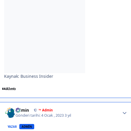
Kaynak: Business Insider
Alıntı
Author stats
Admin
™ Admin
Gönderi tarihi:
4 Ocak , 2023
3 yıl
YAZAR
ADMIN