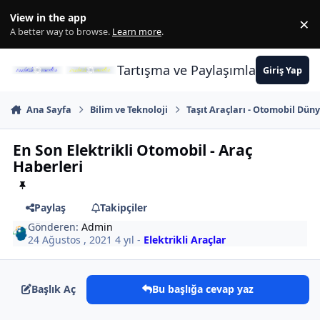
İçeriğe atla
View in the app
×
Di
A better way to browse.
Learn more
.
Tartışma ve Paylaşımların Merkez
Giriş Yap
Ana Sayfa
Bilim ve Teknoloji
Taşıt Araçları - Otomobil Dünya
En Son Elektrikli Otomobil - Araç
Haberleri
Paylaş
Takipçiler
Gönderen:
Admin
24 Ağustos , 2021
4 yıl
-
Elektrikli Araçlar
Başlık Aç
Bu başlığa cevap yaz