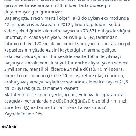
giriyor ve kimse arabanın 33 milden fazla gideceğini
düşünmüyor gibi görünüyor.
Başlangıçta, aracın menzil ölçeri, akü doluyken eko modunda
42 mil gösteriyor. Arabanın 2012 yılında yapıldığını ve bu
video çekildiğinde kilometre sayacının 73.671 mil gösterdiğini
unutmayın. Araba yeniyken, 24 kWh pili,
EPA
tarafından
tahmin edilen 120 km'lik bir menzil sunuyordu - bu, aracın pil
kapasitesinin yüzde 42'sini kaybettiği anlamına geliyor.
Eski Leaf, oldukça hızlı bir şekilde saatte 150 mile çıkmayı
başarıyor, ancak menzili büyük bir darbe alıyor: yolda sadece
3 mil sonra, menzil pil ölçerde 24 mile düştü. 16 mil sonra,
menzil ölçer odadan çıktı ve 20 mil işaretine ulaştıklarında,
araba yavaşlamaya başladı ve sonunda kilometre sayacı 21,6
mil okuyarak gücü tamamen kaybetti.
Makalenin üst kısmına yerleştirilmiş videoya bir göz atın ve
aşağıdaki yorumlarda ne düşündüğünüzü bize bildirin. Hızlı
sürerken
EV
'nizden ne tür bir menzil alıyorsunuz?
Kaynak: Inside EVs
Alıntı