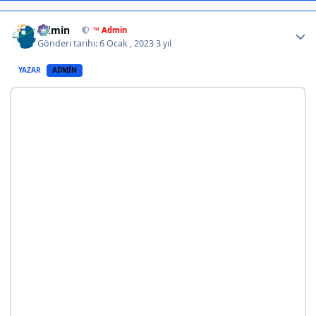
Author stats
Admin
™ Admin
Gönderi tarihi:
6 Ocak , 2023
3 yıl
YAZAR
ADMIN