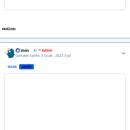
Alıntı
Author stats
Admin
™ Admin
Gönderi tarihi:
3 Ocak , 2023
3 yıl
YAZAR
ADMIN