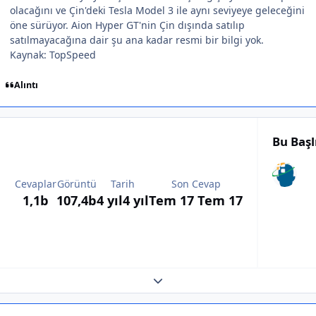
olacağını ve Çin'deki Tesla Model 3 ile aynı seviyeye geleceğini
öne sürüyor. Aion Hyper GT'nin Çin dışında satılıp
satılmayacağına dair şu ana kadar resmi bir bilgi yok.
Kaynak: TopSpeed
Alıntı
Bu Başl
Cevaplar
Görüntü
Tarih
Son Cevap
1,1b
107,4b
4 yıl
4 yıl
Tem 17
Tem 17
Expand topic overview
Author stats