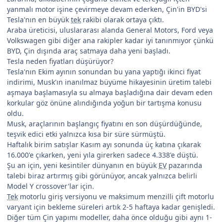
yanmalı motor işine çevirmeye devam ederken, Çin'in BYD'si
Tesla'nın en büyük
tek
rakibi olarak ortaya çıktı.
Araba üreticisi, uluslararası alanda General Motors, Ford veya
Volkswagen gibi diğer ana rakipler kadar iyi tanınmıyor çünkü
BYD, Çin dışında araç satmaya daha yeni başladı.
Tesla neden fiyatları düşürüyor?
Tesla'nın Ekim ayının sonundan bu yana yaptığı ikinci fiyat
indirimi, Musk'ın inanılmaz büyüme hikayesinin üretim talebi
aşmaya başlamasıyla su almaya başladığına dair devam eden
korkular göz önüne alındığında yoğun bir tartışma konusu
oldu.
Musk, araçlarının başlangıç fiyatını en son düşürdüğünde,
teşvik edici etki yalnızca kısa bir süre sürmüştü.
Haftalık birim satışlar Kasım ayı sonunda üç katına çıkarak
16.000'e çıkarken, yeni yıla girerken sadece 4.338'e düştü.
Şu an için, yeni kesintiler dünyanın en büyük
EV
pazarında
talebi biraz artırmış gibi görünüyor, ancak yalnızca belirli
Model Y crossover'lar için.
Tek
motorlu giriş versiyonu ve maksimum menzilli çift motorlu
varyant için bekleme süreleri artık 2-5 haftaya kadar genişledi.
Diğer tüm Çin yapımı modeller, daha önce olduğu gibi aynı 1-