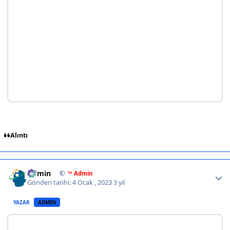
Alıntı
Author stats
Admin
™ Admin
Gönderi tarihi:
4 Ocak , 2023
3 yıl
YAZAR
ADMIN