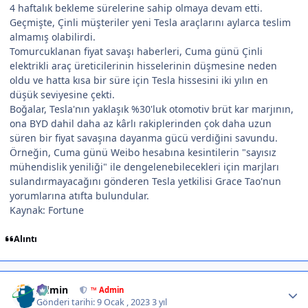
4 haftalık bekleme sürelerine sahip olmaya devam etti.
Geçmişte, Çinli müşteriler yeni Tesla araçlarını aylarca teslim
almamış olabilirdi.
Tomurcuklanan fiyat savaşı haberleri, Cuma günü Çinli
elektrikli araç üreticilerinin hisselerinin düşmesine neden
oldu ve hatta kısa bir süre için Tesla hissesini iki yılın en
düşük seviyesine çekti.
Boğalar, Tesla'nın yaklaşık %30'luk otomotiv brüt kar marjının,
ona BYD dahil daha az kârlı rakiplerinden çok daha uzun
süren bir fiyat savaşına dayanma gücü verdiğini savundu.
Örneğin, Cuma günü Weibo hesabına kesintilerin "sayısız
mühendislik yeniliği" ile dengelenebilecekleri için marjları
sulandırmayacağını gönderen Tesla yetkilisi Grace Tao'nun
yorumlarına atıfta bulundular.
Kaynak: Fortune
Alıntı
Author stats
Admin
™ Admin
Gönderi tarihi:
9 Ocak , 2023
3 yıl