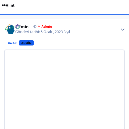
Alıntı
Author stats
Admin
™ Admin
Gönderi tarihi:
5 Ocak , 2023
3 yıl
YAZAR
ADMIN