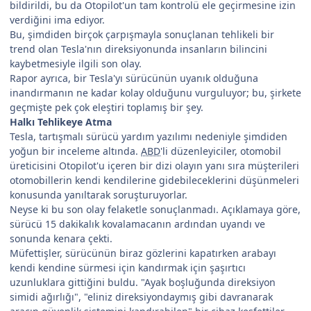
bildirildi, bu da Otopilot'un tam kontrolü ele geçirmesine izin
verdiğini ima ediyor.
Bu, şimdiden birçok çarpışmayla sonuçlanan tehlikeli bir
trend olan Tesla'nın direksiyonunda insanların bilincini
kaybetmesiyle ilgili son olay.
Rapor ayrıca, bir Tesla'yı sürücünün uyanık olduğuna
inandırmanın ne kadar kolay olduğunu vurguluyor; bu, şirkete
geçmişte pek çok eleştiri toplamış bir şey.
Halkı Tehlikeye Atma
Tesla, tartışmalı sürücü yardım yazılımı nedeniyle şimdiden
yoğun bir inceleme altında.
ABD
'li düzenleyiciler, otomobil
üreticisini Otopilot'u içeren bir dizi olayın yanı sıra müşterileri
otomobillerin kendi kendilerine gidebileceklerini düşünmeleri
konusunda yanıltarak soruşturuyorlar.
Neyse ki bu son olay felaketle sonuçlanmadı. Açıklamaya göre,
sürücü 15 dakikalık kovalamacanın ardından uyandı ve
sonunda kenara çekti.
Müfettişler, sürücünün biraz gözlerini kapatırken arabayı
kendi kendine sürmesi için kandırmak için şaşırtıcı
uzunluklara gittiğini buldu. "Ayak boşluğunda direksiyon
simidi ağırlığı", "eliniz direksiyondaymış gibi davranarak