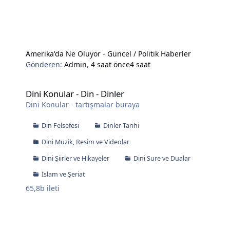
Amerika'da Ne Oluyor - Güncel / Politik Haberler
Gönderen:
Admin
,
4 saat önce
4 saat
Dini Konular - Din - Dinler
Dini Konular - Din - Dinler
Dini Konular - tartışmalar buraya
Din Felsefesi
Dinler Tarihi
Dini Müzik, Resim ve Videolar
Dini Şiirler ve Hikayeler
Dini Sure ve Dualar
İslam ve Şeriat
65,8b
ileti