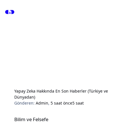
Yapay Zeka Hakkında En Son Haberler (Türkiye ve
Dünyadan)
Gönderen:
Admin
,
5 saat önce
5 saat
Bilim ve Felsefe
Bilim ve Felsefe