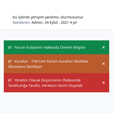
bu işlerde yeniyim yardımcı olurmusunuz
Gönderen:
Admin
,
24 Eylül , 2021
4 yıl
Duyurular
Forum Kullanımı Hakkında Önemli Bilgiler
Hide
Kurallar - T-M.Com Forum Kuralları Mutlaka
Hide
Okumanız Gerekiyor
Yönetim Olarak Düşüncenin İfadesinde
Hide
Tarafsızlığa Tarafız. Herkesin Sesini Duymak