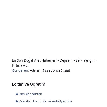
En Son Doğal Afet Haberleri - Deprem - Sel - Yangın -
Fırtına v.b.
Gönderen:
Admin
,
5 saat önce
5 saat
Eğitim ve Öğretim
Eğitim ve Öğretim
Ansiklopedistan
Askerlik - Savunma - Askerlik İşlemleri