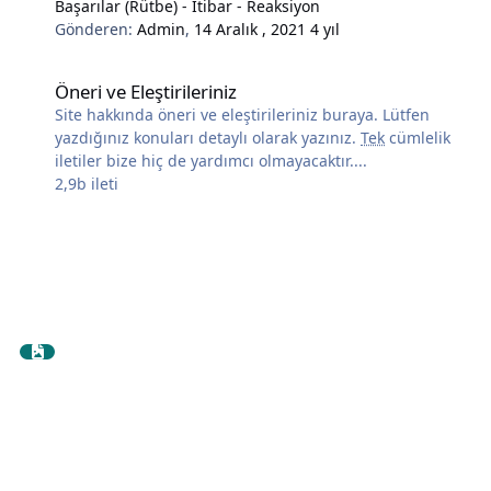
Başarılar (Rütbe) - İtibar - Reaksiyon
Gönderen:
Admin
,
14 Aralık , 2021
4 yıl
Öneri ve Eleştirileriniz
Öneri ve Eleştirileriniz
Site hakkında öneri ve eleştirileriniz buraya. Lütfen
yazdığınız konuları detaylı olarak yazınız.
Tek
cümlelik
iletiler bize hiç de yardımcı olmayacaktır....
2,9b
ileti