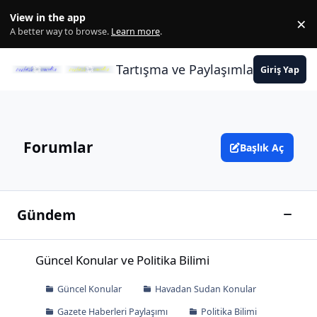
İçeriğe atla
View in the app
×
Di
A better way to browse.
Learn more
.
Tartışma ve Paylaşımların Merkez
Giriş Yap
Forumlar
Başlık Aç
Gündem
Bu kat
Güncel Konular ve Politika Bilimi
Güncel Konular ve Politika Bilimi
Güncel Konular
Havadan Sudan Konular
Gazete Haberleri Paylaşımı
Politika Bilimi