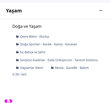
Yaşam
Bu kat
Doğa ve Yaşam
Doğa ve Yaşam
Çevre Bilimi - Ekoloji
Doğa Sporları - Avcılık - Kamp - Karavan
Ev, Bahçe ve Şehir
Girişimci kadınlar - Evde Üretiyorum - Tanıtım bölümü
Hayvanlar Alemi
Moda - Güzellik - Bakım
6,9b
ileti