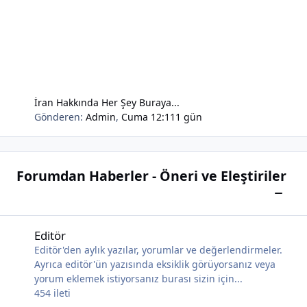
İran Hakkında Her Şey Buraya...
Gönderen:
Admin
,
Cuma 12:11
1 gün
Forumdan Haberler - Öneri ve Eleştiriler
Bu kat
Editör
Editör
Editör'den aylık yazılar, yorumlar ve değerlendirmeler.
Ayrıca editör'ün yazısında eksiklik görüyorsanız veya
yorum eklemek istiyorsanız burası sizin için...
454
ileti