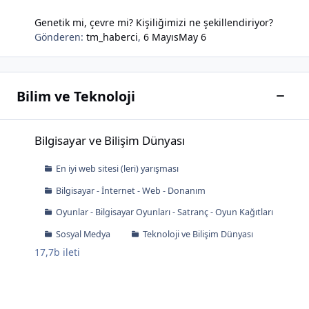
Genetik mi, çevre mi? Kişiliğimizi ne şekillendiriyor?
Gönderen:
tm_haberci
,
6 Mayıs
May 6
Bilim ve Teknoloji
Bu kat
Bilgisayar ve Bilişim Dünyası
Bilgisayar ve Bilişim Dünyası
En iyi web sitesi (leri) yarışması
Bilgisayar - İnternet - Web - Donanım
Oyunlar - Bilgisayar Oyunları - Satranç - Oyun Kağıtları
Sosyal Medya
Teknoloji ve Bilişim Dünyası
17,7b
ileti