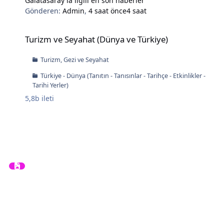
Galatasaray'la ilgili en son haberler
Gönderen:
Admin
,
4 saat önce
4 saat
Turizm ve Seyahat (Dünya ve Türkiye)
Turizm ve Seyahat (Dünya ve Türkiye)
Turizm, Gezi ve Seyahat
Türkiye - Dünya (Tanıtın - Tanısınlar - Tarihçe - Etkinlikler -
Tarihi Yerler)
5,8b
ileti