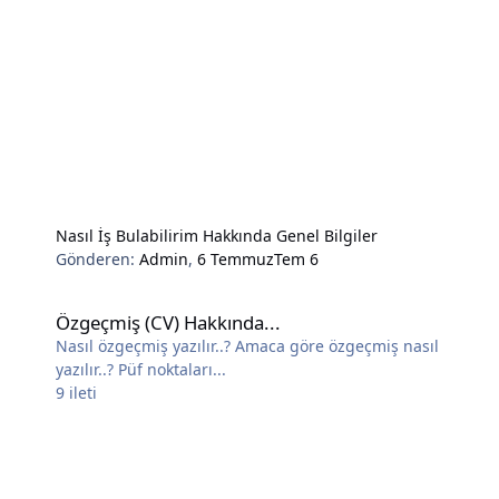
Nasıl İş Bulabilirim Hakkında Genel Bilgiler
Gönderen:
Admin
,
6 Temmuz
Tem 6
Özgeçmiş (CV) Hakkında...
Özgeçmiş (CV) Hakkında...
Nasıl özgeçmiş yazılır..? Amaca göre özgeçmiş nasıl
yazılır..? Püf noktaları...
9
ileti