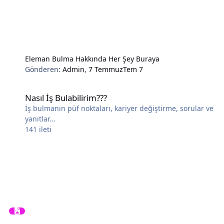
Eleman Bulma Hakkında Her Şey Buraya
Gönderen:
Admin
,
7 Temmuz
Tem 7
Nasıl İş Bulabilirim???
Nasıl İş Bulabilirim???
İş bulmanın püf noktaları, kariyer değiştirme, sorular ve
yanıtlar...
141
ileti