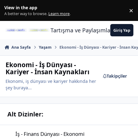
İçeriğe atla
View in the app
×
Di
A better way to browse.
Learn more
.
Tartışma ve Paylaşımların Merkez
Giriş Yap
Ana Sayfa
Yaşam
Ekonomi - İş Dünyası - Kariyer - İnsan Ka
Ekonomi - İş Dünyası -
Kariyer - İnsan Kaynakları
Takipçiler
Ekonomi, iş dünyası ve kariyer hakkında her
şey buraya...
Alt Dizinler:
İş - Finans Dünyası - Ekonomi
İş - Finans Dünyası - Ekonomi