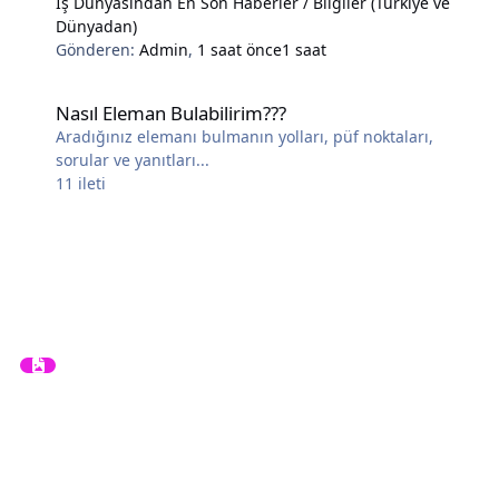
İş Dünyasından En Son Haberler / Bilgiler (Türkiye ve
Dünyadan)
Gönderen:
Admin
,
1 saat önce
1 saat
Nasıl Eleman Bulabilirim???
Nasıl Eleman Bulabilirim???
Aradığınız elemanı bulmanın yolları, püf noktaları,
sorular ve yanıtları...
11
ileti