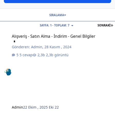
SIRALAMA
S
SAYFA: 1 - TOPLAM: 7
SONRAKI
Alışveriş - Satın Alma - İndirim - Genel Bilgiler
Alışveriş - Satın Alma - İndirim - Genel Bilgiler
Gönderen:
Admin
,
28 Kasım , 2024
5 cevap
2,3b görüntü
Admin
22 Ekim , 2025
Eki 22