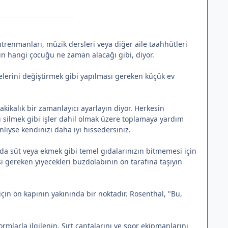
antrenmanları, müzik dersleri veya diğer aile taahhütleri
in hangi çocuğu ne zaman alacağı gibi, diyor.
relerini değiştirmek gibi yapılması gereken küçük ev
akikalık bir zamanlayıcı ayarlayın diyor. Herkesin
ı silmek gibi işler dahil olmak üzere toplamaya yardım
iyse kendinizi daha iyi hissedersiniz.
ında süt veya ekmek gibi temel gıdalarınızın bitmemesi için
i gereken yiyecekleri buzdolabının ön tarafına taşıyın
 için ön kapının yakınında bir noktadır. Rosenthal, "Bu,
ormlarla ilgilenin. Sırt çantalarını ve spor ekipmanlarını