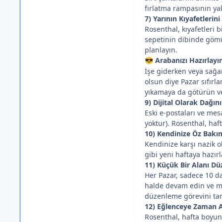
fırlatma rampasının yak
7) Yarının Kıyafetlerini
Rosenthal, kıyafetleri 
sepetinin dibinde gömül
planlayın.
Arabanızı Hazırlayı
😎
İşe giderken veya sağa
olsun diye Pazar sıfırl
yıkamaya da götürün ve 
9) Dijital Olarak Dağını
Eski e-postaları ve me
yoktur). Rosenthal, haf
10) Kendinize Öz Bakı
Kendinize karşı nazik o
gibi yeni haftaya hazır
11) Küçük Bir Alanı Dü
Her Pazar, sadece 10 da
halde devam edin ve mu
düzenleme görevini tam
12) Eğlenceye Zaman A
Rosenthal, hafta boyunc