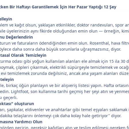
tken Bir Haftayı Garantilemek İçin Her Pazar Yaptığı 12 Şey
elleyin
kalem ve kağıt olsun, yaklaşan etkinlikler, doktor randevuları, spor 
ile üyelerinizin aynı fikirde olduğundan emin olun — örneğin, kim
unu Değerlendirin
uşturun ve faturaların ödendiğinden emin olun. Rosenthal, hava filt
böylece daha sonra daha büyük sorunlarla uğraşmazsınız, diyor.
tasal Olarak Temizleyin
urma odası gibi yoğun kullanılan alanları ele almak için 15 ila 30 d
koymak, çöpleri çıkarmak, elektrikli süpürgeyle temizlemek ve ocağ
evi temizlemek zorunda değilsiniz, ancak ana yaşam alanları düzenl
steleyin
le, birkaç öğün planlayın ve bir alışveriş listesi yapın. Hafta ortas
din. Lightfoot, son kullanma tarihi geçmiş her şeyi atın ve yenmes
sı geçerli.
oktası" oluşturun
ları, şapkalar, eldivenler ve anahtarlar gibi temel eşyaları saklamak
dakika telaşlarını önlemeyi çok daha kolay hale getiriyor" diyor.
nmasına Yardımcı Olun
e gözden geçirin, gereksiz kağıtları atın ve teslim edilmesi gereken f