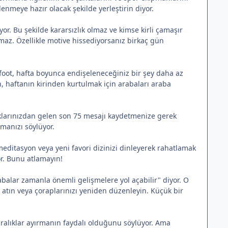
enmeye hazır olacak şekilde yerleştirin diyor.
or. Bu şekilde kararsızlık olmaz ve kimse kirli çamaşır
maz. Özellikle motive hissediyorsanız birkaç gün
oot, hafta boyunca endişeleneceğiniz bir şey daha az
n, haftanın kirinden kurtulmak için arabaları araba
cuklarınızdan gelen son 75 mesajı kaydetmenize gerek
manızı söylüyor.
meditasyon veya yeni favori dizinizi dinleyerek rahatlamak
or. Bunu atlamayın!
abalar zamanla önemli gelişmelere yol açabilir" diyor. O
atın veya çoraplarınızı yeniden düzenleyin. Küçük bir
i aralıklar ayırmanın faydalı olduğunu söylüyor. Ama