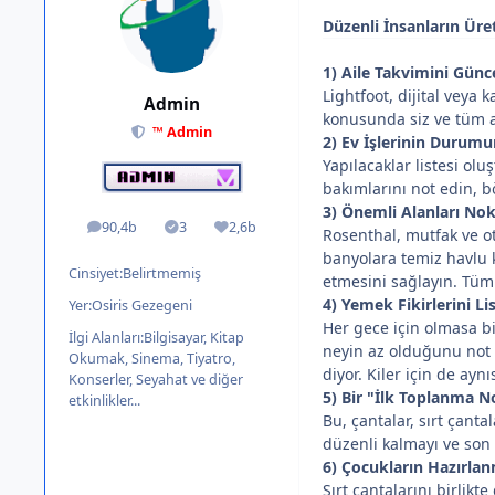
Düzenli İnsanların Üre
1) Aile Takvimini Günc
Lightfoot, dijital veya 
Admin
konusunda siz ve tüm a
™ Admin
2) Ev İşlerinin Durum
Yapılacaklar listesi ol
bakımlarını not edin, 
3) Önemli Alanları Nok
90,4b
3
2,6b
ileti
Solutions
İtibar
Rosenthal, mutfak ve ot
banyolara temiz havlu 
Cinsiyet:
Belirtmemiş
etmesini sağlayın. Tüm 
4) Yemek Fikirlerini Li
Yer:
Osiris Gezegeni
Her gece için olmasa bi
İlgi Alanları:
Bilgisayar, Kitap
neyin az olduğunu not e
Okumak, Sinema, Tiyatro,
diyor. Kiler için de aynı
Konserler, Seyahat ve diğer
5) Bir "İlk Toplanma N
etkinlikler...
Bu, çantalar, sırt çanta
düzenli kalmayı ve son 
6) Çocukların Hazırla
Sırt çantalarını birlikt