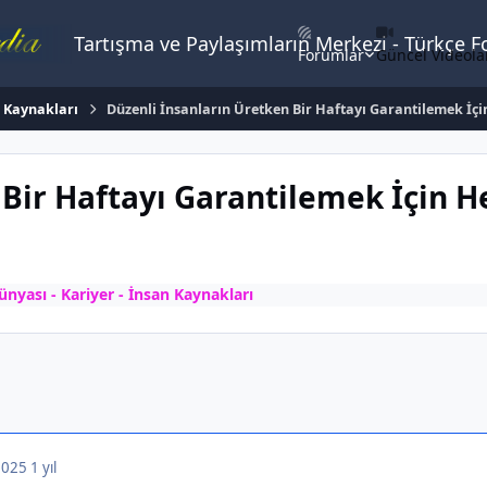
Tartışma ve Paylaşımların Merkezi - Türkçe 
Forumlar
Güncel Videola
n Kaynakları
Düzenli İnsanların Üretken Bir Haftayı Garantilemek İçi
 Bir Haftayı Garantilemek İçin H
nyası - Kariyer - İnsan Kaynakları
 2025
1 yıl