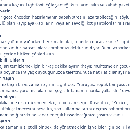
ınına koyun. Lightfoot, öğle yemeği kutularını silin ve sabah paketl
 Seçin
bir gece önceden hazırlamanın sabah stresini azaltabileceğini söylüy
ü olan kayıp ayakkabılarını veya en sevdiği kot pantolonlarını ara
n
nak yağmur yağarken benzin almak için neden duracaksınız? Lightf
amanızın bir parçası olarak arabanızı doldurun diyor. Bunu yaparke
içeride biriken çöpleri atın.
klığı Giderin
sajları temizlemek için birkaç dakika ayırın (hayır, muhtemelen ço
ta boyunca ihtiyaç duyduğunuzda telefonunuza hatırlatıcılar ayarla
m Yapın
lmak için biraz zaman ayırın. Lightfoot, "Yürüyüş, köpük banyosu, 
lanmanıza yardımcı olan her şey, sıfırlamanın harika yollarıdır" diy
zenleyin
kika bile olsa, düzenlemek için bir alan seçin. Rosenthal, "Küçük ç
tfak çekmecesini boşaltın, son kullanma tarihi geçmiş baharatları 
amladığınızda ne kadar enerjik hissedeceğinize şaşıracaksınız.
yırın
a zamanınızı etkili bir şekilde yönetmek için iş ve işler için belirl