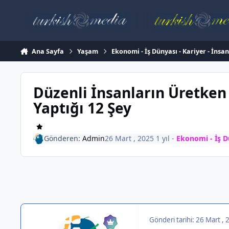
İçeriğe atla
Ana Sayfa
Yaşam
Ekonomi - İş Dünyası - Kariyer - İnsa
Düzenli İnsanların Üretken
Yaptığı 12 Şey
Gönderen:
Admin
26 Mart , 2025
1 yıl
-
Ekonomi - İş Dü
Gönderi tarihi:
26 Mart ,