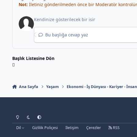
Not:
İletiniz gönderilmeden önce bir Moderatör kontrolünd
Bu başlığa cevap yaz
Başlık Listesine Dön
Ana Sayfa
Yaşam
Ekonomi - İş Dünyası - Kariyer - İnsa
Light Mode
Dark Mode
System Preference
Dil
Gizlilik Poliçesi
İletişim
Çerezler
RSS