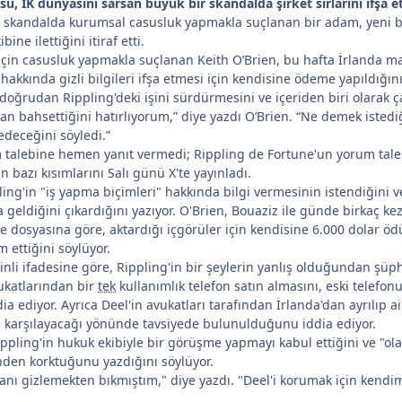
u, İK dünyasını sarsan büyük bir skandalda şirket sırlarını ifşa etti
r skandalda kurumsal casusluk yapmakla suçlanan bir adam, yeni bir
bine ilettiğini itiraf etti.
 için casusluk yapmakla suçlanan Keith O’Brien, bu hafta İrlanda m
g hakkında gizli bilgileri ifşa etmesi için kendisine ödeme yapıldığı
doğrudan Rippling'deki işini sürdürmesini ve içeriden biri olarak ç
an bahsettiğini hatırlıyorum,” diye yazdı O’Brien. “Ne demek isted
edeceğini söyledi.”
 talebine hemen yanıt vermedi; Rippling de Fortune'un yorum tal
n bazı kısımlarını Salı günü X'te yayınladı.
ing'in "iş yapma biçimleri" hakkında bilgi vermesinin istendiğini ve
a geldiğini çıkardığını yazıyor. O'Brien, Bouaziz ile günde birkaç ke
osyasına göre, aktardığı içgörüler için kendisine 6.000 dolar ödül v
ettiğini söylüyor.
li ifadesine göre, Rippling'in bir şeylerin yanlış olduğundan şüp
ukatlarından bir
tek
kullanımlık telefon satın almasını, eski telefon
ia ediyor. Ayrıca Deel'in avukatları tarafından İrlanda'dan ayrılıp ai
 karşılayacağı yönünde tavsiyede bulunulduğunu iddia ediyor.
ppling'in hukuk ekibiyle bir görüşme yapmayı kabul ettiğini ve "ola
nden korktuğunu yazdığını söylüyor.
anı gizlemekten bıkmıştım," diye yazdı. "Deel'i korumak için kendim