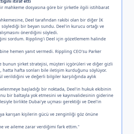
ğini itiraf etti
 mahkeme dosyasına göre bir şirketle ilgili istihbarat
ahkemesine, Deel tarafından rakibi olan bir diğer İK
nı söylediği bir beyan sundu. Deel'in kurucu ortağı ve
alışmasını önerdiğini söyledi.
iğini sordum. Rippling'i Deel için gözetlemem halinde
ebine hemen yanıt vermedi. Rippling CEO'su Parker
 bunun şirket stratejisi, müşteri içgörüleri ve diğer gizli
z, hatta hafta sonları bile iletişim kurduğunu söylüyor.
erildiğini ve değerli bilgiler karşılığında aylık
helenmeye başladığı bir noktada, Deel'in hukuk ekibinin
unu bir baltayla yok etmesini ve kayınvalidesinin giderine
lesiyle birlikte Dubai'ye uçması gerektiği ve Deel'in
ya karışan kişilerin gücü ve zenginliği göz önüne
e ve aileme zarar verdiğimi fark ettim."