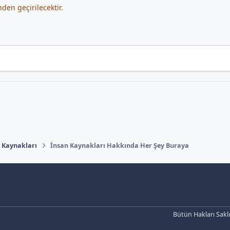
en geçirilecektir.
n Kaynakları
İnsan Kaynakları Hakkında Her Şey Buraya
Bütün Hakları Saklıd