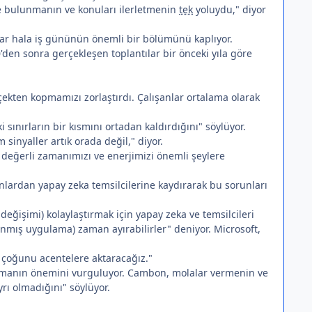
nde bulunmanın ve konuları ilerletmenin
tek
yoluydu," diyor
ılar hala iş gününün önemli bir bölümünü kaplıyor.
'den sonra gerçekleşen toplantılar bir önceki yıla göre
rçekten kopmamızı zorlaştırdı. Çalışanlar ortalama olarak
nırların bir kısmını ortadan kaldırdığını" söylüyor.
inyaller artık orada değil," diyor.
n değerli zamanımızı ve enerjimizi önemli şeylere
anlardan yapay zeka temsilcilerine kaydırarak bu sorunları
değişimi) kolaylaştırmak için yapay zeka ve temsilcileri
klanmış uygulama) zaman ayırabilirler" deniyor. Microsoft,
 çoğunu acentelere aktaracağız."
ırmanın önemini vurguluyor. Cambon, molalar vermenin ve
ı olmadığını" söylüyor.