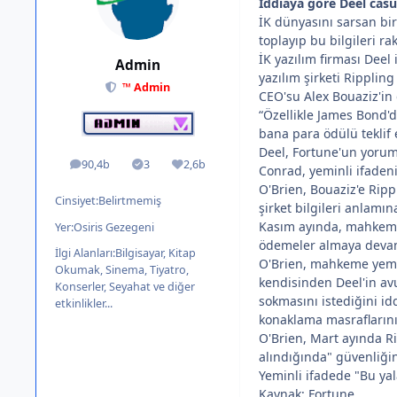
İddiaya göre Deel casus
İK dünyasını sarsan bi
toplayıp bu bilgileri raki
İK yazılım firması Deel
Admin
yazılım şirketi Ripplin
™ Admin
CEO'su Alex Bouaziz'in 
“Özellikle James Bond'd
bana para ödülü teklif 
Deel, Fortune'un yorum
90,4b
3
2,6b
ileti
Solutions
İtibar
Conrad, yeminli ifadeni
O'Brien, Bouaziz'e Rippl
Cinsiyet:
Belirtmemiş
şirket bilgileri anlamın
Kasım ayında, mahkeme d
Yer:
Osiris Gezegeni
ödemeler almaya devam 
İlgi Alanları:
Bilgisayar, Kitap
O'Brien, mahkeme yemin
Okumak, Sinema, Tiyatro,
kendisinden Deel'in av
Konserler, Seyahat ve diğer
sokmasını istediğini idd
etkinlikler...
konaklama masraflarını
O'Brien, Mart ayında Ri
alındığında" güvenliği
Yeminli ifadede "Bu yal
Kaynak: Fortune