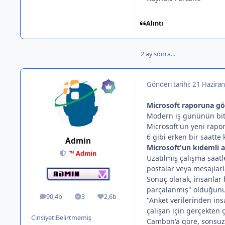
Alıntı
2 ay sonra...
Gönderi tarihi:
21 Haziran
Microsoft raporuna gör
Modern iş gününün bitm
Microsoft'un yeni raporu
6 gibi erken bir saatte 
Admin
Microsoft'un kıdemli a
™ Admin
Uzatılmış çalışma saatle
postalar veya mesajlar
Sonuç olarak, insanlar 
parçalanmış" olduğunu b
90,4b
3
2,6b
ileti
Solutions
İtibar
"Anket verilerinden in
çalışan için gerçekten 
Cinsiyet:
Belirtmemiş
Cambon'a göre, sonsuz