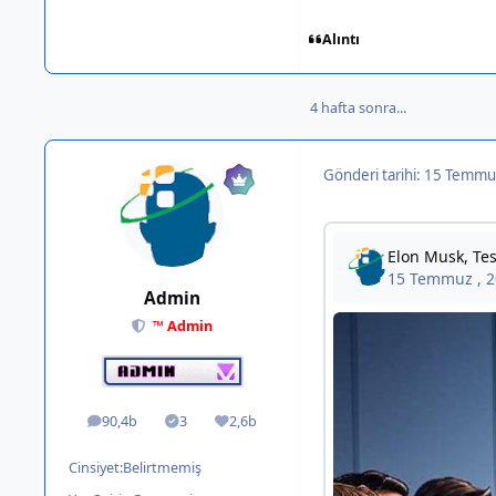
Alıntı
4 hafta sonra...
Gönderi tarihi:
15 Temmu
Admin
™ Admin
90,4b
3
2,6b
ileti
Solutions
İtibar
Cinsiyet:
Belirtmemiş