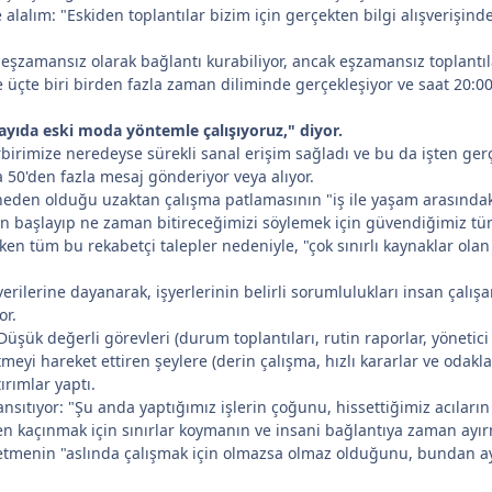
e alalım: "Eskiden toplantılar bizim için gerçekten bilgi alışverişi
a eşzamansız olarak bağlantı kurabiliyor, ancak eşzamansız toplant
 üçte biri birden fazla zaman diliminde gerçekleşiyor ve saat 20:00
yıda eski moda yöntemle çalışıyoruz," diyor.
irbirimize neredeyse sürekli sanal erişim sağladı ve bu da işten ge
a 50'den fazla mesaj gönderiyor veya alıyor.
en olduğu uzaktan çalışma patlamasının "iş ile yaşam arasındaki sı
n başlayıp ne zaman bitireceğimizi söylemek için güvendiğimiz tüm s
en tüm bu rekabetçi talepler nedeniyle, "çok sınırlı kaynaklar ola
rilerine dayanarak, işyerlerinin belirli sorumlulukları insan çalış
or.
üşük değerli görevleri (durum toplantıları, rutin raporlar, yönetici 
letmeyi hareket ettiren şeylere (derin çalışma, hızlı kararlar ve oda
rımlar yaptı.
ıtıyor: "Şu anda yaptığımız işlerin çoğunu, hissettiğimiz acıların
en kaçınmak için sınırlar koymanın ve insani bağlantıya zaman ay
etmenin "aslında çalışmak için olmazsa olmaz olduğunu, bundan ayr