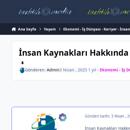
İçeriğe atla
Ana Sayfa
Yaşam
Ekonomi - İş Dünyası - Kariyer - İnsa
İnsan Kaynakları Hakkında
Gönderen:
Admin
3 Nisan , 2025
1 yıl
-
Ekonomi - İş Dü
Gönderi tarihi:
3 Nisan , 
İnsan Kaynakları Hakk