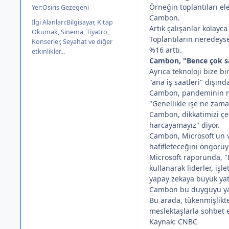
Örneğin toplantıları el
Yer:
Osiris Gezegeni
Cambon.
İlgi Alanları:
Bilgisayar, Kitap
Artık çalışanlar kolayc
Okumak, Sinema, Tiyatro,
Toplantıların neredeyse
Konserler, Seyahat ve diğer
%16 arttı.
etkinlikler...
Cambon, "Bence çok sa
Ayrıca teknoloji bize b
"ana iş saatleri" dışınd
Cambon, pandeminin ned
"Genellikle işe ne zama
Cambon, dikkatimizi çek
harcayamayız" diyor.
Cambon, Microsoft'un ve
hafifleteceğini öngörüy
Microsoft raporunda, "D
kullanarak liderler, iş
yapay zekaya büyük yatı
Cambon bu duyguyu yans
Bu arada, tükenmişlikt
meslektaşlarla sohbet 
Kaynak: CNBC