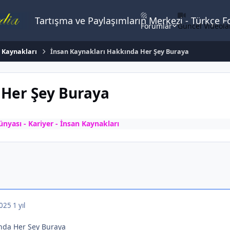
Tartışma ve Paylaşımların Merkezi - Türkçe 
Forumlar
Güncel Videola
n Kaynakları
İnsan Kaynakları Hakkında Her Şey Buraya
 Her Şey Buraya
nyası - Kariyer - İnsan Kaynakları
2025
1 yıl
ında Her Şey Buraya