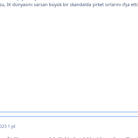
, İK dünyasını sarsan büyük bir skandalda şirket sırlarını ifşa ettiği
2025
1 yıl