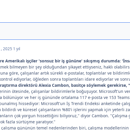
 , 2025
1 yıl
e Amerikalı işçiler 'sonsuz bir iş gününe' sıkışmış durumda: 'İns
ek bilmeyen bir şey olduğundan şikayet ettiyseniz, haklı olabilirsi
na göre, çalışanlar artık sürekli e-postalar, toplantılar ve bildirim
kontrol ediyorlar, öğleden sonra toplantıları idare ediyorlar ve sonr
raştırma direktörü Alexia Cambon, basitçe söylemek gerekirse, "
rinin ötesinde, çalışanlar bildirimlerle boğuşuyor. Microsoft'un veril
la bölünüyor ve her iş gününde ortalama 117 e-posta ve 153 Teams m
bunalmış hissediyor: Microsoft'un İş Trendi Endeksi anketinde çalışan
ildirdi ve küresel çalışanların %80'i işlerini yapmak için yeterli z
sanların çok yorgun hissettiğini biliyoruz," diyor Cambon. "Çalış
çok fazla sürtüşme yaratıyor."
 çalışma gününün temel nedenlerinden biri, çalışma modellerinin