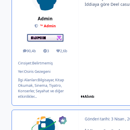
İddiaya göre Deel casusu
Admin
™ Admin
90,4b
3
2,6b
ileti
Solutions
İtibar
Cinsiyet:
Belirtmemiş
Yer:
Osiris Gezegeni
İlgi Alanları:
Bilgisayar, Kitap
Okumak, Sinema, Tiyatro,
Konserler, Seyahat ve diğer
Alıntı
etkinlikler...
Gönderi tarihi:
3 Nisan , 