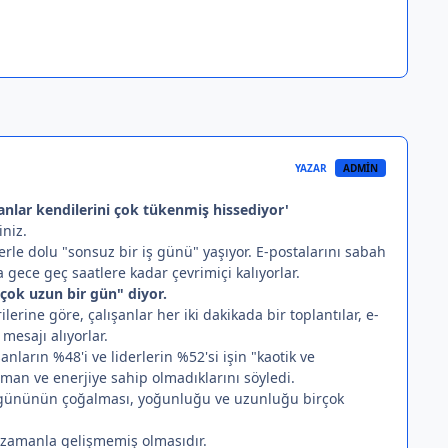
YAZAR
ADMIN
anlar kendilerini çok tükenmiş hissediyor'
niz.
lerle dolu "sonsuz bir iş günü" yaşıyor. E-postalarını sabah
a gece geç saatlere kadar çevrimiçi kalıyorlar.
çok uzun bir gün" diyor.
erine göre, çalışanlar her iki dakikada bir toplantılar, e-
esajı alıyorlar.
ların %48'i ve liderlerin %52'si işin "kaotik ve
aman ve enerjiye sahip olmadıklarını söyledi.
ma gününün çoğalması, yoğunluğu ve uzunluğu birçok
 zamanla gelişmemiş olmasıdır.