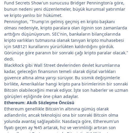
Fund Secrets Show'un sunucusu Bridger Pennington'a göre,
bunun nedeni yeni düzenlemeler, büyük kurumsal yatırımlar
ve kripto yanlısı bir hükümet.
Pennington, "Trump'ın gelmiş geçmiş en kripto başkanı
olması nedeniyle, kripto paralara olan ilginin son zamanlarda
arttığını düşünüyorum. SEC'nin, bankaların bilançolarında
kripto varlıkları tutmasına olanak tanıyan kripto muhasebesi
için SAB121 kurallarını yürürlükten kaldırdığını gördük.
Görünüşe göre paranın bir sonraki çağı kripto paralar olacak."
dedi.
BlackRock gibi Wall Street devlerinden devlet kurumlarına
kadar, geleceğin finansının temeli olarak dijital varlıkları
güvence altına alma yarışı sürüyor. Bu sismik değişimlerle
birlikte, Amerikalılar hangi kripto para birimlerinin bir sonraki
Bitcoin olabileceğini merak ediyor. İşte son haberler ve uzman
görüşleri eşliğinde öne çıkan adaylar.
Ethereum: Akıllı Sözleşme Öncüsü
Ethereum genellikle Bitcoin'in altınına gümüş olarak
adlandırılır, ancak teknolojisi ona bir sonraki Bitcoin olma
yolunda avantaj sağlayabilir. Nasdaq'a göre, Ethereum'un
fiyatı geçen ay %45 artarak, hız ve verimliliği artıran son