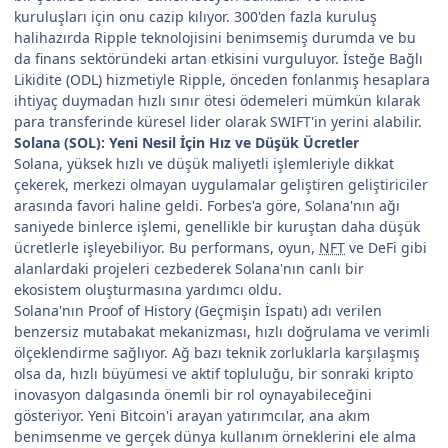
kuruluşları için onu cazip kılıyor. 300'den fazla kuruluş
halihazırda Ripple teknolojisini benimsemiş durumda ve bu
da finans sektöründeki artan etkisini vurguluyor. İsteğe Bağlı
Likidite (ODL) hizmetiyle Ripple, önceden fonlanmış hesaplara
ihtiyaç duymadan hızlı sınır ötesi ödemeleri mümkün kılarak
para transferinde küresel lider olarak SWIFT'in yerini alabilir.
Solana (SOL): Yeni Nesil İçin Hız ve Düşük Ücretler
Solana, yüksek hızlı ve düşük maliyetli işlemleriyle dikkat
çekerek, merkezi olmayan uygulamalar geliştiren geliştiriciler
arasında favori haline geldi. Forbes'a göre, Solana'nın ağı
saniyede binlerce işlemi, genellikle bir kuruştan daha düşük
ücretlerle işleyebiliyor. Bu performans, oyun,
NFT
ve DeFi gibi
alanlardaki projeleri cezbederek Solana'nın canlı bir
ekosistem oluşturmasına yardımcı oldu.
Solana'nın Proof of History (Geçmişin İspatı) adı verilen
benzersiz mutabakat mekanizması, hızlı doğrulama ve verimli
ölçeklendirme sağlıyor. Ağ bazı teknik zorluklarla karşılaşmış
olsa da, hızlı büyümesi ve aktif topluluğu, bir sonraki kripto
inovasyon dalgasında önemli bir rol oynayabileceğini
gösteriyor. Yeni Bitcoin'i arayan yatırımcılar, ana akım
benimsenme ve gerçek dünya kullanım örneklerini ele alma