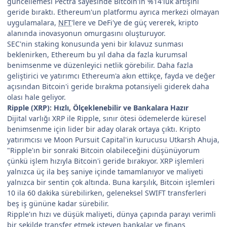
güncellemesi Pectra sayesinde Bitcoin'in %14'lük artışını
geride bıraktı. Ethereum'un platformu ayrıca merkezi olmayan
uygulamalara,
NFT
'lere ve DeFi'ye de güç vererek, kripto
alanında inovasyonun omurgasını oluşturuyor.
SEC'nin staking konusunda yeni bir kılavuz sunması
beklenirken, Ethereum bu yıl daha da fazla kurumsal
benimsenme ve düzenleyici netlik görebilir. Daha fazla
geliştirici ve yatırımcı Ethereum'a akın ettikçe, fayda ve değer
açısından Bitcoin'i geride bırakma potansiyeli giderek daha
olası hale geliyor.
Ripple (XRP): Hızlı, Ölçeklenebilir ve Bankalara Hazır
Dijital varlığı XRP ile Ripple, sınır ötesi ödemelerde küresel
benimsenme için lider bir aday olarak ortaya çıktı. Kripto
yatırımcısı ve Moon Pursuit Capital'in kurucusu Utkarsh Ahuja,
"Ripple'ın bir sonraki Bitcoin olabileceğini düşünüyorum
çünkü işlem hızıyla Bitcoin'i geride bırakıyor. XRP işlemleri
yalnızca üç ila beş saniye içinde tamamlanıyor ve maliyeti
yalnızca bir sentin çok altında. Buna karşılık, Bitcoin işlemleri
10 ila 60 dakika sürebilirken, geleneksel SWIFT transferleri
beş iş gününe kadar sürebilir.
Ripple'ın hızı ve düşük maliyeti, dünya çapında parayı verimli
bir şekilde transfer etmek isteyen bankalar ve finans