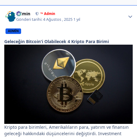
Author stats
Admin
™ Admin
Gönderi tarihi:
4 Ağustos , 2025
1 yıl
ADMIN
Geleceğin Bitcoin'i Olabilecek 4 Kripto Para Birimi
Kripto para birimleri, Amerikalıların para, yatırım ve finansın
geleceği hakkındaki düşüncelerini değiştirdi. Investment