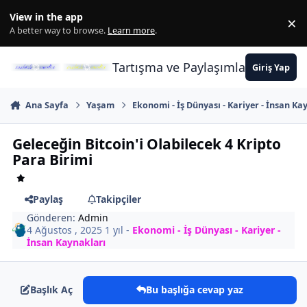
İçeriğe atla
View in the app
×
Di
A better way to browse.
Learn more
.
Tartışma ve Paylaşımların Merkez
Giriş Yap
Ana Sayfa
Yaşam
Ekonomi - İş Dünyası - Kariyer - İnsan Ka
Geleceğin Bitcoin'i Olabilecek 4 Kripto
Para Birimi
Paylaş
Takipçiler
Gönderen:
Admin
4 Ağustos , 2025
1 yıl
-
Ekonomi - İş Dünyası - Kariyer -
İnsan Kaynakları
Başlık Aç
Bu başlığa cevap yaz