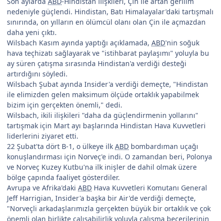
Son aylarda
ABD
-Hindistan ilişkileri, Çin ile artan gerilim
nedeniyle güçlendi. Hindistan, Batı Himalayalar'daki tartışmalı
sınırında, on yılların en ölümcül olanı olan Çin ile açmazdan
daha yeni çıktı.
Wilsbach Kasım ayında yaptığı açıklamada,
ABD
'nin soğuk
hava teçhizatı sağlayarak ve "istihbarat paylaşımı" yoluyla bu
ay süren çatışma sırasında Hindistan'a verdiği desteği
artırdığını söyledi.
Wilsbach Şubat ayında Insider'a verdiği demeçte, "Hindistan
ile elimizden gelen maksimum ölçüde ortaklık yapabilmek
bizim için gerçekten önemli," dedi.
Wilsbach, ikili ilişkileri "daha da güçlendirmenin yollarını"
tartışmak için Mart ayı başlarında Hindistan Hava Kuvvetleri
liderlerini ziyaret etti.
22 Şubat'ta dört B-1, o ülkeye ilk
ABD
bombardıman uçağı
konuşlandırması için Norveç'e indi. O zamandan beri, Polonya
ve Norveç Kuzey Kutbu'na ilk inişler de dahil olmak üzere
bölge çapında faaliyet gösterdiler.
Avrupa ve Afrika'daki
ABD
Hava Kuvvetleri Komutanı General
Jeff Harrigian, Insider'a başka bir Air'de verdiği demeçte,
"Norveçli arkadaşlarımızla gerçekten büyük bir ortaklık ve çok
önemli olan birlikte çalışabilirlik yoluyla çalışma becerilerinin