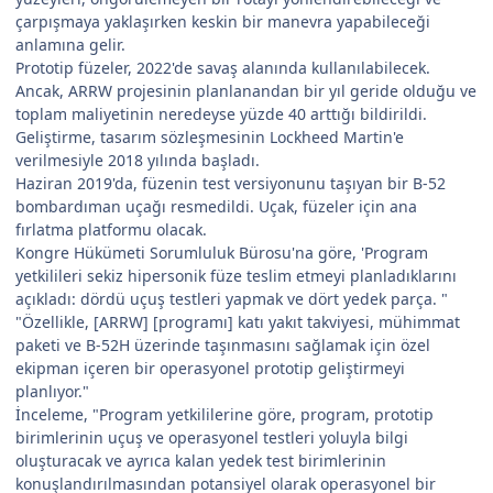
çarpışmaya yaklaşırken keskin bir manevra yapabileceği
anlamına gelir.
Prototip füzeler, 2022'de savaş alanında kullanılabilecek.
Ancak, ARRW projesinin planlanandan bir yıl geride olduğu ve
toplam maliyetinin neredeyse yüzde 40 arttığı bildirildi.
Geliştirme, tasarım sözleşmesinin Lockheed Martin'e
verilmesiyle 2018 yılında başladı.
Haziran 2019'da, füzenin test versiyonunu taşıyan bir B-52
bombardıman uçağı resmedildi. Uçak, füzeler için ana
fırlatma platformu olacak.
Kongre Hükümeti Sorumluluk Bürosu'na göre, 'Program
yetkilileri sekiz hipersonik füze teslim etmeyi planladıklarını
açıkladı: dördü uçuş testleri yapmak ve dört yedek parça. "
"Özellikle, [ARRW] [programı] katı yakıt takviyesi, mühimmat
paketi ve B-52H üzerinde taşınmasını sağlamak için özel
ekipman içeren bir operasyonel prototip geliştirmeyi
planlıyor."
İnceleme, "Program yetkililerine göre, program, prototip
birimlerinin uçuş ve operasyonel testleri yoluyla bilgi
oluşturacak ve ayrıca kalan yedek test birimlerinin
konuşlandırılmasından potansiyel olarak operasyonel bir