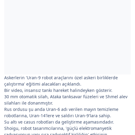
Askerlerin 'Uran-9 robot araçlarını özel askeri birliklerde
çalıştırma' eğitimi alacakları açıklandı.
Bir video, insansız tankı hareket halindeyken gösterir.
30 mm otomatik silah, Ataka tanksavar füzeleri ve Shmel alev
silahları ile donanmıştır.
Rus ordusu şu anda Uran-6 adı verilen mayın temizleme
robotlarına, Uran-14'lere ve saldırı Uran-9'lara sahip.
Su altı ve casus robotları da geliştirme aşamasındadır.
Shoigu, robot tasarımcılarına, 'güçlü elektromanyetik
radyasyonun yanı sıra radyoaktif kirliliğin' etkisinin