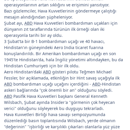
operasyonlarının artan sıklığını ve erişimini yansıtıyor.
Bazı gözlemciler, Hava Kuvvetlerinin göndermeye çalıştığı
mesajın alındığından şüpheleniyor.
Şubat ayı,
ABD
Hava Kuvvetleri bombardıman uçakları için
dünyanın zıt taraflarında türünün ilk örneği olan iki
operasyonla tarihi bir ay oldu.
3 Şubat'ta bir B-1 bombardıman uçağı ve 40 havacı,
Hindistan'ın güneyindeki Aero India ticaret fuarına
konuşlandırıldı. Bir Amerikan bombardıman uçağı en son
1945'te Hindistan'da, hala İngiliz yönetimi altındayken, bu da
Hindistan Cumhuriyeti için bir ilk oldu.
Aero Hindistan'daki
ABD
gösteri pilotu Teğmen Michael
Fessler, bir açıklamada, etkinliğin bir Hint savaş uçağıyla ilk
ABD
bombardıman uçağı uçağını içerdiğini -
ABD
-Hindistan
askeri bağlarında "çok önemli bir an" olduğunu söyledi.
ABD
Pasifik Hava Kuvvetleri başkanı General Kenneth
Wilsbach, Şubat ayında Insider'a "görmenin çok heyecan
verici" olduğunu söyleyerek bu duyguyu tekrarladı.
Hava Kuvvetleri Birliği hava savaşı sempozyumunda
düzenlediği basın toplantısında Wilsbach, yerde olmanın
"değerinin" "işbirliği ve karşılıklı çıkarları olanlarla yüz yüze