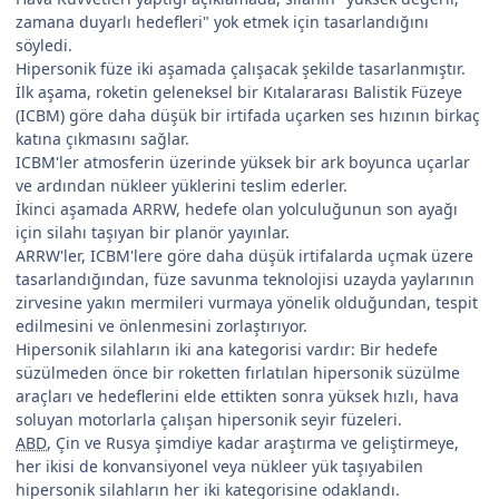
zamana duyarlı hedefleri" yok etmek için tasarlandığını
söyledi.
Hipersonik füze iki aşamada çalışacak şekilde tasarlanmıştır.
İlk aşama, roketin geleneksel bir Kıtalararası Balistik Füzeye
(ICBM) göre daha düşük bir irtifada uçarken ses hızının birkaç
katına çıkmasını sağlar.
ICBM'ler atmosferin üzerinde yüksek bir ark boyunca uçarlar
ve ardından nükleer yüklerini teslim ederler.
İkinci aşamada ARRW, hedefe olan yolculuğunun son ayağı
için silahı taşıyan bir planör yayınlar.
ARRW'ler, ICBM'lere göre daha düşük irtifalarda uçmak üzere
tasarlandığından, füze savunma teknolojisi uzayda yaylarının
zirvesine yakın mermileri vurmaya yönelik olduğundan, tespit
edilmesini ve önlenmesini zorlaştırıyor.
Hipersonik silahların iki ana kategorisi vardır: Bir hedefe
süzülmeden önce bir roketten fırlatılan hipersonik süzülme
araçları ve hedeflerini elde ettikten sonra yüksek hızlı, hava
soluyan motorlarla çalışan hipersonik seyir füzeleri.
ABD
, Çin ve Rusya şimdiye kadar araştırma ve geliştirmeye,
her ikisi de konvansiyonel veya nükleer yük taşıyabilen
hipersonik silahların her iki kategorisine odaklandı.