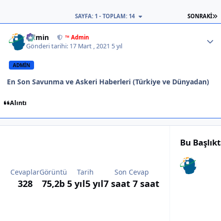
S
SAYFA: 1 - TOPLAM: 14
SONRAKI
Author stats
Admin
™ Admin
Gönderi tarihi:
17 Mart , 2021
5 yıl
ADMIN
En Son Savunma ve Askeri Haberleri (Türkiye ve Dünyadan)
Alıntı
Bu Başlık
Cevaplar
Görüntü
Tarih
Son Cevap
328
75,2b
5 yıl
5 yıl
7 saat
7 saat