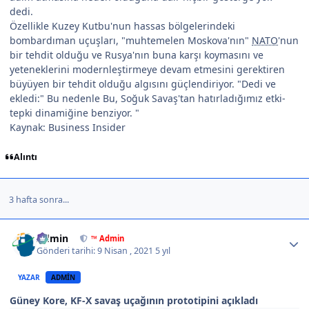
dedi.
Özellikle Kuzey Kutbu'nun hassas bölgelerindeki
bombardıman uçuşları, "muhtemelen Moskova'nın"
NATO
'nun
bir tehdit olduğu ve Rusya'nın buna karşı koymasını ve
yeteneklerini modernleştirmeye devam etmesini gerektiren
büyüyen bir tehdit olduğu algısını güçlendiriyor. "Dedi ve
ekledi:" Bu nedenle Bu, Soğuk Savaş'tan hatırladığımız etki-
tepki dinamiğine benziyor. "
Kaynak: Business Insider
Alıntı
3 hafta sonra...
Author stats
Admin
™ Admin
Gönderi tarihi:
9 Nisan , 2021
5 yıl
YAZAR
ADMIN
Güney Kore, KF-X savaş uçağının prototipini açıkladı