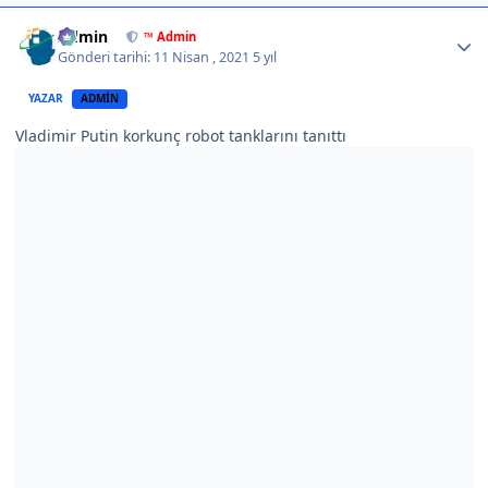
Author stats
Admin
™ Admin
Gönderi tarihi:
11 Nisan , 2021
5 yıl
YAZAR
ADMIN
Vladimir Putin korkunç robot tanklarını tanıttı