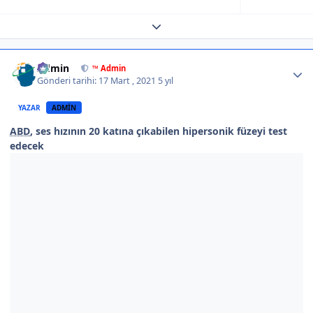
Expand topic overview
Author stats
Admin
™ Admin
Gönderi tarihi:
17 Mart , 2021
5 yıl
YAZAR
ADMIN
ABD
, ses hızının 20 katına çıkabilen hipersonik füzeyi test
edecek