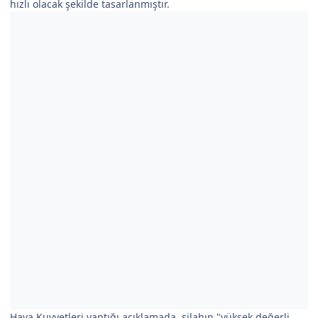
hızlı olacak şekilde tasarlanmıştır.
Hava Kuvvetleri yaptığı açıklamada, silahın "yüksek değerli,