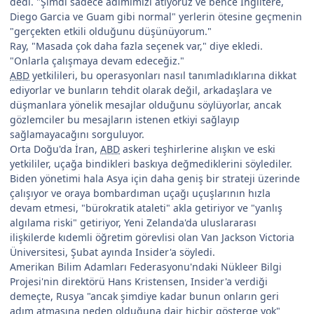
dedi. "Şimdi sadece adımımızı atıyoruz ve bence İngiltere,
Diego Garcia ve Guam gibi normal" yerlerin ötesine geçmenin
"gerçekten etkili olduğunu düşünüyorum."
Ray, "Masada çok daha fazla seçenek var," diye ekledi.
"Onlarla çalışmaya devam edeceğiz."
ABD
yetkilileri, bu operasyonları nasıl tanımladıklarına dikkat
ediyorlar ve bunların tehdit olarak değil, arkadaşlara ve
düşmanlara yönelik mesajlar olduğunu söylüyorlar, ancak
gözlemciler bu mesajların istenen etkiyi sağlayıp
sağlamayacağını sorguluyor.
Orta Doğu'da İran,
ABD
askeri teşhirlerine alışkın ve eski
yetkililer, uçağa bindikleri baskıya değmediklerini söylediler.
Biden yönetimi hala Asya için daha geniş bir strateji üzerinde
çalışıyor ve oraya bombardıman uçağı uçuşlarının hızla
devam etmesi, "bürokratik ataleti" akla getiriyor ve "yanlış
algılama riski" getiriyor, Yeni Zelanda'da uluslararası
ilişkilerde kıdemli öğretim görevlisi olan Van Jackson Victoria
Üniversitesi, Şubat ayında Insider'a söyledi.
Amerikan Bilim Adamları Federasyonu'ndaki Nükleer Bilgi
Projesi'nin direktörü Hans Kristensen, Insider'a verdiği
demeçte, Rusya "ancak şimdiye kadar bunun onların geri
adım atmasına neden olduğuna dair hiçbir gösterge yok"