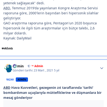
yetenek sağlayacak" dedi.
ABD
, Temmuz 2019'da yayınlanan Kongre Araştırma Servisi
raporuna göre, 2000'lerin başından beri hipersonik silahlar
geliştiriyor.
GAO araştırma raporuna göre, Pentagon'un 2020 boyunca
hipersonik ile ilgili tüm araştırmalar için bütçe talebi, 2,6
milyar dolardı.
Kaynak: DailyMail
Alıntı
Author stats
Admin
™ Admin
Gönderi tarihi:
23 Mart , 2021
5 yıl
YAZAR
ADMIN
ABD
Hava Kuvvetleri, gezegenin zıt taraflarında 'tarihi'
bombardıman uçuşlarıyla müttefiklerine ve düşmanlara bir
mesaj gönderiyor