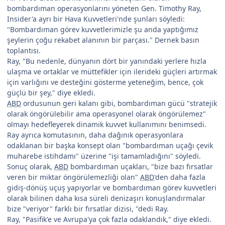
bombardıman operasyonlarını yöneten Gen. Timothy Ray,
Insider'a ayrı bir Hava Kuvvetleri'nde şunları söyledi:
"Bombardıman görev kuvvetlerimizle şu anda yaptığımız
şeylerin çoğu rekabet alanının bir parçası." Dernek basın
toplantısı.
Ray, "Bu nedenle, dünyanın dört bir yanındaki yerlere hızla
ulaşma ve ortaklar ve müttefikler için ilerideki güçleri artırmak
için varlığını ve desteğini gösterme yeteneğim, bence, çok
güçlü bir şey," diye ekledi.
ABD
ordusunun geri kalanı gibi, bombardıman gücü "stratejik
olarak öngörülebilir ama operasyonel olarak öngörülemez"
olmayı hedefleyerek dinamik kuvvet kullanımını benimsedi.
Ray ayrıca komutasının, daha dağınık operasyonlara
odaklanan bir başka konsept olan "bombardıman uçağı çevik
muharebe istihdamı" üzerine "işi tamamladığını" söyledi.
Sonuç olarak,
ABD
bombardıman uçakları, "bize bazı fırsatlar
veren bir miktar öngörülemezliği olan"
ABD
'den daha fazla
gidiş-dönüş uçuş yapıyorlar ve bombardıman görev kuvvetleri
olarak bilinen daha kısa süreli denizaşırı konuşlandırmalar
bize "veriyor" farklı bir fırsatlar dizisi, "dedi Ray.
Ray, "Pasifik'e ve Avrupa'ya çok fazla odaklandık," diye ekledi.