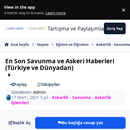
İçeriğe atla
View in the app
×
Di
A better way to browse.
Learn more
.
Tartışma ve Paylaşımların Merkez
Giriş Yap
Ana Sayfa
Yaşam
Eğitim ve Öğretim
Askerlik - Savunma
En Son Savunma ve Askeri Haberleri
(Türkiye ve Dünyadan)
Paylaş
Takipçiler
Gönderen:
Admin
17 Mart , 2021
5 yıl
-
Askerlik - Savunma - Askerlik
İşlemleri
Başlık Aç
Bu başlığa cevap yaz