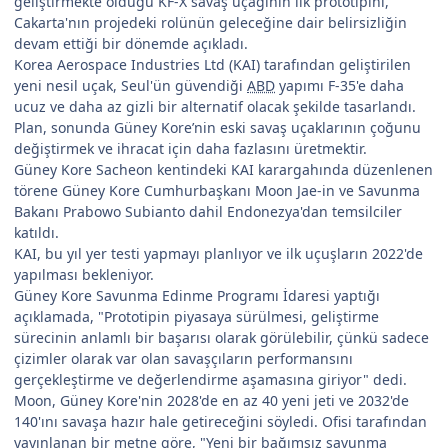
geliştirmekte olduğu KF-X savaş uçağının ilk prototipini,
Cakarta'nın projedeki rolünün geleceğine dair belirsizliğin
devam ettiği bir dönemde açıkladı.
Korea Aerospace Industries Ltd (KAI) tarafından geliştirilen
yeni nesil uçak, Seul'ün güvendiği
ABD
yapımı F-35'e daha
ucuz ve daha az gizli bir alternatif olacak şekilde tasarlandı.
Plan, sonunda Güney Kore’nin eski savaş uçaklarının çoğunu
değiştirmek ve ihracat için daha fazlasını üretmektir.
Güney Kore Sacheon kentindeki KAI karargahında düzenlenen
törene Güney Kore Cumhurbaşkanı Moon Jae-in ve Savunma
Bakanı Prabowo Subianto dahil Endonezya'dan temsilciler
katıldı.
KAI, bu yıl yer testi yapmayı planlıyor ve ilk uçuşların 2022'de
yapılması bekleniyor.
Güney Kore Savunma Edinme Programı İdaresi yaptığı
açıklamada, "Prototipin piyasaya sürülmesi, geliştirme
sürecinin anlamlı bir başarısı olarak görülebilir, çünkü sadece
çizimler olarak var olan savaşçıların performansını
gerçekleştirme ve değerlendirme aşamasına giriyor" dedi.
Moon, Güney Kore'nin 2028'de en az 40 yeni jeti ve 2032'de
140'ını savaşa hazır hale getireceğini söyledi. Ofisi tarafından
yayınlanan bir metne göre, "Yeni bir bağımsız savunma