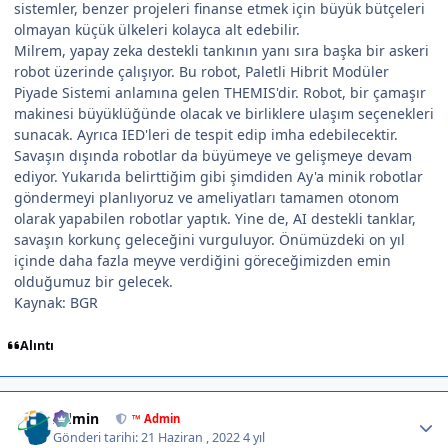
sistemler, benzer projeleri finanse etmek için büyük bütçeleri
olmayan küçük ülkeleri kolayca alt edebilir.
Milrem, yapay zeka destekli tankının yanı sıra başka bir askeri
robot üzerinde çalışıyor. Bu robot, Paletli Hibrit Modüler
Piyade Sistemi anlamına gelen THEMIS'dir. Robot, bir çamaşır
makinesi büyüklüğünde olacak ve birliklere ulaşım seçenekleri
sunacak. Ayrıca IED'leri de tespit edip imha edebilecektir.
Savaşın dışında robotlar da büyümeye ve gelişmeye devam
ediyor. Yukarıda belirttiğim gibi şimdiden Ay'a minik robotlar
göndermeyi planlıyoruz ve ameliyatları tamamen otonom
olarak yapabilen robotlar yaptık. Yine de, AI destekli tanklar,
savaşın korkunç geleceğini vurguluyor. Önümüzdeki on yıl
içinde daha fazla meyve verdiğini göreceğimizden emin
olduğumuz bir gelecek.
Kaynak: BGR
Alıntı
Author stats
Admin
™ Admin
Gönderi tarihi:
21 Haziran , 2022
4 yıl