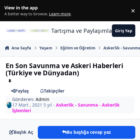
İçeriğe atla
View in the app
×
Di
A better way to browse.
Learn more
.
Tartışma ve Paylaşımların Merkez
Giriş Yap
Ana Sayfa
Yaşam
Eğitim ve Öğretim
Askerlik - Savunma
En Son Savunma ve Askeri Haberleri
(Türkiye ve Dünyadan)
Paylaş
Takipçiler
Gönderen:
Admin
17 Mart , 2021
5 yıl
-
Askerlik - Savunma - Askerlik
İşlemleri
Başlık Aç
Bu başlığa cevap yaz