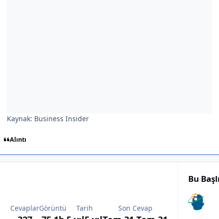
Kaynak: Business Insider
Alıntı
Bu Başl
Cevaplar
Görüntü
Tarih
Son Cevap