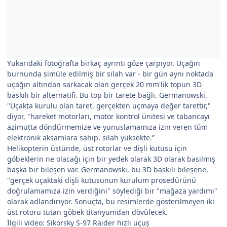
Yukarıdaki fotoğrafta birkaç ayrıntı göze çarpıyor. Uçağın
burnunda simüle edilmiş bir silah var - bir gün aynı noktada
uçağın altından sarkacak olan gerçek 20 mm'lik topun 3D
baskılı bir alternatifi. Bu top bir tarete bağlı. Germanowski,
"Uçakta kurulu olan taret, gerçekten uçmaya değer tarettir,"
diyor, "hareket motorları, motor kontrol ünitesi ve tabancayı
azimutta döndürmemize ve yunuslamamıza izin veren tüm
elektronik aksamlara sahip. silah yüksekte.”
Helikopterin üstünde, üst rotorlar ve dişli kutusu için
göbeklerin ne olacağı için bir yedek olarak 3D olarak basılmış
başka bir bileşen var. Germanowski, bu 3D baskılı bileşene,
"gerçek uçaktaki dişli kutusunun kurulum prosedürünü
doğrulamamıza izin verdiğini" söylediği bir "mağaza yardımı"
olarak adlandırıyor. Sonuçta, bu resimlerde gösterilmeyen iki
üst rotoru tutan göbek titanyumdan dövülecek.
İlgili video: Sikorsky S-97 Raider hızlı uçuş