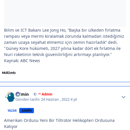
Bilim ve ICT Bakanı Lee Jong Ho, “Başka bir ülkeden fırlatma
rampası veya mermi kiralamak zorunda kalmadan istediğimiz
zaman uzaya seyahat etmemiz için zemin hazırladık” dedi.
"Güney Kore hükümeti, 2027 yılına kadar dört ek fırlatma ile
Nuri roketinin teknik güvenilirliğini artırmayı planlıyor."
Kaynak: ABC News
Alıntı
Author stats
Admin
™ Admin
Gönderi tarihi:
24 Haziran , 2022
4 yıl
YAZAR
ADMIN
Amerikan Ordusu Yeni Bir Tiltrotor Helikopteri Ordusuna
Katıyor