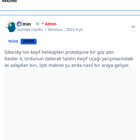
Alıntı
Author stats
Admin
™ Admin
Gönderi tarihi:
1 Temmuz , 2022
4 yıl
YAZAR
ADMIN
Sikorsky'nin keşif helikopteri prototipine bir göz atın
Raider X, Ordunun Gelecek Saldırı Keşif Uçağı yarışmasındaki
iki adaydan biri. İşte makine şu anda nasıl bir araya geliyor.