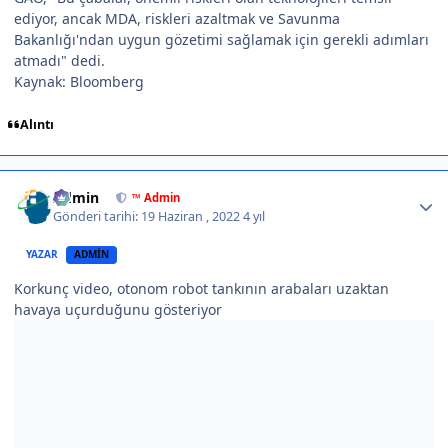
ediyor, ancak MDA, riskleri azaltmak ve Savunma
Bakanlığı'ndan uygun gözetimi sağlamak için gerekli adımları
atmadı" dedi.
Kaynak: Bloomberg
Alıntı
Author stats
Admin
™ Admin
Gönderi tarihi:
19 Haziran , 2022
4 yıl
YAZAR
ADMIN
Korkunç video, otonom robot tankının arabaları uzaktan
havaya uçurduğunu gösteriyor