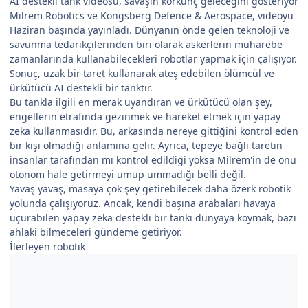
AI destekli tank videosu, savaşın korkunç geleceğini gösteriyor
Milrem Robotics ve Kongsberg Defence & Aerospace, videoyu
Haziran başında yayınladı. Dünyanın önde gelen teknoloji ve
savunma tedarikçilerinden biri olarak askerlerin muharebe
zamanlarında kullanabilecekleri robotlar yapmak için çalışıyor.
Sonuç, uzak bir taret kullanarak ateş edebilen ölümcül ve
ürkütücü AI destekli bir tanktır.
Bu tankla ilgili en merak uyandıran ve ürkütücü olan şey,
engellerin etrafında gezinmek ve hareket etmek için yapay
zeka kullanmasıdır. Bu, arkasında nereye gittiğini kontrol eden
bir kişi olmadığı anlamına gelir. Ayrıca, tepeye bağlı taretin
insanlar tarafından mı kontrol edildiği yoksa Milrem'in de onu
otonom hale getirmeyi umup ummadığı belli değil.
Yavaş yavaş, masaya çok şey getirebilecek daha özerk robotik
yolunda çalışıyoruz. Ancak, kendi başına arabaları havaya
uçurabilen yapay zeka destekli bir tankı dünyaya koymak, bazı
ahlaki bilmeceleri gündeme getiriyor.
İlerleyen robotik