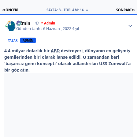
İLK SAYFA
S
ÖNCEKI
SAYFA: 3 - TOPLAM: 14
SONRAKI
Author stats
Admin
™ Admin
Gönderi tarihi:
6 Haziran , 2022
4 yıl
YAZAR
ADMIN
4.4 milyar dolarlık bir
ABD
destroyeri, dünyanın en gelişmiş
gemilerinden biri olarak lanse edildi. O zamandan beri
'başarısız gemi konsepti' olarak adlandırılan USS Zumwalt'a
bir göz atın.