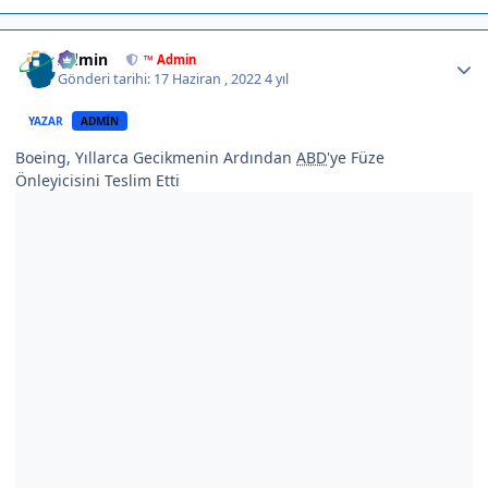
Author stats
Admin
™ Admin
Gönderi tarihi:
17 Haziran , 2022
4 yıl
YAZAR
ADMIN
Boeing, Yıllarca Gecikmenin Ardından
ABD
'ye Füze
Önleyicisini Teslim Etti