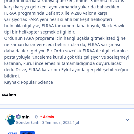
programında kafa kafaya giderken, Raider X ile 360 Invictus
karşı karşıya gelirken, aynı zamanda yukarıda bahsedilen
FLRAA programında Defiant X ile V-280 Valor'a karşı
yarışıyorlar. FARA yeni nesil silahlı bir keşif helikopteri
bulmakla ilgiliyse, FLRAA tamamen daha büyük, Black-Hawk
tipi bir helikopter seçmekle ilgilidir.
Ordunun FARA programı için hangi uçakla gitmek istediğine
ne zaman karar vereceği belirsiz olsa da, FLRAA yarışması
daha da ileri gidiyor. Bir Ordu sözcüsü FLRAA ile ilgili olarak e-
posta yoluyla “İnceleme kurulu çok titiz çalışıyor ve sözleşmeyi
kazanan, kurul incelemesini tamamladığında duyurulacak”
dedi. Drive, FLRAA kararının Eylül ayında gerçekleşebileceğini
bildirdi.
Kaynak: Popular Science
Alıntı
Author stats
Admin
™ Admin
Gönderi tarihi:
3 Temmuz , 2022
4 yıl
YAZAR
ADMIN