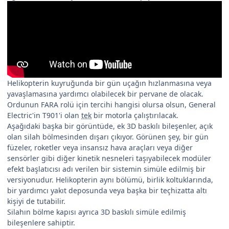
Helikopterin kuyruğunda bir gün uçağın hızlanmasına veya
yavaşlamasına yardımcı olabilecek bir pervane de olacak.
Ordunun FARA rolü için tercihi hangisi olursa olsun, General
Electric'in T901'i olan
tek
bir motorla çalıştırılacak.
Aşağıdaki başka bir görüntüde, ek 3D baskılı bileşenler, açık
olan silah bölmesinden dışarı çıkıyor. Görünen şey, bir gün
füzeler, roketler veya insansız hava araçları veya diğer
sensörler gibi diğer kinetik nesneleri taşıyabilecek modüler
efekt başlatıcısı adı verilen bir sistemin simüle edilmiş bir
versiyonudur. Helikopterin aynı bölümü, birlik koltuklarında,
bir yardımcı yakıt deposunda veya başka bir teçhizatta altı
kişiyi de tutabilir.
Silahın bölme kapısı ayrıca 3D baskılı simüle edilmiş
bileşenlere sahiptir.