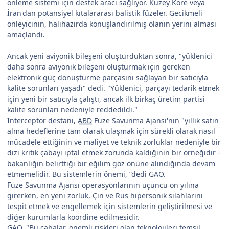
önleme sistemi için destek aracı sağlıyor. Kuzey Kore veya
İran'dan potansiyel kıtalararası balistik füzeler. Gecikmeli
önleyicinin, halihazırda konuşlandırılmış olanın yerini alması
amaçlandı.
Ancak yeni aviyonik bileşeni oluşturduktan sonra, "yüklenici
daha sonra aviyonik bileşeni oluşturmak için gereken
elektronik güç dönüştürme parçasını sağlayan bir satıcıyla
kalite sorunları yaşadı" dedi. "Yüklenici, parçayı tedarik etmek
için yeni bir satıcıyla çalıştı, ancak ilk birkaç üretim partisi
kalite sorunları nedeniyle reddedildi."
Interceptor destanı,
ABD
Füze Savunma Ajansı'nın "yıllık satın
alma hedeflerine tam olarak ulaşmak için sürekli olarak nasıl
mücadele ettiğinin ve maliyet ve teknik zorluklar nedeniyle bir
dizi kritik çabayı iptal etmek zorunda kaldığının bir örneğidir -
bakanlığın belirttiği bir eğilim göz önüne alındığında devam
etmemelidir. Bu sistemlerin önemi, ”dedi GAO.
Füze Savunma Ajansı operasyonlarının üçüncü on yılına
girerken, en yeni zorluk, Çin ve Rus hipersonik silahlarını
tespit etmek ve engellemek için sistemlerin geliştirilmesi ve
diğer kurumlarla koordine edilmesidir.
GAO, "Bu çabalar, önemli riskleri olan teknolojileri temsil