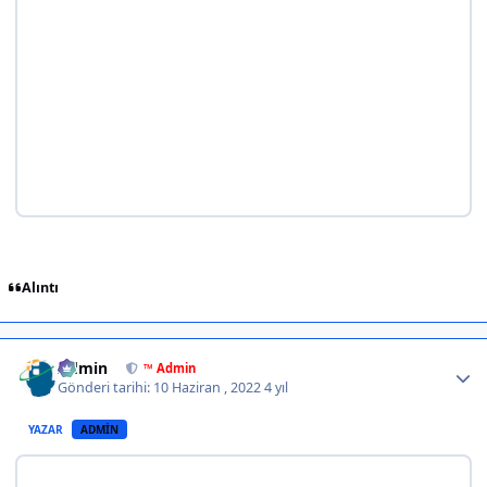
Alıntı
Author stats
Admin
™ Admin
Gönderi tarihi:
10 Haziran , 2022
4 yıl
YAZAR
ADMIN