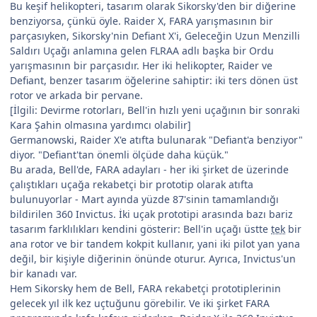
Bu keşif helikopteri, tasarım olarak Sikorsky'den bir diğerine
benziyorsa, çünkü öyle. Raider X, FARA yarışmasının bir
parçasıyken, Sikorsky'nin Defiant X'i, Geleceğin Uzun Menzilli
Saldırı Uçağı anlamına gelen FLRAA adlı başka bir Ordu
yarışmasının bir parçasıdır. Her iki helikopter, Raider ve
Defiant, benzer tasarım öğelerine sahiptir: iki ters dönen üst
rotor ve arkada bir pervane.
[İlgili: Devirme rotorları, Bell'in hızlı yeni uçağının bir sonraki
Kara Şahin olmasına yardımcı olabilir]
Germanowski, Raider X'e atıfta bulunarak "Defiant'a benziyor"
diyor. "Defiant'tan önemli ölçüde daha küçük."
Bu arada, Bell'de, FARA adayları - her iki şirket de üzerinde
çalıştıkları uçağa rekabetçi bir prototip olarak atıfta
bulunuyorlar - Mart ayında yüzde 87'sinin tamamlandığı
bildirilen 360 Invictus. İki uçak prototipi arasında bazı bariz
tasarım farklılıkları kendini gösterir: Bell'in uçağı üstte
tek
bir
ana rotor ve bir tandem kokpit kullanır, yani iki pilot yan yana
değil, bir kişiyle diğerinin önünde oturur. Ayrıca, Invictus'un
bir kanadı var.
Hem Sikorsky hem de Bell, FARA rekabetçi prototiplerinin
gelecek yıl ilk kez uçtuğunu görebilir. Ve iki şirket FARA