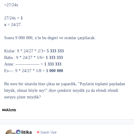
=27/24x
27/24x =
1
x
= 24/27.
Sonra 9 000 000, x'in bu degeri ve
oranlar
çarpilacak:
Kizlar: 9 * 24/27 * 2/3=
5 333 333
Baba.: 9 * 24/27 * 1/6=
1 333 333
Anne: ---------------- =
1 333 333
Es---: 9 * 24/27 * 1/8 =
1 000 000
Bu soru bir sinavda bize çiksa ne yapardik, "Paylarin toplami paydadan
büyük, olmaz böyle sey!" diye çemkirir miydik ya da efendi efendi
soruyu çözer miydik?
Alıntı
Author stats
politika
Φ
Süper Üye