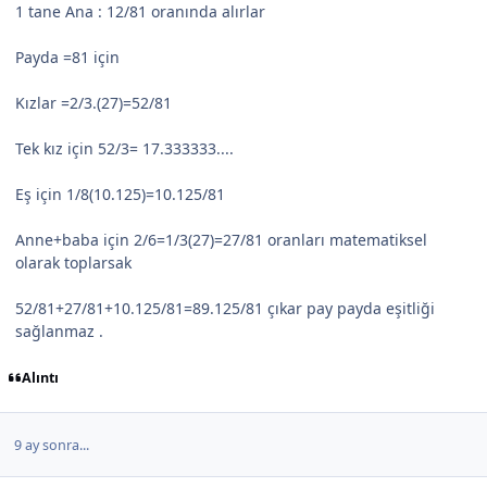
1 tane Ana : 12/81 oranında alırlar
Payda =81 için
Kızlar =2/3.(27)=52/81
Tek kız için 52/3= 17.333333....
Eş için 1/8(10.125)=10.125/81
Anne+baba için 2/6=1/3(27)=27/81 oranları matematiksel
olarak toplarsak
52/81+27/81+10.125/81=89.125/81 çıkar pay payda eşitliği
sağlanmaz .
Alıntı
9 ay sonra...