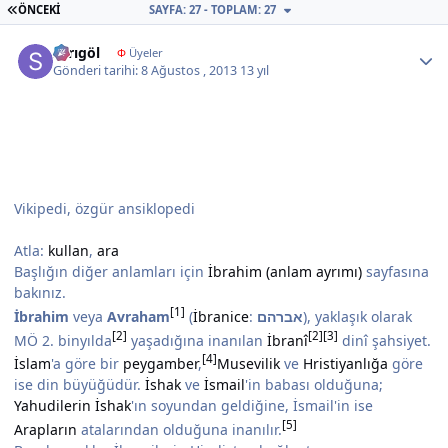
İLK SAYFA
ÖNCEKI
SAYFA: 27 - TOPLAM: 27
Author stats
sarıgöl
Φ
Üyeler
Gönderi tarihi:
8 Ağustos , 2013
13 yıl
Vikipedi, özgür ansiklopedi
Atla:
kullan
,
ara
Başlığın diğer anlamları için
İbrahim (anlam ayrımı)
sayfasına
bakınız.
[1]
İbrahim
veya
Avraham
(
İbranice
:
אברהם
‎), yaklaşık olarak
[2]
[2]
[3]
MÖ 2. binyılda
yaşadığına inanılan
İbranî
dinî şahsiyet.
[4]
İslam
'a göre bir
peygamber
,
Musevilik
ve
Hristiyanlığa
göre
ise din büyüğüdür.
İshak
ve
İsmail
'in babası olduğuna;
Yahudilerin
İshak
'ın soyundan geldiğine, İsmail'in ise
[5]
Arapların
atalarından olduğuna inanılır.