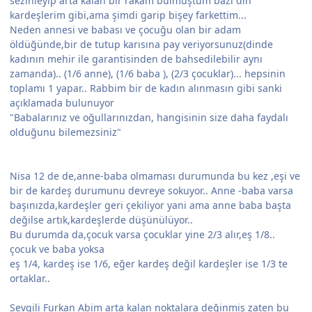
sezinleyip arta kalan bir rakam bulmuştum bazı din
kardeşlerim gibi,ama şimdi garip bişey farkettim...
Neden annesi ve babası ve çocuğu olan bir adam
öldüğünde,bir de tutup karısına pay veriyorsunuz(dinde
kadının mehir ile garantisinden de bahsedilebilir aynı
zamanda).. (1/6 anne), (1/6 baba ), (2/3 çocuklar)... hepsinin
toplamı 1 yapar.. Rabbim bir de kadın alınmasın gibi sanki
açıklamada bulunuyor
"Babalarınız ve oğullarınızdan, hangisinin size daha faydalı
olduğunu bilemezsiniz"
Nisa 12 de de,anne-baba olmaması durumunda bu kez ,eşi ve
bir de kardeş durumunu devreye sokuyor.. Anne -baba varsa
başınızda,kardeşler geri çekiliyor yani ama anne baba başta
değilse artık,kardeşlerde düşünülüyor..
Bu durumda da,çocuk varsa çocuklar yine 2/3 alır,eş 1/8..
çocuk ve baba yoksa
eş 1/4, kardeş ise 1/6, eğer kardeş değil kardeşler ise 1/3 te
ortaklar..
Sevgili Furkan Abim arta kalan noktalara değinmiş zaten bu