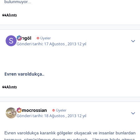
bulunmuyor...
Alıntı
Author stats
sarıgöl
Φ
Üyeler
Gönderi tarihi:
17 Ağustos , 2013
12 yıl
Evren varoldukça..
Alıntı
Author stats
democrossian
Φ
Üyeler
Gönderi tarihi:
18 Ağustos , 2013
12 yıl
Evren varoldukça karanlık gölgeler oluşacak ve insanlar bunlardan
tırsmaya, sömürülmeye devam mı edecek... Umarım böyle gitmez