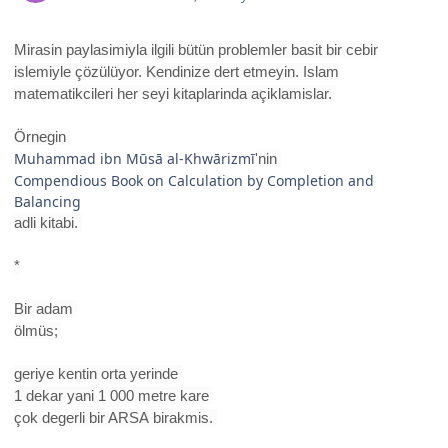
Mirasin paylasimiyla ilgili bütün problemler basit bir cebir
islemiyle çözülüyor. Kendinize dert etmeyin. Islam
matematikcileri her seyi kitaplarinda açiklamislar.
Örnegin
Muhammad ibn Mūsā al-Khwārizmī
'nin
Compendious Book on Calculation by Completion and
Balancing
adli kitabi.
*
Bir adam
ölmüs;
geriye kentin orta yerinde
1 dekar yani
1 000 metre kare
çok degerli bir ARSA
birakmis.