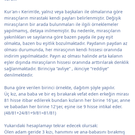
Kur'an-ı Kerim'de, yalnız veya başkaları ile olmalarına göre
mirasçıların mirastaki kendi payları belirlenmiştir. Değişik
mirasçıların bir arada bulunmaları ile ilgili örneklemeler
yapılmamış, detaya inilmemiştir. Bu nedenle, mirasçıların
yakınlıkları ve sayılarına göre bazen payda ile pay eşit
olmakta, bazen bu eşitlik bozulmaktadır. Paydanın paydan az
olması durumunda, her mirasçının kendi hissesi oranında
indirim yapılmaktadır. Payın az olması halinde arta kalanın
eşler dışında mirasçıların hissesi oranında arttırılarak denklik
sağlanmaktadır. Birinciya “avliye” , ikinciye “reddiye”
denilmektedir.
Buna göre verilen birinci örnekte, dağıtım şöyle yapılır.
Üç kız, ana baba ve bir eş bırakarak vefat eden erkeğin mirası
81 hisse itibar edilerek bundan kızların her birine 16'şar, anne
ve babadan her birine 12'şer, eşine ise 9 hisse intikal eder.
(48/81+24/81+9/81=81/81)
Yukarıdaki hesaplamayı tekrar edecek olursak:
Ölen adam geride 3 kızı, hanımını ve ana-babasını bırakmış