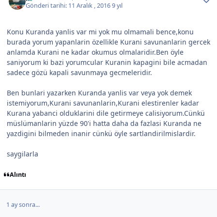
Gönderi tarihi:
11 Aralık , 2016
9 yıl
Konu Kuranda yanlis var mi yok mu olmamali bence,konu
burada yorum yapanlarin özellikle Kurani savunanlarin gercek
anlamda Kurani ne kadar okumus olmalaridir.Ben öyle
saniyorum ki bazi yorumcular Kuranin kapagini bile acmadan
sadece gözü kapali savunmaya gecmeleridir.
Ben bunlari yazarken Kuranda yanlis var veya yok demek
istemiyorum,Kurani savunanlarin,Kurani elestirenler kadar
Kurana yabanci olduklarini dile getirmeye calisiyorum.Cünkü
müslümanlarin yüzde 90'i hatta daha da fazlasi Kuranda ne
yazdigini bilmeden inanir cünkü öyle sartlandirilmislardir.
saygilarla
Alıntı
1 ay sonra...