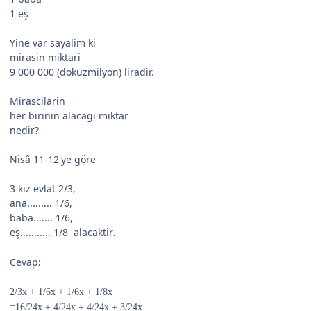
1 eş
Yine var sayalim ki
mirasin miktari
9 000 000 (dokuzmilyon) liradir.
Mirascilarin
her birinin alacagi miktar
nedir?
Nisâ 11-12'ye göre
3 kiz evlat 2/3,
ana......... 1/6,
baba....... 1/6,
eş........... 1/8 alacaktir
.
Cevap:
2/3x + 1/6x + 1/6x + 1/8x
=16/24x + 4/24x + 4/24x + 3/24x