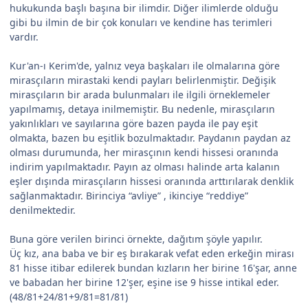
hukukunda başlı başına bir ilimdir. Diğer ilimlerde olduğu
gibi bu ilmin de bir çok konuları ve kendine has terimleri
vardır.
Kur'an-ı Kerim'de, yalnız veya başkaları ile olmalarına göre
mirasçıların mirastaki kendi payları belirlenmiştir. Değişik
mirasçıların bir arada bulunmaları ile ilgili örneklemeler
yapılmamış, detaya inilmemiştir. Bu nedenle, mirasçıların
yakınlıkları ve sayılarına göre bazen payda ile pay eşit
olmakta, bazen bu eşitlik bozulmaktadır. Paydanın paydan az
olması durumunda, her mirasçının kendi hissesi oranında
indirim yapılmaktadır. Payın az olması halinde arta kalanın
eşler dışında mirasçıların hissesi oranında arttırılarak denklik
sağlanmaktadır. Birinciya “avliye” , ikinciye “reddiye”
denilmektedir.
Buna göre verilen birinci örnekte, dağıtım şöyle yapılır.
Üç kız, ana baba ve bir eş bırakarak vefat eden erkeğin mirası
81 hisse itibar edilerek bundan kızların her birine 16'şar, anne
ve babadan her birine 12'şer, eşine ise 9 hisse intikal eder.
(48/81+24/81+9/81=81/81)