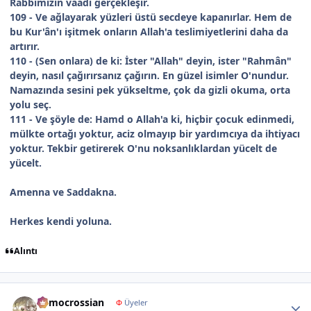
Rabbimizin vaadi gerçekleşir.
109 - Ve ağlayarak yüzleri üstü secdeye kapanırlar. Hem de
bu Kur'ân'ı işitmek onların Allah'a teslimiyetlerini daha da
artırır.
110 - (Sen onlara) de ki: İster "Allah" deyin, ister "Rahmân"
deyin, nasıl çağırırsanız çağırın. En güzel isimler O'nundur.
Namazında sesini pek yükseltme, çok da gizli okuma, orta
yolu seç.
111 - Ve şöyle de: Hamd o Allah'a ki, hiçbir çocuk edinmedi,
mülkte ortağı yoktur, aciz olmayıp bir yardımcıya da ihtiyacı
yoktur. Tekbir getirerek O'nu noksanlıklardan yücelt de
yücelt.
Amenna ve Saddakna.
Herkes kendi yoluna.
Alıntı
Author stats
democrossian
Φ
Üyeler