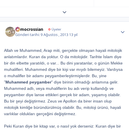
Expand topic overview
Author stats
democrossian
Φ
Üyeler
Gönderi tarihi:
9 Ağustos , 2013
13 yıl
Allah ve Muhammed, Arap miti, gerçekte olmayan hayali mitolojik
anlatımlardır. Kuran da yoktur. O da mitolojidir. Tarihte İslam diye
bir din elbette yaratıldı, o var... Bu dini yaratanlar, o günün Mekke
muhalifleri. Muhammed diye bir kişi var mıydı bilemeyiz. Vardıysa
o muhalifler bir adamı peygamberleştirmişlerdir. Bu, yine
"
Muhammed peygamber
" diye birinin olmadığı anlamına gelir.
Muhammed adlı, veya muhaliflerin bu adı verip kullandığı ve
peygamber diye lanse ettikleri gerçek bir adam, yaşamış olabilir.
Bu bir şeyi değiştirmez. Zeus ve Apollon da birer insan olup
mitolojik kimliğe büründürülmüş olabilir. Bu, mitoloji ürünü, hayali
varlıklar oldukları gerçeğini değiştirmez.
Peki Kuran diye bir kitap var, o nasıl yok derseniz: Kuran diye bir