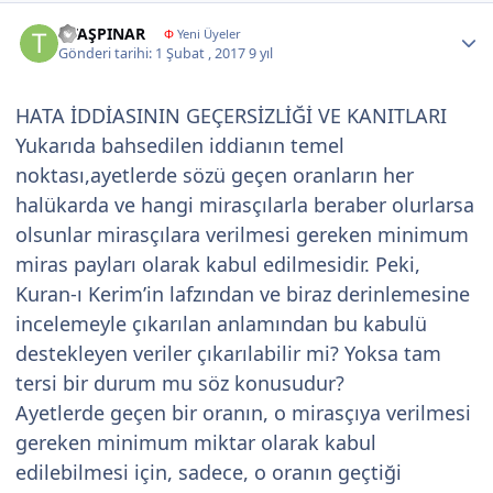
Author stats
T.TAŞPINAR
Φ
Yeni Üyeler
Gönderi tarihi:
1 Şubat , 2017
9 yıl
HATA İDDİASININ GEÇERSİZLİĞİ VE KANITLARI
Yukarıda bahsedilen iddianın temel
noktası,ayetlerde sözü geçen oranların her
halükarda ve hangi mirasçılarla beraber olurlarsa
olsunlar mirasçılara verilmesi gereken minimum
miras payları olarak kabul edilmesidir. Peki,
Kuran-ı Kerim’in lafzından ve biraz derinlemesine
incelemeyle çıkarılan anlamından bu kabulü
destekleyen veriler çıkarılabilir mi? Yoksa tam
tersi bir durum mu söz konusudur?
Ayetlerde geçen bir oranın, o mirasçıya verilmesi
gereken minimum miktar olarak kabul
edilebilmesi için, sadece, o oranın geçtiği