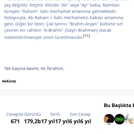
şey değildir. Keşmir dilinde "Ab" veya "Ap" baba, Ram’dan
türeyen "Raham" ilahi merhamet anlamına gelmektedir.
Dolayısıyla, Ab-Raham = İlahi merhametin babası anlamına
gelir. Diğer bir teori; Çok tanrıcı "Brahm-Aryan" kültüne sırt
çeviren bir rahibin "A-Brahm" (Gayri-Brahman) olarak
[11]
nitelendirilmesiyle ismin türetilmesidir.
Tek başına kavim; Hz İbrahim.
Alıntı
Bu Başlıkta
Cevaplar
Görüntü
Tarih
Son Cevap
671
179,2b
17 yıl
17 yıl
6 yıl
6 yıl