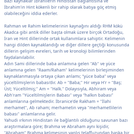
Bazı kaynaklar İbranilerin Hindistan bağlantısına ve
İbrahim'in Hint kökenli bir rahip olarak batıya göç etmiş
olabileceğini iddia ederler.
Rahman ve Rahim kelimelerinin kaynağını aldığı RHM kökü
Akadca gibi antik diller başta olmak üzere birçok Ortadoğu,
İran ve Hint dillerinde ortak kullanımlara sahiptir. Kelimenin
hangi dilden kaynaklandığı ve diğer dillere geçtiği konusunda
dillerin gelişim evreleri, tarih ve kronoloji bilimlerinden
faydalanılabilir.
Adın Sami dillerinde baba anlamına gelen "Ab" ve yüce
anlamına gelen "Raam/Raham" kelimelerinin birleşiminden
kaynaklanmasıyla ortaya çıkan anlamı; “yüce baba” veya
yüceltilmişlerin babası’dır. Ab = "Baba;" Hir veya H'r = "Baş;
Üst; Yüceltilmiş;" Am = "Halk." Dolayısıyla, Abhiram veya
Abh'ram "Yüceltilmişlerin Babası" veya “halkın babası”
anlamlarına gelmektedir. İbranice'de Rakham = "İlahi
merhamet", Ab raham; merhametin veya "merhametlilerin
babası" anlamlarına gelir.
Yahudi ırkının Hindistan ile bağlantılı olduğunu savunan bazı
araştırmalara göre; Brahma ve Abraham aynı kişidir,
"Abraham" Brahma kelimesinin yanlış telaffuzundan başka bir