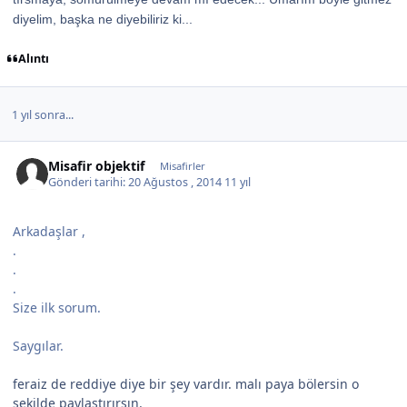
diyelim, başka ne diyebiliriz ki...
Alıntı
1 yıl sonra...
Misafir objektif
Misafirler
Gönderi tarihi:
20 Ağustos , 2014
11 yıl
Arkadaşlar ,
.
.
.
Size ilk sorum.
Saygılar.
feraiz de reddiye diye bir şey vardır. malı paya bölersin o
şekilde paylaştırırsın.