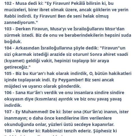
102 - Musa dedi ki: "Ey Firavun! Pekâlâ bilirsin ki, bu
mucizeleri, birer ibret olmak üzere, ancak göklerin ve yerin
Rabbi indirdi. Ey Firavun! Ben de seni helak olmuş
zannediyorum."
103 - Derken Firavun, Musa'yı ve İsrailoğullarını Mısır'dan
sürmek istedi. Biz de onu ve beraberindekilerin hepsini suda
boğduk.
104 - Arkasından İsrailoğullarına şöyle dedik: "Firavun"un
sizi çıkarmak istediği arazide siz oturun! Sonra ahiret vaadi
(kıyamet) geldiği vakit, hepinizi toplayıp bir araya
getireceğiz."
105 - Biz bu Kur'an'ı hak olarak indirdik, O, bütün hakikatleri
içinde toplayarak indi. Ey Peygamber! Biz seni ancak
müjdeci ve uyarıcı olarak gönderdik.
106 - Sana Kur'ân'ı verdik ve onu insanlara sindire sindire
okuyasın diye (kısımlara) ayırdık ve biz onu yavaş yavaş
indirdik.
107 - Ey Muhammed! De ki: İster ona (Kur'ân'a) inanın, ister
inanmayın; o daha önce kendilerine ilim verilenlere
okunduğunda onlar, yüzleri üstü secdeye kapanırlar.
108 - Ve derler ki: Rabbimizi tenzih ederiz. Şüphesiz ki