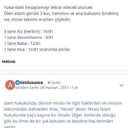
Yukarıdaki hesaplamayı tekrar edecek olursak:
Ölen adam geride 3 kızı, hanımını ve ana-babasını bırakmış
ise, miras taksimi oranları şöyledir:
3 tane Kız (herbiri) : 16/81
1 tane Zevce/Hanım : 9/81
1 tane Baba : 12/81
1 tane Ana : 12/81 oranında alırlar.
Alıntı
Author stats
ateistdusunce
Φ
Üyeler
Gönderi tarihi:
26 Haziran , 2015
11 yıl
slam hukukunda, ölünün mirası ile ilgili haklardan ve mirasın
taksiminden bahseden ilme, "Feraiz" denir. Feraiz İslam
hukukunda başlı başına bir ilimdir. Diğer ilimlerde olduğu
gibi bu ilmin de bir çok konuları ve kendine has terimleri
vardır.