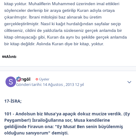
kitap yoktur. Muhaliflerin Muhammed üzerinden imal ettikleri
söylenceler derlenip bir araya getirilip Kuran adıyla ortaya
çıkarılmıştır. İbrani mitolojisi baz alınarak bu üretim
gerçekleştirilmiştir. Nasıl ki kağıt hurdalığından sayfalar seçip
ciltleseniz, cildini de yaldızlarla süsleseniz gerçek anlamda bir
kitap olmayacağı gibi, Kuran da aynı bu şekilde gerçek anlamda
bir kitap değildir. Aslında Kuran diye bir kitap, yoktur.
Alıntı
Author stats
sarıgöl
Φ
Üyeler
Gönderi tarihi:
14 Ağustos , 2013
12 yıl
17-İSRA;
101 - Andolsun biz Musa'ya apaçık dokuz mucize verdik. (Ey
Peygamber!) İsrailoğullarına sor, Musa kendilerine
geldiğinde Firavun ona: "Ey Musa! Ben senin büyülenmiş
olduğunu sanıyorum" demişti.