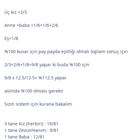
Üç kız =2/3
Anne +baba =1/6+1/6=2/6
Eş=1/8
%100 kusar için pay payda eşitliği olmalı toplam sonuç için
2/3+2/6+1/8=9/8 yapar ki buda %100 için
9/8 x 12.5/12.5= %112.5 yapar
aslında %100 olması gerekir
Sizin sistem için kurana bakalım
3 tane Kız (herbiri) : 16/81
1 tane Zevce/Hanım : 9/81
1 tane Baba : 12/81