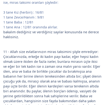
ise, miras taksimi oranları şöyledir:
3 tane Kız (herbiri) : 16/81
1 tane Zevce/Hanım : 9/81
1 tane Baba : 12/81
1 tane Ana : 12/81 oranında alırlar.
bakalım dediğiniz ve verdiğiniz sayılar konusunda ne derece
haklısiniz.
11 - Allah size evlatlarınızın miras taksimini şöyle emrediyor:
Çocuklarınızda, erkeğe iki kadın payı kadar, eğer hepsi kadın
olmak üzere ikiden de fazla iseler, bunlara mirasın üçte ikisi
ve eğer bir tek kadın ise o zaman ona malın yarısı vardır. Eğer
ölen, ana ve baba ile birlikte çocuklar da bırakmışsa ana
babanın her birine ölenin terekesinden altıda bir; şâyet ölenin
çocuğu yok da, mirasçı olarak ana ve babası kalmışsa, ananın
payı üçte birdir. Eğer ölenin kardeşleri varsa terekenin altıda
biri ananındır. Bu paylar, ölenin borçları ödenip, vasiyeti de
yerine getirildikten sonra hak sahiplerine verilir. Baba ve
çocuklardan, hangisinin size fayda bakımından daha yakın