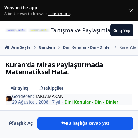
İçeriğe atla
View in the app
×
Di
A better way to browse.
Learn more
.
Tartışma ve Paylaşımların Merkez
Giriş Yap
Ana Sayfa
Gündem
Dini Konular - Din - Dinler
Kuran'da
Kuran'da Miras Paylaştırmada
Matematiksel Hata.
Paylaş
Takipçiler
Gönderen:
TAKLAMAKAN
29 Ağustos , 2008
17 yıl
-
Dini Konular - Din - Dinler
Başlık Aç
Bu başlığa cevap yaz