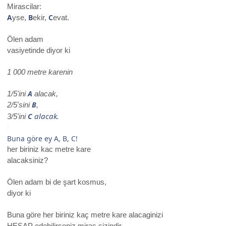
Mirascilar:
A
B
C
yse,
ekir,
evat.
Ölen adam
vasiyetinde diyor ki
1 000 metre karenin
A
1/5'ini
alacak,
B
2/5'sini
,
alacak.
C
3/5'ini
Buna göre ey A, B, C!
her biriniz
kac metre kare
alacaksiniz?
Ölen adam bi de şart kosmus,
diyor ki
Buna göre her biriniz kaç metre kare alacaginizi
HESAP edebilirseniz miras sizindir,