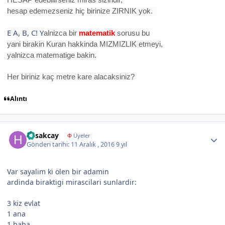
hesap edemezseniz hiç birinize ZIRNIK yok.
E A, B, C! Y
alnizca bir
matematik
sorusu bu
yani birakin Kuran hakkinda MIZMIZLIK etmeyi,
yalnizca matematige bakin.
Her biriniz kaç metre kare alacaksiniz?
Alıntı
Author stats
hasakcay
Φ
Üyeler
Gönderi tarihi:
11 Aralık , 2016
9 yıl
Var sayalim ki ölen bir adamin
ardinda biraktigi mirascilari sunlardir:
3 kiz evlat
1 ana
1 baba