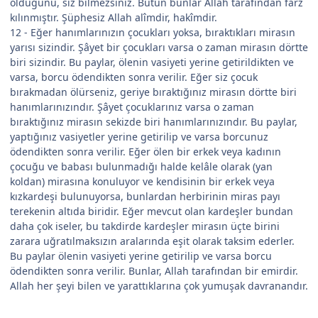
olduğunu, siz bilmezsiniz. Bütün bunlar Allah tarafından farz
kılınmıştır. Şüphesiz Allah alîmdir, hakîmdir.
12 - Eğer hanımlarınızın çocukları yoksa, bıraktıkları mirasın
yarısı sizindir. Şâyet bir çocukları varsa o zaman mirasın dörtte
biri sizindir. Bu paylar, ölenin vasiyeti yerine getirildikten ve
varsa, borcu ödendikten sonra verilir. Eğer siz çocuk
bırakmadan ölürseniz, geriye bıraktığınız mirasın dörtte biri
hanımlarınızındır. Şâyet çocuklarınız varsa o zaman
bıraktığınız mirasın sekizde biri hanımlarınızındır. Bu paylar,
yaptığınız vasiyetler yerine getirilip ve varsa borcunuz
ödendikten sonra verilir. Eğer ölen bir erkek veya kadının
çocuğu ve babası bulunmadığı halde kelâle olarak (yan
koldan) mirasına konuluyor ve kendisinin bir erkek veya
kızkardeşi bulunuyorsa, bunlardan herbirinin miras payı
terekenin altıda biridir. Eğer mevcut olan kardeşler bundan
daha çok iseler, bu takdirde kardeşler mirasın üçte birini
zarara uğratılmaksızın aralarında eşit olarak taksim ederler.
Bu paylar ölenin vasiyeti yerine getirilip ve varsa borcu
ödendikten sonra verilir. Bunlar, Allah tarafından bir emirdir.
Allah her şeyi bilen ve yarattıklarına çok yumuşak davranandır.