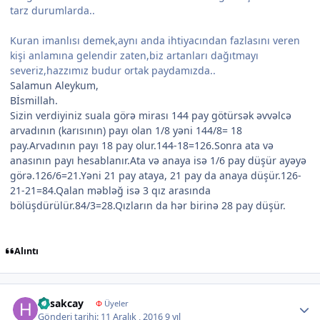
tarz durumlarda..
Kuran imanlısı demek,aynı anda ihtiyacından fazlasını veren
kişi anlamına gelendir zaten,biz artanları dağıtmayı
severiz,hazzımız budur ortak paydamızda..
Salamun Aleykum,
Bİsmillah.
Sizin verdiyiniz suala görə mirası 144 pay götürsək əvvəlcə
arvadının (karısının) payı olan 1/8 yəni 144/8= 18
pay.Arvadının payı 18 pay olur.144-18=126.Sonra ata və
anasının payı hesablanır.Ata və anaya isə 1/6 pay düşür ayəyə
görə.126/6=21.Yəni 21 pay ataya, 21 pay da anaya düşür.126-
21-21=84.Qalan məbləğ isə 3 qız arasında
bölüşdürülür.84/3=28.Qızların da hər birinə 28 pay düşür.
Alıntı
Author stats
hasakcay
Φ
Üyeler
Gönderi tarihi:
11 Aralık , 2016
9 yıl