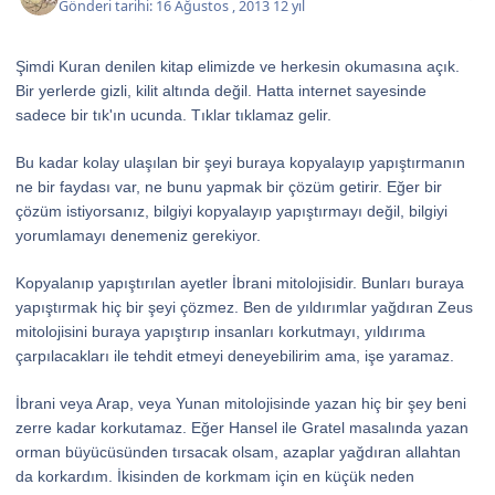
Gönderi tarihi:
16 Ağustos , 2013
12 yıl
Şimdi Kuran denilen kitap elimizde ve herkesin okumasına açık.
Bir yerlerde gizli, kilit altında değil. Hatta internet sayesinde
sadece bir tık'ın ucunda. Tıklar tıklamaz gelir.
Bu kadar kolay ulaşılan bir şeyi buraya kopyalayıp yapıştırmanın
ne bir faydası var, ne bunu yapmak bir çözüm getirir. Eğer bir
çözüm istiyorsanız, bilgiyi kopyalayıp yapıştırmayı değil, bilgiyi
yorumlamayı denemeniz gerekiyor.
Kopyalanıp yapıştırılan ayetler İbrani mitolojisidir. Bunları buraya
yapıştırmak hiç bir şeyi çözmez. Ben de yıldırımlar yağdıran Zeus
mitolojisini buraya yapıştırıp insanları korkutmayı, yıldırıma
çarpılacakları ile tehdit etmeyi deneyebilirim ama, işe yaramaz.
İbrani veya Arap, veya Yunan mitolojisinde yazan hiç bir şey beni
zerre kadar korkutamaz. Eğer Hansel ile Gratel masalında yazan
orman büyücüsünden tırsacak olsam, azaplar yağdıran allahtan
da korkardım. İkisinden de korkmam için en küçük neden