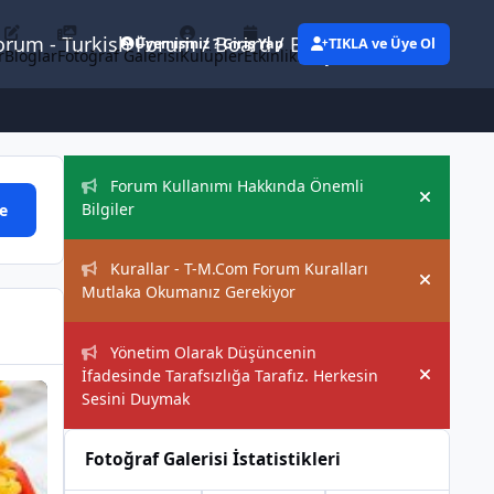
Forum - Turkish Forum / Board / Blog
Üyemisiniz ? Giriş Yap
TIKLA ve Üye Ol
r
Bloglar
Fotoğraf Galerisi
Kulüpler
Etkinlikler
Eylemler
Duyurular
Forum Kullanımı Hakkında Önemli
Hide an
Bilgiler
e
Kurallar - T-M.Com Forum Kuralları
Hide an
Mutlaka Okumanız Gerekiyor
Yönetim Olarak Düşüncenin
İfadesinde Tarafsızlığa Tarafız. Herkesin
Hide an
Sesini Duymak
Fotoğraf Galerisi İstatistikleri