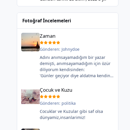
Fotoğraf İncelemeleri
Zaman
Zaman
Gönderen:
Johnydoe
Adını anımsayamadığım bir yazar
demişti, anımsayamadığım için özür
diliyorum kendisinden:
'Günler geçiyor diye aldatma kendini,
geçen senin ömründür...'
Çocuk ve Kuzu
Şu martılar kadar farkında
Çocuk ve Kuzu
olabilseydik yeterdi aslında, özgürce
kanat açıp hayallerimizin peşinden
Gönderen:
politika
uçup gidebilseydik...
Cocuklar ve Kuzular gibi saf olsa
dünyamiz,insanlarimiz!
Bakalım dikkatinizi bişey çekecek mi?