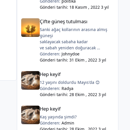
vatani,hainlere,bombacilara onlarin
Gönderen:
politika
sahiplerine asla teslim etmeyecegiz.
Gönderi tarihi:
18 Kasım , 2022
3 yıl
saygilarla
Çifte güneş tutulması
Çifte güneş tutulması
Sanki ağaç kollarının arasına almış
güneşi
saklayacak sabaha kadar
ve sabah yeniden doğuracak
dallarının arasından...
Gönderen:
Johnydoe
deniz özler mi?
Gönderi tarihi:
31 Ekim , 2022
3 yıl
gece yalnız uyuduğunda...
Hep keyif
Hep keyif
12 yaşını doldurdu Mayıs'da 😊
Gönderen:
Radya
Gönderi tarihi:
28 Ekim , 2022
3 yıl
Hep keyif
Hep keyif
Kaş yaşında şimdi?
Gönderen:
Admin
Gönderi tarihi:
28 Ekim , 2022
3 yıl