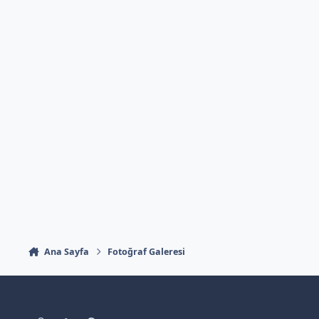
Ana Sayfa
Fotoğraf Galeresi
Light Mode
Dark Mode
System Preference