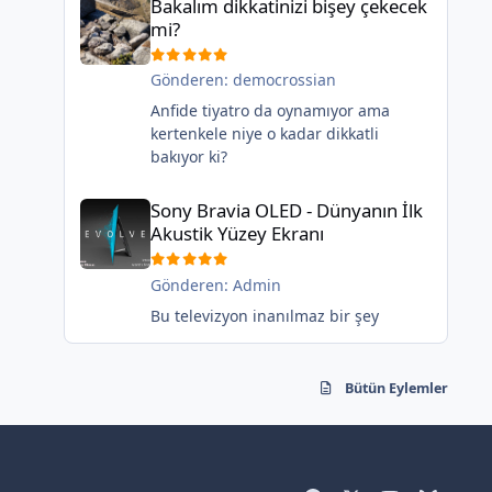
Bakalım dikkatinizi bişey çekecek
mi?
Gönderen:
democrossian
Anfide tiyatro da oynamıyor ama
kertenkele niye o kadar dikkatli
bakıyor ki?
Sony Bravia OLED - Dünyanın İlk Akustik Yüzey Ekranı
Sony Bravia OLED - Dünyanın İlk
Akustik Yüzey Ekranı
Gönderen:
Admin
Bu televizyon inanılmaz bir şey
Bütün Eylemler
f
x
y
b