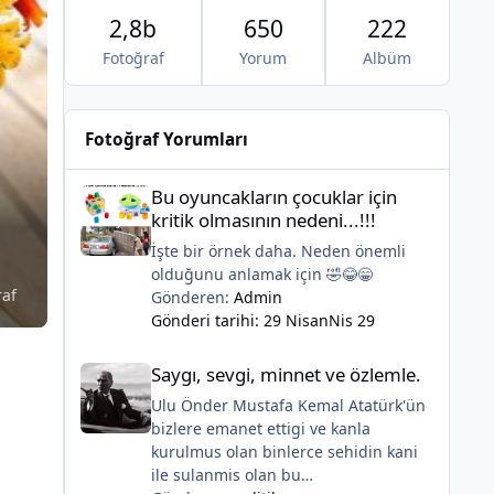
2,8b
650
222
Fotoğraf
Yorum
Albüm
Fotoğraf Yorumları
Bu oyuncakların çocuklar için kritik olmasının nedeni...!!!
Bu oyuncakların çocuklar için
kritik olmasının nedeni...!!!
İşte bir örnek daha. Neden önemli
olduğunu anlamak için 🤣😂😁
raf
Gönderen:
Admin
Gönderi tarihi:
29 Nisan
Nis 29
Saygı, sevgi, minnet ve özlemle.
Saygı, sevgi, minnet ve özlemle.
Ulu Önder Mustafa Kemal Atatürk'ün
bizlere emanet ettigi ve kanla
kurulmus olan binlerce sehidin kani
ile sulanmis olan bu