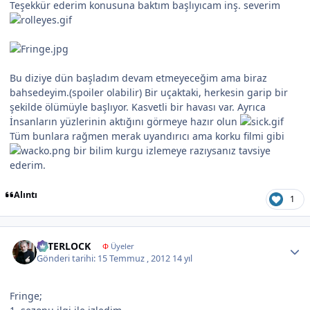
Teşekkür ederim konusuna baktım başlıyıcam inş. severim
Bu diziye dün başladım devam etmeyeceğim ama biraz
bahsedeyim.(spoiler olabilir) Bir uçaktaki, herkesin garip bir
şekilde ölümüyle başlıyor. Kasvetli bir havası var. Ayrıca
İnsanların yüzlerinin aktığını görmeye hazır olun
Tüm bunlara rağmen merak uyandırıcı ama korku filmi gibi
bir bilim kurgu izlemeye razıysanız tavsiye
ederim.
Alıntı
1
Author stats
İNTERLOCK
Φ
Üyeler
Gönderi tarihi:
15 Temmuz , 2012
14 yıl
Fringe;