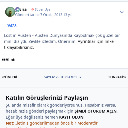
Author stats
gloria
Φ
Süper Üye
Gönderi tarihi:
7 Ocak , 2013
13 yıl
YAZAR
Lost in Austen - Austen Dünyasında Kaybolmak çok güzel bir
mini diziydi. Zevkle izledim. Öneririm.
Ayrıntılar için linke
tıklayabilirsiniz.
Alıntı
İLK SAYFA
S
ÖNCEKI
SAYFA: 2 - TOPLAM: 5
SONRAKI
Katılın Görüşlerinizi Paylaşın
Şu anda misafir olarak gönderiyorsunuz. Hesabınız varsa,
hesabınızla gönderi paylaşmak için
ŞİMDİ OTURUM AÇIN
.
Eğer üye değilseniz hemen
KAYIT OLUN
.
Not:
İletiniz gönderilmeden önce bir Moderatör