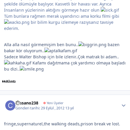
şekilde ölümüyle başlıyor. Kasvetli bir havası var. Ayrıca
İnsanların yüzlerinin aktığını görmeye hazır olun
Tüm bunlara rağmen merak uyandırıcı ama korku filmi gibi
bir bilim kurgu izlemeye razıysanız tavsiye
ederim.
Alla alla nasıl görmemişim ben bunu..
bazen
bakar kör oluyorum..
Sadece Walter Bishop için bile izlenir..Çok matrak bi adam..
Kafamı dağıtmama çok yardımcı olmaya başladı
bu dizi..
Alıntı
Author stats
cassano238
Φ
Yeni Üyeler
Gönderi tarihi:
29 Eylül , 2012
13 yıl
fringe,supernaturel,the walking deads,prison break ve lost.