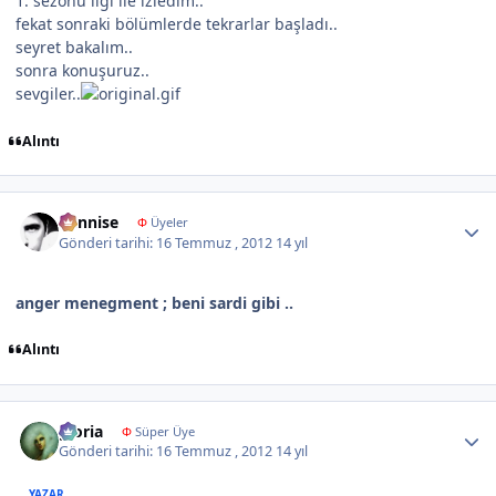
1. sezonu ilgi ile izledim..
fekat sonraki bölümlerde tekrarlar başladı..
seyret bakalım..
sonra konuşuruz..
sevgiler..
Alıntı
Author stats
dennise
Φ
Üyeler
Gönderi tarihi:
16 Temmuz , 2012
14 yıl
anger menegment ; beni sardi gibi ..
Alıntı
Author stats
gloria
Φ
Süper Üye
Gönderi tarihi:
16 Temmuz , 2012
14 yıl
YAZAR