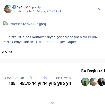
Author stats
Radya
Φ
Süper Üye
Gönderi tarihi:
29 Mayıs , 2012
14 yıl
Bu diziyi "izle bak mutlaka" diyen çok arkadaşım oldu,Bende
merak ediyorum artık, ilk fırsatta başlıyacağım..
Alıntı
Bu Başlıkta
Cevaplar
Görüntü
Tarih
Son Cevap
108
48,7b
14 yıl
14 yıl
5 yıl
5 yıl
Expand topic overview