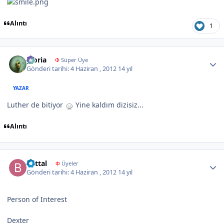
Alıntı
1
Author stats
gloria
Φ
Süper Üye
Gönderi tarihi:
4 Haziran , 2012
14 yıl
YAZAR
Luther de bitiyor
Yine kaldım dizisiz...
Alıntı
Author stats
battal
Φ
Üyeler
Gönderi tarihi:
4 Haziran , 2012
14 yıl
Person of Interest
Dexter