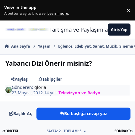
İçeriğe atla
View in the app
×
Di
A better way to browse.
Learn more
.
Tartışma ve Paylaşımların Merkez
Giriş Yap
Ana Sayfa
Yaşam
Eğlence, Edebiyat, Sanat, Müzik, Sinema 
Yabancı Dizi Önerir misiniz?
Paylaş
Takipçiler
Gönderen:
gloria
23 Mayıs , 2012
14 yıl
-
Televizyon ve Radyo
Başlık Aç
Bu başlığa cevap yaz
İLK SAYFA
S
ÖNCEKI
SAYFA: 2 - TOPLAM: 5
SONRAKI