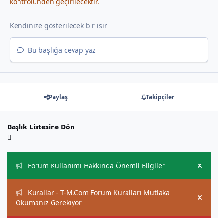
kontrolünden geçirilecektir.
Bu başlığa cevap yaz
Paylaş
Takipçiler
Başlık Listesine Dön
Duyurular
Forum Kullanımı Hakkında Önemli Bilgiler
Hide
Kurallar - T-M.Com Forum Kuralları Mutlaka
Hide
Okumanız Gerekiyor