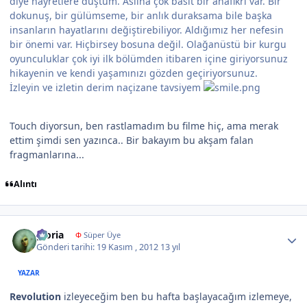
diye hayretlere düştüm. Aslına çok basit bir anafikri var. Bir
dokunuş, bir gülümseme, bir anlık duraksama bile başka
insanların hayatlarını değiştirebiliyor. Aldığımız her nefesin
bir önemi var. Hiçbirsey bosuna değil. Olağanüstü bir kurgu
oyunculuklar çok iyi ilk bölümden itibaren içine giriyorsunuz
hikayenin ve kendi yaşamınızı gözden geçiriyorsunuz.
İzleyin ve izletin derim naçizane tavsiyem
Touch diyorsun, ben rastlamadım bu filme hiç, ama merak
ettim şimdi sen yazınca.. Bir bakayım bu akşam falan
fragmanlarına...
Alıntı
Author stats
gloria
Φ
Süper Üye
Gönderi tarihi:
19 Kasım , 2012
13 yıl
YAZAR
Revolution
izleyeceğim ben bu hafta başlayacağım izlemeye,