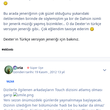
Bu arada jeneriğinin çok güzel olduğunu yukarıdaki
iletilerimden birinde de söylemiştim ya bir de Dahsin isimli
bir jenerik müziği yapmış bizimkiler... O da Dexter'ın türkçe
versiyon jeneriği gibi.. Çok eğlendim tavsiye ederim
Dexter'ın Türkçe versiyon jeneriği için bakınız.
Alıntı
Author stats
gloria
Φ
Süper Üye
Gönderi tarihi:
19 Kasım , 2012
13 yıl
YAZAR
Dizilerle ilgilenen arkadaşların Touch dizisini atlamış olması
garip
Yeni sezon önümüzdeki günlerde yayınalnmaya başlayacak.
Dizinin izlediğim her bölümünde 'hadi be bu kadar da olmaz'