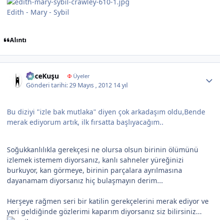
Edith - Mary - Sybil
Alıntı
Author stats
GeceKuşu
Φ
Üyeler
Gönderi tarihi:
29 Mayıs , 2012
14 yıl
Bu diziyi "izle bak mutlaka" diyen çok arkadaşım oldu,Bende
merak ediyorum artık, ilk fırsatta başlıyacağım..
Soğukkanlılıkla gerekçesi ne olursa olsun birinin ölümünü
izlemek istemem diyorsanız, kanlı sahneler yüreğinizi
burkuyor, kan görmeye, birinin parçalara ayrılmasına
dayanamam diyorsanız hiç bulaşmayın derim...
Herşeye rağmen seri bir katilin gerekçelerini merak ediyor ve
yeri geldiğinde gözlerimi kaparım diyorsanız siz bilirsiniz...