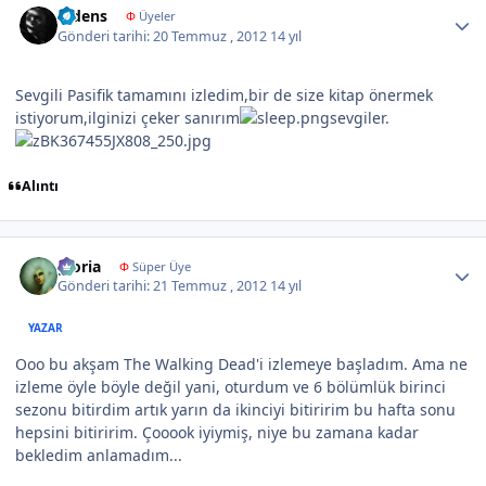
Videns
Φ
Üyeler
Gönderi tarihi:
20 Temmuz , 2012
14 yıl
Sevgili Pasifik tamamını izledim,bir de size kitap önermek
istiyorum,ilginizi çeker sanırım
sevgiler.
Alıntı
Author stats
gloria
Φ
Süper Üye
Gönderi tarihi:
21 Temmuz , 2012
14 yıl
YAZAR
Ooo bu akşam The Walking Dead'i izlemeye başladım. Ama ne
izleme öyle böyle değil yani, oturdum ve 6 bölümlük birinci
sezonu bitirdim artık yarın da ikinciyi bitiririm bu hafta sonu
hepsini bitiririm. Çooook iyiymiş, niye bu zamana kadar
bekledim anlamadım...