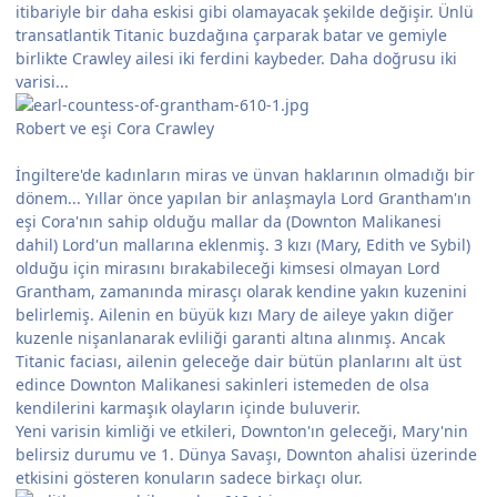
itibariyle bir daha eskisi gibi olamayacak şekilde değişir. Ünlü
transatlantik Titanic buzdağına çarparak batar ve gemiyle
birlikte Crawley ailesi iki ferdini kaybeder. Daha doğrusu iki
varisi...
Robert ve eşi Cora Crawley
İngiltere'de kadınların miras ve ünvan haklarının olmadığı bir
dönem... Yıllar önce yapılan bir anlaşmayla Lord Grantham'ın
eşi Cora'nın sahip olduğu mallar da (Downton Malikanesi
dahil) Lord'un mallarına eklenmiş. 3 kızı (Mary, Edith ve Sybil)
olduğu için mirasını bırakabileceği kimsesi olmayan Lord
Grantham, zamanında mirasçı olarak kendine yakın kuzenini
belirlemiş. Ailenin en büyük kızı Mary de aileye yakın diğer
kuzenle nişanlanarak evliliği garanti altına alınmış. Ancak
Titanic faciası, ailenin geleceğe dair bütün planlarını alt üst
edince Downton Malikanesi sakinleri istemeden de olsa
kendilerini karmaşık olayların içinde buluverir.
Yeni varisin kimliği ve etkileri, Downton'ın geleceği, Mary'nin
belirsiz durumu ve 1. Dünya Savaşı, Downton ahalisi üzerinde
etkisini gösteren konuların sadece birkaçı olur.