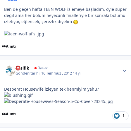
Ben de geçen hafta TEEN WOLF izlemeye başladım, öyle süper
değil ama her bölüm heyecanlı finalleriyle bir sonraki bölümü
izletiyor, eğlenceli, çerezlik diyelim
Alıntı
Author stats
Pasifik
Φ
Üyeler
Gönderi tarihi:
16 Temmuz , 2012
14 yıl
Desperat Housewife izleyen tek benmiyim yahu?
Alıntı
1
Author stats