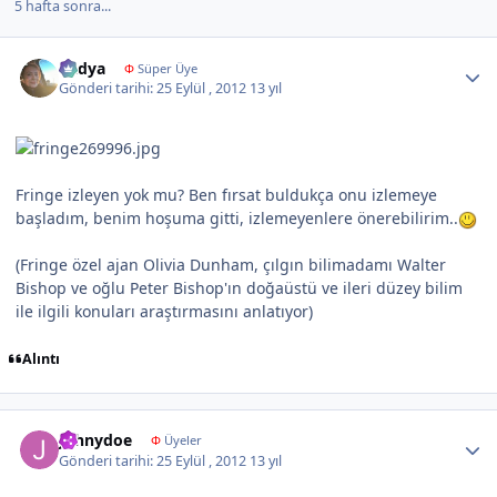
5 hafta sonra...
Author stats
Radya
Φ
Süper Üye
Gönderi tarihi:
25 Eylül , 2012
13 yıl
Fringe izleyen yok mu? Ben fırsat buldukça onu izlemeye
başladım, benim hoşuma gitti, izlemeyenlere önerebilirim..
(Fringe özel ajan Olivia Dunham, çılgın bilimadamı Walter
Bishop ve oğlu Peter Bishop'ın doğaüstü ve ileri düzey bilim
ile ilgili konuları araştırmasını anlatıyor)
Alıntı
Author stats
Johnydoe
Φ
Üyeler
Gönderi tarihi:
25 Eylül , 2012
13 yıl