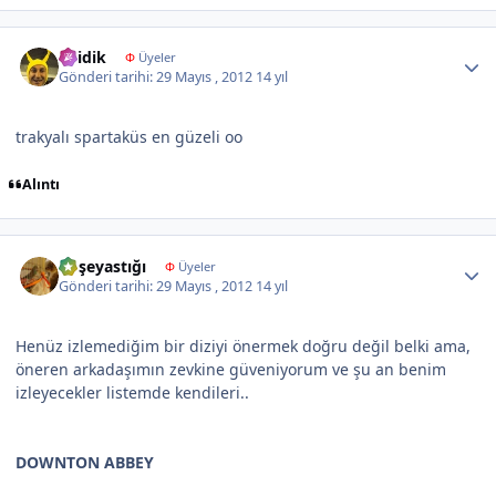
Author stats
abidik
Φ
Üyeler
Gönderi tarihi:
29 Mayıs , 2012
14 yıl
trakyalı spartaküs en güzeli oo
Alıntı
Author stats
köşeyastığı
Φ
Üyeler
Gönderi tarihi:
29 Mayıs , 2012
14 yıl
Henüz izlemediğim bir diziyi önermek doğru değil belki ama,
öneren arkadaşımın zevkine güveniyorum ve şu an benim
izleyecekler listemde kendileri..
DOWNTON ABBEY