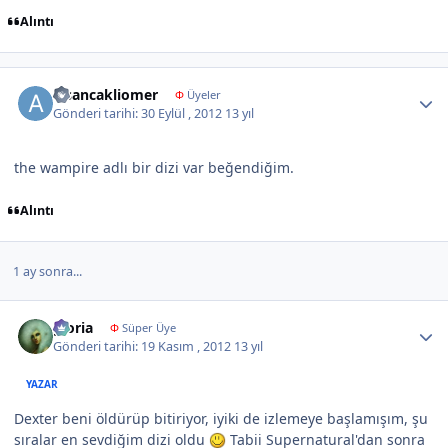
Alıntı
Author stats
alsancakliomer
Φ
Üyeler
Gönderi tarihi:
30 Eylül , 2012
13 yıl
the wampire adlı bir dizi var beğendiğim.
Alıntı
1 ay sonra...
Author stats
gloria
Φ
Süper Üye
Gönderi tarihi:
19 Kasım , 2012
13 yıl
YAZAR
Dexter beni öldürüp bitiriyor, iyiki de izlemeye başlamışım, şu
sıralar en sevdiğim dizi oldu
Tabii Supernatural'dan sonra