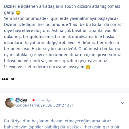
Dizilerle ilgilenen arkadaşların Touch dizisini atlamış olması
garip
Yeni sezon önümüzdeki günlerde yayınalnmaya başlayacak.
Dizinin izlediğim her bölümünde 'hadi be bu kadar da olmaz'
diye hayretlere düştüm. Aslına çok basit bir anafikri var. Bir
dokunuş, bir gülümseme, bir anlık duraksama bile başka
insanların hayatlarını değiştirebiliyor. Aldığımız her nefesin
bir önemi var. Hiçbirsey bosuna değil. Olağanüstü bir kurgu
oyunculuklar çok iyi ilk bölümden itibaren içine giriyorsunuz
hikayenin ve kendi yaşamınızı gözden geçiriyorsunuz.
İzleyin ve izletin derim naçizane tavsiyem
Alıntı
Author stats
Radya
Φ
Süper Üye
Gönderi tarihi:
29 Eylül , 2012
13 yıl
Bu diziye dün başladım devam etmeyeceğim ama biraz
bahsedeyim.(spoiler olabilir) Bir uçaktaki, herkesin garip bir