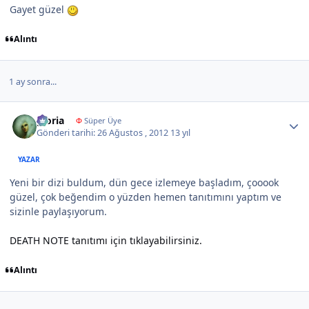
Gayet güzel
Alıntı
1 ay sonra...
Author stats
gloria
Φ
Süper Üye
Gönderi tarihi:
26 Ağustos , 2012
13 yıl
YAZAR
Yeni bir dizi buldum, dün gece izlemeye başladım, çooook
güzel, çok beğendim o yüzden hemen tanıtımını yaptım ve
sizinle paylaşıyorum.
DEATH NOTE tanıtımı için tıklayabilirsiniz.
Alıntı