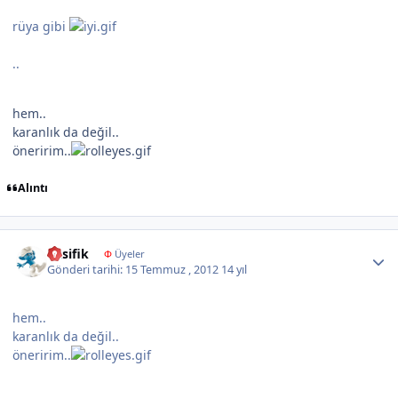
rüya gibi
..
hem..
karanlık da değil..
öneririm..
Alıntı
Author stats
Pasifik
Φ
Üyeler
Gönderi tarihi:
15 Temmuz , 2012
14 yıl
hem..
karanlık da değil..
öneririm..