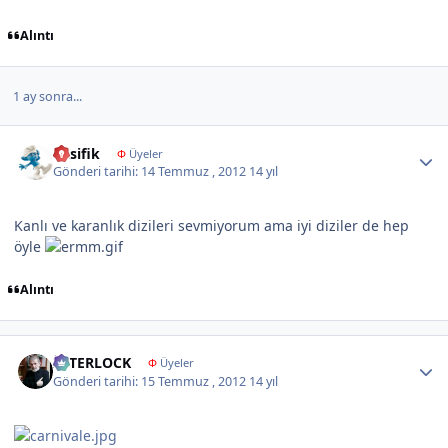
Alıntı
1 ay sonra...
Author stats
Pasifik
Φ
Üyeler
Gönderi tarihi:
14 Temmuz , 2012
14 yıl
Kanlı ve karanlık dizileri sevmiyorum ama iyi diziler de hep
öyle
Alıntı
Author stats
İNTERLOCK
Φ
Üyeler
Gönderi tarihi:
15 Temmuz , 2012
14 yıl