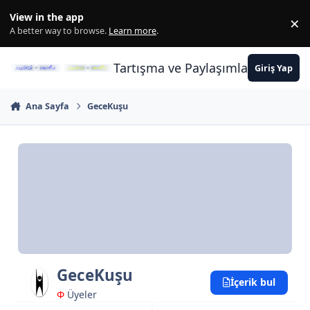
İçeriğe atla
View in the app
×
Di
A better way to browse.
Learn more
.
Tartışma ve Paylaşımların Merkez
Giriş Yap
Ana Sayfa
GeceKuşu
GeceKuşu
İçerik bul
Φ
Üyeler