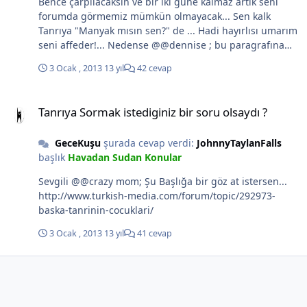
Bence çarpılacaksın ve bir iki güne kalmaz artık seni
forumda görmemiz mümkün olmayacak... Sen kalk
Tanrıya "Manyak mısın sen?" de ... Hadi hayırlısı umarım
seni affeder!... Nedense @@dennise ; bu paragrafına
yanıt vermediği gibi, başına gelecekler konusunda da
3 Ocak , 2013
13 yıl
42 cevap
uyarmamış... Bunu yapanlara kitapta ne yaptırımlar
yazdığını bir bilesen aklın altına kaçardı...
Tanrıya Sormak istediginiz bir soru olsaydı ?
Tanrıya Sormak istediginiz bir soru olsaydı ?
GeceKuşu
şurada cevap verdi:
JohnnyTaylanFalls
başlık
Havadan Sudan Konular
Sevgili @@crazy mom; Şu Başlığa bir göz at istersen...
http://www.turkish-media.com/forum/topic/292973-
baska-tanrinin-cocuklari/
3 Ocak , 2013
13 yıl
41 cevap