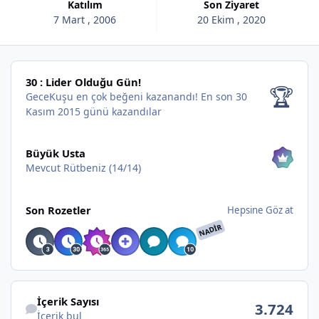
Katılım
Son Ziyaret
7 Mart , 2006
20 Ekim , 2020
30 : Lider Olduğu Gün!
30 : Lider Olduğu Gün!
🏆
GeceKuşu en çok beğeni kazanandı!
En son 30
Kasım 2015 günü kazandılar
Hepsine Göz at
Büyük Usta
Mevcut Rütbeniz (14/14)
Hepsine Göz at
Son Rozetler
Hepsine Göz at
NADIR
İçerik bul
İçerik Sayısı
3.724
İçerik bul