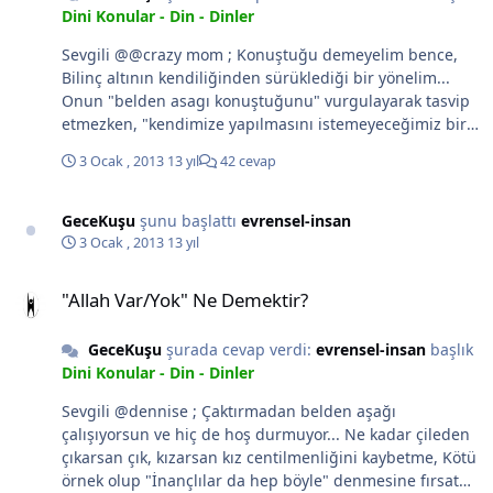
yakın tarihlerde söz konusu olan şartlarla, hele de tek
Dini Konular - Din - Dinler
kavrammış gibi Dinsel değerlendirmelerle türümüzün
Sevgili @@crazy mom ; Konuştuğu demeyelim bence,
evrimini, değişim ve dönüşümünü anlamaya çalışmak
Bilinç altının kendiliğinden sürüklediği bir yönelim...
doğru sonuçlar vermez...
Onun "belden asagı konuştuğunu" vurgulayarak tasvip
etmezken, "kendimize yapılmasını istemeyeceğimiz bir
şeyi" başkası için yerinde olduğunu düşünmeyi seninde
3 Ocak , 2013
13 yıl
42 cevap
doğru bulmayacağına eminim. Sanırım bir anlık dil
sürçmesi olsa gerek.
GeceKuşu
şunu başlattı
evrensel-insan
3 Ocak , 2013
13 yıl
"Allah Var/Yok" Ne Demektir?
"Allah Var/Yok" Ne Demektir?
GeceKuşu
şurada cevap verdi:
evrensel-insan
başlık
Dini Konular - Din - Dinler
Sevgili @dennise ; Çaktırmadan belden aşağı
çalışıyorsun ve hiç de hoş durmuyor... Ne kadar çileden
çıkarsan çık, kızarsan kız centilmenliğini kaybetme, Kötü
örnek olup "İnançlılar da hep böyle" denmesine fırsat