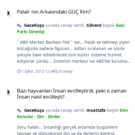
http://webtv.hurriyet.com.tr/2/54482/0/1/22-yasindaki-
Palalı' nın Arkasındaki GÜÇ Kim?
genc-hayatini-kaybetti.aspx Aşağıdaki Fotoğraf daha da
Palalı' nın Arkasındaki GÜÇ Kim?
derine gömüyor sözcükleri! Her şeyi anlatıyor insanın
kalbi parçalanıyor..
GeceKuşu
şurada cevap verdi:
tülvent
başlık
Gezi
Parkı Direnişi
" ABD Merkez Bankası Fed " var... Palalı ve tekmeyi yiyen
kızcağızda sadece figüran... Adları sıralanan ve silsile
yoluyla ilave edilebilecek tüm kişiler sisteme hizmet
ediyorlar çünkü... Sistemin merkezi ise ABD'de kurumu
ise "FED"... Ne dedi Fasa gidip gelen arkadaş, Gezi
1 Eylül , 2013
12 yıl
8 cevap
olayları nedeni ile işleri bozulmuş. Para kazanamaz
olmuş... Ha demek ki söz konusu olan para...Sistem ne
Bazı hayvanları İnsan evcilleştirdi, peki o zaman İnsan nasıl evcilleş
diyor yaşaman için paraya sahip olmalısın, paran varsa
Bazı hayvanları İnsan evcilleştirdi, peki o zaman
ihtiyaçlarını satın alabilirsin. O nedenledirki, Adalet
İnsan nasıl evcilleşti?
MÜLKÜN temelidir. Eh adalet mülke yani mülk
sahiplerine hizmet ürettiğine göre ne yapsın ki palalı?
GeceKuşu
şurada cevap verdi:
musttafa
başlık
Dini
Mülk yani sahiplik, var olan değerlerin kişisel hakkını
Konular - Din - Dinler
elde etmek, onlara sahip olmak için para sahibi olması
lazım. Paraya sahip olması için işlerin tıkıtında gitmesi
Soru hatalı... İnsanlığı gerçek anlamda bugünlere
eğer gitmiyorsa pala elde gereğini yapması lazım... Bu
taşıyan ve dönüştüren din ya da dinlerin kontrol