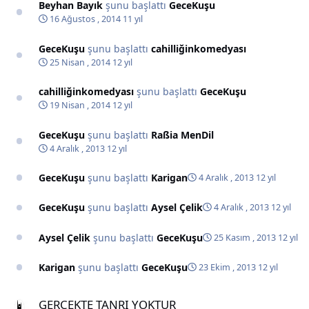
Beyhan Bayık
şunu başlattı
GeceKuşu
16 Ağustos , 2014
11 yıl
GeceKuşu
şunu başlattı
cahilliğinkomedyası
25 Nisan , 2014
12 yıl
cahilliğinkomedyası
şunu başlattı
GeceKuşu
19 Nisan , 2014
12 yıl
GeceKuşu
şunu başlattı
Raßia MenDil
4 Aralık , 2013
12 yıl
GeceKuşu
şunu başlattı
Karigan
4 Aralık , 2013
12 yıl
GeceKuşu
şunu başlattı
Aysel Çelik
4 Aralık , 2013
12 yıl
Aysel Çelik
şunu başlattı
GeceKuşu
25 Kasım , 2013
12 yıl
Karigan
şunu başlattı
GeceKuşu
23 Ekim , 2013
12 yıl
GERCEKTE TANRI YOKTUR
GERCEKTE TANRI YOKTUR