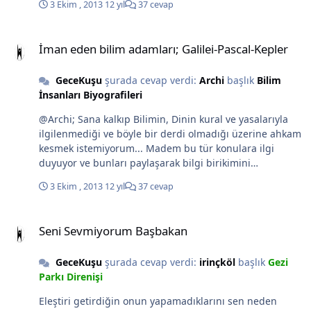
3 Ekim , 2013
12 yıl
37 cevap
gerçek bu değildir ne yazık ki. Bu sadece dinsel
dürtülerin açısından seni mutlu etmekten öteye
İman eden bilim adamları; Galilei-Pascal-Kepler
gidemez... Anlatmak istediğimi tam olatak ifade
İman eden bilim adamları; Galilei-Pascal-Kepler
edememiş olabilirim. O nedenle bu görseli izlemek
daha iyi anlaşılması açısından yararlı olabilir.
GeceKuşu
şurada cevap verdi:
Archi
başlık
Bilim
İnsanları Biyografileri
@Archi; Sana kalkıp Bilimin, Dinin kural ve yasalarıyla
ilgilenmediği ve böyle bir derdi olmadığı üzerine ahkam
kesmek istemiyorum... Madem bu tür konulara ilgi
duyuyor ve bunları paylaşarak bilgi birikimini
tartışmalarla geliştirmek istiyorsun o zaman ele aldığın
3 Ekim , 2013
12 yıl
37 cevap
konuyla ilgili olarak öncelikle İslam coğrafyasında var
olan bilim adamlarının çalışmaları, Avrupalı bilim
Seni Sevmiyorum Başbakan
adamlarına örnek olmuşken, Neden zaman içerisinde
Seni Sevmiyorum Başbakan
dinsel kaygılarla, O bilim adamlarının ve bilimin önü
kesilmiş bunun yanıtının aranması gerekiyor. Bu
GeceKuşu
şurada cevap verdi:
irinçköl
başlık
Gezi
sorunun yanıtı için sana aşağıdaki videoyu öneriyorum...
Parkı Direnişi
Bu ve benzeri bir çok kaynağa internette ulaşabilirsin...
Bilgiyi kaynağından öğrenmek olan bakış açısı sana
Eleştiri getirdiğin onun yapamadıklarını sen neden
daha çok şeyler katacaktır. Bu yaklaşım, "Bilim