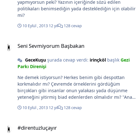
yapmıyorsun peki? Yazının içeriğinde sözü edilen
adamlarının bilimsel gerçekleri Din kitaplarında aradığı"
politikaları benimsediğin yada desteklediğin için olabilir
gibi düşünce önermelerle yapılan Gereksiz
mi?
Polemiklerden iyidir... http://youtu.be/ykXEprLhh08
10 Eylül , 2013
12 yıl
128 cevap
Seni Sevmiyorum Başbakan
Seni Sevmiyorum Başbakan
GeceKuşu
şurada cevap verdi:
irinçköl
başlık
Gezi
Parkı Direnişi
Ne demek istiyorsun? Herkes benim gibi despottan
korkmalıdır mı? Çevremde örneklerini gördüğüm
birçokları gibi insanlar onun yalakası yada düşünme
yeteneğini yitirmiş biad edenlerden olmalıdır mı? "Ananı
da al git" diye höykürdüğü yurttaşı ne çabuk unuttun?
10 Eylül , 2013
12 yıl
128 cevap
Onun gibi düşünen konuşan ve direnen milyonlarca
insanın haykırışını duymuyor mu kulakların! Onun
#direntuzluçayır
Yapamadığını sen neden yapmıyorsun peki... Onu ve
#direntuzluçayır
yazının içeriğinde sözü edilen politikalarını onayladığın
için mi?