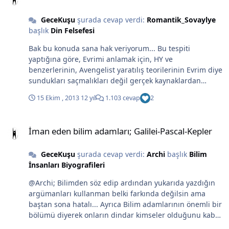
GeceKuşu
şurada cevap verdi:
Romantik_Sovaylye
başlık
Din Felsefesi
Bak bu konuda sana hak veriyorum... Bu tespiti
yaptığına göre, Evrimi anlamak için, HY ve
benzerlerinin, Avengelist yaratılış teorilerinin Evrim diye
sundukları saçmalıkları değil gerçek kaynaklardan
okumalısın. Çünkü Evrim Maymundan
15 Ekim , 2013
12 yıl
1.103 cevap
2
evrimleştiğimizden değil ortak atadan bahseder.
Tesadüf kelimesini kullanmaz Olasılıklardan söz eder.
İman eden bilim adamları; Galilei-Pascal-Kepler
Çünkü karşı olduğunu ifade ettiğin öğretiler evrim
İman eden bilim adamları; Galilei-Pascal-Kepler
karşıtlarının bilinçli olarak çarpıttıkları kavram
kargaşalarıdır. Çünkü, konu derindir, basitçe anlaşılması
GeceKuşu
şurada cevap verdi:
Archi
başlık
Bilim
kolay değildir, çok okumayla gelen bilgi birikimine gerek
İnsanları Biyografileri
duyar. Kolayca anlaşılması ve kavranması güç olduğu
için bunu bilen evrim karşıtları tarafından, inançsal
@Archi; Bilimden söz edip ardından yukarıda yazdığın
güdülerde devreye sokularak çarpıtılır ve konunun red
argümanları kullanman belki farkında değilsin ama
edilmesi için zemin hazırlanır.
baştan sona hatalı... Ayrıca Bilim adamlarının önemli bir
bölümü diyerek onların dindar kimseler olduğunu kabul
etmek ve savunmak seni mutlu ediyor olabilir. Ama