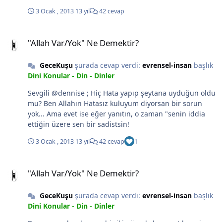
verme istersen...
3 Ocak , 2013
13 yıl
42 cevap
"Allah Var/Yok" Ne Demektir?
"Allah Var/Yok" Ne Demektir?
GeceKuşu
şurada cevap verdi:
evrensel-insan
başlık
Dini Konular - Din - Dinler
Sevgili @dennise ; Hiç Hata yapıp şeytana uyduğun oldu
mu? Ben Allahın Hatasız kuluyum diyorsan bir sorun
yok... Ama evet ise eğer yanıtın, o zaman "senin iddia
ettiğin üzere sen bir sadistsin!
3 Ocak , 2013
13 yıl
42 cevap
1
"Allah Var/Yok" Ne Demektir?
"Allah Var/Yok" Ne Demektir?
GeceKuşu
şurada cevap verdi:
evrensel-insan
başlık
Dini Konular - Din - Dinler