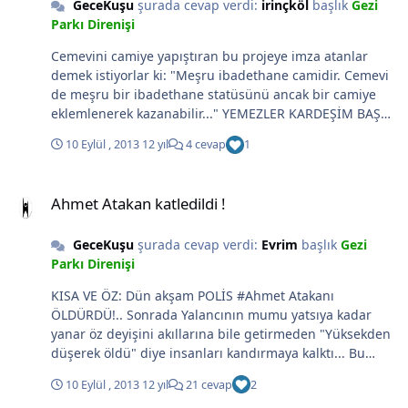
GeceKuşu
şurada cevap verdi:
irinçköl
başlık
Gezi
Parkı Direnişi
Cemevini camiye yapıştıran bu projeye imza atanlar
demek istiyorlar ki: "Meşru ibadethane camidir. Cemevi
de meşru bir ibadethane statüsünü ancak bir camiye
eklemlenerek kazanabilir..." YEMEZLER KARDEŞİM BAŞKA
KAPIYA!..
10 Eylül , 2013
12 yıl
4 cevap
1
Ahmet Atakan katledildi !
Ahmet Atakan katledildi !
GeceKuşu
şurada cevap verdi:
Evrim
başlık
Gezi
Parkı Direnişi
KISA VE ÖZ: Dün akşam POLİS #Ahmet Atakanı
ÖLDÜRDÜ!.. Sonrada Yalancının mumu yatsıya kadar
yanar öz deyişini akıllarına bile getirmeden "Yüksekden
düşerek öldü" diye insanları kandırmaya kalktı... Bu
feryatlar dinmez kardeşim bunu yaptıran ve yapanlar O
10 Eylül , 2013
12 yıl
21 cevap
2
çığlıkların altında kalır!