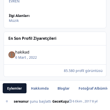
EVREN
İlgi Alanları
Müzik
En Son Profil Ziyaretçileri
hakikad
6 Mart , 2022
85.580 profil görüntüsü
Eylemler
Hakkımda
Bloglar
Fotoğraf Albümler
sereanur
şunu başlattı
GeceKuşu
6 Ekim , 2017
8 yıl