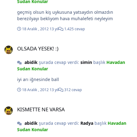
Sudan Konular
geçmiş olsun kiş uykusuna yatsaydın olmazdın
berezilyayı bekliyom hava muhalefeti neyleyim
18 Aralık , 2012
13 yıl
1.425 cevap
OLSADA YESEK! :)
OLSADA YESEK! :)
abidik
şurada cevap verdi:
simin
başlık
Havadan
Sudan Konular
iyi arı iğnesinde ball
18 Aralık , 2012
13 yıl
312 cevap
KISMETTE NE VARSA
KISMETTE NE VARSA
abidik
şurada cevap verdi:
Radya
başlık
Havadan
Sudan Konular