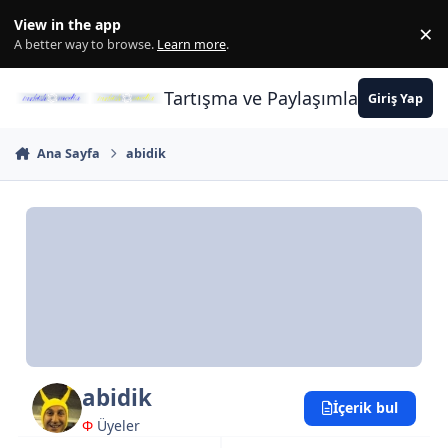
İçeriğe atla
View in the app
×
Di
A better way to browse.
Learn more
.
Tartışma ve Paylaşımların Merkez
Giriş Yap
Ana Sayfa
abidik
abidik
İçerik bul
Φ
Üyeler