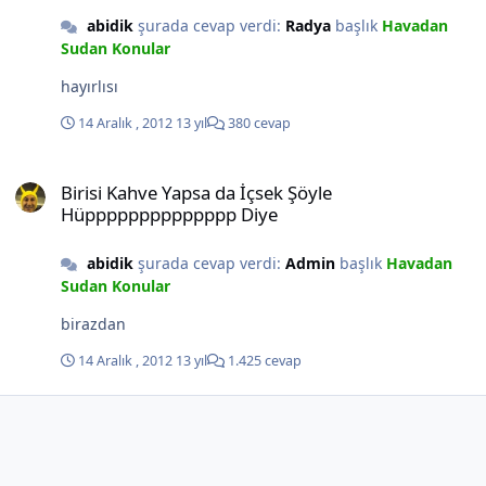
abidik
şurada cevap verdi:
Radya
başlık
Havadan
Sudan Konular
hayırlısı
14 Aralık , 2012
13 yıl
380 cevap
Birisi Kahve Yapsa da İçsek Şöyle Hüpppppppppppppp Diye
Birisi Kahve Yapsa da İçsek Şöyle
Hüpppppppppppppp Diye
abidik
şurada cevap verdi:
Admin
başlık
Havadan
Sudan Konular
birazdan
14 Aralık , 2012
13 yıl
1.425 cevap