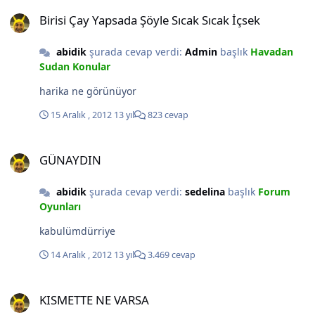
Birisi Çay Yapsada Şöyle Sıcak Sıcak İçsek
Birisi Çay Yapsada Şöyle Sıcak Sıcak İçsek
abidik
şurada cevap verdi:
Admin
başlık
Havadan
Sudan Konular
harika ne görünüyor
15 Aralık , 2012
13 yıl
823 cevap
GÜNAYDIN
GÜNAYDIN
abidik
şurada cevap verdi:
sedelina
başlık
Forum
Oyunları
kabulümdürriye
14 Aralık , 2012
13 yıl
3.469 cevap
KISMETTE NE VARSA
KISMETTE NE VARSA