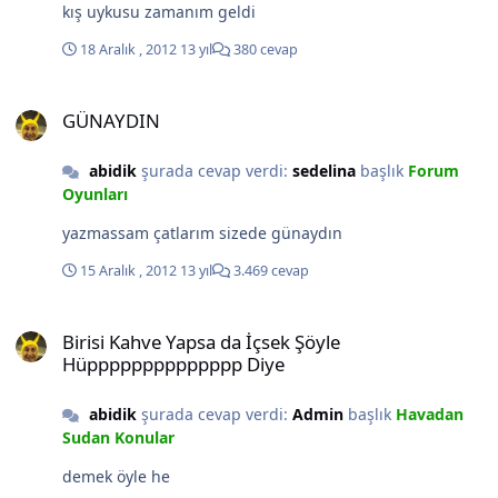
kış uykusu zamanım geldi
18 Aralık , 2012
13 yıl
380 cevap
GÜNAYDIN
GÜNAYDIN
abidik
şurada cevap verdi:
sedelina
başlık
Forum
Oyunları
yazmassam çatlarım sizede günaydın
15 Aralık , 2012
13 yıl
3.469 cevap
Birisi Kahve Yapsa da İçsek Şöyle Hüpppppppppppppp Diye
Birisi Kahve Yapsa da İçsek Şöyle
Hüpppppppppppppp Diye
abidik
şurada cevap verdi:
Admin
başlık
Havadan
Sudan Konular
demek öyle he