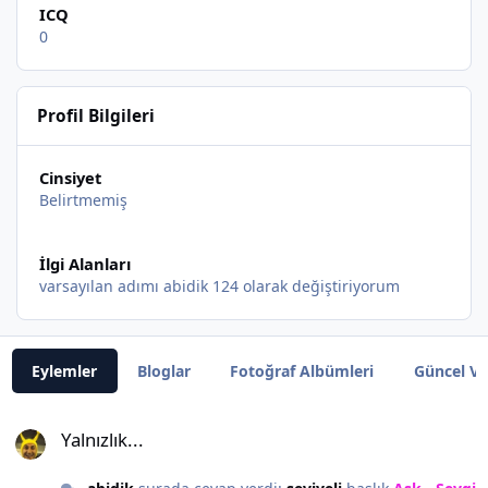
ICQ
0
Profil Bilgileri
Cinsiyet
Belirtmemiş
İlgi Alanları
varsayılan adımı abidik 124 olarak değiştiriyorum
Eylemler
Bloglar
Fotoğraf Albümleri
Güncel Vi
Yalnızlık...
Yalnızlık...