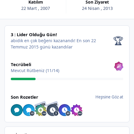
Katılım
Son Ziyaret
22 Mart , 2007
24 Nisan , 2013
3 : Lider Olduğu Gün!
3 : Lider Olduğu Gün!
🏆
abidik en çok beğeni kazanandı!
En son 22
Temmuz 2015 günü kazandılar
Hepsine Göz at
Tecrübeli
Mevcut Rütbeniz (11/14)
Hepsine Göz at
Son Rozetler
Hepsine Göz at
NADIR
NADIR
İçerik bul