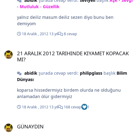
abidik
şurada cevap verdi:
seviyeli
başlık
Aşk - Sevgi
- Mutluluk - Güzellik
yalnız deiliz masum deiliz sezen diyo bunu ben
demiyom
18 Aralık , 2012
13 yıl
8 cevap
21 ARALIK 2012 TARIHINDE KIYAMET KOPACAK MI?
21 ARALIK 2012 TARIHINDE KIYAMET KOPACAK
MI?
abidik
şurada cevap verdi:
philipglass
başlık
Bilim
Dünyası
koparsa hissedermiyiz birdem olurda ne olduğunu
anlamadan ölür gidermiyiz
18 Aralık , 2012
13 yıl
168 cevap
1
GÜNAYDIN
GÜNAYDIN