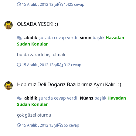
15 Aralık , 2012
13 yıl
1.425 cevap
OLSADA YESEK! :)
OLSADA YESEK! :)
abidik
şurada cevap verdi:
simin
başlık
Havadan
Sudan Konular
bu da zararlı bişi olmalı
15 Aralık , 2012
13 yıl
312 cevap
Hepimiz Deli Doğarız Bazılarımız Aynı Kalır! :)
Hepimiz Deli Doğarız Bazılarımız Aynı Kalır! :)
abidik
şurada cevap verdi:
Nüans
başlık
Havadan
Sudan Konular
çok güzel oturdu
15 Aralık , 2012
13 yıl
65 cevap