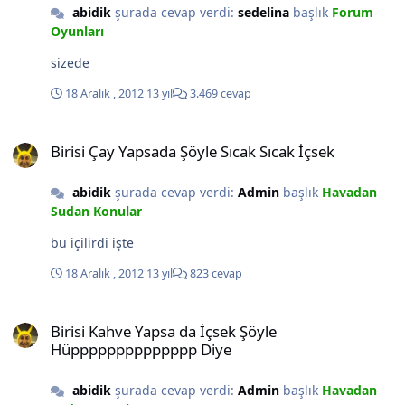
abidik
şurada cevap verdi:
sedelina
başlık
Forum
Oyunları
sizede
18 Aralık , 2012
13 yıl
3.469 cevap
Birisi Çay Yapsada Şöyle Sıcak Sıcak İçsek
Birisi Çay Yapsada Şöyle Sıcak Sıcak İçsek
abidik
şurada cevap verdi:
Admin
başlık
Havadan
Sudan Konular
bu içilirdi işte
18 Aralık , 2012
13 yıl
823 cevap
Birisi Kahve Yapsa da İçsek Şöyle Hüpppppppppppppp Diye
Birisi Kahve Yapsa da İçsek Şöyle
Hüpppppppppppppp Diye
abidik
şurada cevap verdi:
Admin
başlık
Havadan