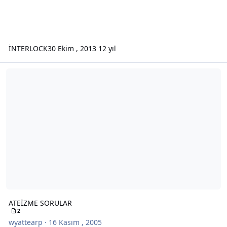
İNTERLOCK
30 Ekim , 2013
12 yıl
ATEİZME SORULAR
ATEİZME SORULAR
2
wyattearp
·
16 Kasım , 2005