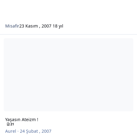
Misafir
23 Kasım , 2007
18 yıl
Yaşasın Ateizm !
Yaşasın Ateizm !
21
Aurel
·
24 Şubat , 2007