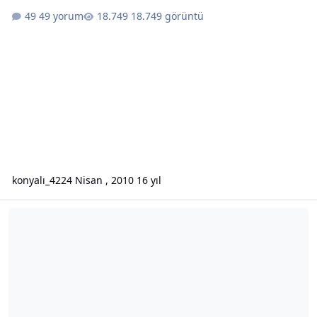
49 yorum
18.749 görüntü
konyalı_42
24 Nisan , 2010
16 yıl
Bilim? Din? Ateizm? Hurafe?