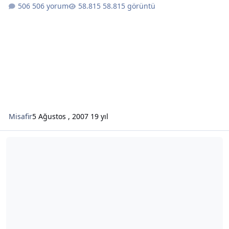
506 yorum
58.815 görüntü
Misafir
5 Ağustos , 2007
19 yıl
Sosyalizm ve Kapitalizmin Kaynağı Ateizm