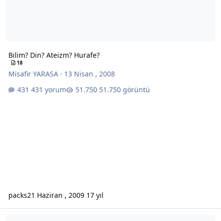
Bilim? Din? Ateizm? Hurafe?
18
Misafir YARASA
·
13 Nisan , 2008
431 yorum
51.750 görüntü
packs
21 Haziran , 2009
17 yıl
ateizm'de bir tanrı