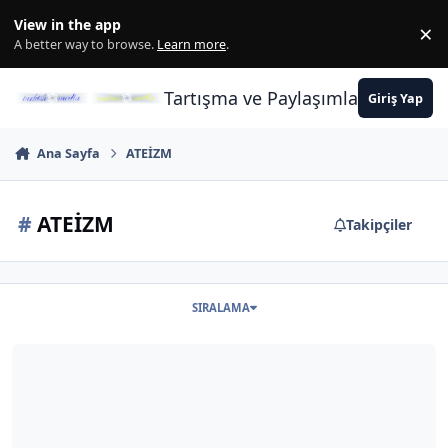
İçeriğe atla
View in the app
×
Di
A better way to browse.
Learn more
.
Tartışma ve Paylaşımların Merkez
Giriş Yap
Ana Sayfa
ATEİZM
#
ATEİZM
Takipçiler
SIRALAMA
Ateizmle İlgili Bütün Haberler Buraya...