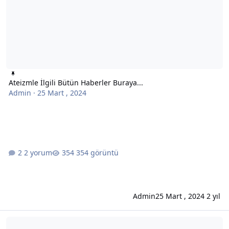
Ateizmle İlgili Bütün Haberler Buraya...
Admin
·
25 Mart , 2024
2 yorum
354 görüntü
Admin
25 Mart , 2024
2 yıl
Kuran'ın Tarihsel Geçerliliği Hakkında Bir Deneme