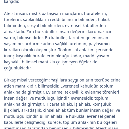
karşıdır.
Ateist insan, mistik öz taşıyan inançların, hurafelerin,
törelerin, sapkınlıkların reddi bilincini bilimden, hukuk
biliminden, sosyal bilimlerden, evrensel kabullerden
almaktadır. Zira bu kabuller insan değerini korumak için
vardır, bilimseldirler. Bu kabuller, tarihten gelen insan
yaşamını sürdürme adına sağlıklı üretimin, paylaşımın
kuralları olarak oluşmuştur. Toplumsal ahlakın içerisinde
inanç kaynaklı hurafelerin olduğu kadar, maddi yaşam
kaynaklı, bilimsel mantıkla çelişmeyen öğeler de
çoğunluktadır.
Birkaç misal vereceğim: Yaşlılara saygı onların tecrübelerine
atfen mantıklıdır, bilimseldir. Everensel kabuldür, toplum
ahlakına da girmiştir. Evlenme, tek evlilik, evlenme törenleri
insan değeri ve mutluluğu içindir, evrenseldir, toplum
ahlakına da girmiştir. Ticaret ahlakı, iş ahlakı, komşuluk
ilişkileri, arkadaşlık, cinsel ahlak tüm bunlar insan değeri ve
mutluluğu içindir. Bilim ahlakı ile hukukla, evrensel genel
kabullerle çelişmediği sürece, toplum ahlakının bu öğeleri
ateist insan tarafından benimsenir, bilimseldir. Ateist insan,