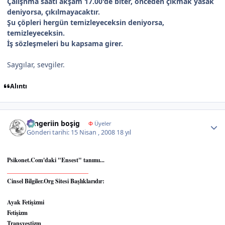
Çalışnma saati akşam 17.00'de biter, önceden çıkmak yasak
deniyorsa, çıkılmayacaktır.
Şu çöpleri hergün temizleyeceksin deniyorsa,
temizleyeceksin.
İş sözleşmeleri bu kapsama girer.
Saygılar, sevgiler.
Alıntı
Author stats
Tengeriin boşig
Φ
Üyeler
Gönderi tarihi:
15 Nisan , 2008
18 yıl
Psikonet.Com'daki "Ensest" tanımı...
___________________________
Cinsel Bilgiler.Org Sitesi Başlıklarıdır:
Ayak Fetişizmi
Fetişizm
Transvestizm