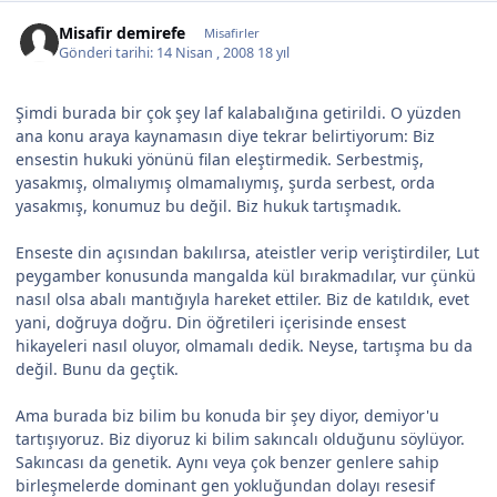
Misafir demirefe
Misafirler
Gönderi tarihi:
14 Nisan , 2008
18 yıl
Şimdi burada bir çok şey laf kalabalığına getirildi. O yüzden
ana konu araya kaynamasın diye tekrar belirtiyorum: Biz
ensestin hukuki yönünü filan eleştirmedik. Serbestmiş,
yasakmış, olmalıymış olmamalıymış, şurda serbest, orda
yasakmış, konumuz bu değil. Biz hukuk tartışmadık.
Enseste din açısından bakılırsa, ateistler verip veriştirdiler, Lut
peygamber konusunda mangalda kül bırakmadılar, vur çünkü
nasıl olsa abalı mantığıyla hareket ettiler. Biz de katıldık, evet
yani, doğruya doğru. Din öğretileri içerisinde ensest
hikayeleri nasıl oluyor, olmamalı dedik. Neyse, tartışma bu da
değil. Bunu da geçtik.
Ama burada biz bilim bu konuda bir şey diyor, demiyor'u
tartışıyoruz. Biz diyoruz ki bilim sakıncalı olduğunu söylüyor.
Sakıncası da genetik. Aynı veya çok benzer genlere sahip
birleşmelerde dominant gen yokluğundan dolayı resesif