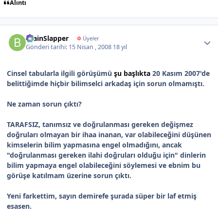
Alıntı
Author stats
BrainSlapper
Φ
Üyeler
Gönderi tarihi:
15 Nisan , 2008
18 yıl
Cinsel tabularla ilgili görüşümü
şu başlıkta
20 Kasım 2007'de
belittiğimde hiçbir bilimselci arkadaş için sorun olmamıştı.
Ne zaman sorun çıktı?
TARAFSIZ, tanımsız ve doğrulanması gereken değişmez
doğruları olmayan bir ihaa inanan, var olabileceğini düşünen
kimselerin bilim yapmasına engel olmadığını, ancak
"doğrulanması gereken ilahi doğruları olduğu için" dinlerin
bilim yapmaya engel olabileceğini söylemesi ve ebnim bu
görüşe katılmam üzerine sorun çıktı.
Yeni farkettim, sayın demirefe şurada süper bir laf etmiş
esasen.