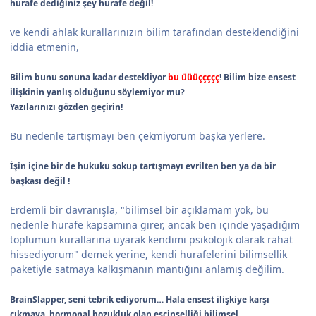
hurafe dediğiniz şey hurafe değil!
ve kendi ahlak kurallarınızın bilim tarafından desteklendiğini
iddia etmenin,
Bilim bunu sonuna kadar destekliyor
bu üüüççççç
! Bilim bize ensest
ilişkinin yanlış olduğunu söylemiyor mu?
Yazılarınızı gözden geçirin!
Bu nedenle tartışmayı ben çekmiyorum başka yerlere.
İşin içine bir de hukuku sokup tartışmayı evrilten ben ya da bir
başkası değil !
Erdemli bir davranışla, "bilimsel bir açıklamam yok, bu
nedenle hurafe kapsamına girer, ancak ben içinde yaşadığım
toplumun kurallarına uyarak kendimi psikolojik olarak rahat
hissediyorum" demek yerine, kendi hurafelerini bilimsellik
paketiyle satmaya kalkışmanın mantığını anlamış değilim.
BrainSlapper, seni tebrik ediyorum… Hala ensest ilişkiye karşı
çıkmaya, hormonal bozukluk olan eşcinselliği bilimsel