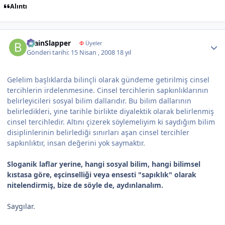
Alıntı
Author stats
BrainSlapper
Φ
Üyeler
Gönderi tarihi:
15 Nisan , 2008
18 yıl
Gelelim başlıklarda bilinçli olarak gündeme getirilmiş cinsel
tercihlerin irdelenmesine. Cinsel tercihlerin sapkınlıklarının
belirleyicileri sosyal bilim dallarıdır. Bu bilim dallarının
belirledikleri, yine tarihle birlikte diyalektik olarak belirlenmiş
cinsel tercihledir. Altını çizerek söylemeliyim ki saydığım bilim
disiplinlerinin belirlediği sınırları aşan cinsel tercihler
sapkınlıktır, insan değerini yok saymaktır.
Sloganik laflar yerine, hangi sosyal bilim, hangi bilimsel
kıstasa göre, eşcinselliği veya ensesti "sapıklık" olarak
nitelendirmiş, bize de söyle de, aydınlanalım.
Saygılar.