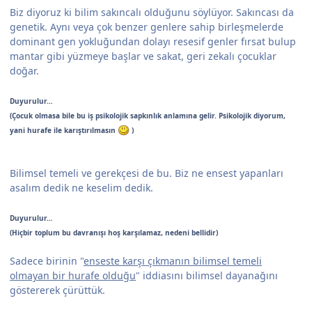
Biz diyoruz ki bilim sakıncalı olduğunu söylüyor. Sakıncası da
genetik. Aynı veya çok benzer genlere sahip birleşmelerde
dominant gen yokluğundan dolayı resesif genler fırsat bulup
mantar gibi yüzmeye başlar ve sakat, geri zekalı çocuklar
doğar.
Duyurulur…
(Çocuk olmasa bile bu iş psikolojik sapkınlık anlamına gelir. Psikolojik diyorum,
yani hurafe ile karıştırılmasın
)
Bilimsel temeli ve gerekçesi de bu. Biz ne ensest yapanları
asalım dedik ne keselim dedik.
Duyurulur…
(Hiçbir toplum bu davranışı hoş karşılamaz, nedeni bellidir)
Sadece birinin "
enseste karşı çıkmanın bilimsel temeli
olmayan bir hurafe olduğu
" iddiasını bilimsel dayanağını
göstererek çürüttük.