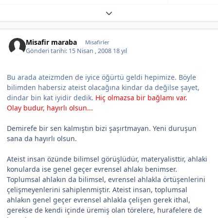
Expand topic overview
Misafir maraba
Misafirler
Gönderi tarihi:
15 Nisan , 2008
18 yıl
Bu arada ateizmden de iyice öğürtü geldi hepimize. Böyle
bilimden habersiz ateist olacağına kindar da değilse şayet,
dindar bin kat iyidir dedik.
Hiç olmazsa bir bağlamı var.
Olay budur, hayırlı olsun...
Demirefe bir sen kalmıştın bizi şaşırtmayan. Yeni duruşun
sana da hayırlı olsun.
Ateist insan özünde bilimsel görüşlüdür, materyalisttir, ahlaki
konularda ise genel geçer evrensel ahlakı benimser.
Toplumsal ahlakın da bilimsel, evrensel ahlakla örtüşenlerini
çelişmeyenlerini sahiplenmiştir. Ateist insan, toplumsal
ahlakın genel geçer evrensel ahlakla çelişen gerek ithal,
gerekse de kendi içinde üremiş olan törelere, hurafelere de