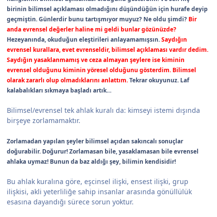
birinin bilimsel açıklaması olmadığını düşündüğün için hurafe deyip
geçmiştin. Günlerdir bunu tartışmıyor muyuz? Ne oldu şimdi?
Bir
anda evrensel değerler haline mi geldi bunlar gözünüzde?
Hezeyanında, okuduğun eleştirileri anlayamamışsın.
Saydığın
evrensel kurallara, evet evrenseldir, bilimsel açıklaması vardır dedim.
Saydığın yasaklanmamış ve ceza almayan şeylere ise kiminin
evrensel olduğunu kiminin yöresel olduğunu gösterdim. Bilimsel
olarak zararlı olup olmadıklarını anlattım.
Tekrar okuyunuz. Laf
kalabalıkları sıkmaya başladı artık…
Bilimsel/evrensel tek ahlak kuralı da: kimseyi istemi dışında
birşeye zorlamamaktır.
Zorlamadan yapılan şeyler bilimsel açıdan sakıncalı sonuçlar
doğurabilir. Doğurur! Zorlamasan bile, yasaklamasan bile evrensel
ahlaka uymaz! Bunun da baz aldığı şey, bilimin kendisidir!
Bu ahlak kuralına göre, eşcinsel ilişki, ensest ilişki, grup
ilişkisi, akli yeterliliğe sahip insanlar arasında gönüllülük
esasına dayandığı sürece sorun yoktur.