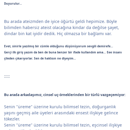
Duyurulur…
Bu arada ateizmden de iyice öğürtü geldi hepimize. Böyle
bilimden habersiz ateist olacağına kindar da değilse şayet,
dindar bin kat iyidir dedik. Hiç olmazsa bir bağlamı var.
Evet, sinirle yazılmış bir cümle olduğunu düşünüyorum sevgili demirefe…
Gerçi ilk giriş yazım da ben de buna benzer bir ifade kullandım ama… Eee insanı
çileden çıkarıyorlar. Sen de haklısın ne diyeyim…
:::::
Bu arada arkadaşımız, cinsel uç-örneklerinden bir türlü vazgeçemiyor:
Senin "üreme" üzerine kurulu bilimsel tezin, doğurganlık
yaşını geçmiş aile üyeleri arasındaki ensest ilişkiye gelince
tökezler.
Senin "üreme" üzerine kurulu bilimsel tezin, eşcinsel ilişkiye