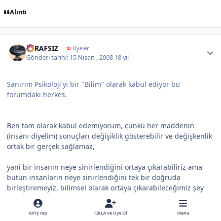
Alıntı
Author stats
TARAFSIZ
Φ
Üyeler
Gönderi tarihi:
15 Nisan , 2008
18 yıl
Sanırım Psikoloji'yi bir "Bilim" olarak kabul ediyor bu
forumdaki herkes.
Ben tam olarak kabul edemiyorum, çünkü her maddenin
(insanı diyelim) sonuçları değişiklik gösterebilir ve değişkenlik
ortak bir gerçek sağlamaz,
yani bir insanın neye sinirlendiğini ortaya çıkarabiliriz ama
bütün insanların neye sinirlendiğini tek bir doğruda
birleştiremeyiz, bilimsel olarak ortaya çıkarabileceğimiz şey
gerçek sinirsel hormonal kimyasal (her neyse) aktivitilerdir,
bunu inceleyebiliriz ama bir insanın neye sinirlenip nasıl
Giriş Yap
TIKLA ve Üye Ol
Menu
davranacağını gerçek olarak bilmeyiz ki bu psikolojiye girer.