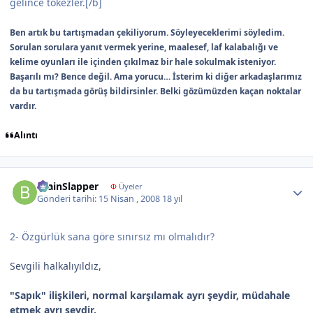
gelince tökezler.[/b]
Ben artık bu tartışmadan çekiliyorum. Söyleyeceklerimi söyledim.
Sorulan sorulara yanıt vermek yerine, maalesef, laf kalabalığı ve
kelime oyunları ile içinden çıkılmaz bir hale sokulmak isteniyor.
Başarılı mı? Bence değil. Ama yorucu… İsterim ki diğer arkadaşlarımız
da bu tartışmada görüş bildirsinler. Belki gözümüzden kaçan noktalar
vardır.
Alıntı
Author stats
BrainSlapper
Φ
Üyeler
Gönderi tarihi:
15 Nisan , 2008
18 yıl
2- Özgürlük sana göre sınırsız mı olmalıdır?
Sevgili halkalıyıldız,
"Sapık" ilişkileri, normal karşılamak ayrı şeydir, müdahale
etmek ayrı şeydir.