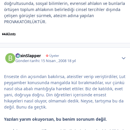
doğrultusunda, sosyal bilimlerin, evrensel ahlakın ve bunlarla
örtüşen toplum ahlakının belirlediği cinsel tercihler dışında
çelişen görüşler sürmek, ateizm adına yapılan
PROVAKATÖRLÜKTÜR.
Alıntı
Author stats
BrainSlapper
Φ
Üyeler
Gönderi tarihi:
15 Nisan , 2008
18 yıl
Enseste din açısından bakılırsa, ateistler verip veriştirdiler, Lut
peygamber konusunda mangalda kül bırakmadılar, vur çünkü
nasıl olsa abalı mantığıyla hareket ettiler. Biz de katıldık, evet
yani, doğruya doğru. Din öğretileri içerisinde ensest
hikayeleri nasıl oluyor, olmamalı dedik. Neyse, tartışma bu da
değil. Bunu da geçtik.
Yazıları yarım okuyorsan, bu benim sorunum değil.