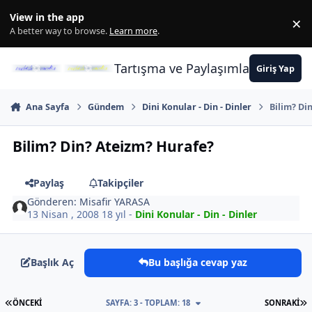
İçeriğe atla
View in the app
×
Di
A better way to browse.
Learn more
.
Tartışma ve Paylaşımların Merkez
Giriş Yap
Ana Sayfa
Gündem
Dini Konular - Din - Dinler
Bilim? Di
Bilim? Din? Ateizm? Hurafe?
Paylaş
Takipçiler
Gönderen:
Misafir YARASA
13 Nisan , 2008
18 yıl
-
Dini Konular - Din - Dinler
Başlık Aç
Bu başlığa cevap yaz
İLK SAYFA
S
ÖNCEKI
SAYFA: 3 - TOPLAM: 18
SONRAKI