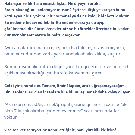
Hala eşcinsellik, hala ensest ilişki… Ne diyeyim artık…
Brain, okuduğunu anlamıyor musun? Eşcinsel ilişkiye karışan bunu
kötüleyen birisi yok; bu bir hormonal ya da psikolojik bir bozukluktur.
Bu nedenle tedavi edilebilir. Bu nedenle ceza ya da ayıp
görülmemelidir. Cinsel örnekleriniz ve bu örnekler üzerinde bu kadar
duruyor olmanız ayrıca bunalttı gerçekten…
Aynı ahlak kuralına göre, eşiniz olsa bile, eşiniz istemiyorsa,
onun vücudundan zorla yararlanmak ahlaksızlıktır, suçtur.
Bunun dışındaki bütün değer yargıları görecelidir ve bilimsel
açıklaması olmadığı için hurafe kapsamına girer.
Geldi yine hurafeler. Tamam, BrainSlapper, artık uğraşamayacağım.
Dini saplantıları olan insanlara bile bilimi aşılamak daha kolay oluyor.
"Aklı olan ensest/eşcinsel/grup ilişkisine girmez" sözü ile "aklı
olan 7 kuşak akraba içinden evlenmez" sözü arasında fark
yoktur.
Size son kez soruyorum: Kabul ettiğiniz, hani yüreklilikle itiraf