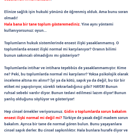
Elinize sağlık işin hukuki yönünü de öğrenmiş olduk. Ama bunu soran
olmadı!
Hala bana bir tane toplum gösteremediniz.
Yine aynı yöntemi
kullanıyorsunuz: oyun…
Toplumların hukuk sistemlerinde ensest ilişki yasaklanmamış. O
toplumlarda ensest ilişki normal mi karşılanıyor? Oranın bilimi
bunun sakıncalı olmadığını mı gösteriyor?
Toplumlarda intihar ve intihara teşebbüs de yasaklanmamıştır. Kime
ne? Peki, bu toplumlarda normal mi karşılanır? Yoksa psikolojik olarak
inceleme altına mı alınır? İyi ya da kötü, sapık ya da değil, bu tür bir
etiket mi yapıştırıyor, sürekli tekrarladığınız gibi? HAYIR! Bunun
ruhsal sebebi vardır diyor. Bunun tedavi edilmesi lazım diyor! Bunun
yanlış olduğunu söylüyor ve gösteriyor!
Hep cinsel örnekler veriyorsunuz.
Gidin o toplumlarda sorun bakalım
ensest ilişki normal mi değil mi?
Türkiye de yasak değil madem sorun
bakalım. Ayrıca bir tane de normal gören bulun. Bunu yaşayanlara
cinsel sapık derler. Bu cinsel sapkınlıktır. Hala bunlara hurafe diyor ve