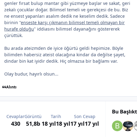
genler fırsat bulup mantar gibi yüzmeye başlar ve sakat, geri
zekalı çocuklar doğar. Bilimsel temeli ve gerekçesi de bu. Biz
ne ensest yapanları asalım dedik ne keselim dedik. Sadece
birinin "
enseste karşı çıkmanın bilimsel temeli olmayan bir
hurafe olduğu
" iddiasını bilimsel dayanağını göstererek
çürüttük.
Bu arada ateizmden de iyice öğürtü geldi hepimize. Böyle
bilimden habersiz ateist olacağına kindar da değilse şayet,
dindar bin kat iyidir dedik. Hiç olmazsa bir bağlamı var.
Olay budur, hayırlı olsun...
Alıntı
Bu Başlık
Cevaplar
Görüntü
Tarih
Son Cevap
430
51,8b
18 yıl
18 yıl
17 yıl
17 yıl