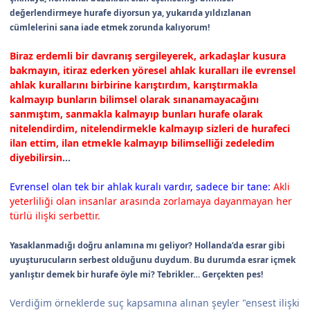
değerlendirmeye hurafe diyorsun ya, yukarıda yıldızlanan
cümlelerini sana iade etmek zorunda kalıyorum!
Biraz erdemli bir davranış sergileyerek, arkadaşlar kusura
bakmayın, itiraz ederken yöresel ahlak kuralları ile evrensel
ahlak kurallarını birbirine karıştırdım, karıştırmakla
kalmayıp bunların bilimsel olarak sınanamayacağını
sanmıştım, sanmakla kalmayıp bunları hurafe olarak
nitelendirdim, nitelendirmekle kalmayıp sizleri de hurafeci
ilan ettim, ilan etmekle kalmayıp bilimselliği zedeledim
diyebilirsin
…
Evrensel olan tek bir ahlak kuralı vardır, sadece bir tane:
Akli
yeterliliği olan insanlar arasında zorlamaya dayanmayan her
türlü ilişki serbettir.
Yasaklanmadığı doğru anlamına mı geliyor? Hollanda’da esrar gibi
uyuşturucuların serbest olduğunu duydum. Bu durumda esrar içmek
yanlıştır demek bir hurafe öyle mi? Tebrikler… Gerçekten pes!
Verdiğim örneklerde suç kapsamına alınan şeyler "ensest ilişki