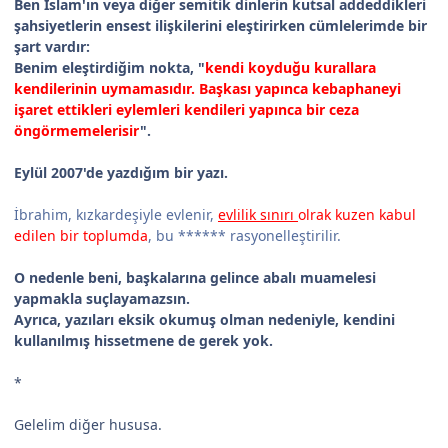
Ben İslam'ın veya diğer semitik dinlerin kutsal addeddikleri
şahsiyetlerin ensest ilişkilerini eleştirirken cümlelerimde bir
şart vardır:
Benim eleştirdiğim nokta, "
kendi koyduğu kurallara
kendilerinin uymamasıdır. Başkası yapınca kebaphaneyi
işaret ettikleri eylemleri kendileri yapınca bir ceza
öngörmemelerisir
".
Eylül 2007'de yazdığım bir yazı.
İbrahim, kızkardeşiyle evlenir,
evlilik sınırı
olrak kuzen kabul
edilen bir toplumda
, bu ****** rasyonelleştirilir.
O nedenle beni, başkalarına gelince abalı muamelesi
yapmakla suçlayamazsın.
Ayrıca, yazıları eksik okumuş olman nedeniyle, kendini
kullanılmış hissetmene de gerek yok.
*
Gelelim diğer hususa.