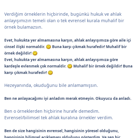
Verdiğim örneklerin hiçbirinde, bugünkü hukuk ve ahlak
anlayışımızın temeli olan o tek evrensel kurala muhalif bir
örnek bulamazsın.
Evet, hukukta yer almamasına karşın, ahlak anlayışımıza göre aile içi
cinsel ilişki normaldir.
Buna karşı çıkmak hurafedir! Muhalif bir
örnek değildir!
Evet, hukukta yer almamasına karşın, ahlak anlayışımıza göre
kardeşle evlenmek çok normaldir.
Muhalif bir örnek değildir! Buna
karşı çıkmak hurafedir!
Hezeyanında, okuduğunu bile anlamamışsın.
Ben ne anlayacağımı iyi anladım merak etmeyin. Okuyucu da anladı.
Ben o örneklerden hiçbirine hurafe demedim.
Evrensel/bilimsel tek ahlak kuralına örnekler verdim.
Ben de size hangisinin evrensel, hangisinin yöresel olduğunu,
hangisinin bilimsel açıklaması olduğunu gösterdim. Ve sen hiç