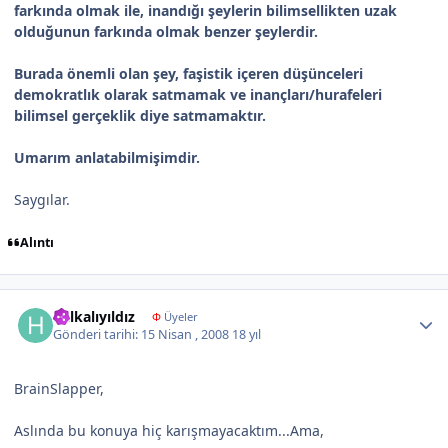
farkında olmak ile, inandığı şeylerin bilimsellikten uzak
olduğunun farkında olmak benzer şeylerdir.
Burada önemli olan şey, faşistik içeren düşünceleri
demokratlık olarak satmamak ve inançları/hurafeleri
bilimsel gerçeklik diye satmamaktır.
Umarım anlatabilmişimdir.
Saygılar.
Alıntı
Author stats
halkalıyıldız
Φ
Üyeler
Gönderi tarihi:
15 Nisan , 2008
18 yıl
BrainSlapper,
Aslında bu konuya hiç karışmayacaktım...Ama,