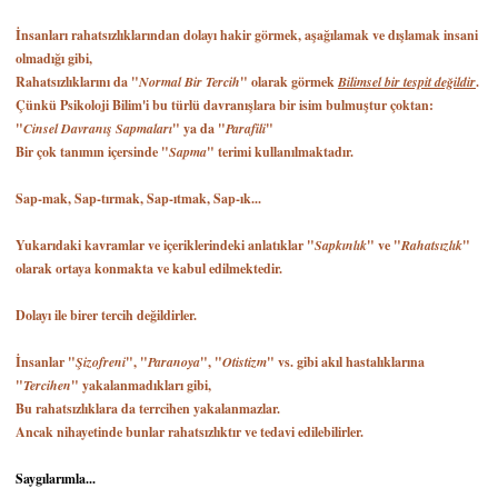
İnsanları rahatsızlıklarından dolayı hakir görmek, aşağılamak ve dışlamak insani
olmadığı gibi,
Rahatsızlıklarını da "
Normal Bir Tercih
" olarak görmek
Bilimsel bir tespit değildir
.
Çünkü Psikoloji Bilim'i bu türlü davranışlara bir isim bulmuştur çoktan:
"
Cinsel Davranış Sapmaları
" ya da "
Parafili
"
Bir çok tanımın içersinde "
Sapma
" terimi kullanılmaktadır.
Sap-mak, Sap-tırmak, Sap-ıtmak, Sap-ık...
Yukarıdaki kavramlar ve içeriklerindeki anlatıklar "
Sapkınlık
" ve "
Rahatsızlık
"
olarak ortaya konmakta ve kabul edilmektedir.
Dolayı ile birer tercih değildirler.
İnsanlar "
Şizofreni
", "
Paranoya
", "
Otistizm
" vs. gibi akıl hastalıklarına
"
Tercihen
" yakalanmadıkları gibi,
Bu rahatsızlıklara da terrcihen yakalanmazlar.
Ancak nihayetinde bunlar rahatsızlıktır ve tedavi edilebilirler.
Saygılarımla...