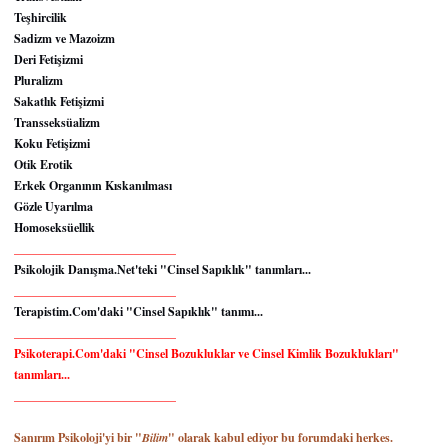
Teşhircilik
Sadizm ve Mazoizm
Deri Fetişizmi
Pluralizm
Sakatlık Fetişizmi
Transseksüalizm
Koku Fetişizmi
Otik Erotik
Erkek Organının Kıskanılması
Gözle Uyarılma
Homoseksüellik
___________________________
Psikolojik Danışma.Net'teki "Cinsel Sapıklık" tanımları...
___________________________
Terapistim.Com'daki "Cinsel Sapıklık" tanımı...
___________________________
Psikoterapi.Com'daki "Cinsel Bozukluklar ve Cinsel Kimlik Bozuklukları"
tanımları...
___________________________
Sanırım Psikoloji'yi bir "
Bilim
" olarak kabul ediyor bu forumdaki herkes.