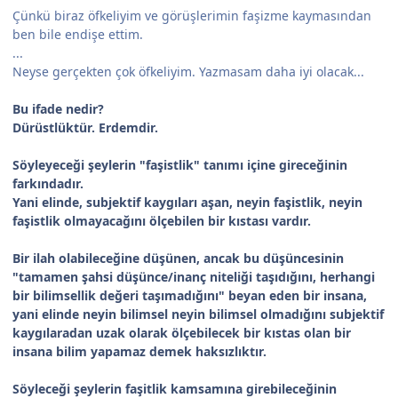
Çünkü biraz öfkeliyim ve görüşlerimin faşizme kaymasından
ben bile endişe ettim.
...
Neyse gerçekten çok öfkeliyim. Yazmasam daha iyi olacak...
Bu ifade nedir?
Dürüstlüktür. Erdemdir.
Söyleyeceği şeylerin "faşistlik" tanımı içine gireceğinin
farkındadır.
Yani elinde, subjektif kaygıları aşan, neyin faşistlik, neyin
faşistlik olmayacağını ölçebilen bir kıstası vardır.
Bir ilah olabileceğine düşünen, ancak bu düşüncesinin
"tamamen şahsi düşünce/inanç niteliği taşıdığını, herhangi
bir bilimsellik değeri taşımadığını" beyan eden bir insana,
yani elinde neyin bilimsel neyin bilimsel olmadığını subjektif
kaygılaradan uzak olarak ölçebilecek bir kıstas olan bir
insana bilim yapamaz demek haksızlıktır.
Söyleceği şeylerin faşitlik kamsamına girebileceğinin