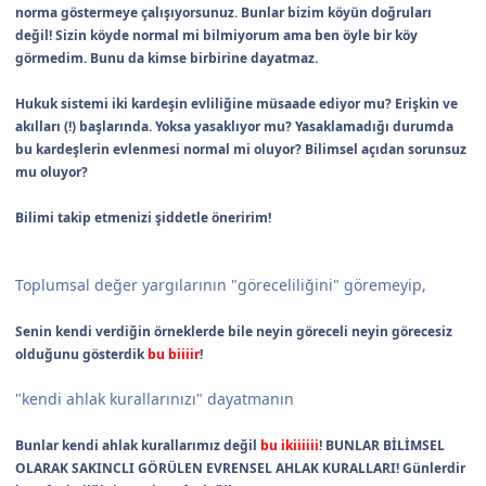
norma göstermeye çalışıyorsunuz. Bunlar bizim köyün doğruları
değil! Sizin köyde normal mi bilmiyorum ama ben öyle bir köy
görmedim. Bunu da kimse birbirine dayatmaz.
Hukuk sistemi iki kardeşin evliliğine müsaade ediyor mu? Erişkin ve
akılları (!) başlarında. Yoksa yasaklıyor mu? Yasaklamadığı durumda
bu kardeşlerin evlenmesi normal mi oluyor? Bilimsel açıdan sorunsuz
mu oluyor?
Bilimi takip etmenizi şiddetle öneririm!
Toplumsal değer yargılarının "göreceliliğini" göremeyip,
Senin kendi verdiğin örneklerde bile neyin göreceli neyin görecesiz
olduğunu gösterdik
bu biiiir
!
"kendi ahlak kurallarınızı" dayatmanın
Bunlar kendi ahlak kurallarımız değil
bu ikiiiiii
! BUNLAR BİLİMSEL
OLARAK SAKINCLI GÖRÜLEN EVRENSEL AHLAK KURALLARI! Günlerdir