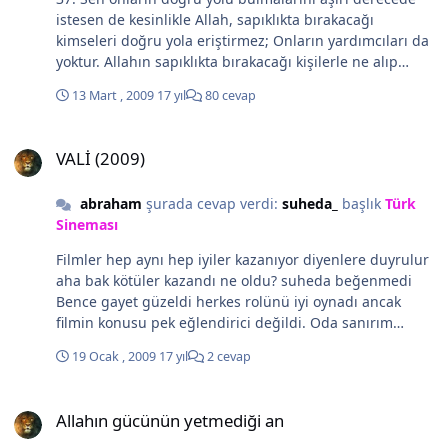
istesen de kesinlikle Allah, sapıklıkta bırakacağı
kimseleri doğru yola eriştirmez; Onların yardımcıları da
yoktur. Allahın sapıklıkta bırakacağı kişilerle ne alıp
veremediği var? Kalplerini mühürleyen allah mühürü
13 Mart , 2009
17 yıl
80 cevap
açmayanda allah ve cehennemde sonsuza kadar
yakacak olanda allah. Öyleyse allah suçludur kardeşim.
VALİ (2009)
Kendi yaptıklarını bir cana sonsuza kadar azap
VALİ (2009)
çektirerek ödetecekse allah suçludur. Hadi bir allah var
diyelim bu kabul edilirde böyle bir allah nasıl kabul
abraham
şurada cevap verdi:
suheda_
başlık
Türk
edilir. Allahı bu şekilde anlayıp kabullenmekte allah
Sineması
katında bir suç olmalıki ben ancak o allahı kabul
ederim... 1.Allah'ın emri geldi, sakın onun gelmesini
Filmler hep aynı hep iyiler kazanıyor diyenlere duyrulur
çabuklaştırmak istemeyin. O, kendisine ortak koştukları
aha bak kötüler kazandı ne oldu? suheda beğenmedi
şeylerden münezzeh, yüksek, çok yüksektir. Öylede
Bence gayet güzeldi herkes rolünü iyi oynadı ancak
olmalı zaten... 2. Kullarından dilediğine, kendi emrini
filmin konusu pek eğlendirici değildi. Oda sanırım
vahyile melekleri indiriyor ve: "Şu gerçeği bildirin ki,
yapımcıların filmin gerçeğe çok yakın olmasını
Benden başka ilah yoktur, o halde Benden korkun!"
19 Ocak , 2009
17 yıl
2 cevap
istemelerinden kaynaklanıyor. Ben şahsen beğendim
buyuruyor. Kullarından dilediğine diyor dimi
genede gündeme ait güzel dersler çıkarılabilecek bir
muhammedi tanımayan biri muhammede neden
Allahın gücünün yetmediği an
film.
inanmak zorundaymış bunuda bir indiriverseydi keşke.
Allahın gücünün yetmediği an
Malum ozamanlar ortalık peygamber doluydu din