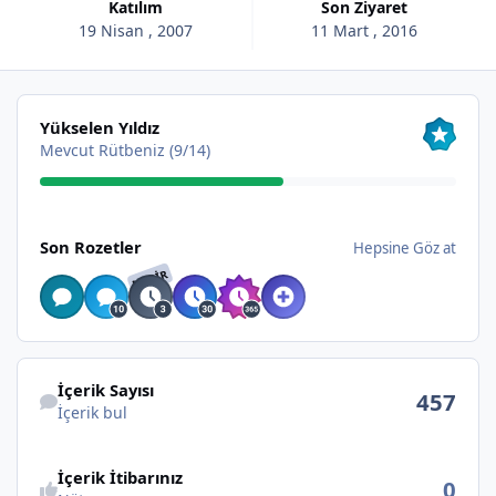
Katılım
Son Ziyaret
19 Nisan , 2007
11 Mart , 2016
Hepsine Göz at
Yükselen Yıldız
Mevcut Rütbeniz (9/14)
Hepsine Göz at
Son Rozetler
Hepsine Göz at
NADIR
İçerik bul
İçerik Sayısı
457
İçerik bul
İçerik İtibarınız
0