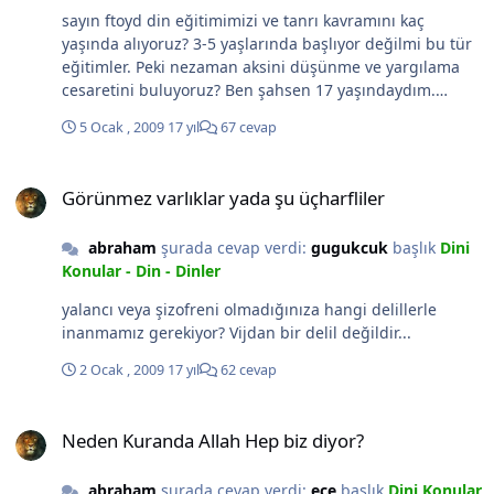
sayın ftoyd din eğitimimizi ve tanrı kavramını kaç
yaşında alıyoruz? 3-5 yaşlarında başlıyor değilmi bu tür
eğitimler. Peki nezaman aksini düşünme ve yargılama
cesaretini buluyoruz? Ben şahsen 17 yaşındaydım.
Şimdi soruyu birde böyle soralım 3-5 yaşındaki bir
5 Ocak , 2009
17 yıl
67 cevap
çocukmu körü körüne inanır yoksa 17 yaşındaki
çocukmu?
Görünmez varlıklar yada şu üçharfliler
Görünmez varlıklar yada şu üçharfliler
abraham
şurada cevap verdi:
gugukcuk
başlık
Dini
Konular - Din - Dinler
yalancı veya şizofreni olmadığınıza hangi delillerle
inanmamız gerekiyor? Vijdan bir delil değildir...
2 Ocak , 2009
17 yıl
62 cevap
Neden Kuranda Allah Hep biz diyor?
Neden Kuranda Allah Hep biz diyor?
abraham
şurada cevap verdi:
ece
başlık
Dini Konular