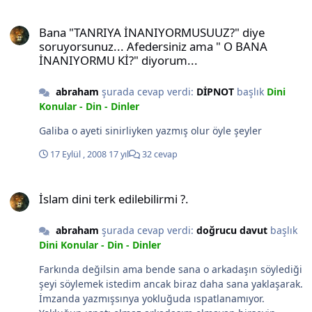
Bana "TANRIYA İNANIYORMUSUUZ?" diye soruyorsunuz... Afedersi
Bana "TANRIYA İNANIYORMUSUUZ?" diye
soruyorsunuz... Afedersiniz ama " O BANA
İNANIYORMU Kİ?" diyorum...
abraham
şurada cevap verdi:
DİPNOT
başlık
Dini
Konular - Din - Dinler
Galiba o ayeti sinirliyken yazmış olur öyle şeyler
17 Eylül , 2008
17 yıl
32 cevap
İslam dini terk edilebilirmi ?.
İslam dini terk edilebilirmi ?.
abraham
şurada cevap verdi:
doğrucu davut
başlık
Dini Konular - Din - Dinler
Farkında değilsin ama bende sana o arkadaşın söylediği
şeyi söylemek istedim ancak biraz daha sana yaklaşarak.
İmzanda yazmışsınya yokluğuda ıspatlanamıyor.