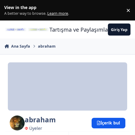
İçeriğe atla
View in the app
×
Di
A better way to browse.
Learn more
.
Tartışma ve Paylaşımların Merkez
Giriş Yap
Ana Sayfa
abraham
abraham
İçerik bul
Φ
Üyeler