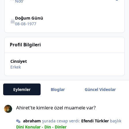
Nötr
Doğum Günü
08-08-1977
Profil Bilgileri
Cinsiyet
Erkek
Eylemler
Bloglar
Güncel Videolar
Ahiret'te kimlere özel muamele var?
Ahiret'te kimlere özel muamele var?
abraham
şurada cevap verdi:
Efendi Türkler
başlık
Dini Konular - Din - Dinler