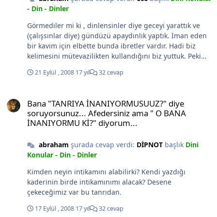
- Din - Dinler
Görmediler mi ki , dinlensinler diye geceyi yarattık ve
(çalışsınlar diye) gündüzü apaydınlık yaptık. İman eden
bir kavim için elbette bunda ibretler vardır. Hadi biz
kelimesini mütevazilikten kullandığını biz yuttuk. Peki
bu yarattık kelimesinide bi açıklayında yutalım. Biz
21 Eylül , 2008
17 yıl
32 cevap
yaptık biz ettik mütevaziliğin yanısıra benim aklıma
daha çok şey geliyor. Mesela tanrı yanında adam
Bana "TANRIYA İNANIYORMUSUUZ?" diye soruyorsunuz... Afedersi
çalıştırıyor Herşeyi bilen herşeye gücü yeten derken
Bana "TANRIYA İNANIYORMUSUUZ?" diye
bazı işleri yaparken zorlandığı oluyormu yorulma falan?
soruyorsunuz... Afedersiniz ama " O BANA
Böyle durumlarda eleman çalıştırırsın hani herbiryana
İNANIYORMU Kİ?" diyorum...
yetişemezsinde ne biliim işe tanrı szin tanrınız elbet bir
kılıfı vardır bununda.
abraham
şurada cevap verdi:
DİPNOT
başlık
Dini
Konular - Din - Dinler
Kimden neyin intikamını alabilirki? Kendi yazdığı
kaderinin birde intikamınımı alacak? Desene
çekeceğimiz var bu tanrıdan.
17 Eylül , 2008
17 yıl
32 cevap