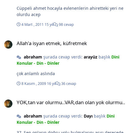
Cüppeli ahmet hocayla evlenenlerin ahiretteki yeri ne
olurdu acep
4 Mart , 2011
15 yıl
98 cevap
Allah'a isyan etmek, küfretmek
Allah'a isyan etmek, küfretmek
abraham
şurada cevap verdi:
arayüz
başlık
Dini
Konular - Din - Dinler
çok anlamlı aslında
8 Kasım , 2009
16 yıl
36 cevap
YOK,tan var olurmu..VAR,dan olan yok olurmu..
YOK,tan var olurmu..VAR,dan olan yok olurmu..
abraham
şurada cevap verdi:
Dayı
başlık
Dini
Konular - Din - Dinler
37. Sen onların doğru yolu bulmalarını aşırı derecede