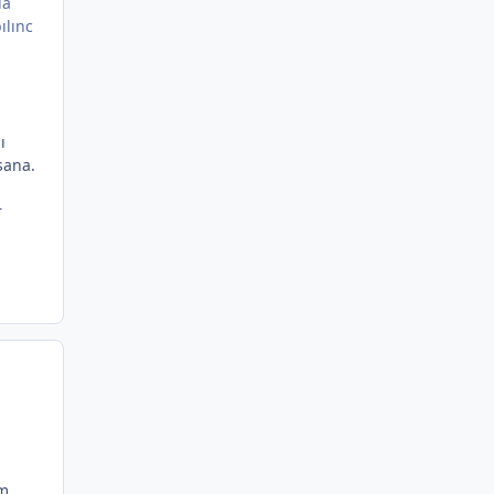
da
ılınc
ı
sana.
r
ım