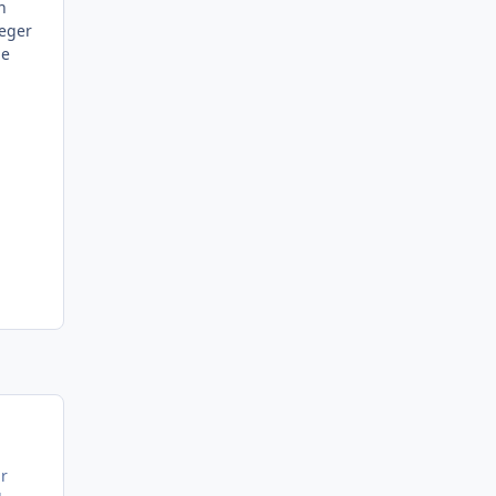
n
 eger
de
ır