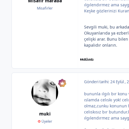
Misafir maraba
ılgılendırmez ama say
Misafirler
Keşke gözlerinizi Kuran
Sevgili muki, bu arkada
Okuyanlarıda ya ezberl
çelişki arar. Bunu bilen
kapalıdır onların.
Alıntı
Gönderi tarihi:
24 Eylül ,
bununla ılgılı bır kon
ıslamda celıskı yok! ce
olmaz,cunku konunun h
celıskısız bır butundu
muki
ılgılendırmez ama say
Φ
Üyeler