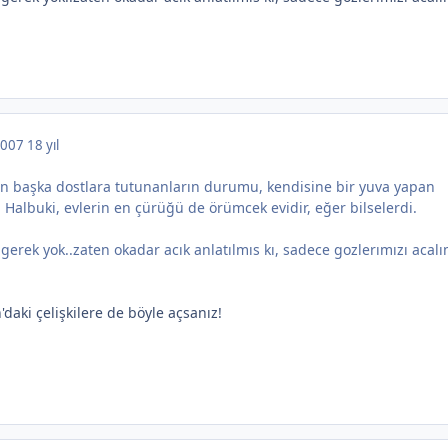
 2007
18 yıl
'tan başka dostlara tutunanların durumu, kendisine bir yuva yapan
 Halbuki, evlerin en çürüğü de örümcek evidir, eğer bilselerdi.
erek yok..zaten okadar acık anlatılmıs kı, sadece gozlerımızı acal
'daki çelişkilere de böyle açsanız!