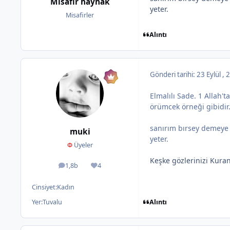
Misafir hayhak
yeter.
Misafirler
Alıntı
Gönderi tarihi:
23 Eylül ,
Elmalılı Sade. 1 Allah
örümcek örneği gibidir.
sanırım bırsey demeye g
muki
yeter.
Φ
Üyeler
Keşke gözlerinizi Kuran
1,8b
4
ileti
İtibar
Cinsiyet:
Kadın
Alıntı
Yer:
Tuvalu