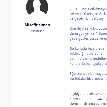
cimen, söyleyebileceğim
ne bir makale, ne bir ki
ve geçerli bir varysayı
Misafir cimen
Kim diyorsa ki bu budur,
Misafirler
daha çok yer var" Bunu
çaba gösteriyoruz ve ep
Bu konuda bize bizden 
bildirdiği iddia edilen
yanıltıp yanlış hedefler
konularla bizi oyalıyorl
Eğer sonsuz bir hayat 
bu fedakarlıklarından do
soyleye bılecek tek bı
kı.evrım teorısını yaz
demıslerdı ama evrım t