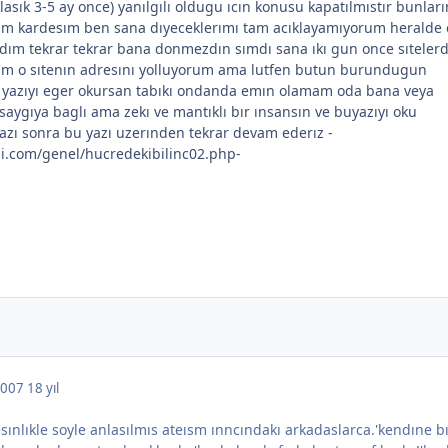
lasık 3-5 ay once) yanılgılı oldugu ıcın konusu kapatılmıstır bunları
ım kardesım ben sana dıyeceklerımı tam acıklayamıyorum heralde
ydım tekrar tekrar bana donmezdın sımdı sana ıkı gun once sıteler
um o sıtenın adresını yolluyorum ama lutfen butun burundugun
ku yazıyı eger okursan tabıkı ondanda emın olamam oda bana veya
saygıya baglı ama zekı ve mantıklı bır ınsansın ve buyazıyı oku
azı sonra bu yazı uzerınden tekrar devam ederız -
i.com/genel/hucredekibilinc02.php-
 2007
18 yıl
kesınlıkle soyle anlasılmıs ateısm ınncındakı arkadaslarca.'kendıne b