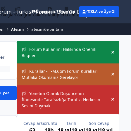
Forum - Turkish Forum / Board / Blog
Üyemisiniz ? Giriş Yap
TIKLA ve Üye Ol
r
Bloglar
Fotoğraf Galerisi
Kulüpler
Etkinlikler
Eylemler
esi
Ateizm
ateizm'de bir tanrı
Duyurular
Forum Kullanımı Hakkında Önemli
Hide an
Bilgiler
ler
Kurallar - T-M.Com Forum Kuralları
Hide an
Mutlaka Okumanız Gerekiyor
p yaz
Yönetim Olarak Düşüncenin
İfadesinde Tarafsızlığa Tarafız. Herkesin
Hide an
Sesini Duymak
Cevaplar
Görüntü
Tarih
Son Cevap
63
18b
18 yıl
18 yıl
18 yıl
18 yıl