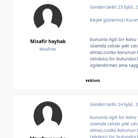
Gönderi tarihi:
23 Eylül ,
Keşke gözlerinizi Kuran
bununla ılgılı bır kon
Misafir hayhak
ıslamda celıskı yok! ce
Misafirler
olmaz,cunku konunun h
celıskısız bır butundu
ılgılendırmez ama say
Alıntı
Gönderi tarihi:
24 Eylül ,
bununla ılgılı bır kon
ıslamda celıskı yok! ce
olmaz,cunku konunun h
celıskısız bır butundu