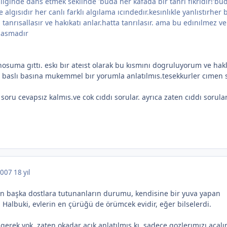
ıgınde dans etmek seklınde 'buda her kafada bır tanrı fıkrıdır!'bu
gısıdır her canlı farklı algılama ıcındedır.kesınlıkle yanlıstırher b
 tanrısallasır ve hakıkatı anlar.hatta tanrılasır. ama bu edınılmez ve
llasmadır
suma gıttı. eskı bır ateıst olarak bu kısmını dogruluyorum ve hakl
baslı basına mukemmel bır yorumla anlatılmıs.tesekkurler cımen 
oru cevapsız kalmıs.ve cok cıddı sorular. ayrıca zaten cıddı sorula
 2007
18 yıl
'tan başka dostlara tutunanların durumu, kendisine bir yuva yapan
 Halbuki, evlerin en çürüğü de örümcek evidir, eğer bilselerdi.
erek yok..zaten okadar acık anlatılmıs kı, sadece gozlerımızı acal