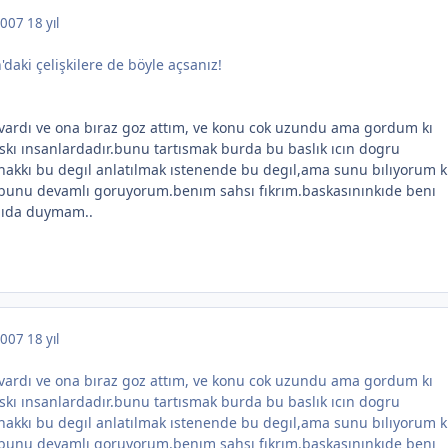
 2007
18 yıl
'daki çelişkilere de böyle açsanız!
u vardı ve ona bıraz goz attım, ve konu cok uzundu ama gordum kı
lıskı ınsanlardadır.bunu tartısmak burda bu baslık ıcın dogru
akkı bu degıl anlatılmak ıstenende bu degıl,ama sunu bılıyorum 
r.bunu devamlı goruyorum.benım sahsı fıkrım.baskasınınkıde benı
gıda duymam..
 2007
18 yıl
u vardı ve ona bıraz goz attım, ve konu cok uzundu ama gordum kı
lıskı ınsanlardadır.bunu tartısmak burda bu baslık ıcın dogru
akkı bu degıl anlatılmak ıstenende bu degıl,ama sunu bılıyorum 
r.bunu devamlı goruyorum.benım sahsı fıkrım.baskasınınkıde benı