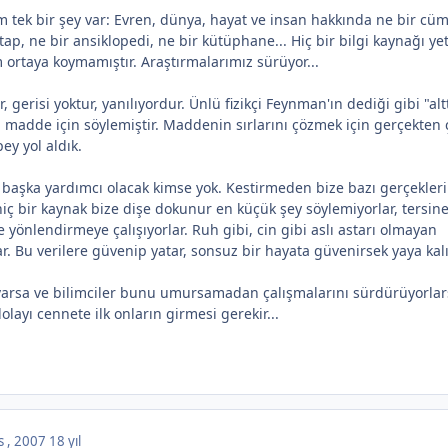
 tek bir şey var: Evren, dünya, hayat ve insan hakkında ne bir cüm
tap, ne bir ansiklopedi, ne bir kütüphane... Hiç bir bilgi kaynağı yet
m ortaya koymamıştır. Araştırmalarımız sürüyor...
 gerisi yoktur, yanılıyordur. Ünlü fizikçi Feynman'ın dediği gibi "alt
 madde için söylemiştir. Maddenin sırlarını çözmek için gerçekten 
ey yol aldık.
başka yardımcı olacak kimse yok. Kestirmeden bize bazı gerçekleri
 hiç bir kaynak bize dişe dokunur en küçük şey söylemiyorlar, tersine
e yönlendirmeye çalışıyorlar. Ruh gibi, cin gibi aslı astarı olmayan
ar. Bu verilere güvenip yatar, sonsuz bir hayata güvenirsek yaya kalı
varsa ve bilimciler bunu umursamadan çalışmalarını sürdürüyorlar
layı cennete ilk onların girmesi gerekir...
s , 2007
18 yıl