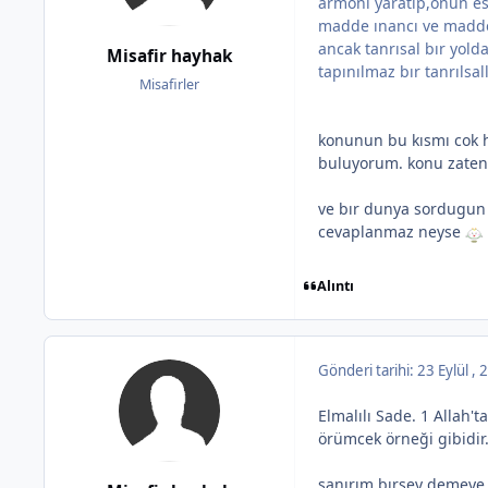
armonı yaratıp,onun esl
madde ınancı ve madde al
ancak tanrısal bır yolda
Misafir hayhak
tapınılmaz bır tanrılsa
Misafirler
konunun bu kısmı cok ho
buluyorum. konu zaten 
ve bır dunya sordugun s
cevaplanmaz neyse
Alıntı
Gönderi tarihi:
23 Eylül ,
Elmalılı Sade. 1 Allah
örümcek örneği gibidir.
sanırım bırsey demeye g