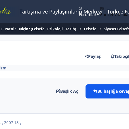
Tartışma ve Paylaşımların Merkezi - Türkçe 
Forumlar
Güncel Videola
 - Nasıl? - Niçin? (Felsefe - Psikoloji - Tarih)
Felsefe
Siyaset Felsef
Paylaş
Takipçi
izm
Başlık Aç
Bu başlığa ceva
s , 2007
18 yıl