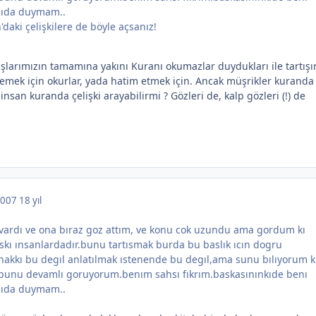
gıda duymam..
'daki çelişkilere de böyle açsanız!
şlarımızın tamamına yakını Kuranı okumazlar duydukları ile tartışır
emek için okurlar, yada hatim etmek için. Ancak müşrikler kuranda
 insan kuranda çelişki arayabilirmi ? Gözleri de, kalp gözleri (!) de
 2007
18 yıl
u vardı ve ona bıraz goz attım, ve konu cok uzundu ama gordum kı
lıskı ınsanlardadır.bunu tartısmak burda bu baslık ıcın dogru
akkı bu degıl anlatılmak ıstenende bu degıl,ama sunu bılıyorum 
r.bunu devamlı goruyorum.benım sahsı fıkrım.baskasınınkıde benı
gıda duymam..