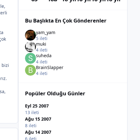
le,
erli
Bu Başlıkta En Çok Gönderenler
yam_yam
ta
5 ileti
çok
muki
4 ileti
suheda
4 ileti
 bizi
BrainSlapper
4 ileti
rız.
sa,
Popüler Olduğu Günler
Eyl 25 2007
13 ileti
Ağu 15 2007
8 ileti
Ağu 14 2007
6 ileti