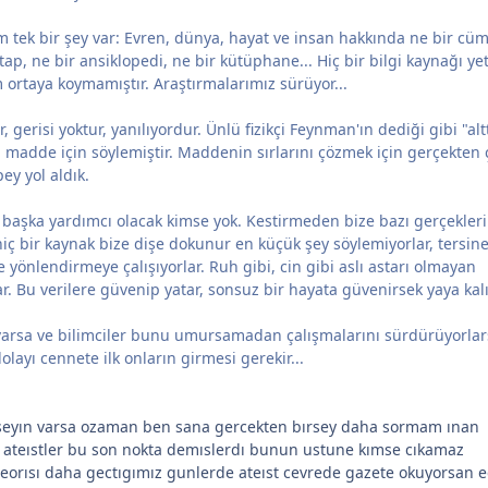
 tek bir şey var: Evren, dünya, hayat ve insan hakkında ne bir cüm
tap, ne bir ansiklopedi, ne bir kütüphane... Hiç bir bilgi kaynağı yet
m ortaya koymamıştır. Araştırmalarımız sürüyor...
 gerisi yoktur, yanılıyordur. Ünlü fizikçi Feynman'ın dediği gibi "alt
 madde için söylemiştir. Maddenin sırlarını çözmek için gerçekten 
ey yol aldık.
başka yardımcı olacak kimse yok. Kestirmeden bize bazı gerçekleri
 hiç bir kaynak bize dişe dokunur en küçük şey söylemiyorlar, tersine
e yönlendirmeye çalışıyorlar. Ruh gibi, cin gibi aslı astarı olmayan
ar. Bu verilere güvenip yatar, sonsuz bir hayata güvenirsek yaya kalı
varsa ve bilimciler bunu umursamadan çalışmalarını sürdürüyorlar
layı cennete ilk onların girmesi gerekir...
r seyın varsa ozaman ben sana gercekten bırsey daha sormam ınan
an ateıstler bu son nokta demıslerdı bunun ustune kımse cıkamaz
eorısı daha gectıgımız gunlerde ateıst cevrede gazete okuyorsan 