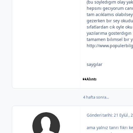
(bu soyledıgım olay yak
hepsını gecıyorum can
tam acıklamıs olabılse
gezerken bır sey okud
sıfatlardan cık oyle o
yazılarıma gosterdıgın 
tamamen bılımsel bır y
http://www.populerbilg
saygılar
Alıntı
4 hafta sonra...
Gönderi tarihi:
21 Eylül ,
ama yalnız tanrı fıkrı 