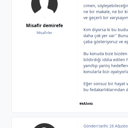
cimen, söyleyebileceğim
ne bir makale, ne bir ki
ve geçerli bir varysayı
Misafir demirefe
Kim diyorsa ki bu budur,
Misafirler
daha çok yer var" Bunu
çaba gösteriyoruz ve ep
Bu konuda bize bizden 
bildirdiği iddia edilen
yanıltıp yanlış hedefler
konularla bizi oyalıyorl
Eğer sonsuz bir hayat 
bu fedakarlıklarından do
Alıntı
Gönderi tarihi:
26 Ağusto