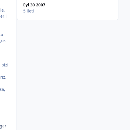
Eyl 30 2007
le,
5 ileti
erli
ta
çok
 bizi
rız.
sa,
eger