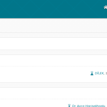
DİLEK
, 
Dr. Ayça Hacisalihoglu
,