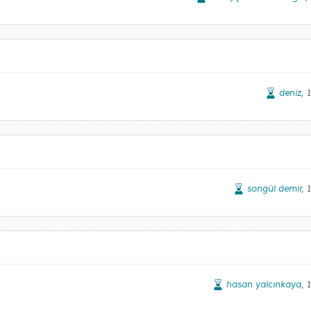
deniz
, 
songül demir
,
hasan yalcınkaya
, 