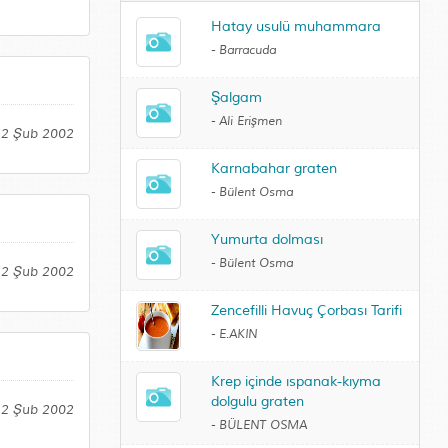
Hatay usulü muhammara
-
Barracuda
Şalgam
-
Ali Erişmen
12 Şub 2002
Karnabahar graten
-
Bülent Osma
Yumurta dolması
-
Bülent Osma
 12 Şub 2002
Zencefilli Havuç Çorbası Tarifi
-
E.AKIN
Krep içinde ıspanak-kıyma
dolgulu graten
12 Şub 2002
-
BÜLENT OSMA