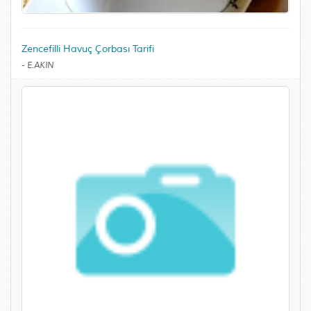
Zencefilli Havuç Çorbası Tarifi
-
E.AKIN