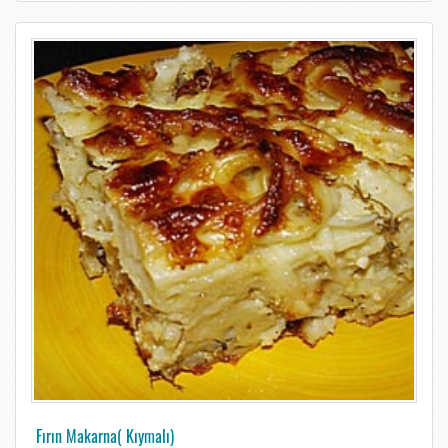
Fırın Makarna( Kıymalı)