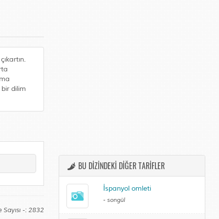
çıkartın.
rta
ıkma
bir dilim
BU DİZİNDEKİ DİĞER TARİFLER
İspanyol omleti
-
songül
 Sayısı -: 2832