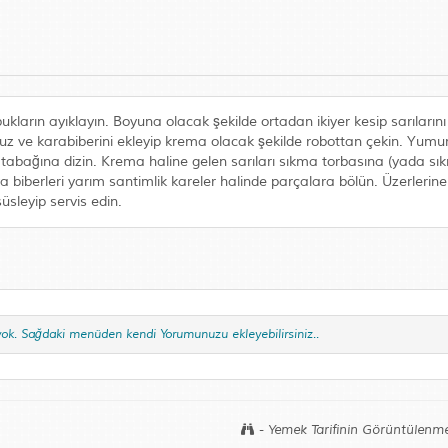
ların ayıklayın. Boyuna olacak şekilde ortadan ikiyer kesip sarılarını 
uz ve karabiberini ekleyip krema olacak şekilde robottan çekin. Yumu
is tabağına dizin. Krema haline gelen sarıları sıkma torbasına (yada s
ya biberleri yarım santimlik kareler halinde parçalara bölün. Üzerlerine 
üsleyip servis edin.
yok. Sağdaki menüden kendi Yorumunuzu ekleyebilirsiniz..
- Yemek Tarifinin Görüntülenme