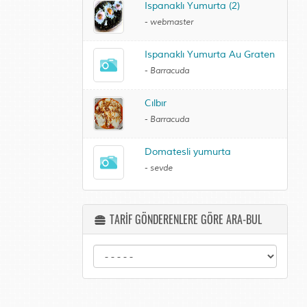
Ispanaklı Yumurta (2)
-
webmaster
Ispanaklı Yumurta Au Graten
-
Barracuda
Cılbır
-
Barracuda
Domatesli yumurta
-
sevde
TARİF GÖNDERENLERE GÖRE ARA-BUL