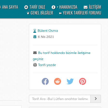
ANA SAYFA
TARİF EKLE
• HAKKIMIZDA
İLETİŞİM
❦ GENEL BİLGİLER
➽ YEMEK TARİFLERİ FORUMU
Bülent Osma
6 Nis 2021
Bu tarif hakkında bizimle iletişime
geçiniz
Tarifi yazdır