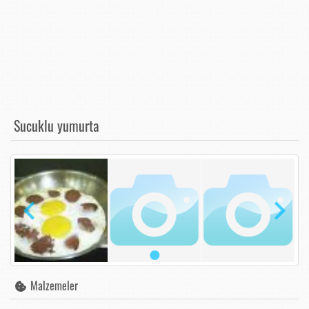
Sucuklu yumurta
Malzemeler