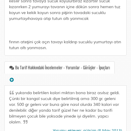
kesilir sonra tavaya sucuk koyulurbiraz kızartılır sucuk
kızarırken 2 yumurayı tavanın içine dökün sonra hemen tuz
koyun ve kekik koyun sonra pişirin tavadaki sucuklu
yumurtayıhavaya atıp tutun altı yanmıcak
fırının ateşini çok açın tavayı kaldırıp sucuklu yumurtayı atın
tutun altı yanmasın.
Bu Tarif Hakkındaki İncelemeler - Yorumlar - Görüşler - İpuçları
yukarıda belirtilen kalori miktarı bana biraz asılsız geldi.
Çünki bir kangal sucuk diye belirtilmiş ama 300 gr. geleni
var. 500 gr geleni var buna göre nasıl olurda 340 kalori var
denilebilir. diğer yanda tarif güzel her ne kadar bu tarifi
bilmeyen çocuk bile yoksade yinede iyi diyelim. yapıcı
olalım.
Yorumu ekleyen: gülsüm (8 May 2013)