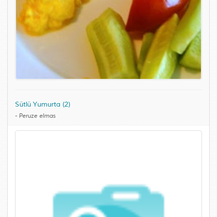
Sütlü Yumurta (2)
-
Peruze elmas