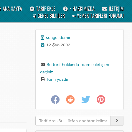
ANA SAYFA
TARİF EKLE
• HAKKIMIZDA
İLETİŞİM
❦ GENEL BİLGİLER
➽ YEMEK TARİFLERİ FORUMU
songül demir
12 Şub 2002
Bu tarif hakkında bizimle iletişime
geçiniz
Tarifi yazdır