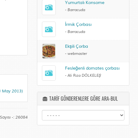
Yumurtalı Konsome
-
Barracuda
İrmik Çorbası
-
Barracuda
Ekşili Çorba
-
webmaster
Fesleğenli domates çorbası
-
Ali Rıza DÖLKELEŞ
(8 May 2013)
TARİF GÖNDERENLERE GÖRE ARA-BUL
Sayısı -: 26084