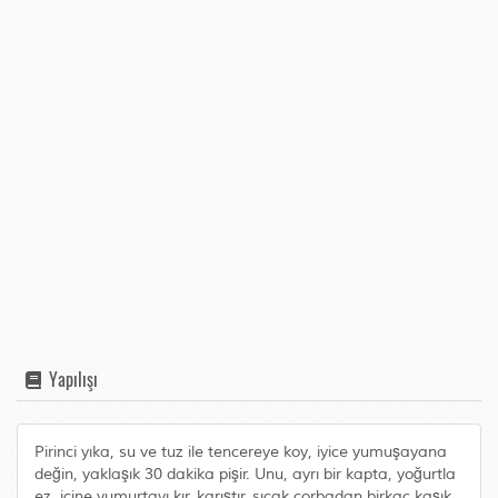
Yapılışı
Pirinci yıka, su ve tuz ile tencereye koy, iyice yumuşayana
değin, yaklaşık 30 dakika pişir. Unu, ayrı bir kapta, yoğurtla
ez, içine yumurtayı kır, karıştır, sıcak çorbadan birkaç kaşık