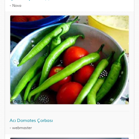
-
Nova
Acı Domates Çorbası
-
webmaster