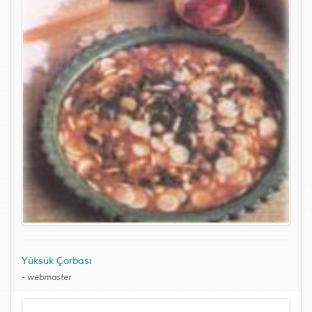
Yüksük Çorbası
-
webmaster