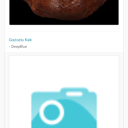
Gazozlu Kek
-
DeepBlue