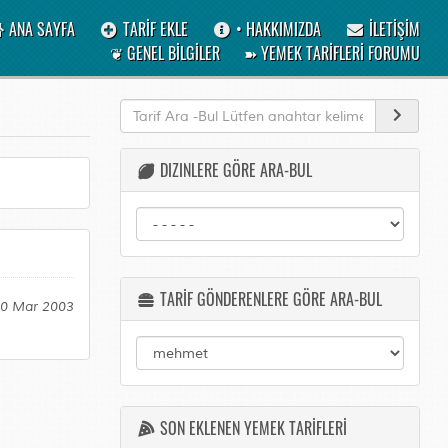
ANA SAYFA
TARİF EKLE
• HAKKIMIZDA
İLETİŞİM
❦ GENEL BİLGİLER
➽ YEMEK TARİFLERİ FORUMU
DIZINLERE GÖRE ARA-BUL
TARİF GÖNDERENLERE GÖRE ARA-BUL
20 Mar 2003
SON EKLENEN YEMEK TARİFLERİ