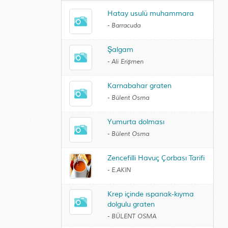
Hatay usulü muhammara
-
Barracuda
Şalgam
-
Ali Erişmen
Karnabahar graten
-
Bülent Osma
Yumurta dolması
-
Bülent Osma
Zencefilli Havuç Çorbası Tarifi
-
E.AKIN
Krep içinde ıspanak-kıyma
dolgulu graten
-
BÜLENT OSMA