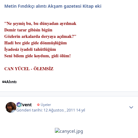
Metin Fındıkçı alıntı Akşam gazetesi Kitap eki
"Ne şeymiş bu, bu dünyadan ayrılmak
Demir tarar gibisin bigün
Gözlerin arkalarda deryaya açılmak?"
Hadi bre gide gide dönmüşlüğüm
İyadesiz iyadeli tahütlüğüm
Seni bilem gide koydum, gidi ölüm!
CAN YÜCEL - ÖLEMSİZ
Alıntı
Author stats
tülvent
Φ
Üyeler
Gönderi tarihi:
12 Ağustos , 2011
14 yıl