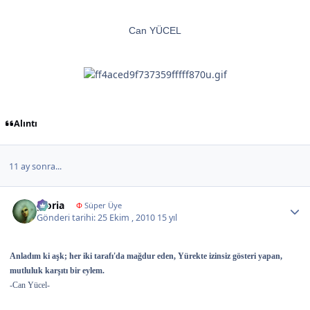
Can YÜCEL
Alıntı
11 ay sonra...
Author stats
gloria
Φ
Süper Üye
Gönderi tarihi:
25 Ekim , 2010
15 yıl
Anladım ki aşk; her iki tarafı'da mağdur eden, Yürekte izinsiz gösteri yapan,
mutluluk karşıtı bir eylem.
-Can Yücel-