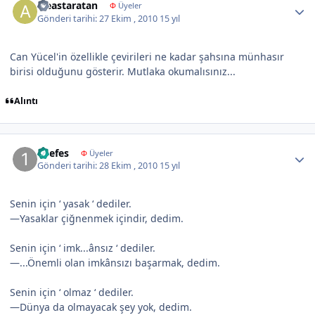
aleastaratan
Φ
Üyeler
Gönderi tarihi:
27 Ekim , 2010
15 yıl
Can Yücel'in özellikle çevirileri ne kadar şahsına münhasır
birisi olduğunu gösterir. Mutlaka okumalısınız...
Alıntı
Author stats
1nefes
Φ
Üyeler
Gönderi tarihi:
28 Ekim , 2010
15 yıl
Senin için ‘ yasak ‘ dediler.
—Yasaklar çiğnenmek içindir, dedim.
Senin için ‘ imk...ânsız ‘ dediler.
—...Önemli olan imkânsızı başarmak, dedim.
Senin için ‘ olmaz ‘ dediler.
—Dünya da olmayacak şey yok, dedim.