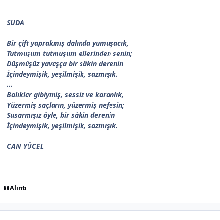
SUDA
Bir çift yaprakmış dalında yumuşacık,
Tutmuşum tutmuşum ellerinden senin;
Düşmüşüz yavaşça bir sâkin derenin
İçindeymişik, yeşilmişik, sazmışık.
...
Balıklar gibiymiş, sessiz ve karanlık,
Yüzermiş saçların, yüzermiş nefesin;
Susarmışız öyle, bir sâkin derenin
İçindeymişik, yeşilmişik, sazmışık.
CAN YÜCEL
Alıntı
Author stats