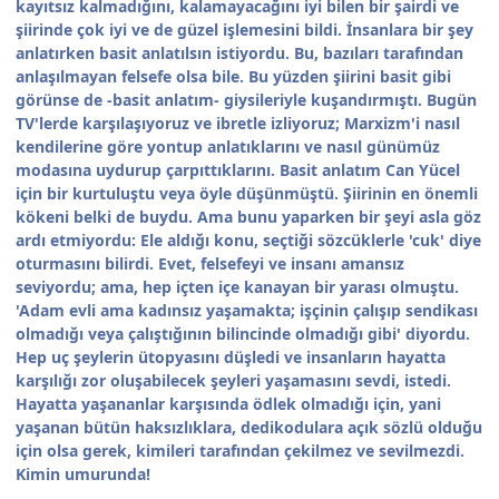
kayıtsız kalmadığını, kalamayacağını iyi bilen bir şairdi ve
şiirinde çok iyi ve de güzel işlemesini bildi. İnsanlara bir şey
anlatırken basit anlatılsın istiyordu. Bu, bazıları tarafından
anlaşılmayan felsefe olsa bile. Bu yüzden şiirini basit gibi
görünse de -basit anlatım- giysileriyle kuşandırmıştı. Bugün
TV'lerde karşılaşıyoruz ve ibretle izliyoruz; Marxizm'i nasıl
kendilerine göre yontup anlatıklarını ve nasıl günümüz
modasına uydurup çarpıttıklarını. Basit anlatım Can Yücel
için bir kurtuluştu veya öyle düşünmüştü. Şiirinin en önemli
kökeni belki de buydu. Ama bunu yaparken bir şeyi asla göz
ardı etmiyordu: Ele aldığı konu, seçtiği sözcüklerle 'cuk' diye
oturmasını bilirdi. Evet, felsefeyi ve insanı amansız
seviyordu; ama, hep içten içe kanayan bir yarası olmuştu.
'Adam evli ama kadınsız yaşamakta; işçinin çalışıp sendikası
olmadığı veya çalıştığının bilincinde olmadığı gibi' diyordu.
Hep uç şeylerin ütopyasını düşledi ve insanların hayatta
karşılığı zor oluşabilecek şeyleri yaşamasını sevdi, istedi.
Hayatta yaşananlar karşısında ödlek olmadığı için, yani
yaşanan bütün haksızlıklara, dedikodulara açık sözlü olduğu
için olsa gerek, kimileri tarafından çekilmez ve sevilmezdi.
Kimin umurunda!