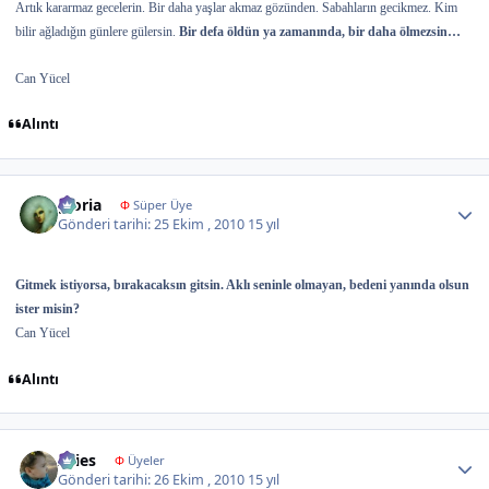
Artık kararmaz gecelerin. Bir daha yaşlar akmaz gözünden. Sabahların gecikmez. Kim
bilir ağladığın günlere gülersin.
Bir defa öldün ya zamanında, bir daha ölmezsin…
Can Yücel
Alıntı
Author stats
gloria
Φ
Süper Üye
Gönderi tarihi:
25 Ekim , 2010
15 yıl
Gitmek istiyorsa, bırakacaksın gitsin. Aklı seninle olmayan, bedeni yanında olsun
ister misin?
Can Yücel
Alıntı
Author stats
Aries
Φ
Üyeler
Gönderi tarihi:
26 Ekim , 2010
15 yıl