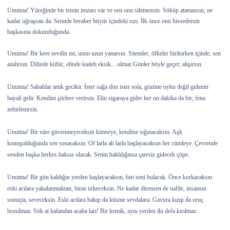
Unutma! Yüreğinde bir ismin imzası var ve sen onu silemezsin. Söküp atamazsın, ne
kadar uğraşsan da. Seninle beraber büyür içindeki sızı. İlk önce onu hissedersin
başkasına dokunduğunda.
Unutma! Bir kere sevdin mi, uzun uzun yanarsın. Sitemler, öfkeler birikirken içinde, sen
azalırsın. Dilinde küfür, elinde kadeh eksik...
olmaz Günler böyle geçer; alışırsın.
Unutma! Sabahlar artık gecikir. İster sağa dön ister sola, gözüne uyku değil gidenin
hayali gelir. Kendini şiirlere verirsin. Elin sigaraya gider her on dakika da bir; fena
zehirlenirsin.
Unutma! Bir süre güvenmeyeceksin kimseye, kendine sığınacaksın. Aşk
konuşulduğunda sen susacaksın. Of larla ah larla başlayacaksın her cümleye. Çevrende
senden başka herkes haksız olacak. Senin haklılığınsa çaresiz gidecek çöpe.
Unutma! Bir gün kaldığın yerden başlayacaksın, biri seni bulacak. Önce korkacaksın
eski acılara yakalanmaktan, biraz ürkeceksin. Ne kadar dirensen de nafile, insansın
sonuçta, seveceksin. Eski acılara bakıp da küsme sevdalara. Gavura kızıp da oruç
bozulmaz. Sök at kafandan acaba ları! Bir kemik, aynı yerden iki defa kırılmaz.