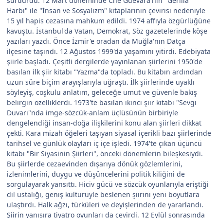
sürdürdü. 12 Mart döneminde Che Guevara'nın "Gerilla
Harbi" ile "İnsan ve Sosyalizm" kitaplarının çevirisi nedeniyle
15 yıl hapis cezasına mahkum edildi. 1974 affıyla özgürlüğüne
kavuştu. İstanbul'da Vatan, Demokrat, Söz gazetelerinde köşe
yazıları yazdı. Önce İzmir'e oradan da Muğla'nın Datça
ilçesine taşındı. 12 Ağustos 1999'da yaşamını yitirdi. Edebiyata
şiirle başladı. Çeşitli dergilerde yayınlanan şiirlerini 1950'de
basılan ilk şiir kitabı "Yazma"da topladı. Bu kitabın ardından
uzun süre biçim arayışlarıyla uğraştı. İlk şiirlerinde uyaklı
söyleyiş, coşkulu anlatım, geleceğe umut ve güvenle bakış
belirgin özelliklerdi. 1973'te basılan ikinci şiir kitabı "Sevgi
Duvarı"nda imge-sözcük-anlam üçlüsünün birbiriyle
dengelendiği insan-doğa ilişkilerini konu alan şiirleri dikkat
çekti. Kara mizah öğeleri taşıyan siyasal içerikli bazı şiirlerinde
tarihsel ve günlük olayları iç içe işledi. 1974'te çıkan üçüncü
kitabı "Bir Siyasinin Şiirleri", önceki dönemlerin bileşkesiydi.
Bu şiirlerde cezaevinden dışarıya dönük gözlemlerini,
izlenimlerini, duygu ve düşüncelerini politik kiliğini de
sorgulayarak yansıttı. Hiciv gücü ve sözcük oyunlarıyla eriştiği
dil ustalığı, geniş kültürüyle beslenen şiirini yeni boyutlara
ulaştırdı. Halk ağzı, türküleri ve deyişlerinden de yararlandı.
Şiirin yanısıra tiyatro oyunları da çevirdi. 12 Eylül sonrasında