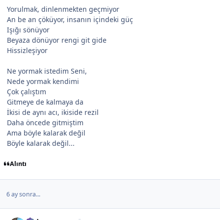
Yorulmak, dinlenmekten geçmiyor
An be an çöküyor, insanın içindeki güç
Işığı sönüyor
Beyaza dönüyor rengi git gide
Hissizleşiyor
Ne yormak istedim Seni,
Nede yormak kendimi
Çok çalıştım
Gitmeye de kalmaya da
İkisi de aynı acı, ikiside rezil
Daha öncede gitmiştim
Ama böyle kalarak değil
Böyle kalarak değil...
Alıntı
6 ay sonra...
Author stats