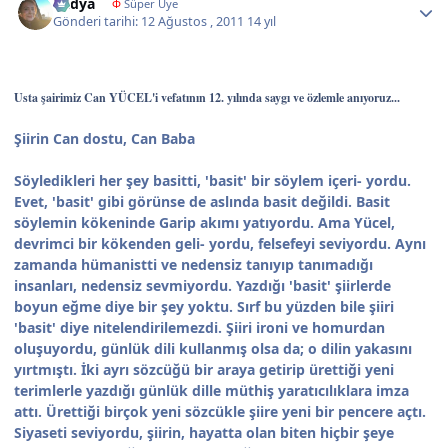
Radya
Φ
Süper Üye
Gönderi tarihi:
12 Ağustos , 2011
14 yıl
Usta şairimiz Can YÜCEL'i vefatının 12. yılında saygı ve özlemle anıyoruz...
Şiirin Can dostu, Can Baba
Söyledikleri her şey basitti, 'basit' bir söylem içeri- yordu.
Evet, 'basit' gibi görünse de aslında basit değildi. Basit
söylemin kökeninde Garip akımı yatıyordu. Ama Yücel,
devrimci bir kökenden geli- yordu, felsefeyi seviyordu. Aynı
zamanda hümanistti ve nedensiz tanıyıp tanımadığı
insanları, nedensiz sevmiyordu. Yazdığı 'basit' şiirlerde
boyun eğme diye bir şey yoktu. Sırf bu yüzden bile şiiri
'basit' diye nitelendirilemezdi. Şiiri ironi ve homurdan
oluşuyordu, günlük dili kullanmış olsa da; o dilin yakasını
yırtmıştı. İki ayrı sözcüğü bir araya getirip ürettiği yeni
terimlerle yazdığı günlük dille müthiş yaratıcılıklara imza
attı. Ürettiği birçok yeni sözcükle şiire yeni bir pencere açtı.
Siyaseti seviyordu, şiirin, hayatta olan biten hiçbir şeye