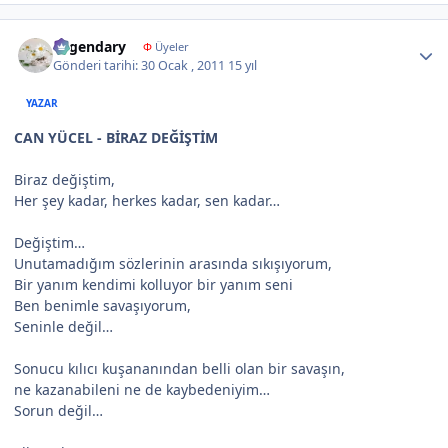
Author stats
Legendary
Φ
Üyeler
Gönderi tarihi:
30 Ocak , 2011
15 yıl
YAZAR
CAN YÜCEL - BİRAZ DEĞİŞTİM
Biraz değiştim,
Her şey kadar, herkes kadar, sen kadar…
Değiştim…
Unutamadığım sözlerinin arasında sıkışıyorum,
Bir yanım kendimi kolluyor bir yanım seni
Ben benimle savaşıyorum,
Seninle değil…
Sonucu kılıcı kuşananından belli olan bir savaşın,
ne kazanabileni ne de kaybedeniyim…
Sorun değil…