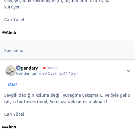
sevgiyi çabuk kaybediyorsun, pişmanlığın uzun yıllar
sürüyor.
Can Yücel
Alıntı
2 ay sonra...
Author stats
Legendary
Φ
Üyeler
Gönderi tarihi:
30 Ocak , 2011
15 yıl
YAZAR
Sevgili dediğin koluna değil, yüreğine yakışmalı.. Ve öyle gelip
geçici bir heves değil, Sonsuza dek nefesin olmalı !
Can Yücel
Alıntı