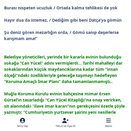
Burası nispeten ucuzluk / Ortada kalma tehlikesi de yok
Hayır dua da istemez, / Dediğim gibi beni Datça’ya gömün
Şu deniz gören mezarlığın orda, / Gömü sanıp deşerlerse
karışmam ama!”
Belediye yöneticileri, yerinde bir kararla evinin bulunduğu
sokağa “Can Yücel” adını vermişlerdi… Tarihi mahalleyi dar
sokaklarından küçük meydancıklarına kadar tüm “insan
ölçeği”ndeki özellikleriyle geleceğe taşımayı hedefleyen
“Koruma Amaçlı İmar Planı” daha tamamlanmamıştı..
Muğla Koruma Kurulu evinin bahçesine mimar Ersen
Gürsel’in tasarladığı “Can Yücel Kitaplığı”na onay verirken,
sit alanındaki “ilave imar kararı”nın gerekçesini özetle şöyle
yazmıştı: “Cumhuriyetin yurtsever şairini yeni nesillerle
buluşturacak özenli ve alçakgönüllü bir kültür mekânının
tarihi dokuya uyumlu katılımı, kamu yararınadır.”
Giriş Yap
TIKLA ve Üye Ol
Menu