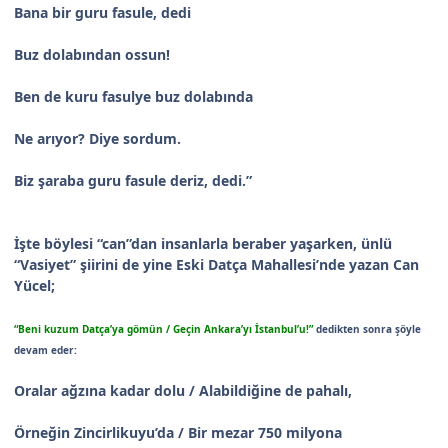
Bana bir guru fasule, dedi
Buz dolabından ossun!
Ben de kuru fasulye buz dolabında
Ne arıyor? Diye sordum.
Biz şaraba guru fasule deriz, dedi.”
İşte böylesi “can”dan insanlarla beraber yaşarken, ünlü
“Vasiyet” şiirini de yine Eski Datça Mahallesi’nde yazan Can
Yücel;
“Beni kuzum Datça’ya gömün / Geçin Ankara’yı İstanbul’u!”
dedikten sonra şöyle
devam eder:
Oralar ağzına kadar dolu / Alabildiğine de pahalı,
Örneğin Zincirlikuyu’da / Bir mezar 750 milyona