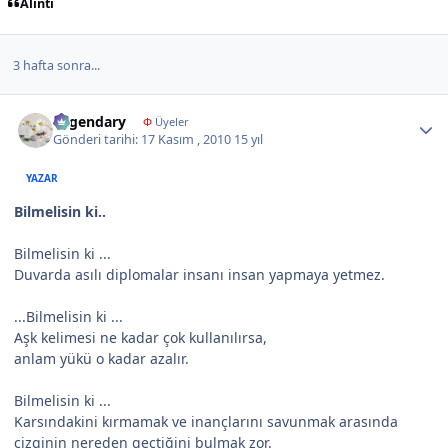
Alıntı
3 hafta sonra...
Author stats
Legendary
Φ
Üyeler
Gönderi tarihi:
17 Kasım , 2010
15 yıl
YAZAR
Bilmelisin ki..
Bilmelisin ki ...
Duvarda asılı diplomalar insanı insan yapmaya yetmez.
...Bilmelisin ki ...
Aşk kelimesi ne kadar çok kullanılırsa,
anlam yükü o kadar azalır.
Bilmelisin ki ...
Karsındakini kırmamak ve inançlarını savunmak arasında
çizginin nereden geçtiğini bulmak zor.