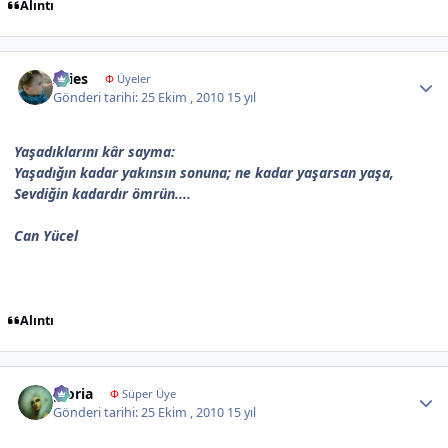
Alıntı
Author stats
Aries
Φ
Üyeler
Gönderi tarihi:
25 Ekim , 2010
15 yıl
Yaşadıklarını kâr sayma:
Yaşadığın kadar yakınsın sonuna; ne kadar yaşarsan yaşa,
Sevdiğin kadardır ömrün....
Can Yücel
Alıntı
Author stats
gloria
Φ
Süper Üye
Gönderi tarihi:
25 Ekim , 2010
15 yıl