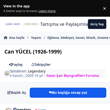
İçeriğe atla
View in the app
×
Di
A better way to browse.
Learn more
.
Tartışma ve Paylaşımların Merkez
Giriş Yap
Ana Sayfa
Yaşam
Eğlence, Edebiyat, Sanat, Müzik, Sinema 
Can YÜCEL (1926-1999)
Paylaş
Takipçiler
Gönderen:
Legendary
4 Kasım , 2009
16 yıl
-
Yazar-Şair Biyografileri Forumu
Başlık Aç
Bu başlığa cevap yaz
Author stats
Legendary
Φ
Üyeler