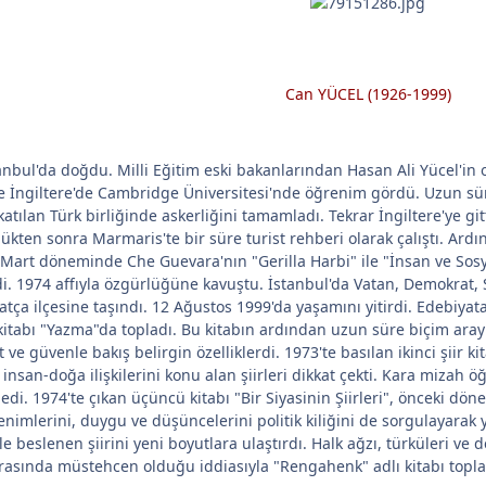
Can YÜCEL (1926-1999)
nbul'da doğdu. Milli Eğitim eski bakanlarından Hasan Ali Yücel'in o
 ve İngiltere'de Cambridge Üniversitesi'nde öğrenim gördü. Uzun sü
katılan Türk birliğinde askerliğini tamamladı. Tekrar İngiltere'ye g
ükten sonra Marmaris'te bir süre turist rehberi olarak çalıştı. Ardı
art döneminde Che Guevara'nın "Gerilla Harbi" ile "İnsan ve Sosyal
. 1974 affıyla özgürlüğüne kavuştu. İstanbul'da Vatan, Demokrat, S
ça ilçesine taşındı. 12 Ağustos 1999'da yaşamını yitirdi. Edebiyata ş
 kitabı "Yazma"da topladı. Bu kitabın ardından uzun süre biçim arayışl
ve güvenle bakış belirgin özelliklerdi. 1973'te basılan ikinci şii
insan-doğa ilişkilerini konu alan şiirleri dikkat çekti. Kara mizah öğe
şledi. 1974'te çıkan üçüncü kitabı "Bir Siyasinin Şiirleri", önceki dö
nimlerini, duygu ve düşüncelerini politik kiliğini de sorgulayarak ya
le beslenen şiirini yeni boyutlara ulaştırdı. Halk ağzı, türküleri ve d
nrasında müstehcen olduğu iddiasıyla "Rengahenk" adlı kitabı toplat