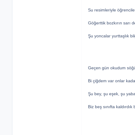
Su resimleriyle öğrencile
Göğerttik bozkırın sarı de
Şu yoncalar yurttaşlık bilg
Geçen gün okudum söğütl
Bi çiğdem var onlar kadar
Şu bey, şu eşek, şu yaban
Biz beş sınıfta kaldırdık b