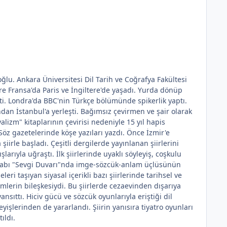
ğlu. Ankara Üniversitesi Dil Tarih ve Coğrafya Fakültesi
re Fransa'da Paris ve İngiltere'de yaşadı. Yurda dönüp
itti. Londra'da BBC'nin Türkçe bölümünde spikerlik yaptı.
ndan İstanbul'a yerleşti. Bağımsız çevirmen ve şair olarak
izm" kitaplarının çevirisi nedeniyle 15 yıl hapis
öz gazetelerinde köşe yazıları yazdı. Önce İzmir'e
iirle başladı. Çeşitli dergilerde yayınlanan şiirlerini
arıyla uğraştı. İlk şiirlerinde uyaklı söyleyiş, coşkulu
r kitabı "Sevgi Duvarı"nda imge-sözcük-anlam üçlüsünün
leri taşıyan siyasal içerikli bazı şiirlerinde tarihsel ve
nemlerin bileşkesiydi. Bu şiirlerde cezaevinden dışarıya
nsıttı. Hiciv gücü ve sözcük oyunlarıyla eriştiği dil
eyişlerinden de yararlandı. Şiirin yanısıra tiyatro oyunları
ıldı.