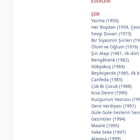
ESERLERİ
ŞİİR
Yazma (1950)
Her Boydan (1959, Çeviri
Sevgi Duvarı (1973)
Bir Siyasinin Şiirleri (1
Ölüm ve Oğlum (1976)
Şiir Alayı (1981, ilk dört 
Rengâhenk (1982)
Gökyokuş (1984)
Beşibiyerde (1985, ilk be
Canfeda (1985)
Çok Bi Çocuk (1988)
Kısa Devre (1990)
Kuzgunun Yavrusu (19
Gece Vardiyası (1991)
Güle Güle-Seslerin Sess
Gezintiler (1994)
Maaile (1995)
Seke Seke (1997)
Alavara (1999)