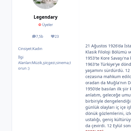
Legendary
Φ
Üyeler
7,5b
23
ileti
İtibar
21 Ağustos 1926'da İsta
Cinsiyet:
Kadın
Klasik Filoloji Bölümü
İlgi
1953'te Kore Savaşı'na 
Alanları:
Müzik,şiir,gezi,sinema,t
1963'te Türkiye'ye dönd
orun :)
yaşamını sürdürdü. 12 M
cezasına mahkum edildi
oradan da Muğla'nın Dat
1950'de basılan ilk şiir
anlatım, geleceğe umut 
birbiriyle dengelendiği 
günlük olayları iç içe i
dönük gözlemlerini, izle
ustalığı, geniş kültürüy
da çevirdi. 12 Eylül so