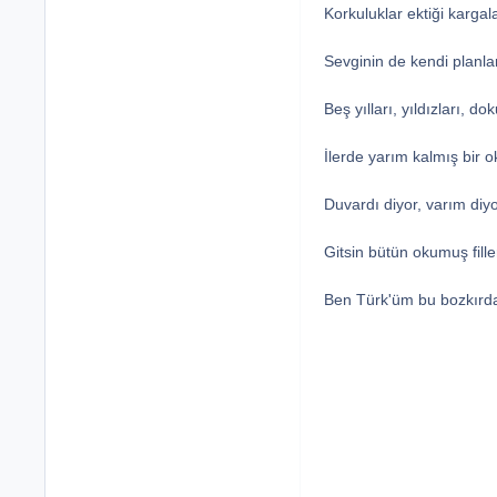
Korkuluklar ektiği kargala
Sevginin de kendi planlar
Beş yılları, yıldızları, do
İlerde yarım kalmış bir o
Duvardı diyor, varım di
Gitsin bütün okumuş fille
Ben Türk'üm bu bozkırda