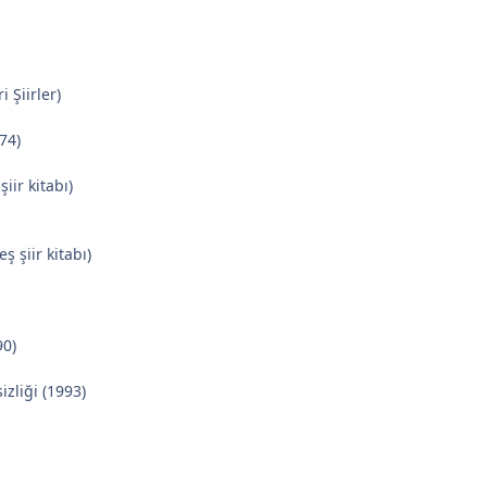
 Şiirler)
974)
şiir kitabı)
ş şiir kitabı)
90)
izliği (1993)