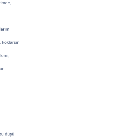
rimde,
larım
, koklarsın
lemi,
or
bu düşü,