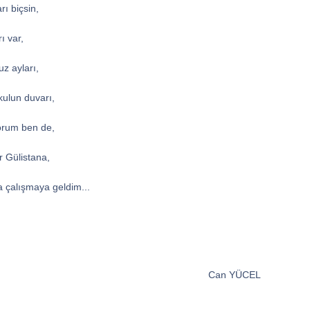
rı biçsin,
ı var,
kuz ayları,
kulun duvarı,
yorum ben de,
r Gülistana,
 çalışmaya geldim...
Can YÜCEL