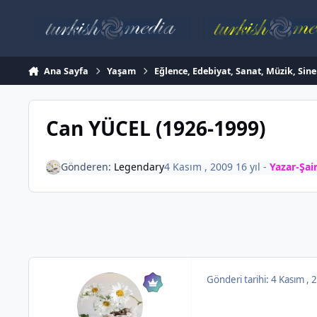
İçeriğe atla
Ana Sayfa
Yaşam
Eğlence, Edebiyat, Sanat, Müzik, Sin
Can YÜCEL (1926-1999)
Gönderen:
Legendary
4 Kasım , 2009
16 yıl
-
Yazar-Şai
Gönderi tarihi:
4 Kasım ,