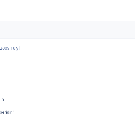
, 2009
16 yıl
nin
eridir."