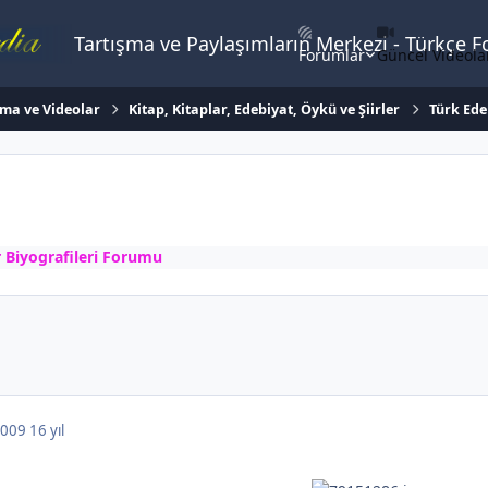
Tartışma ve Paylaşımların Merkezi - Türkçe 
Forumlar
Güncel Videola
ema ve Videolar
Kitap, Kitaplar, Edebiyat, Öykü ve Şiirler
Türk Ede
r Biyografileri Forumu
 2009
16 yıl