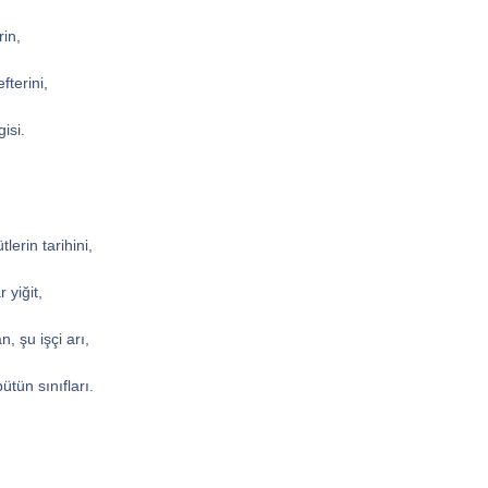
rin,
fterini,
isi.
erin tarihini,
 yiğit,
, şu işçi arı,
ütün sınıfları.