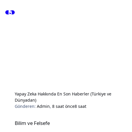
Yapay Zeka Hakkında En Son Haberler (Türkiye ve
Dünyadan)
Gönderen:
Admin
,
8 saat önce
8 saat
Bilim ve Felsefe
Bilim ve Felsefe