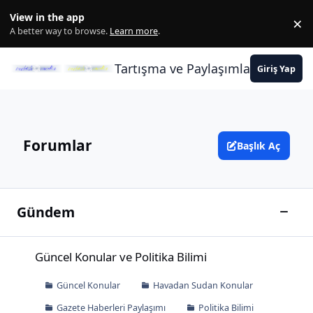
İçeriğe atla
View in the app
×
Di
A better way to browse.
Learn more
.
Tartışma ve Paylaşımların Merkez
Giriş Yap
Forumlar
Başlık Aç
Gündem
Bu kat
Güncel Konular ve Politika Bilimi
Güncel Konular ve Politika Bilimi
Güncel Konular
Havadan Sudan Konular
Gazete Haberleri Paylaşımı
Politika Bilimi