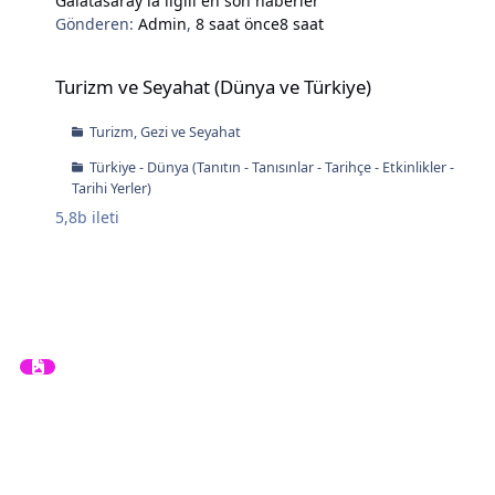
Galatasaray'la ilgili en son haberler
Gönderen:
Admin
,
8 saat önce
8 saat
Turizm ve Seyahat (Dünya ve Türkiye)
Turizm ve Seyahat (Dünya ve Türkiye)
Turizm, Gezi ve Seyahat
Türkiye - Dünya (Tanıtın - Tanısınlar - Tarihçe - Etkinlikler -
Tarihi Yerler)
5,8b
ileti