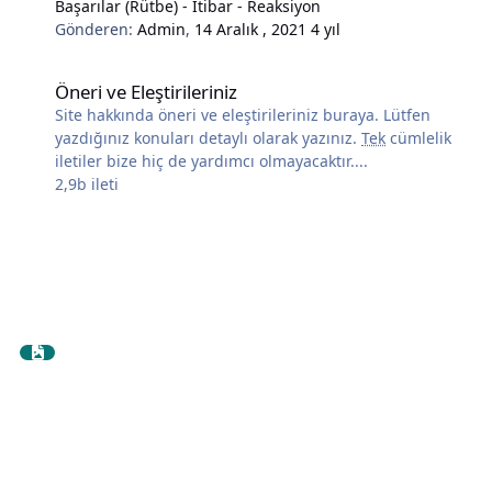
Başarılar (Rütbe) - İtibar - Reaksiyon
Gönderen:
Admin
,
14 Aralık , 2021
4 yıl
Öneri ve Eleştirileriniz
Öneri ve Eleştirileriniz
Site hakkında öneri ve eleştirileriniz buraya. Lütfen
yazdığınız konuları detaylı olarak yazınız.
Tek
cümlelik
iletiler bize hiç de yardımcı olmayacaktır....
2,9b
ileti