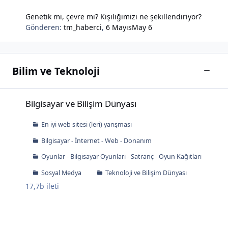
Genetik mi, çevre mi? Kişiliğimizi ne şekillendiriyor?
Gönderen:
tm_haberci
,
6 Mayıs
May 6
Bilim ve Teknoloji
Bu kat
Bilgisayar ve Bilişim Dünyası
Bilgisayar ve Bilişim Dünyası
En iyi web sitesi (leri) yarışması
Bilgisayar - İnternet - Web - Donanım
Oyunlar - Bilgisayar Oyunları - Satranç - Oyun Kağıtları
Sosyal Medya
Teknoloji ve Bilişim Dünyası
17,7b
ileti