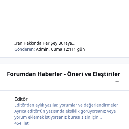
İran Hakkında Her Şey Buraya...
Gönderen:
Admin
,
Cuma 12:11
1 gün
Forumdan Haberler - Öneri ve Eleştiriler
Bu kat
Editör
Editör
Editör'den aylık yazılar, yorumlar ve değerlendirmeler.
Ayrıca editör'ün yazısında eksiklik görüyorsanız veya
yorum eklemek istiyorsanız burası sizin için...
454
ileti