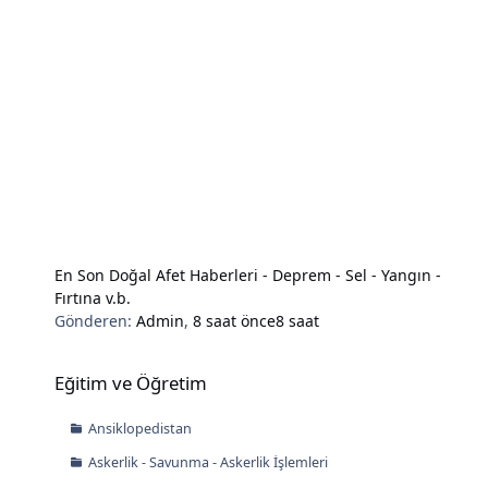
En Son Doğal Afet Haberleri - Deprem - Sel - Yangın -
Fırtına v.b.
Gönderen:
Admin
,
8 saat önce
8 saat
Eğitim ve Öğretim
Eğitim ve Öğretim
Ansiklopedistan
Askerlik - Savunma - Askerlik İşlemleri