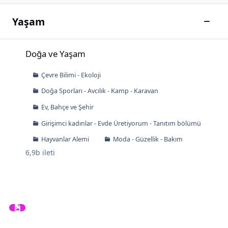
Yaşam
Bu kat
Doğa ve Yaşam
Doğa ve Yaşam
Çevre Bilimi - Ekoloji
Doğa Sporları - Avcılık - Kamp - Karavan
Ev, Bahçe ve Şehir
Girişimci kadınlar - Evde Üretiyorum - Tanıtım bölümü
Hayvanlar Alemi
Moda - Güzellik - Bakım
6,9b
ileti