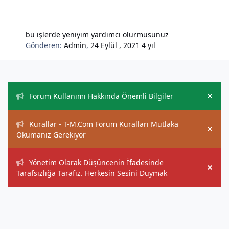
bu işlerde yeniyim yardımcı olurmusunuz
Gönderen:
Admin
,
24 Eylül , 2021
4 yıl
Duyurular
Forum Kullanımı Hakkında Önemli Bilgiler
Hide
Kurallar - T-M.Com Forum Kuralları Mutlaka
Hide
Okumanız Gerekiyor
Yönetim Olarak Düşüncenin İfadesinde
Hide
Tarafsızlığa Tarafız. Herkesin Sesini Duymak