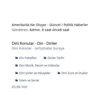
Amerika'da Ne Oluyor - Güncel / Politik Haberler
Gönderen:
Admin
,
8 saat önce
8 saat
Dini Konular - Din - Dinler
Dini Konular - Din - Dinler
Dini Konular - tartışmalar buraya
Din Felsefesi
Dinler Tarihi
Dini Müzik, Resim ve Videolar
Dini Şiirler ve Hikayeler
Dini Sure ve Dualar
İslam ve Şeriat
65,8b
ileti