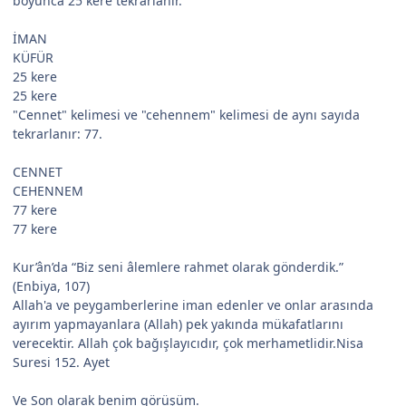
boyunca 25 kere tekrarlanır.
İMAN
KÜFÜR
25 kere
25 kere
"Cennet" kelimesi ve "cehennem" kelimesi de aynı sayıda
tekrarlanır: 77.
CENNET
CEHENNEM
77 kere
77 kere
Kur’ân’da “Biz seni âlemlere rahmet olarak gönderdik.”
(Enbiya, 107)
Allah'a ve peygamberlerine iman edenler ve onlar arasında
ayırım yapmayanlara (Allah) pek yakında mükafatlarını
verecektir. Allah çok bağışlayıcıdır, çok merhametlidir.Nisa
Suresi 152. Ayet
Ve Son olarak benim görüşüm.