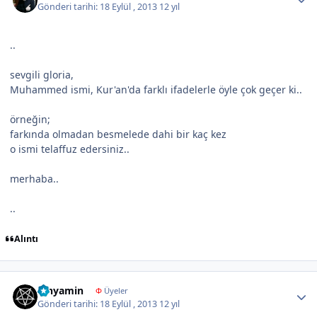
Gönderi tarihi:
18 Eylül , 2013
12 yıl
..
sevgili gloria,
Muhammed ismi, Kur'an'da farklı ifadelerle öyle çok geçer ki..
örneğin;
farkında olmadan besmelede dahi bir kaç kez
o ismi telaffuz edersiniz..
merhaba..
..
Alıntı
Author stats
binyamin
Φ
Üyeler
Gönderi tarihi:
18 Eylül , 2013
12 yıl