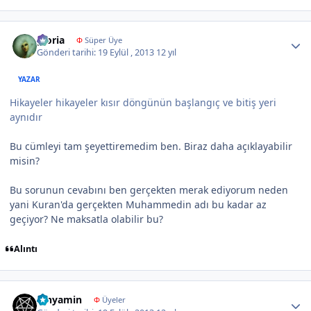
Author stats
gloria
Φ
Süper Üye
Gönderi tarihi:
19 Eylül , 2013
12 yıl
YAZAR
Hikayeler hikayeler kısır döngünün başlangıç ve bitiş yeri
aynıdır
Bu cümleyi tam şeyettiremedim ben. Biraz daha açıklayabilir
misin?
Bu sorunun cevabını ben gerçekten merak ediyorum neden
yani Kuran'da gerçekten Muhammedin adı bu kadar az
geçiyor? Ne maksatla olabilir bu?
Alıntı
Author stats
binyamin
Φ
Üyeler