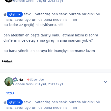
Gönderi tarihi:
19 Eylül , 2013
12 yıl
@
sevgili vatandaş ben sanki burada bir din'i bir
@gloria
inancı savunuyorum da bana neden isminin
bu kadar az geçtiğini söylüyorsun!!!
ben ateistim en başta tanrıyı kabul etmem lazım ki sonra
din'lerin ince detaylarına gireyim ama inancım yok'ki?
bu bana yöneltilen soruyu bir inançlıya sormanız lazım
Alıntı
Author stats
gloria
Φ
Süper Üye
Gönderi tarihi:
20 Eylül , 2013
12 yıl
YAZAR
@
sevgili vatandaş ben sanki burada bir din'i bir
@gloria
inancı savunuyorum da bana neden isminin