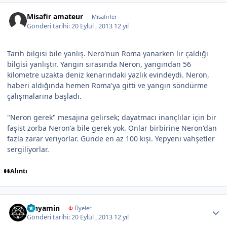
Misafir amateur
Misafirler
Gönderi tarihi:
20 Eylül , 2013
12 yıl
Tarih bilgisi bile yanlış. Nero'nun Roma yanarken lir çaldığı
bilgisi yanlıştır. Yangın sırasında Neron, yangından 56
kilometre uzakta deniz kenarındaki yazlık evindeydi. Neron,
haberi aldığında hemen Roma'ya gitti ve yangın söndürme
çalışmalarına başladı.
"Neron gerek" mesajına gelirsek; dayatmacı inançlılar için bir
faşist zorba Neron'a bile gerek yok. Onlar birbirine Neron'dan
fazla zarar veriyorlar. Günde en az 100 kişi. Yepyeni vahşetler
sergiliyorlar.
Alıntı
Author stats
binyamin
Φ
Üyeler
Gönderi tarihi:
20 Eylül , 2013
12 yıl