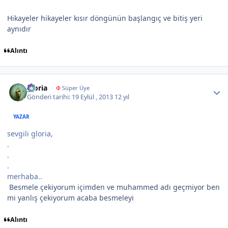
Hikayeler hikayeler kısır döngünün başlangıç ve bitiş yeri
aynıdır
Alıntı
Author stats
gloria
Φ
Süper Üye
Gönderi tarihi:
19 Eylül , 2013
12 yıl
YAZAR
sevgili gloria,
.
.
.
merhaba..
Besmele çekiyorum içimden ve muhammed adı geçmiyor ben
mi yanlış çekiyorum acaba besmeleyi
Alıntı