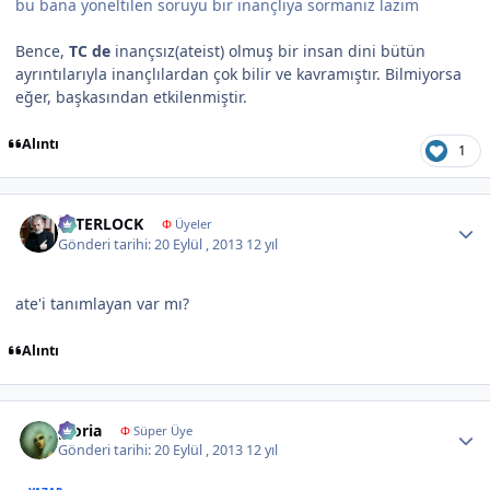
bu bana yöneltilen soruyu bir inançlıya sormanız lazım
Bence,
TC de
inançsız(ateist) olmuş bir insan dini bütün
ayrıntılarıyla inançlılardan çok bilir ve kavramıştır. Bilmiyorsa
eğer, başkasından etkilenmiştir.
Alıntı
1
Author stats
İNTERLOCK
Φ
Üyeler
Gönderi tarihi:
20 Eylül , 2013
12 yıl
ate'i tanımlayan var mı?
Alıntı
Author stats
gloria
Φ
Süper Üye
Gönderi tarihi:
20 Eylül , 2013
12 yıl