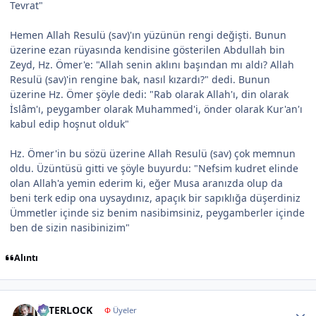
Tevrat"
Hemen Allah Resulü (sav)'ın yüzünün rengi değişti. Bunun
üzerine ezan rüyasında kendisine gösterilen Abdullah bin
Zeyd, Hz. Ömer'e: "Allah senin aklını başından mı aldı? Allah
Resulü (sav)'in rengine bak, nasıl kızardı?" dedi. Bunun
üzerine Hz. Ömer şöyle dedi: "Rab olarak Allah'ı, din olarak
İslâm'ı, peygamber olarak Muhammed'i, önder olarak Kur'an'ı
kabul edip hoşnut olduk"
Hz. Ömer'in bu sözü üzerine Allah Resulü (sav) çok memnun
oldu. Üzüntüsü gitti ve şöyle buyurdu: "Nefsim kudret elinde
olan Allah'a yemin ederim ki, eğer Musa aranızda olup da
beni terk edip ona uysaydınız, apaçık bir sapıklığa düşerdiniz
Ümmetler içinde siz benim nasibimsiniz, peygamberler içinde
ben de sizin nasibinizim"
Alıntı
Author stats
İNTERLOCK
Φ
Üyeler