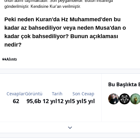
onun adını taşımaktadır. Son peygamberdir. Bütün insanlığa
gönderilmiştir. Kendisine Kur’an verilmiştir.
Peki neden Kuran'da Hz Muhammed'den bu
kadar az bahsediliyor veya neden Musa'dan o
kadar çok bahsediliyor? Bunun açıklaması
nedir?
Alıntı
Bu Başlıkta
Cevaplar
Görüntü
Tarih
Son Cevap
62
95,6b
12 yıl
12 yıl
5 yıl
5 yıl
Expand topic overview