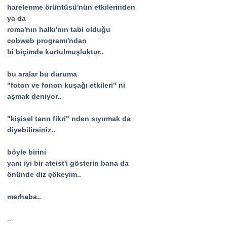
harelenme örüntüsü'nün etkilerinden
ya da
roma'nın halkı'nın tabi olduğu
cobweb programı'ndan
bi biçimde kurtulmuşluktur..
bu aralar bu duruma
"foton ve fonon kuşağı etkileri" ni
aşmak deniyor..
"kişisel tanrı fikri" nden sıyırmak da
diyebilirsiniz..
böyle birini
yani iyi bir ateist'i gösterin bana da
önünde diz çökeyim..
merhaba..
..