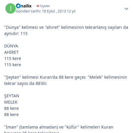
Author stats
ismailix
Φ
Üyeler
Gönderi tarihi:
18 Eylül , 2013
12 yıl
"Dünya" kelimesi ve "ahiret" kelimesinin tekrarlanış sayıları da
aynıdır: 115
DÜNYA
AHİRET
115 kere
115 kere
"Şeytan" kelimesi Kuran'da 88 kere geçer. "Melek" kelimesinin
tekrar sayısı da 88'dir.
ŞEYTAN
MELEK
88 kere
88 kere
"İman" (tamlama almadan) ve "küfür" kelimeleri Kuran