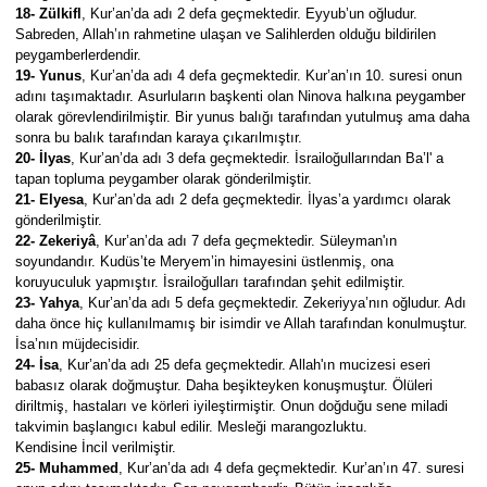
18- Zülkifl
, Kur’an’da adı 2 defa geçmektedir. Eyyub’un oğludur.
Sabreden, Allah’ın rahmetine ulaşan ve Salihlerden olduğu bildirilen
peygamberlerdendir.
19- Yunus
, Kur’an’da adı 4 defa geçmektedir. Kur’an’ın 10. suresi onun
adını taşımaktadır. Asurluların başkenti olan Ninova halkına peygamber
olarak görevlendirilmiştir. Bir yunus balığı tarafından yutulmuş ama daha
sonra bu balık tarafından karaya çıkarılmıştır.
20- İlyas
, Kur’an’da adı 3 defa geçmektedir. İsrailoğullarından Ba’l' a
tapan topluma peygamber olarak gönderilmiştir.
21- Elyesa
, Kur’an’da adı 2 defa geçmektedir. İlyas’a yardımcı olarak
gönderilmiştir.
22- Zekeriyâ
, Kur’an’da adı 7 defa geçmektedir. Süleyman'ın
soyundandır. Kudüs’te Meryem’in himayesini üstlenmiş, ona
koruyuculuk yapmıştır. İsrailoğulları tarafından şehit edilmiştir.
23- Yahya
, Kur’an’da adı 5 defa geçmektedir. Zekeriyya’nın oğludur. Adı
daha önce hiç kullanılmamış bir isimdir ve Allah tarafından konulmuştur.
İsa’nın müjdecisidir.
24- İsa
, Kur’an’da adı 25 defa geçmektedir. Allah'ın mucizesi eseri
babasız olarak doğmuştur. Daha beşikteyken konuşmuştur. Ölüleri
diriltmiş, hastaları ve körleri iyileştirmiştir. Onun doğduğu sene miladi
takvimin başlangıcı kabul edilir. Mesleği marangozluktu.
Kendisine İncil verilmiştir.
25- Muhammed
, Kur’an’da adı 4 defa geçmektedir. Kur’an’ın 47. suresi