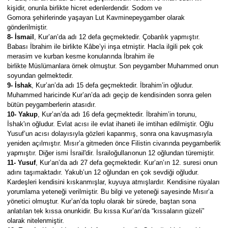
kişidir, onunla birlikte hicret edenlerdendir. Sodom ve
Gomora şehirlerinde yaşayan Lut Kavminepeygamber olarak
gönderilmiştir.
8- İsmail
, Kur’an’da adı 12 defa geçmektedir. Çobanlık yapmıştır.
Babası İbrahim ile birlikte Kâbe’yi inşa etmiştir. Hacla ilgili pek çok
merasim ve kurban kesme konularında İbrahim ile
birlikte Müslümanlara örnek olmuştur. Son peygamber Muhammed onun
soyundan gelmektedir.
9- İshak
, Kur’an’da adı 15 defa geçmektedir. İbrahim’in oğludur.
Muhammed haricinde Kur’an’da adı geçip de kendisinden sonra gelen
bütün peygamberlerin atasıdır.
10- Yakup
, Kur’an’da adı 16 defa geçmektedir. İbrahim’in torunu,
İshak'ın oğludur. Evlat acısı ile evlat ihaneti ile imtihan edilmiştir. Oğlu
Yusuf’un acısı dolayısıyla gözleri kapanmış, sonra ona kavuşmasıyla
yeniden açılmıştır. Mısır’a gitmeden önce Filistin civarında peygamberlik
yapmıştır. Diğer ismi İsrail'dir. İsrailoğullarıonun 12 oğlundan türemiştir.
11- Yusuf
, Kur’an’da adı 27 defa geçmektedir. Kur’an’ın 12. suresi onun
adını taşımaktadır. Yakub’un 12 oğlundan en çok sevdiği oğludur.
Kardeşleri kendisini kıskanmışlar, kuyuya atmışlardır. Kendisine rüyaları
yorumlama yeteneği verilmiştir. Bu bilgi ve yeteneği sayesinde Mısır’a
yönetici olmuştur. Kur’an’da toplu olarak bir sürede, baştan sona
anlatılan tek kıssa onunkidir. Bu kıssa Kur’an’da “kıssaların güzeli”
olarak nitelenmiştir.