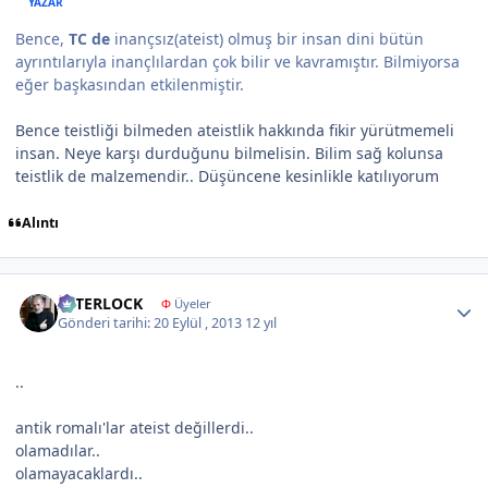
YAZAR
Bence,
TC de
inançsız(ateist) olmuş bir insan dini bütün
ayrıntılarıyla inançlılardan çok bilir ve kavramıştır. Bilmiyorsa
eğer başkasından etkilenmiştir.
Bence teistliği bilmeden ateistlik hakkında fikir yürütmemeli
insan. Neye karşı durduğunu bilmelisin. Bilim sağ kolunsa
teistlik de malzemendir.. Düşüncene kesinlikle katılıyorum
Alıntı
Author stats
İNTERLOCK
Φ
Üyeler
Gönderi tarihi:
20 Eylül , 2013
12 yıl
..
antik romalı'lar ateist değillerdi..
olamadılar..
olamayacaklardı..