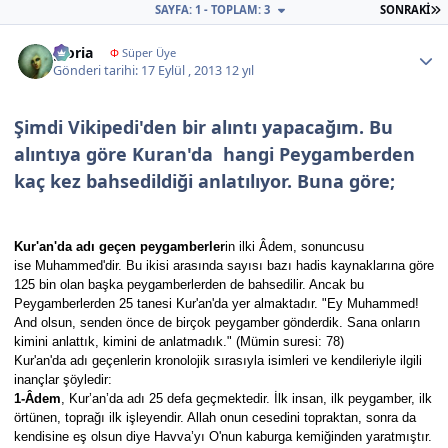
S
SAYFA: 1 - TOPLAM: 3
SONRAKI
Author stats
gloria
Φ
Süper Üye
Gönderi tarihi:
17 Eylül , 2013
12 yıl
Şimdi Vikipedi'den bir alıntı yapacağım. Bu
alıntıya göre Kuran'da hangi Peygamberden
kaç kez bahsedildiği anlatılıyor. Buna göre;
Kur'an'da adı geçen peygamberler
in ilki Âdem, sonuncusu
ise Muhammed'dir. Bu ikisi arasında sayısı bazı hadis kaynaklarına göre
125 bin olan başka peygamberlerden de bahsedilir. Ancak bu
Peygamberlerden 25 tanesi Kur'an'da yer almaktadır. "Ey Muhammed!
And olsun, senden önce de birçok peygamber gönderdik. Sana onların
kimini anlattık, kimini de anlatmadık." (Mümin suresi: 78)
Kur'an'da adı geçenlerin kronolojik sırasıyla isimleri ve kendileriyle ilgili
inançlar şöyledir:
1-Âdem
, Kur’an’da adı 25 defa geçmektedir. İlk insan, ilk peygamber, ilk
örtünen, toprağı ilk işleyendir. Allah onun cesedini topraktan, sonra da
kendisine eş olsun diye Havva’yı O'nun kaburga kemiğinden yaratmıştır.