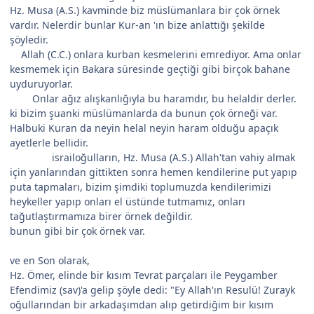
Hz. Musa (A.S.) kavminde biz müslümanlara bir çok örnek
vardır. Nelerdir bunlar Kur-an 'ın bize anlattığı şekilde
şöyledir.
Allah (C.C.) onlara kurban kesmelerini emrediyor. Ama onlar
kesmemek için Bakara süresinde geçtiği gibi birçok bahane
uyduruyorlar.
Onlar ağız alışkanlığıyla bu haramdır, bu helaldir derler.
ki bizim şuanki müslümanlarda da bunun çok örneği var.
Halbuki Kuran da neyin helal neyin haram olduğu apaçık
ayetlerle bellidir.
israiloğulların, Hz. Musa (A.S.) Allah'tan vahiy almak
için yanlarından gittikten sonra hemen kendilerine put yapıp
puta tapmaları, bizim şimdiki toplumuzda kendilerimizi
heykeller yapıp onları el üstünde tutmamız, onları
tağutlaştırmamıza birer örnek değildir.
bunun gibi bir çok örnek var.
ve en Son olarak,
Hz. Ömer, elinde bir kısım Tevrat parçaları ile Peygamber
Efendimiz (sav)'a gelip şöyle dedi: "Ey Allah'ın Resulü! Zurayk
oğullarından bir arkadaşımdan alıp getirdiğim bir kısım