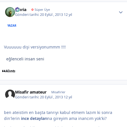
Author stats
gloria
Φ
Süper Üye
Gönderi tarihi:
20 Eylül , 2013
12 yıl
YAZAR
Vuuuuuu dişi versiyonummm !!!!
eğlenceli insan seni
Alıntı
Misafir amateur
Misafirler
Gönderi tarihi:
20 Eylül , 2013
12 yıl
ben ateistim en başta tanrıyı kabul etmem lazım ki sonra
din'lerin
ince detayları
na gireyim ama inancım yok'ki?