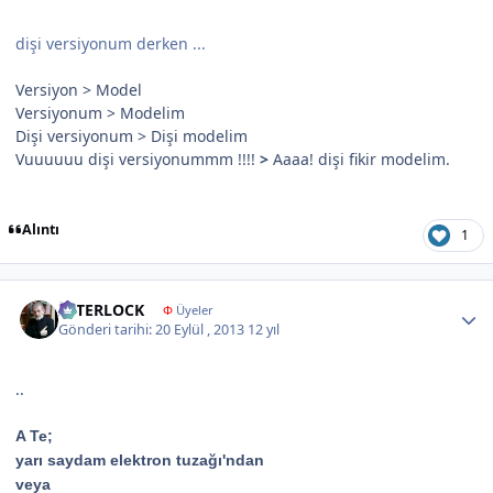
dişi versiyonum derken ...
Versiyon > Model
Versiyonum > Modelim
Dişi versiyonum > Dişi modelim
Vuuuuuu dişi versiyonummm !!!!
>
Aaaa! dişi fikir modelim.
Alıntı
1
Author stats
İNTERLOCK
Φ
Üyeler
Gönderi tarihi:
20 Eylül , 2013
12 yıl
..
A Te;
yarı saydam elektron tuzağı'ndan
veya