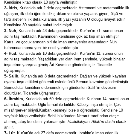
Kendisine kitap olarak 10 sayfa verilmiştir.
2- İdris
, Kur’an’da adı 2 defa geçmektedir. Astronomi ve matematikle ilk
uğraşan, ilk defa iğne ile dikiş diken ve elbise yaparak giyen, ölçü ve
tartı aletlerini ilk defa kullanan, ilk yazı yazanın O olduğu rivayet edilir.
Kendisine 30 sayfalık suhuf indirilmiştir.
3- Nuh
, Kur’an’da adı 43 defa geçmektedir. Kur’an’ın 71. suresi onun
adını taşımaktadır. Kavminden kendisine çok az kişi iman etmiştir.
Karısı ve çocuklarından biri de iman etmeyenler arasındadır. Nuh
tufanından sonra yeni bir nesil yaratılmıştır.
4- Hud
, Kur’an’da adı 10 defa geçmektedir. Kur’an’ın 11. suresi onun
adını taşımaktadır. Yaşadıkları yer olan İrem şehrinde, yüksek binalar
inşa etme yarışına girmiş Âd Kavmine gönderilmiştir. Ticaretle
uğraşmıştır.
5- Salih
, Kur’an’da adı 8 defa geçmektedir. Dağları ve yüksek kayaları
oyarak inşa ettikleri görkemli evlerle ünlü Semud kavmine gönderilmiştir.
Semudlular kendilerine denemek için gönderilen Salih’in devesini
öldürdüler. Ticaretle uğraşmıştır.
6- İbrahim
, Kur’an’da adı 69 defa geçmektedir. Kur’anın 14. suresi onun
adını taşımaktadır. Oğlu İsmail ile birlikte Kâbe’yi inşa etmiştir. Çok
misafirperver biriydi.Kurban kesmeyi bize o öğretmiştir. Kendisine 10
sayfalık kitap verilmiştir. Babil hükümdarı Nemrut tarafından ateşe
atılmış, ateş kendisini yakmamıştır.
Halilullah
yani
Allah'ın dostu
olarak
anılır.
7- Lût
, Kur’an’da adı 27 defa geçmektedir. İbrahim’e iman eden ilk