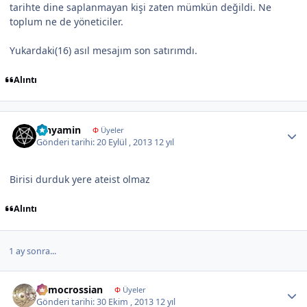
tarihte dine saplanmayan kişi zaten mümkün değildi. Ne
toplum ne de yöneticiler.
Yukardaki(16) asıl mesajım son satırımdı.
Alıntı
Author stats
binyamin
Φ
Üyeler
Gönderi tarihi:
20 Eylül , 2013
12 yıl
Birisi durduk yere ateist olmaz
Alıntı
1 ay sonra...
Author stats
democrossian
Φ
Üyeler
Gönderi tarihi:
30 Ekim , 2013
12 yıl