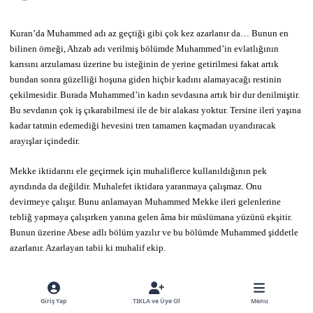
Kuran’da Muhammed adı az geçtiği gibi çok kez azarlanır da… Bunun en
bilinen örneği, Ahzab adı verilmiş bölümde Muhammed’in evlatlığının
karısını arzulaması üzerine bu isteğinin de yerine getirilmesi fakat artık
bundan sonra güzelliği hoşuna giden hiçbir kadını alamayacağı restinin
çekilmesidir. Burada Muhammed’in kadın sevdasına artık bir dur denilmiştir.
Bu sevdanın çok iş çıkarabilmesi ile de bir alakası yoktur. Tersine ileri yaşına
kadar tatmin edemediği hevesini tren tamamen kaçmadan uyandıracak
arayışlar içindedir.
Mekke iktidarını ele geçirmek için muhaliflerce kullanıldığının pek
ayrıdında da değildir. Muhalefet iktidara yaranmaya çalışmaz. Onu
devirmeye çalışır. Bunu anlamayan Muhammed Mekke ileri gelenlerine
tebliğ yapmaya çalışırken yanına gelen âma bir müslümana yüzünü ekşitir.
Bunun üzerine Abese adlı bölüm yazılır ve bu bölümde Muhammed şiddetle
azarlanır. Azarlayan tabii ki muhalif ekip.
Yine Duha adlı bölümde Muhammed’e yapılan iyilikler başına kakılarak
azarlanır. “Seni yetim bulup barındırmadı mı? Seni sapkın bulup doğrultmadı
Giriş Yap
TIKLA ve Üye Ol
Menu
mı? Fakir bulup zengin etmedi mi? Yetimi üzme, isteyeni azarlama.” Burada