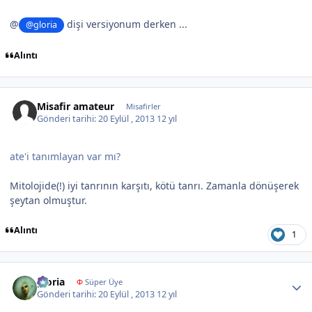
@
dişi versiyonum derken ...
@gloria
Alıntı
Misafir amateur
Misafirler
Gönderi tarihi:
20 Eylül , 2013
12 yıl
ate'i tanımlayan var mı?
Mitolojide(!) iyi tanrının karşıtı, kötü tanrı. Zamanla dönüşerek
şeytan olmuştur.
Alıntı
1
Author stats
gloria
Φ
Süper Üye
Gönderi tarihi:
20 Eylül , 2013
12 yıl