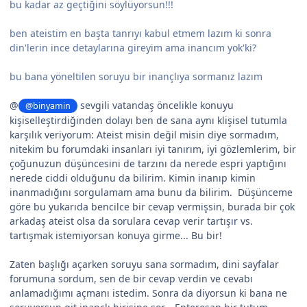
bu kadar az geçtiğini söylüyorsun!!!
ben ateistim en başta tanrıyı kabul etmem lazım ki sonra
din'lerin ince detaylarına gireyim ama inancım yok'ki?
bu bana yöneltilen soruyu bir inançlıya sormanız lazım
@
sevgili vatandaş öncelikle konuyu
@binyamin
kişiselleştirdiğinden dolayı ben de sana aynı klişisel tutumla
karşılık veriyorum: Ateist misin değil misin diye sormadım,
nitekim bu forumdaki insanları iyi tanırım, iyi gözlemlerim, bir
çoğunuzun düşüncesini de tarzını da nerede espri yaptığını
nerede ciddi olduğunu da bilirim. Kimin inanıp kimin
inanmadığını sorgulamam ama bunu da bilirim. Düşünceme
göre bu yukarıda bencilce bir cevap vermişsin, burada bir çok
arkadaş ateist olsa da sorulara cevap verir tartışır vs.
tartışmak istemiyorsan konuya girme... Bu bir!
Zaten başlığı açarken soruyu sana sormadım, dini sayfalar
forumuna sordum, sen de bir cevap verdin ve cevabı
anlamadığımı açmanı istedim. Sonra da diyorsun ki bana ne