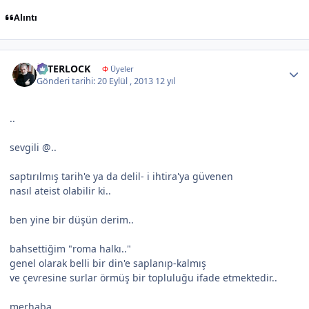
Alıntı
Author stats
İNTERLOCK
Φ
Üyeler
Gönderi tarihi:
20 Eylül , 2013
12 yıl
..
sevgili @
..
saptırılmış tarih'e ya da delil- i ihtira'ya güvenen
nasıl ateist olabilir ki..
ben yine bir düşün derim..
bahsettiğim "roma halkı.."
genel olarak belli bir din'e saplanıp-kalmış
ve çevresine surlar örmüş bir topluluğu ifade etmektedir..
merhaba..