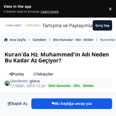
İçeriğe atla
View in the app
×
Di
A better way to browse.
Learn more
.
Tartışma ve Paylaşımların Merkez
Giriş Yap
Ana Sayfa
Gündem
Dini Konular - Din - Dinler
Kuran'da
Kuran'da Hz. Muhammed'in Adı Neden
Bu Kadar Az Geçiyor?
Paylaş
Takipçiler
Gönderen:
gloria
17 Eylül , 2013
12 yıl
-
Dini Konular - Din - Dinler
Başlık Aç
Bu başlığa cevap yaz