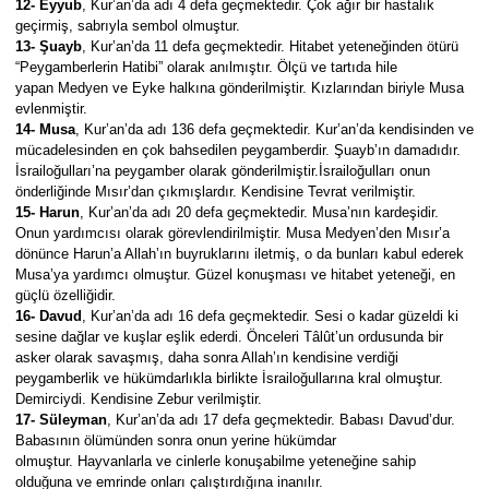
12- Eyyub
, Kur’an’da adı 4 defa geçmektedir. Çok ağır bir hastalık
geçirmiş, sabrıyla sembol olmuştur.
13- Şuayb
, Kur’an’da 11 defa geçmektedir. Hitabet yeteneğinden ötürü
“Peygamberlerin Hatibi” olarak anılmıştır. Ölçü ve tartıda hile
yapan Medyen ve Eyke halkına gönderilmiştir. Kızlarından biriyle Musa
evlenmiştir.
14- Musa
, Kur’an’da adı 136 defa geçmektedir. Kur’an’da kendisinden ve
mücadelesinden en çok bahsedilen peygamberdir. Şuayb’ın damadıdır.
İsrailoğulları’na peygamber olarak gönderilmiştir.İsrailoğulları onun
önderliğinde Mısır’dan çıkmışlardır. Kendisine Tevrat verilmiştir.
15- Harun
, Kur’an’da adı 20 defa geçmektedir. Musa’nın kardeşidir.
Onun yardımcısı olarak görevlendirilmiştir. Musa Medyen’den Mısır’a
dönünce Harun’a Allah’ın buyruklarını iletmiş, o da bunları kabul ederek
Musa’ya yardımcı olmuştur. Güzel konuşması ve hitabet yeteneği, en
güçlü özelliğidir.
16- Davud
, Kur’an’da adı 16 defa geçmektedir. Sesi o kadar güzeldi ki
sesine dağlar ve kuşlar eşlik ederdi. Önceleri Tâlût’un ordusunda bir
asker olarak savaşmış, daha sonra Allah’ın kendisine verdiği
peygamberlik ve hükümdarlıkla birlikte İsrailoğullarına kral olmuştur.
Demirciydi. Kendisine Zebur verilmiştir.
17- Süleyman
, Kur’an’da adı 17 defa geçmektedir. Babası Davud’dur.
Babasının ölümünden sonra onun yerine hükümdar
olmuştur. Hayvanlarla ve cinlerle konuşabilme yeteneğine sahip
olduğuna ve emrinde onları çalıştırdığına inanılır.