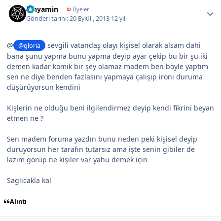
Author stats
binyamin
Φ
Üyeler
Gönderi tarihi:
20 Eylül , 2013
12 yıl
@
sevgili vatandaş olayı kişisel olarak alsam dahi
@gloria
bana şunu yapma bunu yapma deyip ayar çekip bu bir şu iki
demen kadar komik bir şey olamaz madem ben böyle yaptım
sen ne diye benden fazlasını yapmaya çalışıp ironi duruma
düşürüyorsun kendini
Kişlerin ne olduğu beni ilgilendirmez deyip kendi fikrini beyan
etmen ne ?
Sen madem foruma yazdın bunu neden peki kişisel deyip
duruyorsun her tarafın tutarsız ama işte senin gibiler de
lazım görüp ne kişiler var yahu demek için
Saglıcakla kal
Alıntı