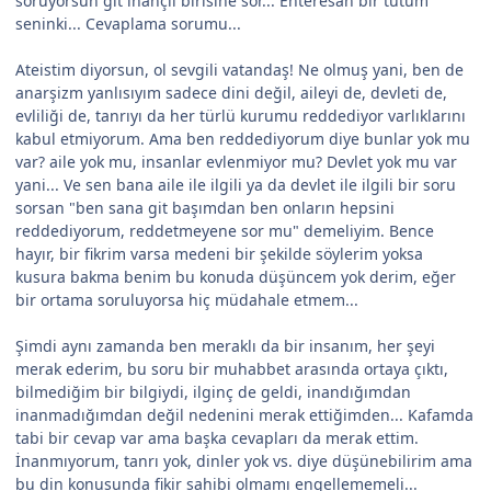
soruyorsun git inançlı birisine sor... Enteresan bir tutum
seninki... Cevaplama sorumu...
Ateistim diyorsun, ol sevgili vatandaş! Ne olmuş yani, ben de
anarşizm yanlısıyım sadece dini değil, aileyi de, devleti de,
evliliği de, tanrıyı da her türlü kurumu reddediyor varlıklarını
kabul etmiyorum. Ama ben reddediyorum diye bunlar yok mu
var? aile yok mu, insanlar evlenmiyor mu? Devlet yok mu var
yani... Ve sen bana aile ile ilgili ya da devlet ile ilgili bir soru
sorsan "ben sana git başımdan ben onların hepsini
reddediyorum, reddetmeyene sor mu" demeliyim. Bence
hayır, bir fikrim varsa medeni bir şekilde söylerim yoksa
kusura bakma benim bu konuda düşüncem yok derim, eğer
bir ortama soruluyorsa hiç müdahale etmem...
Şimdi aynı zamanda ben meraklı da bir insanım, her şeyi
merak ederim, bu soru bir muhabbet arasında ortaya çıktı,
bilmediğim bir bilgiydi, ilginç de geldi, inandığımdan
inanmadığımdan değil nedenini merak ettiğimden... Kafamda
tabi bir cevap var ama başka cevapları da merak ettim.
İnanmıyorum, tanrı yok, dinler yok vs. diye düşünebilirim ama
bu din konusunda fikir sahibi olmamı engellememeli...