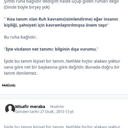
Şimdi ruha bağlıdır dediğim halde uçup giden ruhları değil
(Dinde böyle birşey yok)
"
Kısa tanım olan Ruh kavramı(isimlendirme) eğer insanın
kişiliği, şahsiyeti için kavramlaştırılmışsa önem taşır
"
Bu ruha bağlıdır..
"
İşte vicdanın net tanımı: bilginin dışa vurumu.
"
İyide bu tanım kişisel bir tanım..Netlikle hiçbir alakası yoktur
sana göre net bir başkasına göre değildir..Bunada doğru bir
tanım denilemez..
Alıntı
Misafir meraba
Misafirler
Gönderi tarihi:
27 Ocak , 2013
13 yıl
İyide bu tanım kişisel bir tanım..Netlikle hiçbir alakası yoktur