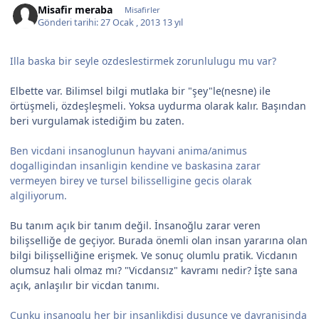
Misafir meraba
Misafirler
Gönderi tarihi:
27 Ocak , 2013
13 yıl
Illa baska bir seyle ozdeslestirmek zorunlulugu mu var?
Elbette var. Bilimsel bilgi mutlaka bir "şey"le(nesne) ile
örtüşmeli, özdeşleşmeli. Yoksa uydurma olarak kalır. Başından
beri vurgulamak istediğim bu zaten.
Ben vicdani insanoglunun hayvani anima/animus
dogalligindan insanligin kendine ve baskasina zarar
vermeyen birey ve tursel bilisselligine gecis olarak
algiliyorum.
Bu tanım açık bir tanım değil. İnsanoğlu zarar veren
bilişselliğe de geçiyor. Burada önemli olan insan yararına olan
bilgi bilişselliğine erişmek. Ve sonuç olumlu pratik. Vicdanın
olumsuz hali olmaz mı? "Vicdansız" kavramı nedir? İşte sana
açık, anlaşılır bir vicdan tanımı.
Cunku insanoglu her bir insanlikdisi dusunce ve davranisinda