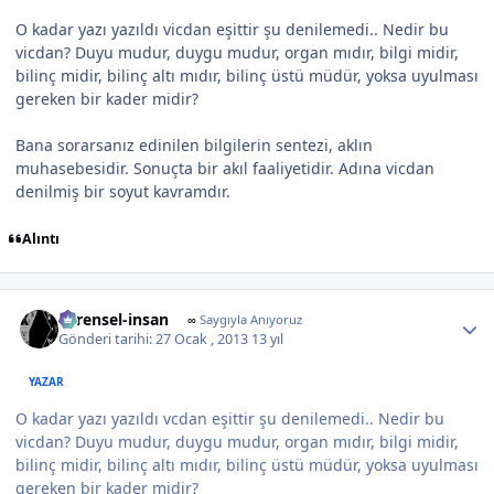
O kadar yazı yazıldı vicdan eşittir şu denilemedi.. Nedir bu
vicdan? Duyu mudur, duygu mudur, organ mıdır, bilgi midir,
bilinç midir, bilinç altı mıdır, bilinç üstü müdür, yoksa uyulması
gereken bir kader midir?
Bana sorarsanız edinilen bilgilerin sentezi, aklın
muhasebesidir. Sonuçta bir akıl faaliyetidir. Adına vicdan
denilmiş bir soyut kavramdır.
Alıntı
Author stats
evrensel-insan
∞
Saygıyla Anıyoruz
Gönderi tarihi:
27 Ocak , 2013
13 yıl
YAZAR
O kadar yazı yazıldı vcdan eşittir şu denilemedi.. Nedir bu
vicdan? Duyu mudur, duygu mudur, organ mıdır, bilgi midir,
bilinç midir, bilinç altı mıdır, bilinç üstü müdür, yoksa uyulması
gereken bir kader midir?