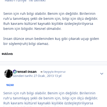
"Halet-i ruhiye" ne demek?
Senin için ruh bilgi olabilir. Benim için değildir. Birilerinin
ruh'u tanımlayış şekli de benim için, bilgi için ölçü değildir.
Ruh kavramı kültürel kaynaklı kişilikle özdeşleştiriliyorsa
benim için bilgidir. Nesnel olmalıdır.
İnsan ölünce onun bedeninden kuş gibi çıkarak uçup giden
bir söylem(ruh) bilgi olamaz.
Alıntı
Author stats
evrensel-insan
∞
Saygıyla Anıyoruz
Gönderi tarihi:
27 Ocak , 2013
13 yıl
YAZAR
Senin için ruh bilgi olabilir. Benim için değildir. Birilerinin
ruh'u tanımlayış şekli de benim için, bilgi için ölçü değildir.
Ruh kavramı kültürel kaynaklı kişilikle özdeşleştiriliyorsa