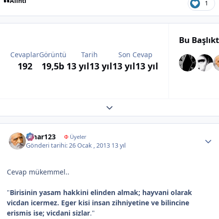
Alıntı
1
Bu Başlık
Cevaplar
Görüntü
Tarih
Son Cevap
192
19,5b
13 yıl
13 yıl
13 yıl
13 yıl
Expand topic overview
Author stats
omar123
Φ
Üyeler
Gönderi tarihi:
26 Ocak , 2013
13 yıl
Cevap mükemmel..
"
Birisinin yasam hakkini elinden almak; hayvani olarak
vicdan icermez. Eger kisi insan zihniyetine ve bilincine
erismis ise; vicdani sizlar
."