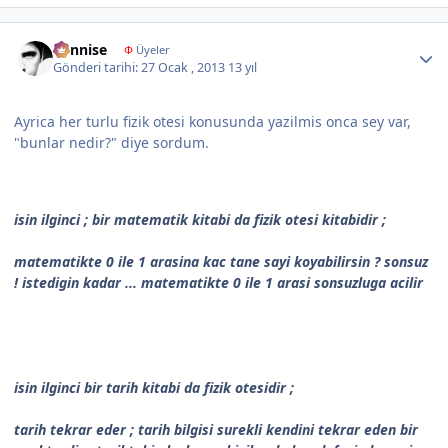
Author stats
dennise
Φ
Üyeler
Gönderi tarihi:
27 Ocak , 2013
13 yıl
Ayrica her turlu fizik otesi konusunda yazilmis onca sey var,
"bunlar nedir?" diye sordum.
isin ilginci ; bir matematik kitabi da fizik otesi kitabidir ;
matematikte 0 ile 1 arasina kac tane sayi koyabilirsin ? sonsuz
! istedigin kadar ... matematikte 0 ile 1 arasi sonsuzluga acilir
isin ilginci bir tarih kitabi da fizik otesidir ;
tarih tekrar eder ; tarih bilgisi surekli kendini tekrar eden bir