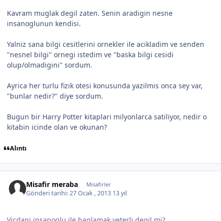
Kavram muglak degil zaten. Senin aradigin nesne
insanoglunun kendisi.
Yalniz sana bilgi cesitlerini ornekler ile acikladim ve senden
"nesnel bilgi" ornegi istedim ve "baska bilgi cesidi
olup/olmadigini" sordum.
Ayrica her turlu fizik otesi konusunda yazilmis onca sey var,
"bunlar nedir?" diye sordum.
Bugun bir Harry Potter kitaplari milyonlarca satiliyor, nedir o
kitabin icinde olan ve okunan?
Alıntı
Misafir meraba
Misafirler
Gönderi tarihi:
27 Ocak , 2013
13 yıl
Vicdani insanoglu ile baglamak yeterli degil mi?