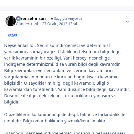
Author stats
evrensel-insan
∞
Saygıyla Anıyoruz
Gönderi tarihi:
27 Ocak , 2013
13 yıl
YAZAR
Neyse anlasildi. Senin su indirgemeci ve determinist
yanasimini asamayacagiz. Ustelik bu felsefenin bilgi degil;
varlik kavraminin bir ozelligi. Yani herseyi nesnellige
indirgeme determinizmi. disa vuran bilgi degil kavramdir.
Bilgi kavramlara verilen anlam ve icerigin kavramlarin
sorgulanmasinin onun ile kurulan bagin kisaca kavramin
bilgisidir. O saydiklarim bilgi degil kavramdir. Bilgi o
kavramlardan turetilendir. Yani dusunce bilgi degil, kavramdir.
Dusunce ile ilgili gelecek her turlu aciklama yanasim v.s.
bilgidir.
O ozelliklerin kullanimi bilgi ile degil, bilinc ve farkindalik ile
ilintilidir. Bilgi onlar hakkinda yazmak/konusmaktir.
Insanoglu nesneye indirgenemez, insanoglu nesnesi oznesi