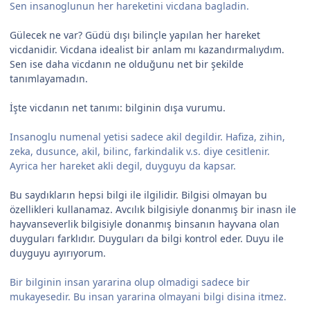
Sen insanoglunun her hareketini vicdana bagladin.
Gülecek ne var? Güdü dışı bilinçle yapılan her hareket
vicdanidir. Vicdana idealist bir anlam mı kazandırmalıydım.
Sen ise daha vicdanın ne olduğunu net bir şekilde
tanımlayamadın.
İşte vicdanın net tanımı: bilginin dışa vurumu.
Insanoglu numenal yetisi sadece akil degildir. Hafiza, zihin,
zeka, dusunce, akil, bilinc, farkindalik v.s. diye cesitlenir.
Ayrica her hareket akli degil, duyguyu da kapsar.
Bu saydıkların hepsi bilgi ile ilgilidir. Bilgisi olmayan bu
özellikleri kullanamaz. Avcılık bilgisiyle donanmış bir inasn ile
hayvanseverlik bilgisiyle donanmış binsanın hayvana olan
duyguları farklıdır. Duyguları da bilgi kontrol eder. Duyu ile
duyguyu ayırıyorum.
Bir bilginin insan yararina olup olmadigi sadece bir
mukayesedir. Bu insan yararina olmayani bilgi disina itmez.