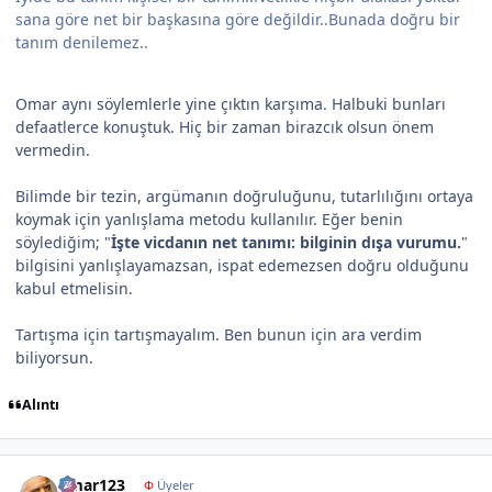
sana göre net bir başkasına göre değildir..Bunada doğru bir
tanım denilemez..
Omar aynı söylemlerle yine çıktın karşıma. Halbuki bunları
defaatlerce konuştuk. Hiç bir zaman birazcık olsun önem
vermedin.
Bilimde bir tezin, argümanın doğruluğunu, tutarlılığını ortaya
koymak için yanlışlama metodu kullanılır. Eğer benin
söylediğim; "
İşte vicdanın net tanımı: bilginin dışa vurumu.
"
bilgisini yanlışlayamazsan, ispat edemezsen doğru olduğunu
kabul etmelisin.
Tartışma için tartışmayalım. Ben bunun için ara verdim
biliyorsun.
Alıntı
Author stats
omar123
Φ
Üyeler