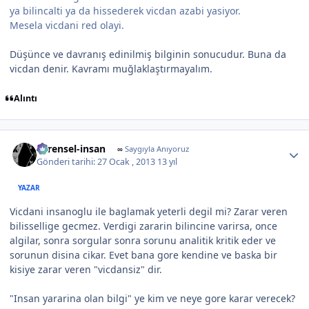
ya bilincalti ya da hissederek vicdan azabi yasiyor.
Mesela vicdani red olayi.
Düşünce ve davranış edinilmiş bilginin sonucudur. Buna da
vicdan denir. Kavramı muğlaklaştırmayalım.
Alıntı
Author stats
evrensel-insan
∞
Saygıyla Anıyoruz
Gönderi tarihi:
27 Ocak , 2013
13 yıl
YAZAR
Vicdani insanoglu ile baglamak yeterli degil mi? Zarar veren
bilissellige gecmez. Verdigi zararin bilincine varirsa, once
algilar, sonra sorgular sonra sorunu analitik kritik eder ve
sorunun disina cikar. Evet bana gore kendine ve baska bir
kisiye zarar veren "vicdansiz" dir.
"Insan yararina olan bilgi" ye kim ve neye gore karar verecek?