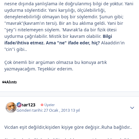
nesne dışında yanlışlama ile doğrulanmış bilgi de yoktur. Yani
uydurma söylentidir. Yani karşılığı, ölçülebilirliği,
deneylenebilirliği olmayan boş bir söylemdir. Şunun gibi;
"mavrak"(kavram'ın tersi). Bir an bu aklıma geldi. Yani bir
"şey"i nitelemeyen söylem. 'Mavrak'la da bir fizik ötesi
uydurma çağrılabilir. Mistik bir kavram olabilir.
Bilgi
ifade/ihtiva etmez. Ama "ne" ifade eder, hiç?
Alaaddin'in
"cin"i gibi..
Çok önemli bir argüman olmazsa bu konuya artık
yazmayacağım. Teşekkür ederim.
Alıntı
Author stats
omar123
Φ
Üyeler
Gönderi tarihi:
27 Ocak , 2013
13 yıl
Vicdan eşit değildir,kişiden kişiye göre değişir..Ruha bağlıdır..