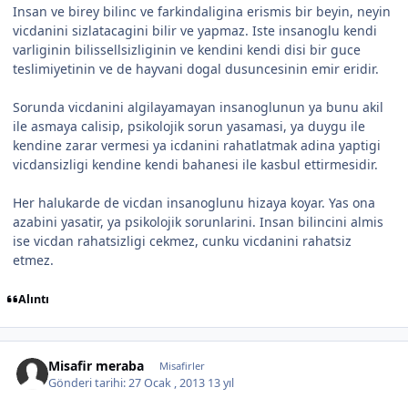
Insan ve birey bilinc ve farkindaligina erismis bir beyin, neyin
vicdanini sizlatacagini bilir ve yapmaz. Iste insanoglu kendi
varliginin bilissellsizliginin ve kendini kendi disi bir guce
teslimiyetinin ve de hayvani dogal dusuncesinin emir eridir.
Sorunda vicdanini algilayamayan insanoglunun ya bunu akil
ile asmaya calisip, psikolojik sorun yasamasi, ya duygu ile
kendine zarar vermesi ya icdanini rahatlatmak adina yaptigi
vicdansizligi kendine kendi bahanesi ile kasbul ettirmesidir.
Her halukarde de vicdan insanoglunu hizaya koyar. Yas ona
azabini yasatir, ya psikolojik sorunlarini. Insan bilincini almis
ise vicdan rahatsizligi cekmez, cunku vicdanini rahatsiz
etmez.
Alıntı
Misafir meraba
Misafirler
Gönderi tarihi:
27 Ocak , 2013
13 yıl