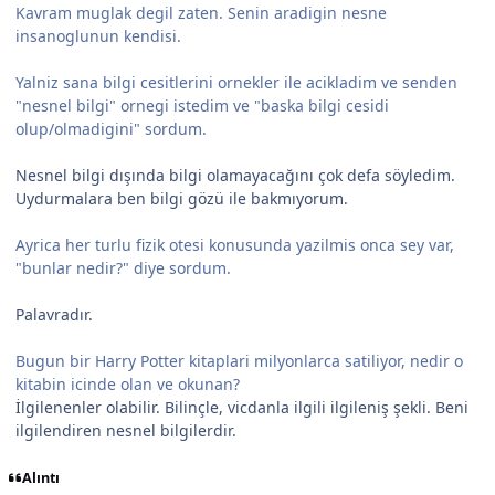
Kavram muglak degil zaten. Senin aradigin nesne
insanoglunun kendisi.
Yalniz sana bilgi cesitlerini ornekler ile acikladim ve senden
"nesnel bilgi" ornegi istedim ve "baska bilgi cesidi
olup/olmadigini" sordum.
Nesnel bilgi dışında bilgi olamayacağını çok defa söyledim.
Uydurmalara ben bilgi gözü ile bakmıyorum.
Ayrica her turlu fizik otesi konusunda yazilmis onca sey var,
"bunlar nedir?" diye sordum.
Palavradır.
Bugun bir Harry Potter kitaplari milyonlarca satiliyor, nedir o
kitabin icinde olan ve okunan?
İlgilenenler olabilir. Bilinçle, vicdanla ilgili ilgileniş şekli. Beni
ilgilendiren nesnel bilgilerdir.
Alıntı