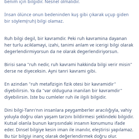
benim için bilgidir. Nesnel olmalıdır.
İnsan ölünce onun bedeninden kuş gibi çıkarak uçup giden
bir söylem(ruh) bilgi olamaz.
Ruh bilgi degil, bir kavramdir. Peki ruh kavramina dayanan
her turlu aciklamayi, izahi, tanimi anlam ve icerigi bilgi olarak
degerlendirmiyorsun da ne olarak degerlendiriyorsun.
Birisi sana "ruh nedir, ruh kavrami hakkinda bilgi verir misin"
derse ne diyeceksin. Ayni tanri kavrami gibi.
En azindan "ruh metafizigin fizik otesi bir kavramidir"
diyebilirsin. Ya da "var olduguna inanilan bir kavramdir"
diyebilirsin. Iste bu cumleler ruh ile ilgili bilgidir.
Dini bilgi-Tanrı'nın insanlara peygamberler aracılığıyla, vahiy
yoluyla doğru olan yaşam tarzını bildirmesi şeklindeki bilgidir.
Kutsal olanla bunun karşısındaki insanın konumunu ifade
eder. Dinsel bilgiye kesin iman ile inanılır, eleştirisi yapılamaz.
Bu tür bilgiyi inanç olarak değerlendirmek doğru olur.