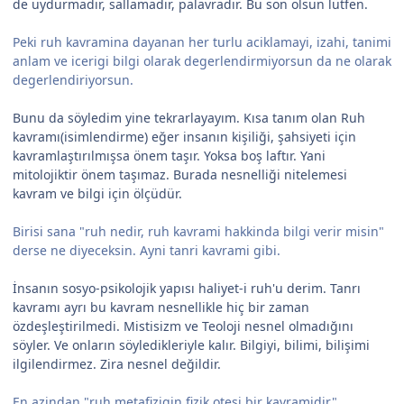
de uydurmadır, sallamadır, palavradır. Bu son olsun lütfen.
Peki ruh kavramina dayanan her turlu aciklamayi, izahi, tanimi
anlam ve icerigi bilgi olarak degerlendirmiyorsun da ne olarak
degerlendiriyorsun.
Bunu da söyledim yine tekrarlayayım. Kısa tanım olan Ruh
kavramı(isimlendirme) eğer insanın kişiliği, şahsiyeti için
kavramlaştırılmışsa önem taşır. Yoksa boş laftır. Yani
mitolojiktir önem taşımaz. Burada nesnelliği nitelemesi
kavram ve bilgi için ölçüdür.
Birisi sana "ruh nedir, ruh kavrami hakkinda bilgi verir misin"
derse ne diyeceksin. Ayni tanri kavrami gibi.
İnsanın sosyo-psikolojik yapısı haliyet-i ruh'u derim. Tanrı
kavramı ayrı bu kavram nesnellikle hiç bir zaman
özdeşleştirilmedi. Mistisizm ve Teoloji nesnel olmadığını
söyler. Ve onların söyledikleriyle kalır. Bilgiyi, bilimi, bilişimi
ilgilendirmez. Zira nesnel değildir.
En azindan "ruh metafizigin fizik otesi bir kavramidir"