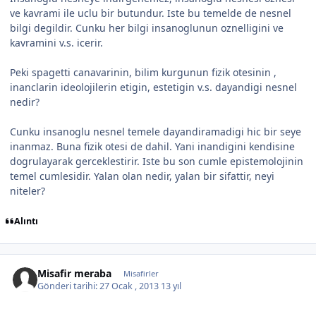
ve kavrami ile uclu bir butundur. Iste bu temelde de nesnel
bilgi degildir. Cunku her bilgi insanoglunun oznelligini ve
kavramini v.s. icerir.
Peki spagetti canavarinin, bilim kurgunun fizik otesinin ,
inanclarin ideolojilerin etigin, estetigin v.s. dayandigi nesnel
nedir?
Cunku insanoglu nesnel temele dayandiramadigi hic bir seye
inanmaz. Buna fizik otesi de dahil. Yani inandigini kendisine
dogrulayarak gerceklestirir. Iste bu son cumle epistemolojinin
temel cumlesidir. Yalan olan nedir, yalan bir sifattir, neyi
niteler?
Alıntı
Misafir meraba
Misafirler
Gönderi tarihi:
27 Ocak , 2013
13 yıl