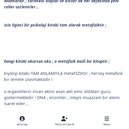
anahtardir ; tarihteki olaylar ve kisiler de her defasinda yeni
roller ustlenirler ..
isin ilginci bir psikoloji kitabi tam olarak metafiziktir ;
hangi kitabi okursan oku ; o metafizik bazli bir kitaptir ;
biyoloji kitabi TAM ANLAMIYLA metaFIZIKtir , hersey metafizik
bir temele ulasmaktadir !
o organellerin insan aklini asan akli emir aldiklari gucu
gostermektedir ! DNA , enzimler , isleyis muazzam bir alemi
isaret eder ..
insan ise olayin hakiki tarafini gormekten korkar, odu patlar ..
Giriş Yap
TIKLA ve Üye Ol
Menu