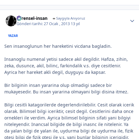
Author stats
evrensel-insan
∞
Saygıyla Anıyoruz
Gönderi tarihi:
27 Ocak , 2013
13 yıl
YAZAR
Sen insanoglunun her hareketini vicdana bagladin.
Insanoglu numenal yetisi sadece akil degildir. Hafiza, zihin,
zeka, dusunce, akil, bilinc, farkindalik v.s. diye cesitlenir.
Ayrica her hareket akli degil, duyguyu da kapsar.
Bir bilginin insan yararina olup olmadigi sadece bir
mukayesedir. Bu insan yararina olmayani bilgi disina itmez.
Bilgi cesitli katagorilerde degerlendirilebilir. Cesit olarak icerik
olarak. Bilimsel bilgi iceriktir, cesit degil. Cesitlerini daha once
ornekleri ile verdim. Ayrica bilimsel bilginin sifati yani bilgiyi
niteleyendir. Inancsal bilgide de bilgi inasnc ile nitelenir. Ya
da yalan bilgi de yalan ile, uydurma bilgi de uydurma ile, fizik
otesi bilgi de fizik otesi ile v.s. yani bunlar bilginin icerigidir,