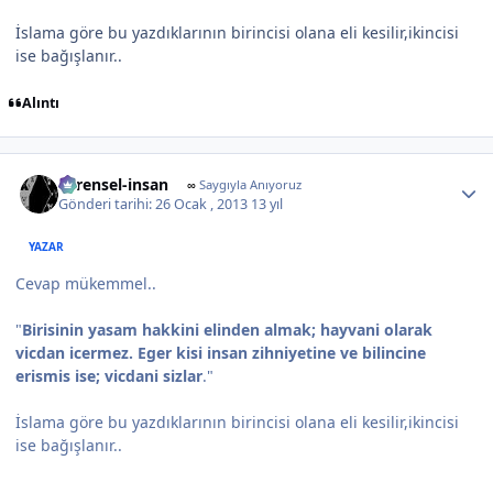
İslama göre bu yazdıklarının birincisi olana eli kesilir,ikincisi
ise bağışlanır..
Alıntı
Author stats
evrensel-insan
∞
Saygıyla Anıyoruz
Gönderi tarihi:
26 Ocak , 2013
13 yıl
YAZAR
Cevap mükemmel..
"
Birisinin yasam hakkini elinden almak; hayvani olarak
vicdan icermez. Eger kisi insan zihniyetine ve bilincine
erismis ise; vicdani sizlar
."
İslama göre bu yazdıklarının birincisi olana eli kesilir,ikincisi
ise bağışlanır..