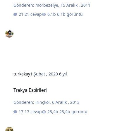
Gönderen:
morbezelye
,
15 Aralık , 2011
21 cevap
6,1b görüntü
turkakay
1 Şubat , 2020
6 yıl
Trakya Espirileri
Trakya Espirileri
Gönderen:
irinçköl
,
6 Aralık , 2013
17 cevap
23,4b görüntü