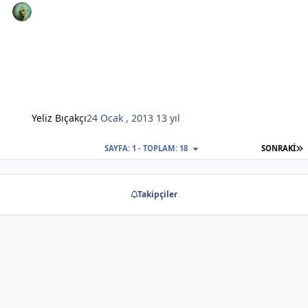
Yeliz Bıçakçı
24 Ocak , 2013
13 yıl
S
SAYFA: 1 - TOPLAM: 18
SONRAKI
Takipçiler