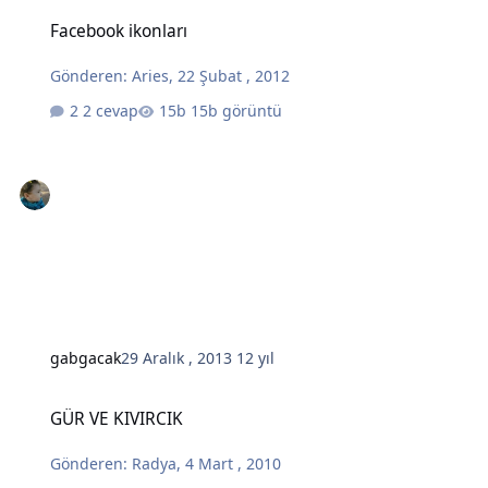
Facebook ikonları
Facebook ikonları
Gönderen:
Aries
,
22 Şubat , 2012
2 cevap
15b görüntü
gabgacak
29 Aralık , 2013
12 yıl
GÜR VE KIVIRCIK
GÜR VE KIVIRCIK
Gönderen:
Radya
,
4 Mart , 2010