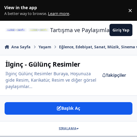
İçeriğe atla
View in the app
×
Di
A better way to browse.
Learn more
.
Tartışma ve Paylaşımların Merkez
Giriş Yap
Ana Sayfa
Yaşam
Eğlence, Edebiyat, Sanat, Müzik, Sinema 
İlginç - Gülünç Resimler
İlginç Gülünç Resimler Buraya, Hoşunuza
Takipçiler
gide Resim, Karikatür, Resim ve diğer görsel
paylaşımlar...
Başlık Aç
SIRALAMA