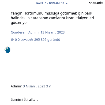
S
SAYFA: 1 - TOPLAM: 18
SONRAKI
Yangın Hortumunu musluğa götürmek için park halindeki bir arabanı
Yangın Hortumunu musluğa götürmek için park
halindeki bir arabanın camlarını kıran itfaiyecileri
gösteriyor
Gönderen:
Admin
,
13 Nisan , 2023
0 cevap
895 görüntü
Admin
13 Nisan , 2023
3 yıl
Samimi İtiraflar:
Samimi İtiraflar: