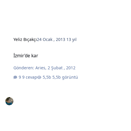
Yeliz Bıçakçı
24 Ocak , 2013
13 yıl
İzmir'de kar
İzmir'de kar
Gönderen:
Aries
,
2 Şubat , 2012
9 cevap
5,5b görüntü