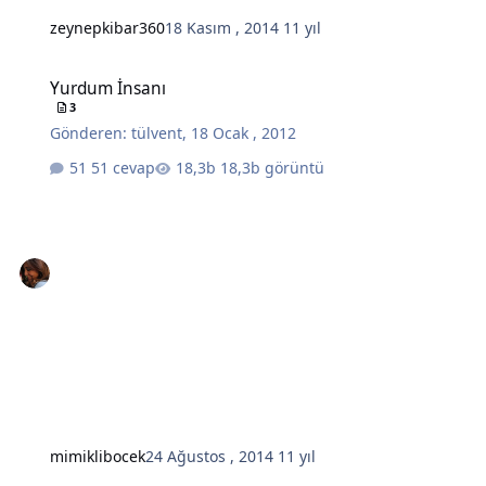
zeynepkibar360
18 Kasım , 2014
11 yıl
Yurdum İnsanı
Yurdum İnsanı
3
Gönderen:
tülvent
,
18 Ocak , 2012
51 cevap
18,3b görüntü
mimiklibocek
24 Ağustos , 2014
11 yıl