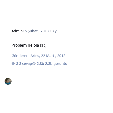
Admin
15 Şubat , 2013
13 yıl
Problem ne ola ki :)
Problem ne ola ki :)
Gönderen:
Aries
,
22 Mart , 2012
8 cevap
2,8b görüntü