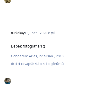
turkakay
1 Şubat , 2020
6 yıl
Bebek fotoğrafları :)
Bebek fotoğrafları :)
Gönderen:
Aries
,
22 Nisan , 2010
4 cevap
4,1b görüntü