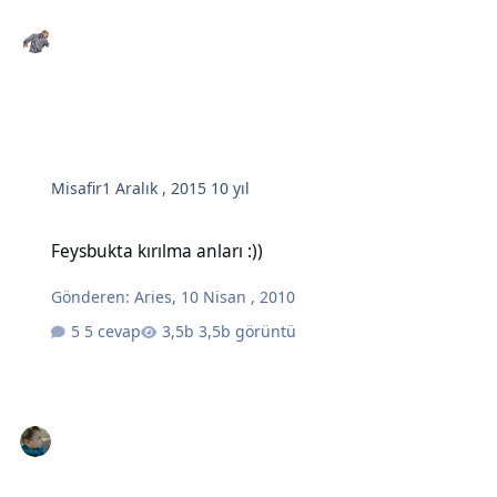
Misafir
1 Aralık , 2015
10 yıl
Feysbukta kırılma anları :))
Feysbukta kırılma anları :))
Gönderen:
Aries
,
10 Nisan , 2010
5 cevap
3,5b görüntü