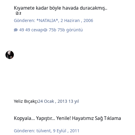
Kıyamete kadar böyle havada duracakmış..
Kıyamete kadar böyle havada duracakmış..
2
Gönderen:
*NATALIA*
,
2 Haziran , 2006
49 cevap
75b görüntü
Yeliz Bıçakçı
24 Ocak , 2013
13 yıl
Kopyala... Yapıştır... Yenile! Hayatımız Sağ Tıklama
Kopyala... Yapıştır... Yenile! Hayatımız Sağ Tıklama
Gönderen:
tülvent
,
9 Eylül , 2011