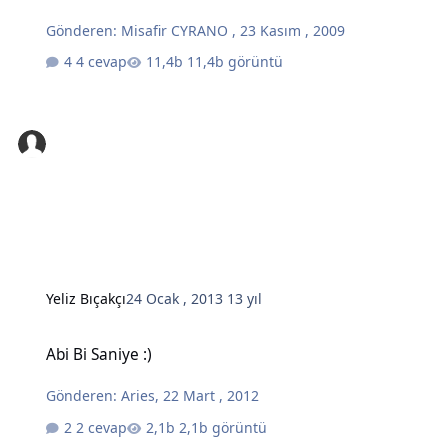
Gönderen:
Misafir CYRANO
,
23 Kasım , 2009
4 cevap
11,4b görüntü
Yeliz Bıçakçı
24 Ocak , 2013
13 yıl
Abi Bi Saniye :)
Abi Bi Saniye :)
Gönderen:
Aries
,
22 Mart , 2012
2 cevap
2,1b görüntü