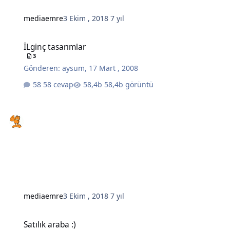
mediaemre
3 Ekim , 2018
7 yıl
İLginç tasarımlar
İLginç tasarımlar
3
Gönderen:
aysum
,
17 Mart , 2008
58 cevap
58,4b görüntü
mediaemre
3 Ekim , 2018
7 yıl
Satılık araba :)
Satılık araba :)