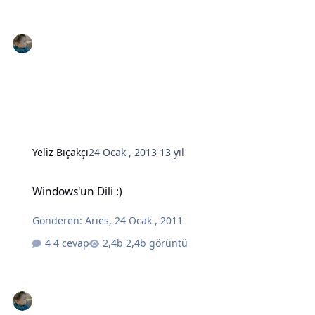
Yeliz Bıçakçı
24 Ocak , 2013
13 yıl
Windows'un Dili :)
Windows'un Dili :)
Gönderen:
Aries
,
24 Ocak , 2011
4 cevap
2,4b görüntü