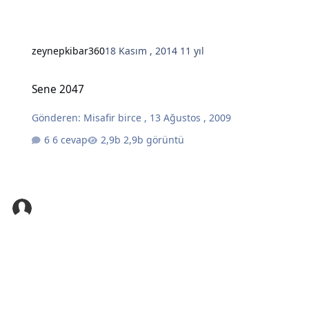
zeynepkibar360
18 Kasım , 2014
11 yıl
Sene 2047
Sene 2047
Gönderen:
Misafir birce
,
13 Ağustos , 2009
6 cevap
2,9b görüntü