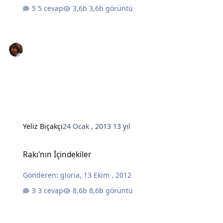
5 cevap
3,6b görüntü
Yeliz Bıçakçı
24 Ocak , 2013
13 yıl
Rakı'nın İçindekiler
Rakı'nın İçindekiler
Gönderen:
gloria
,
13 Ekim , 2012
3 cevap
8,6b görüntü