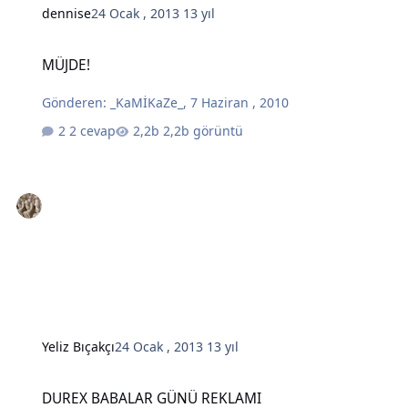
dennise
24 Ocak , 2013
13 yıl
MÜJDE!
MÜJDE!
Gönderen:
_KaMİKaZe_
,
7 Haziran , 2010
2 cevap
2,2b görüntü
Yeliz Bıçakçı
24 Ocak , 2013
13 yıl
DUREX BABALAR GÜNÜ REKLAMI
DUREX BABALAR GÜNÜ REKLAMI