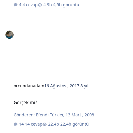
4 cevap
4,9b görüntü
orcundanadam
16 Ağustos , 2017
8 yıl
Gerçek mi?
Gerçek mi?
Gönderen:
Efendi Türkler
,
13 Mart , 2008
14 cevap
22,4b görüntü