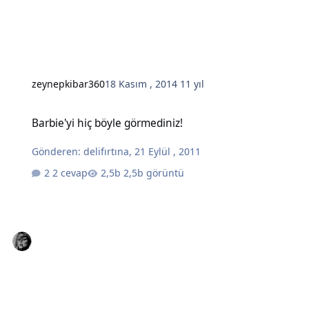
zeynepkibar360
18 Kasım , 2014
11 yıl
Barbie'yi hiç böyle görmediniz!
Barbie'yi hiç böyle görmediniz!
Gönderen:
delifırtına
,
21 Eylül , 2011
2 cevap
2,5b görüntü