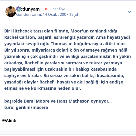
Author stats
sardunyam
Φ
Süper Üye
Gönderi tarihi:
14 Ocak , 2007
19 yıl
Bir Hitchcock tarzı olan filmde, Moor'un canlandırdığı
Rachel Carlson, başarılı esrarengiz yazardır. Ama hayatı yedi
yaşındaki sevgili oğlu Thomas'ın boğulmasıyla altüst olur.
Bir yıl sonra, milyarlarca dolarlık ön ödemeye rağmen hâlâ
yazmak için çok şaşkındır ve evliliği parçalanmıştır. En yakın
arkadaşı, Rachel'in yaralarını sarması ve tekrar yazmaya
başlayabilmesi için uzak sakin bir balıkçı kasabasında
sayfiye evi kiralar. Bu sessiz ve sakin balıkçı kasabasında,
yaşadağı olaylar Rachel'ı hayatı ve akıl sağlığı için endişe
etmesine ve korkmasına neden olur.
başrolde Demi Moore ve Hans Matheson oynuyor...
türü: gerilim/macera
Alıntı