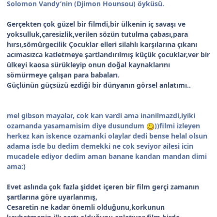
Solomon Vandy’nin (Djimon Hounsou) öyküsü.
Gerçekten çok güzel bir filmdi,bir ülkenin iç savaşı ve
yoksulluk,çaresizlik,verilen sözün tutulma çabası,para
hırsı,sömürgecilik Çocuklar elleri silahlı karşılarına çıkanı
acımasızca katletmeye şartlandırılmış küçük çocuklar,ver bir
ülkeyi kaosa sürükleyip onun doğal kaynaklarını
sömürmeye çalışan para babaları.
Güçlünün güçsüzü ezdiği bir dünyanın görsel anlatımı..
mel gibson mayalar, cok kan vardi ama inanilmazdi,iyiki
ozamanda yasamamisim diye dusundum
))filmi izleyen
herkez kan iskence ozamanki olaylar dedi bense helal olsun
adama isde bu dedim demekki ne cok seviyor ailesi icin
mucadele ediyor dedim aman banane kandan mandan dimi
ama:)
Evet aslında çok fazla şiddet içeren bir film gerçi zamanın
şartlarına göre uyarlanmış,
Cesaretin ne kadar önemli olduğunu,korkunun