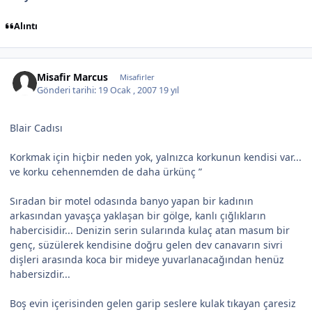
Alıntı
Misafir Marcus
Misafirler
Gönderi tarihi:
19 Ocak , 2007
19 yıl
Blair Cadısı
Korkmak için hiçbir neden yok, yalnızca korkunun kendisi var...
ve korku cehennemden de daha ürkünç ”
Sıradan bir motel odasında banyo yapan bir kadının
arkasından yavaşça yaklaşan bir gölge, kanlı çığlıkların
habercisidir... Denizin serin sularında kulaç atan masum bir
genç, süzülerek kendisine doğru gelen dev canavarın sivri
dişleri arasında koca bir mideye yuvarlanacağından henüz
habersizdir...
Boş evin içerisinden gelen garip seslere kulak tıkayan çaresiz