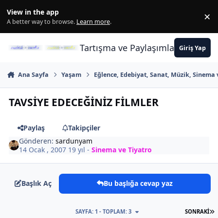
İçeriğe atla
View in the app
×
Di
A better way to browse.
Learn more
.
Tartışma ve Paylaşımların Merkez
Giriş Yap
Ana Sayfa
Yaşam
Eğlence, Edebiyat, Sanat, Müzik, Sinema 
TAVSİYE EDECEĞİNİZ FİLMLER
Paylaş
Takipçiler
Gönderen:
sardunyam
14 Ocak , 2007
19 yıl
-
Sinema ve Tiyatro
Başlık Aç
Bu başlığa cevap yaz
S
SAYFA: 1 - TOPLAM: 3
SONRAKI