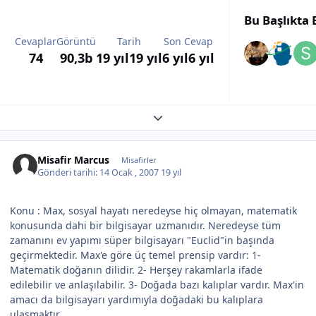
Bu Başlıkta
Cevaplar
Görüntü
Tarih
Son Cevap
74
90,3b
19 yıl
19 yıl
6 yıl
6 yıl
Expand topic overview
Misafir Marcus
Misafirler
Gönderi tarihi:
14 Ocak , 2007
19 yıl
Konu : Max, sosyal hayatı neredeyse hiç olmayan, matematik
konusunda dahi bir bilgisayar uzmanıdır. Neredeyse tüm
zamanını ev yapımı süper bilgisayarı "Euclid"in başında
geçirmektedir. Max'e göre üç temel prensip vardır: 1-
Matematik doğanın dilidir. 2- Herşey rakamlarla ifade
edilebilir ve anlaşılabilir. 3- Doğada bazı kalıplar vardır. Max'in
amacı da bilgisayarı yardımıyla doğadaki bu kalıplara
ulaşmaktır.