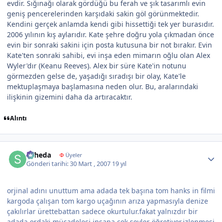
evdir. Sığınağı olarak gördüğü bu ferah ve şık tasarımlı evin
geniş pencerelerinden karşıdaki sakin göl görünmektedir.
Kendini gerçek anlamda kendi gibi hissettiği tek yer burasıdır.
2006 yılının kış aylarıdır. Kate şehre doğru yola çıkmadan önce
evin bir sonraki sakini için posta kutusuna bir not bırakır. Evin
Kate'ten sonraki sahibi, evi inşa eden mimarın oğlu olan Alex
Wyler'dır (Keanu Reeves). Alex bir süre Kate'in notunu
görmezden gelse de, yaşadığı sıradışı bir olay, Kate'le
mektuplaşmaya başlamasına neden olur. Bu, aralarındaki
ilişkinin gizemini daha da artıracaktır.
Alıntı
Author stats
suheda
Φ
Üyeler
Gönderi tarihi:
30 Mart , 2007
19 yıl
orjinal adını unuttum ama adada tek başına tom hanks in filmi
kargoda çalışan tom kargo uçağının arıza yapmasıyla denize
çakılırlar ürettebattan sadece okurtulur.fakat yalnızdır bir
adada ordaki mücadelesi insana çok şeyler öğretiyor.izlenmesi