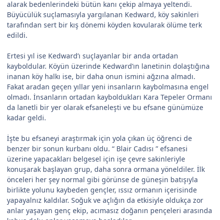
alarak bedenlerindeki bütün kanı çekip almaya yeltendi.
Büyücülük suçlamasıyla yargılanan Kedward, köy sakinleri
tarafından sert bir kış dönemi köyden kovularak ölüme terk
edildi.
Ertesi yıl ise Kedward’ı suçlayanlar bir anda ortadan
kayboldular. Köyün üzerinde Kedward’ın lanetinin dolaştığına
inanan köy halkı ise, bir daha onun ismini ağzına almadı.
Fakat aradan geçen yıllar yeni insanların kaybolmasına engel
olmadı. İnsanların ortadan kayboldukları Kara Tepeler Ormanı
da lanetli bir yer olarak efsaneleşti ve bu efsane günümüze
kadar geldi.
İşte bu efsaneyi araştırmak için yola çıkan üç öğrenci de
benzer bir sonun kurbanı oldu. “ Blair Cadısı ” efsanesi
üzerine yapacakları belgesel için işe çevre sakinleriyle
konuşarak başlayan grup, daha sonra ormana yöneldiler. İlk
önceleri her şey normal gibi görünse de güneşin batışıyla
birlikte yolunu kaybeden gençler, ıssız ormanın içerisinde
yapayalnız kaldılar. Soğuk ve açlığın da etkisiyle oldukça zor
anlar yaşayan genç ekip, acımasız doğanın pençeleri arasında