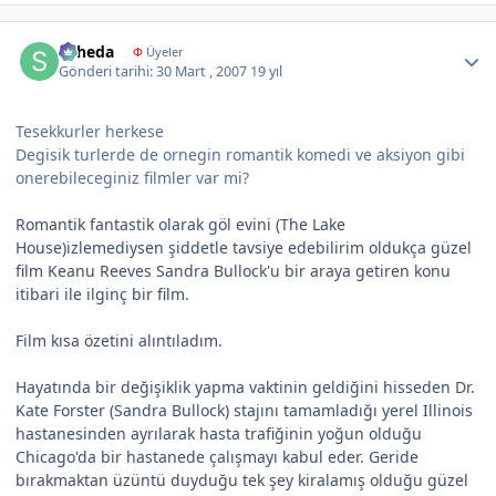
Author stats
suheda
Φ
Üyeler
Gönderi tarihi:
30 Mart , 2007
19 yıl
Tesekkurler herkese
Degisik turlerde de ornegin romantik komedi ve aksiyon gibi
onerebileceginiz filmler var mi?
Romantik fantastik olarak göl evini (The Lake
House)izlemediysen şiddetle tavsiye edebilirim oldukça güzel
film Keanu Reeves Sandra Bullock'u bir araya getiren konu
itibari ile ilginç bir film.
Film kısa özetini alıntıladım.
Hayatında bir değişiklik yapma vaktinin geldiğini hisseden Dr.
Kate Forster (Sandra Bullock) stajını tamamladığı yerel Illinois
hastanesinden ayrılarak hasta trafiğinin yoğun olduğu
Chicago'da bir hastanede çalışmayı kabul eder. Geride
bırakmaktan üzüntü duyduğu tek şey kiralamış olduğu güzel