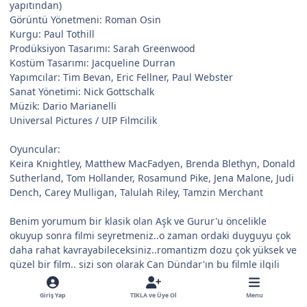
yapıtından)
Görüntü Yönetmeni: Roman Osin
Kurgu: Paul Tothill
Prodüksiyon Tasarımı: Sarah Greenwood
Kostüm Tasarımı: Jacqueline Durran
Yapımcılar: Tim Bevan, Eric Fellner, Paul Webster
Sanat Yönetimi: Nick Gottschalk
Müzik: Dario Marianelli
Universal Pictures / UIP Filmcilik
Oyuncular:
Keira Knightley, Matthew MacFadyen, Brenda Blethyn, Donald
Sutherland, Tom Hollander, Rosamund Pike, Jena Malone, Judi
Dench, Carey Mulligan, Talulah Riley, Tamzin Merchant
Benim yorumum bir klasik olan Aşk ve Gurur'u öncelikle
okuyup sonra filmi seyretmeniz..o zaman ordaki duyguyu çok
daha rahat kavrayabileceksiniz..romantizm dozu çok yüksek ve
güzel bir film.. sizi son olarak Can Dündar'ın bu filmle ilgili
yorumuyla başbaşa bırakıyorum..
Giriş Yap
TIKLA ve Üye Ol
Menu