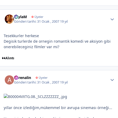
Author stats
LeylaM
Φ
Üyeler
Gönderi tarihi:
31 Ocak , 2007
19 yıl
Tesekkurler herkese
Degisik turlerde de ornegin romantik komedi ve aksiyon gibi
onerebileceginiz filmler var mi?
Alıntı
Author stats
adrenalin
Φ
Üyeler
Gönderi tarihi:
31 Ocak , 2007
19 yıl
yıllar önce izlediğim,mükemmel bir avrupa sineması örneği...