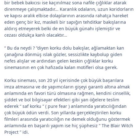
bir bebek bakıcısı ise kaçınılmaz sona nafile çığlıklar atarak
direnmeye çalışmaktadır... Karanlık odaların, uzun koridorların
ve kapısı aralık elbise dolaplarının arasında rahatça hareket
eden genç bir kız, maskeli bir sapığın tehditkar bakışlarına
aldırış etmeyerek belki de en büyük günahı işlemiştir ve
cezası oldukça kanlı olacaktır...
“ Bu da neydi ? ”diyen korku dolu bakışlar, ağlamaktan kan
çanağına dönmüş ıslak gözler, sessizlikte kaybolup giden
nefes alışlar ve ardından gelen keskin çığlıklar korku
sinemasının en çok hafızada kalan motifleri olsa gerek.
Korku sineması, son 20 yıl içerisinde çok büyük başarılara
imza atmasına ve de yapımcıların gişeyi garanti altına almak
anlamında en favori türü olmasına rağmen, kendini cinsellik,
şiddet ve bol bilgisayar efektleri gibi yan öğelere teslim
ederek “ saf korku ” ( pure fear ) anlamında yaratıcılığından
çok büyük ödün verdi. Son yıllarda gerçekleştirilen korku
filmleri arasında yaratıcılığın ne demek olduğunu göstermek
anlamında en başarılı yapım ise hiç şüphesiz “ The Blair Witch
Project ” idi.