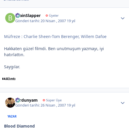
Author stats
BrainSlapper
Φ
Üyeler
Gönderi tarihi:
20 Nisan , 2007
19 yıl
Müfreze : Charlie Sheen-Tom Berenger, Willem Dafoe
Hakkaten güzel filmdi. Ben unutmuşum yazmayı, iyi
hatırlattın.
Saygılar.
Alıntı
Author stats
sardunyam
Φ
Süper Üye
Gönderi tarihi:
26 Nisan , 2007
19 yıl
YAZAR
Blood Diamond