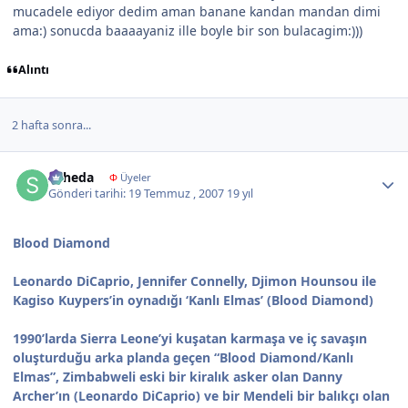
mucadele ediyor dedim aman banane kandan mandan dimi
ama:) sonucda baaaayaniz ille boyle bir son bulacagim:)))
Alıntı
2 hafta sonra...
Author stats
suheda
Φ
Üyeler
Gönderi tarihi:
19 Temmuz , 2007
19 yıl
Blood Diamond
Leonardo DiCaprio, Jennifer Connelly, Djimon Hounsou ile
Kagiso Kuypers’in oynadığı ‘Kanlı Elmas’ (Blood Diamond)
1990’larda Sierra Leone’yi kuşatan karmaşa ve iç savaşın
oluşturduğu arka planda geçen “Blood Diamond/Kanlı
Elmas”, Zimbabweli eski bir kiralık asker olan Danny
Archer’ın (Leonardo DiCaprio) ve bir Mendeli bir balıkçı olan