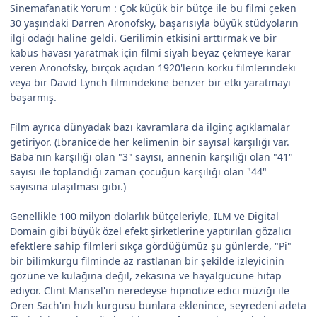
Sinemafanatik Yorum : Çok küçük bir bütçe ile bu filmi çeken
30 yaşındaki Darren Aronofsky, başarısıyla büyük stüdyoların
ilgi odağı haline geldi. Gerilimin etkisini arttırmak ve bir
kabus havası yaratmak için filmi siyah beyaz çekmeye karar
veren Aronofsky, birçok açıdan 1920'lerin korku filmlerindeki
veya bir David Lynch filmindekine benzer bir etki yaratmayı
başarmış.
Film ayrıca dünyadak bazı kavramlara da ilginç açıklamalar
getiriyor. (İbranice'de her kelimenin bir sayısal karşılığı var.
Baba'nın karşılığı olan "3" sayısı, annenin karşılığı olan "41"
sayısı ile toplandığı zaman çocuğun karşılığı olan "44"
sayısına ulaşılması gibi.)
Genellikle 100 milyon dolarlık bütçeleriyle, ILM ve Digital
Domain gibi büyük özel efekt şirketlerine yaptırılan gözalıcı
efektlere sahip filmleri sıkça gördüğümüz şu günlerde, "Pi"
bir bilimkurgu filminde az rastlanan bir şekilde izleyicinin
gözüne ve kulağına değil, zekasına ve hayalgücüne hitap
ediyor. Clint Mansel'in neredeyse hipnotize edici müziği ile
Oren Sach'ın hızlı kurgusu bunlara eklenince, seyredeni adeta