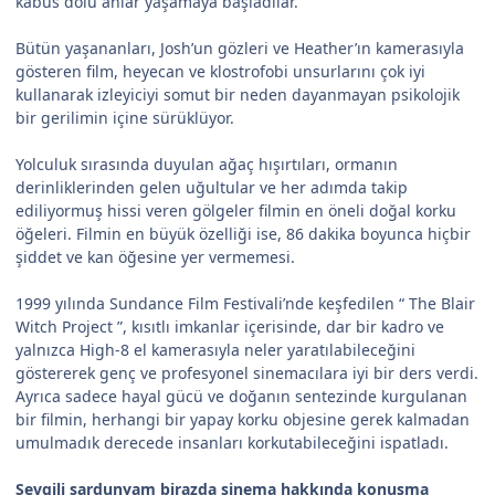
kabus dolu anlar yaşamaya başladılar.
Bütün yaşananları, Josh’un gözleri ve Heather’ın kamerasıyla
gösteren film, heyecan ve klostrofobi unsurlarını çok iyi
kullanarak izleyiciyi somut bir neden dayanmayan psikolojik
bir gerilimin içine sürüklüyor.
Yolculuk sırasında duyulan ağaç hışırtıları, ormanın
derinliklerinden gelen uğultular ve her adımda takip
ediliyormuş hissi veren gölgeler filmin en öneli doğal korku
öğeleri. Filmin en büyük özelliği ise, 86 dakika boyunca hiçbir
şiddet ve kan öğesine yer vermemesi.
1999 yılında Sundance Film Festivali’nde keşfedilen “ The Blair
Witch Project ”, kısıtlı imkanlar içerisinde, dar bir kadro ve
yalnızca High-8 el kamerasıyla neler yaratılabileceğini
göstererek genç ve profesyonel sinemacılara iyi bir ders verdi.
Ayrıca sadece hayal gücü ve doğanın sentezinde kurgulanan
bir filmin, herhangi bir yapay korku objesine gerek kalmadan
umulmadık derecede insanları korkutabileceğini ispatladı.
Sevgili sardunyam birazda sinema hakkında konuşma