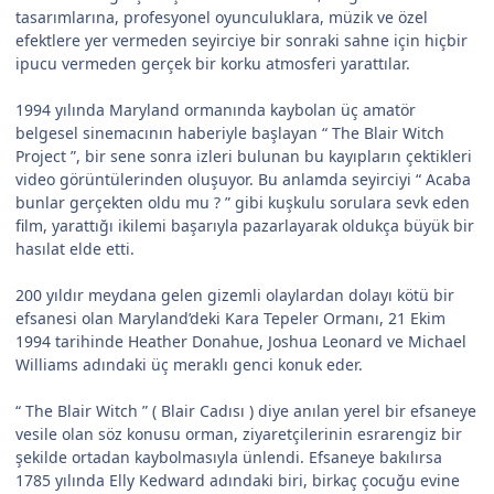
tasarımlarına, profesyonel oyunculuklara, müzik ve özel
efektlere yer vermeden seyirciye bir sonraki sahne için hiçbir
ipucu vermeden gerçek bir korku atmosferi yarattılar.
1994 yılında Maryland ormanında kaybolan üç amatör
belgesel sinemacının haberiyle başlayan “ The Blair Witch
Project ”, bir sene sonra izleri bulunan bu kayıpların çektikleri
video görüntülerinden oluşuyor. Bu anlamda seyirciyi “ Acaba
bunlar gerçekten oldu mu ? ” gibi kuşkulu sorulara sevk eden
film, yarattığı ikilemi başarıyla pazarlayarak oldukça büyük bir
hasılat elde etti.
200 yıldır meydana gelen gizemli olaylardan dolayı kötü bir
efsanesi olan Maryland’deki Kara Tepeler Ormanı, 21 Ekim
1994 tarihinde Heather Donahue, Joshua Leonard ve Michael
Williams adındaki üç meraklı genci konuk eder.
“ The Blair Witch ” ( Blair Cadısı ) diye anılan yerel bir efsaneye
vesile olan söz konusu orman, ziyaretçilerinin esrarengiz bir
şekilde ortadan kaybolmasıyla ünlendi. Efsaneye bakılırsa
1785 yılında Elly Kedward adındaki biri, birkaç çocuğu evine