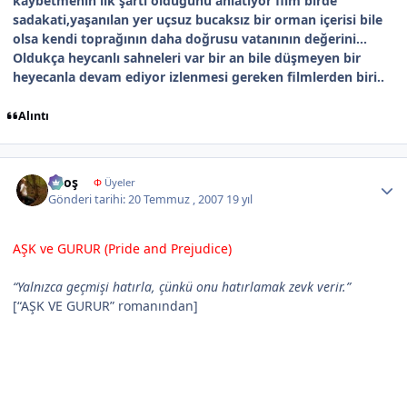
kaybetmenin ilk şartı olduğunu anlatıyor film birde
sadakati,yaşanılan yer uçsuz bucaksız bir orman içerisi bile
olsa kendi toprağının daha doğrusu vatanının değerini...
Oldukça heycanlı sahneleri var bir an bile düşmeyen bir
heyecanla devam ediyor izlenmesi gereken filmlerden biri..
Alıntı
Author stats
diloş
Φ
Üyeler
Gönderi tarihi:
20 Temmuz , 2007
19 yıl
AŞK ve GURUR (Pride and Prejudice)
“Yalnızca geçmişi hatırla, çünkü onu hatırlamak zevk verir.”
[“AŞK VE GURUR” romanından]