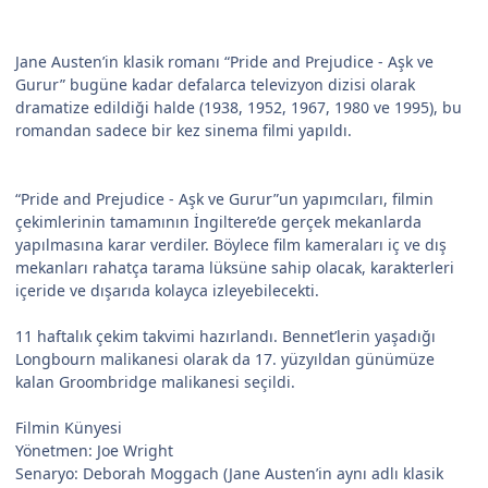
Jane Austen’in klasik romanı “Pride and Prejudice - Aşk ve
Gurur” bugüne kadar defalarca televizyon dizisi olarak
dramatize edildiği halde (1938, 1952, 1967, 1980 ve 1995), bu
romandan sadece bir kez sinema filmi yapıldı.
“Pride and Prejudice - Aşk ve Gurur”un yapımcıları, filmin
çekimlerinin tamamının İngiltere’de gerçek mekanlarda
yapılmasına karar verdiler. Böylece film kameraları iç ve dış
mekanları rahatça tarama lüksüne sahip olacak, karakterleri
içeride ve dışarıda kolayca izleyebilecekti.
11 haftalık çekim takvimi hazırlandı. Bennet’lerin yaşadığı
Longbourn malikanesi olarak da 17. yüzyıldan günümüze
kalan Groombridge malikanesi seçildi.
Filmin Künyesi
Yönetmen: Joe Wright
Senaryo: Deborah Moggach (Jane Austen’in aynı adlı klasik