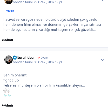
Gönderi tarihi:
29 Ocak , 2007
19 yıl
YAZAR
hacivat ve karagöz neden öldürüldü'yü izledim çok güzeldi
hem dönem filmi olması ve dönemin gerçeklerini yansıtması
hemde oyuncuların çıkardığı muhteşem rol çok güzeldi...
Alıntı
Author stats
cultural idea
Φ
Üyeler
Gönderi tarihi:
30 Ocak , 2007
19 yıl
Benim önerim:
fight club
Felsefesi muhteşem olan bi film kesinlikle izleyin...
Alıntı