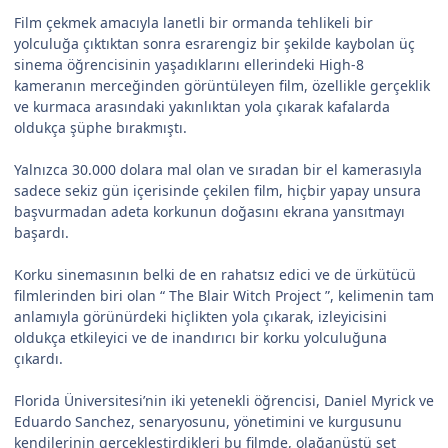
Film çekmek amacıyla lanetli bir ormanda tehlikeli bir
yolculuğa çıktıktan sonra esrarengiz bir şekilde kaybolan üç
sinema öğrencisinin yaşadıklarını ellerindeki High-8
kameranın merceğinden görüntüleyen film, özellikle gerçeklik
ve kurmaca arasındaki yakınlıktan yola çıkarak kafalarda
oldukça şüphe bırakmıştı.
Yalnızca 30.000 dolara mal olan ve sıradan bir el kamerasıyla
sadece sekiz gün içerisinde çekilen film, hiçbir yapay unsura
başvurmadan adeta korkunun doğasını ekrana yansıtmayı
başardı.
Korku sinemasının belki de en rahatsız edici ve de ürkütücü
filmlerinden biri olan “ The Blair Witch Project ”, kelimenin tam
anlamıyla görünürdeki hiçlikten yola çıkarak, izleyicisini
oldukça etkileyici ve de inandırıcı bir korku yolculuğuna
çıkardı.
Florida Üniversitesi’nin iki yetenekli öğrencisi, Daniel Myrick ve
Eduardo Sanchez, senaryosunu, yönetimini ve kurgusunu
kendilerinin gerçekleştirdikleri bu filmde, olağanüstü set