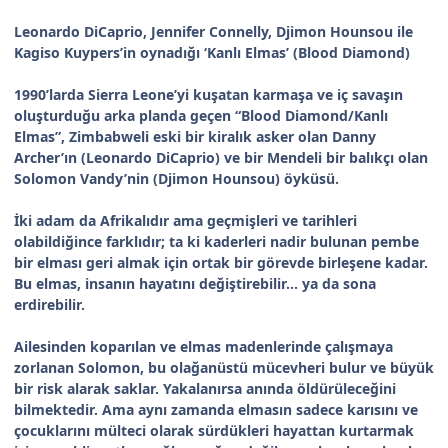
Leonardo DiCaprio, Jennifer Connelly, Djimon Hounsou ile
Kagiso Kuypers’in oynadığı ‘Kanlı Elmas’ (Blood Diamond)
1990’larda Sierra Leone’yi kuşatan karmaşa ve iç savaşın
oluşturduğu arka planda geçen “Blood Diamond/Kanlı
Elmas”, Zimbabweli eski bir kiralık asker olan Danny
Archer’ın (Leonardo DiCaprio) ve bir Mendeli bir balıkçı olan
Solomon Vandy’nin (Djimon Hounsou) öyküsü.
İki adam da Afrikalıdır ama geçmişleri ve tarihleri
olabildiğince farklıdır; ta ki kaderleri nadir bulunan pembe
bir elması geri almak için ortak bir görevde birleşene kadar.
Bu elmas, insanın hayatını değiştirebilir… ya da sona
erdirebilir.
Ailesinden koparılan ve elmas madenlerinde çalışmaya
zorlanan Solomon, bu olağanüstü mücevheri bulur ve büyük
bir risk alarak saklar. Yakalanırsa anında öldürüleceğini
bilmektedir. Ama aynı zamanda elmasın sadece karısını ve
çocuklarını mülteci olarak sürdükleri hayattan kurtarmak