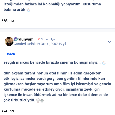
isteğimden fazlaca laf kalabalığı yapıyorum..Kusuruma
bakma artık
Alıntı
Author stats
sardunyam
Φ
Süper Üye
Gönderi tarihi:
19 Ocak , 2007
19 yıl
YAZAR
sevgili marcus bencede birazda sinema konuşmalıyız...
dün akşam tarantinonun otel filmini izledim gerçekten
etkileyici sahneler vardı gerçi ben gerilim filmlerinde kan
görmekten hoşlanmıyorum ama film iyi işlenmişti ve gencin
kurtulma mücadelesi etkileyiciydi. insanların zevk için
işkence ile insan öldürmek adına binlerce dolar ödemeside
çok ürkütücüydü.
Alıntı