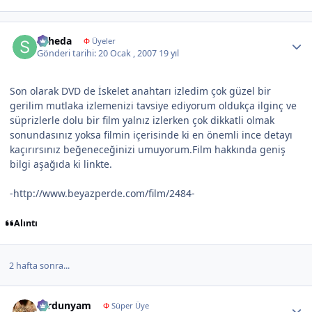
Author stats
suheda
Φ
Üyeler
Gönderi tarihi:
20 Ocak , 2007
19 yıl
Son olarak DVD de İskelet anahtarı izledim çok güzel bir
gerilim mutlaka izlemenizi tavsiye ediyorum oldukça ilginç ve
süprizlerle dolu bir film yalnız izlerken çok dikkatli olmak
sonundasınız yoksa filmin içerisinde ki en önemli ince detayı
kaçırırsınız beğeneceğinizi umuyorum.Film hakkında geniş
bilgi aşağıda ki linkte.
-http://www.beyazperde.com/film/2484-
Alıntı
2 hafta sonra...
Author stats
sardunyam
Φ
Süper Üye