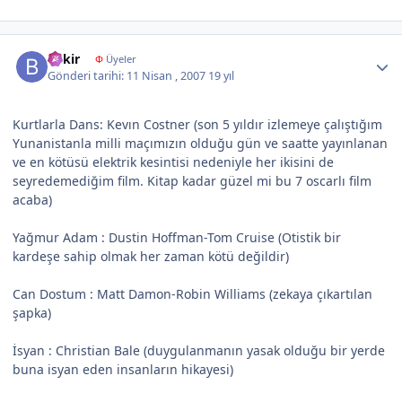
Author stats
bekir
Φ
Üyeler
Gönderi tarihi:
11 Nisan , 2007
19 yıl
Kurtlarla Dans: Kevın Costner (son 5 yıldır izlemeye çalıştığım
Yunanistanla milli maçımızın olduğu gün ve saatte yayınlanan
ve en kötüsü elektrik kesintisi nedeniyle her ikisini de
seyredemediğim film. Kitap kadar güzel mi bu 7 oscarlı film
acaba)
Yağmur Adam : Dustin Hoffman-Tom Cruise (Otistik bir
kardeşe sahip olmak her zaman kötü değildir)
Can Dostum : Matt Damon-Robin Williams (zekaya çıkartılan
şapka)
İsyan : Christian Bale (duygulanmanın yasak olduğu bir yerde
buna isyan eden insanların hikayesi)