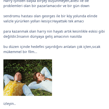
Harry işinden başka birşey düşünmeyen,ailesi ile de
problemleri olan bir pazarlamacıdır ve bir gün down
sendromu hastası olan georges ile bir köy yolunda elinde
valizle yürürken yolları kesişir.Hayattaki tek amacı
para kazanmak olan harry nin hayatı artık kesinlikle eskisi gibi
değildir.İnsanın dünyaya geliş amacının nasılda
bu düzen içinde hedefini şaşırdığını anlatan çok içten,sıcak
mükemmel bir film...
izleyin..