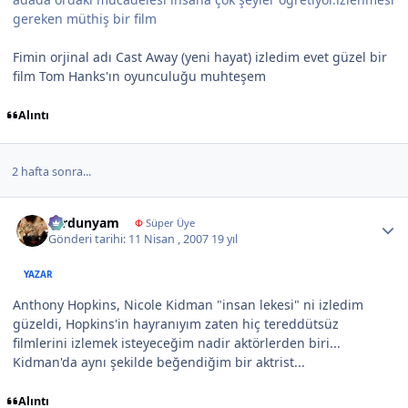
gereken müthiş bir film
Fimin orjinal adı Cast Away (yeni hayat) izledim evet güzel bir
film Tom Hanks'ın oyunculuğu muhteşem
Alıntı
2 hafta sonra...
Author stats
sardunyam
Φ
Süper Üye
Gönderi tarihi:
11 Nisan , 2007
19 yıl
YAZAR
Anthony Hopkins, Nicole Kidman "insan lekesi" ni izledim
güzeldi, Hopkins'in hayranıyım zaten hiç tereddütsüz
filmlerini izlemek isteyeceğim nadir aktörlerden biri...
Kidman'da aynı şekilde beğendiğim bir aktrist...
Alıntı