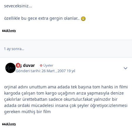
seveceksiniz...
özellikle bu gece extra gergin olanlar..
Alıntı
1 ay sonra...
Author stats
taş duvar
Φ
Üyeler
Gönderi tarihi:
26 Mart , 2007
19 yıl
orjinal adını unuttum ama adada tek başına tom hanks in filmi
kargoda çalışan tom kargo uçağının arıza yapmasıyla denize
çakılırlar ürettebattan sadece okurtulur.fakat yalnızdır bir
adada ordaki mücadelesi insana çok şeyler öğretiyor.izlenmesi
gereken müthiş bir film
Alıntı