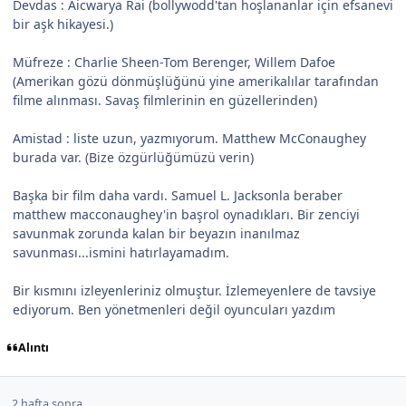
Devdas : Aicwarya Rai (bollywodd'tan hoşlananlar için efsanevi
bir aşk hikayesi.)
Müfreze : Charlie Sheen-Tom Berenger, Willem Dafoe
(Amerikan gözü dönmüşlüğünü yine amerikalılar tarafından
filme alınması. Savaş filmlerinin en güzellerinden)
Amistad : liste uzun, yazmıyorum. Matthew McConaughey
burada var. (Bize özgürlüğümüzü verin)
Başka bir film daha vardı. Samuel L. Jacksonla beraber
matthew macconaughey'in başrol oynadıkları. Bir zenciyi
savunmak zorunda kalan bir beyazın inanılmaz
savunması...ismini hatırlayamadım.
Bir kısmını izleyenleriniz olmuştur. İzlemeyenlere de tavsiye
ediyorum. Ben yönetmenleri değil oyuncuları yazdım
Alıntı
2 hafta sonra...