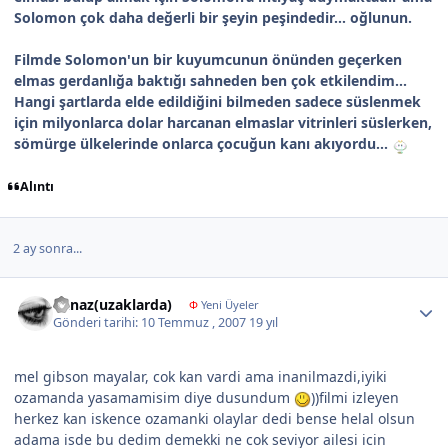
Solomon çok daha değerli bir şeyin peşindedir… oğlunun.
Filmde Solomon'un bir kuyumcunun önünden geçerken
elmas gerdanlığa baktığı sahneden ben çok etkilendim...
Hangi şartlarda elde edildiğini bilmeden sadece süslenmek
için milyonlarca dolar harcanan elmaslar vitrinleri süslerken,
sömürge ülkelerinde onlarca çocuğun kanı akıyordu...
Alıntı
2 ay sonra...
Author stats
ilknaz(uzaklarda)
Φ
Yeni Üyeler
Gönderi tarihi:
10 Temmuz , 2007
19 yıl
mel gibson mayalar, cok kan vardi ama inanilmazdi,iyiki
ozamanda yasamamisim diye dusundum
))filmi izleyen
herkez kan iskence ozamanki olaylar dedi bense helal olsun
adama isde bu dedim demekki ne cok seviyor ailesi icin