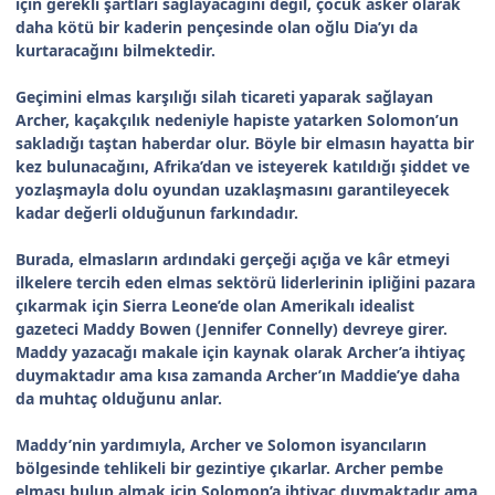
için gerekli şartları sağlayacağını değil, çocuk asker olarak
daha kötü bir kaderin pençesinde olan oğlu Dia’yı da
kurtaracağını bilmektedir.
Geçimini elmas karşılığı silah ticareti yaparak sağlayan
Archer, kaçakçılık nedeniyle hapiste yatarken Solomon’un
sakladığı taştan haberdar olur. Böyle bir elmasın hayatta bir
kez bulunacağını, Afrika’dan ve isteyerek katıldığı şiddet ve
yozlaşmayla dolu oyundan uzaklaşmasını garantileyecek
kadar değerli olduğunun farkındadır.
Burada, elmasların ardındaki gerçeği açığa ve kâr etmeyi
ilkelere tercih eden elmas sektörü liderlerinin ipliğini pazara
çıkarmak için Sierra Leone’de olan Amerikalı idealist
gazeteci Maddy Bowen (Jennifer Connelly) devreye girer.
Maddy yazacağı makale için kaynak olarak Archer’a ihtiyaç
duymaktadır ama kısa zamanda Archer’ın Maddie’ye daha
da muhtaç olduğunu anlar.
Maddy’nin yardımıyla, Archer ve Solomon isyancıların
bölgesinde tehlikeli bir gezintiye çıkarlar. Archer pembe
elması bulup almak için Solomon’a ihtiyaç duymaktadır ama