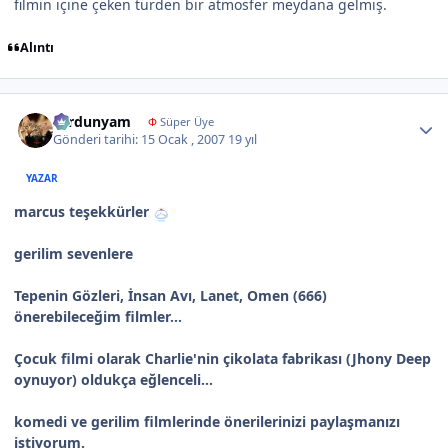
filmin içine çeken türden bir atmosfer meydana gelmiş.
Alıntı
Author stats
sardunyam
Φ
Süper Üye
Gönderi tarihi:
15 Ocak , 2007
19 yıl
YAZAR
marcus teşekkürler
gerilim sevenlere
Tepenin Gözleri, İnsan Avı, Lanet, Omen (666)
önerebileceğim filmler...
Çocuk filmi olarak Charlie'nin çikolata fabrikası (Jhony Deep
oynuyor) oldukça eğlenceli...
komedi ve gerilim filmlerinde önerilerinizi paylaşmanızı
istiyorum.