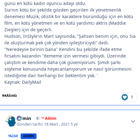
günü en kötü kadın oyuncu adayı oldu.
Sia'nın kötü bir şekilde gözden geçirilen ilk yönetmenlik
denemesi Müzik, otistik bir karaktere büründüğü için en kötü
film, en kötü yönetmen ve en kötü yardımcı aktris (Maddie
Ziegler) için de geçerli.
Hudson, InStyle'ın Mart sayısında, “Şahsen benim için, onu Sia
ile oluşturmak pek çok yönden iyileştiriciydi” dedi.
"Neredeyse birinin bana" Kendini bu şekilde ifade etme
fırsatını kazandın "dememe izin vermesi gibiydi. Üzerinde
çalıştım ve kendime daha çok güveniyorum. Şimdi şarkı
söyleme konusunda heyecanlanıyorum ve nasıl görünmesini
istediğime dair herhangi bir beklentim yok. '
Kaynak: DailyMail
Alıntı
1
Author stats
Admin
™ Admin
Gönderi tarihi:
18 Mart , 2021
5 yıl
YAZAR
ADMIN