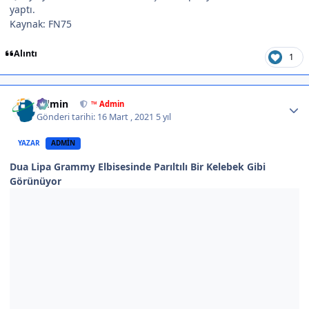
yaptı.
Kaynak: FN75
Alıntı
1
Author stats
Admin
™ Admin
Gönderi tarihi:
16 Mart , 2021
5 yıl
YAZAR
ADMIN
Dua Lipa Grammy Elbisesinde Parıltılı Bir Kelebek Gibi
Görünüyor