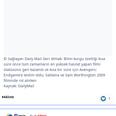
© Sağlayan Daily Mail Geri Almak: Bilim kurgu özelliği kısa
süre önce tüm zamanların en yüksek hasılat yapan filmi
statüsünü geri kazandı ve kısa bir süre için Avengers:
Endgame'e teslim oldu; Saldana ve Sam Worthington 2009
filminde rol alırken
Kaynak: DailyMail
Alıntı
1
Author stats
Admin
™ Admin