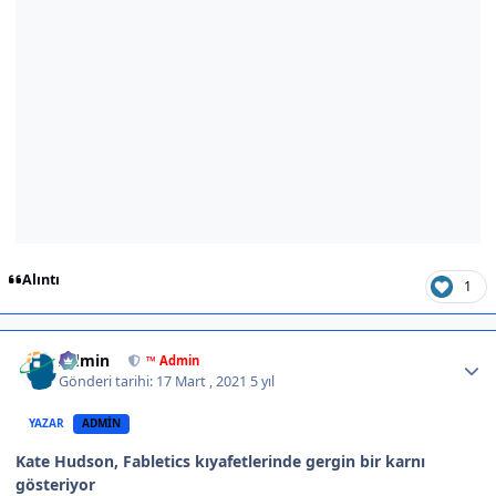
Alıntı
1
Author stats
Admin
™ Admin
Gönderi tarihi:
17 Mart , 2021
5 yıl
YAZAR
ADMIN
Kate Hudson, Fabletics kıyafetlerinde gergin bir karnı
gösteriyor