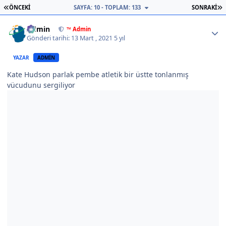
İLK SAYFA
S
ÖNCEKI
SAYFA: 10 - TOPLAM: 133
SONRAKI
Author stats
Admin
™ Admin
Gönderi tarihi:
13 Mart , 2021
5 yıl
YAZAR
ADMIN
Kate Hudson parlak pembe atletik bir üstte tonlanmış
vücudunu sergiliyor