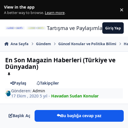
İçeriğe atla
View in the app
×
Di
A better way to browse.
Learn more
.
Tartışma ve Paylaşımların Merkez
Giriş Yap
Ana Sayfa
Gündem
Güncel Konular ve Politika Bilimi
Ha
En Son Magazin Haberleri (Türkiye ve
Dünyadan)
Paylaş
Takipçiler
Gönderen:
Admin
17 Ekim , 2020
5 yıl
-
Havadan Sudan Konular
Başlık Aç
Bu başlığa cevap yaz