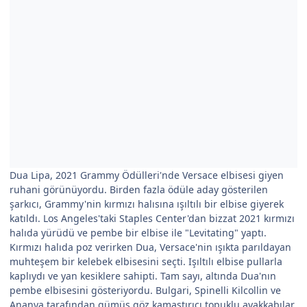
Dua Lipa, 2021 Grammy Ödülleri'nde Versace elbisesi giyen
ruhani görünüyordu. Birden fazla ödüle aday gösterilen
şarkıcı, Grammy'nin kırmızı halısına ışıltılı bir elbise giyerek
katıldı. Los Angeles'taki Staples Center'dan bizzat 2021 kırmızı
halıda yürüdü ve pembe bir elbise ile "Levitating" yaptı.
Kırmızı halıda poz verirken Dua, Versace'nin ışıkta parıldayan
muhteşem bir kelebek elbisesini seçti. Işıltılı elbise pullarla
kaplıydı ve yan kesiklere sahipti. Tam sayı, altında Dua'nın
pembe elbisesini gösteriyordu. Bulgari, Spinelli Kilcollin ve
Ananya tarafından gümüş göz kamaştırıcı topuklu ayakkabılar