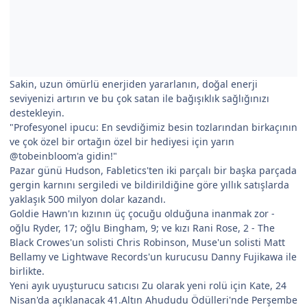
Sakin, uzun ömürlü enerjiden yararlanın, doğal enerji
seviyenizi artırın ve bu çok satan ile bağışıklık sağlığınızı
destekleyin.
"Profesyonel ipucu: En sevdiğimiz besin tozlarından birkaçının
ve çok özel bir ortağın özel bir hediyesi için yarın
@tobeinbloom'a gidin!"
Pazar günü Hudson, Fabletics'ten iki parçalı bir başka parçada
gergin karnını sergiledi ve bildirildiğine göre yıllık satışlarda
yaklaşık 500 milyon dolar kazandı.
Goldie Hawn'ın kızının üç çocuğu olduğuna inanmak zor -
oğlu Ryder, 17; oğlu Bingham, 9; ve kızı Rani Rose, 2 - The
Black Crowes'un solisti Chris Robinson, Muse'un solisti Matt
Bellamy ve Lightwave Records'un kurucusu Danny Fujikawa ile
birlikte.
Yeni ayık uyuşturucu satıcısı Zu olarak yeni rolü için Kate, 24
Nisan'da açıklanacak 41.Altın Ahududu Ödülleri'nde Perşembe