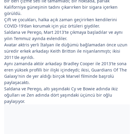
bir deri çizme seti ile tamamladı; bir noktada, parlak
Kaliforniya güneşinin tadını çıkarırken bir sigara içerken
görüldü.
Çift ve çocukları, halka açık zaman geçirirken kendilerini
COVID-19'dan korumak için yüz örtüleri giydiler.
Saldana ve Perego, Mart 2013'te çıkmaya başladılar ve aynı
yılın Temmuz ayında evlendiler.
Avatar aktris yerli İtalyan ile düğümü bağlamadan önce uzun
süredir erkek arkadaşı Keith Britton ile nişanlanmıştı; ikisi
2011'de ayrıldı.
Aynı zamanda aktör arkadaşı Bradley Cooper ile 2013'te sona
eren yüksek profilli bir ilişki içindeydi; ikisi, Guardians Of The
Galaxy'nin de yer aldığı birçok Marvel filminde başrolü
paylaşacaktı.
Saldana ve Perego, altı yaşındaki Cy ve Bowie adında ikiz
oğulları ve Zen adında dört yaşındaki üçüncü bir oğlu
paylaşıyor.