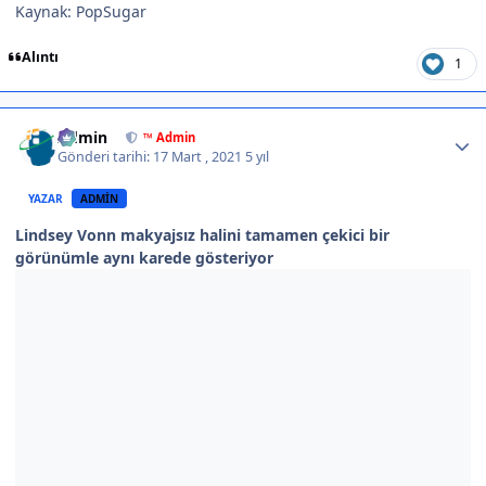
Kaynak: PopSugar
Alıntı
1
Author stats
Admin
™ Admin
Gönderi tarihi:
17 Mart , 2021
5 yıl
YAZAR
ADMIN
Lindsey Vonn makyajsız halini tamamen çekici bir
görünümle aynı karede gösteriyor