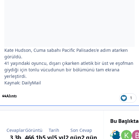
Kate Hudson, Cuma sabahı Pacific Palisades'e adım atarken
görüldü.
41 yaşındaki oyuncu, dışarı çıkarken atletik bir üst ve eşofman
giydiği için tonlu vücudunun bir bölümünü tam ekrana
yerleştirdi.
Kaynak: DailyMail
Alıntı
1
Bu Başlıkt
Cevaplar
Görüntü
Tarih
Son Cevap
3,3b
466,1b
5 yıl
5 yıl
2 gün
2 gün