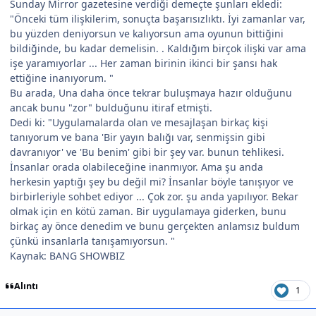
Sunday Mirror gazetesine verdiği demeçte şunları ekledi:
"Önceki tüm ilişkilerim, sonuçta başarısızlıktı. İyi zamanlar var,
bu yüzden deniyorsun ve kalıyorsun ama oyunun bittiğini
bildiğinde, bu kadar demelisin. . Kaldığım birçok ilişki var ama
işe yaramıyorlar ... Her zaman birinin ikinci bir şansı hak
ettiğine inanıyorum. "
Bu arada, Una daha önce tekrar buluşmaya hazır olduğunu
ancak bunu "zor" bulduğunu itiraf etmişti.
Dedi ki: "Uygulamalarda olan ve mesajlaşan birkaç kişi
tanıyorum ve bana 'Bir yayın balığı var, senmişsin gibi
davranıyor' ve 'Bu benim' gibi bir şey var. bunun tehlikesi.
İnsanlar orada olabileceğine inanmıyor. Ama şu anda
herkesin yaptığı şey bu değil mi? İnsanlar böyle tanışıyor ve
birbirleriyle sohbet ediyor ... Çok zor. şu anda yapılıyor. Bekar
olmak için en kötü zaman. Bir uygulamaya giderken, bunu
birkaç ay önce denedim ve bunu gerçekten anlamsız buldum
çünkü insanlarla tanışamıyorsun. "
Kaynak: BANG SHOWBIZ
Alıntı
1