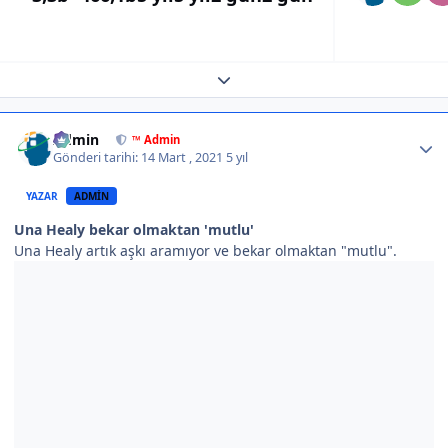
Expand topic overview
Author stats
Admin
™ Admin
Gönderi tarihi:
14 Mart , 2021
5 yıl
YAZAR
ADMIN
Una Healy bekar olmaktan 'mutlu'
Una Healy artık aşkı aramıyor ve bekar olmaktan "mutlu".