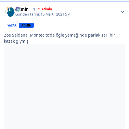
Author stats
Admin
™ Admin
Gönderi tarihi:
15 Mart , 2021
5 yıl
YAZAR
ADMIN
Zoe Saldana, Montecito'da öğle yemeğinde parlak sarı bir
kazak giymiş