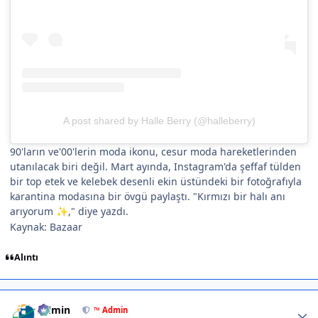
A post shared by Halle Berry (@halleberry)
90'ların ve'00'lerin moda ikonu, cesur moda hareketlerinden
utanılacak biri değil. Mart ayında, Instagram'da şeffaf tülden
bir top etek ve kelebek desenli ekin üstündeki bir fotoğrafıyla
karantina modasına bir övgü paylaştı. "Kırmızı bir halı anı
arıyorum
," diye yazdı.
✨
Kaynak: Bazaar
Alıntı
Author stats
Admin
™ Admin