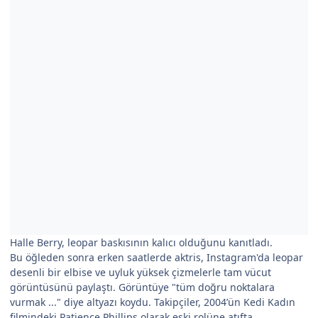
Halle Berry, leopar baskısının kalıcı olduğunu kanıtladı.
Bu öğleden sonra erken saatlerde aktris, Instagram'da leopar
desenli bir elbise ve uyluk yüksek çizmelerle tam vücut
görüntüsünü paylaştı. Görüntüye "tüm doğru noktalara
vurmak ..." diye altyazı koydu. Takipçiler, 2004’ün Kedi Kadın
filmindeki Patience Phillips olarak eski rolüne atıfta