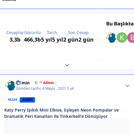
Bu Başlıkt
Cevaplar
Görüntü
Tarih
Son Cevap
3,3b
466,3b
5 yıl
5 yıl
2 gün
2 gün
Expand topic overview
Author stats
Admin
™ Admin
Gönderi tarihi:
4 Mayıs , 2021
5 yıl
YAZAR
ADMIN
Katy Perry Işıltılı Mini Elbise, Eşleşen Neon Pompalar ve
Dramatik Peri Kanatları ile Tinkerbell'e Dönüşüyor