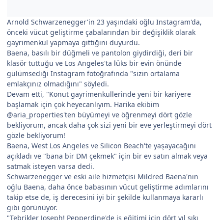
Arnold Schwarzenegger'in 23 yaşındaki oğlu Instagram'da,
önceki vücut geliştirme çabalarından bir değişiklik olarak
gayrimenkul yapmaya gittiğini duyurdu.
Baena, basılı bir düğmeli ve pantolon giydirdiği, deri bir
klasör tuttuğu ve Los Angeles'ta lüks bir evin önünde
gülümsediği Instagram fotoğrafında "sizin ortalama
emlakçınız olmadığını" söyledi.
Devam etti, "Konut gayrimenkullerinde yeni bir kariyere
başlamak için çok heyecanlıyım. Harika ekibim
@aria_properties'ten büyümeyi ve öğrenmeyi dört gözle
bekliyorum, ancak daha çok sizi yeni bir eve yerleştirmeyi dört
gözle bekliyorum!
Baena, West Los Angeles ve Silicon Beach'te yaşayacağını
açıkladı ve "bana bir DM çekmek" için bir ev satın almak veya
satmak isteyen varsa dedi.
Schwarzenegger ve eski aile hizmetçisi Mildred Baena'nın
oğlu Baena, daha önce babasının vücut geliştirme adımlarını
takip etse de, iş derecesini iyi bir şekilde kullanmaya kararlı
gibi görünüyor.
"Tebrikler Joseph! Pepperdine'de iş eğitimi için dört yıl sıkı