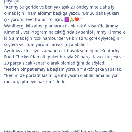
paylaştı.
"Kenny 50 geride ve ben yaklaşık 20 öndeyim to Daha iyi
olmak için ilham aldım!" başlığa yazdı. "Bir 20 daha yukarı
çıkıyorum. Evet bu bir rol için.
."
✝️
🙏
❤️
Wahlberg, kilo alma planlarını ilk olarak 8 Nisan'da Jimmy
Kimmel Live! Programına çıktığında ev sahibi Jimmy Kimmel'e
kilo almak için "çok hamburger ve bir sürü çörek yiyeceğini"
söyledi ve "tüm yardımı arıyor [o] alabilir. "
Ayrılmış aktör aynı zamanda ilk büyük yemeğini "Kentucky
Fried Chicken'dan altı paket birayla 20 parça tavuk külçesi ve
20 parça sıcak kanat" olarak planladığını da söyledi.
"Neden bir patlamayla başlamıyorsun?" aktör şaka yaparak,
"Benim de portatif lazımlığa ihtiyacım olabilir, ama biliyor
musun, gitmeye hazırım" dedi.
Wahlberg röportaj sırasında "çok zeki" bir profesyonelin