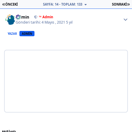
İLK SAYFA
S
ÖNCEKI
SAYFA: 14 - TOPLAM: 133
SONRAKI
Author stats
Admin
™ Admin
Gönderi tarihi:
4 Mayıs , 2021
5 yıl
YAZAR
ADMIN
Alıntı