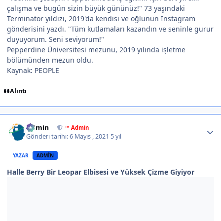
çalışma ve bugün sizin büyük gününüz!" 73 yaşındaki
Terminator yıldızı, 2019'da kendisi ve oğlunun Instagram
gönderisini yazdı. "Tüm kutlamaları kazandın ve seninle gurur
duyuyorum. Seni seviyorum!"
Pepperdine Üniversitesi mezunu, 2019 yılında işletme
bölümünden mezun oldu.
Kaynak: PEOPLE
Alıntı
Author stats
Admin
™ Admin
Gönderi tarihi:
6 Mayıs , 2021
5 yıl
YAZAR
ADMIN
Halle Berry Bir Leopar Elbisesi ve Yüksek Çizme Giyiyor