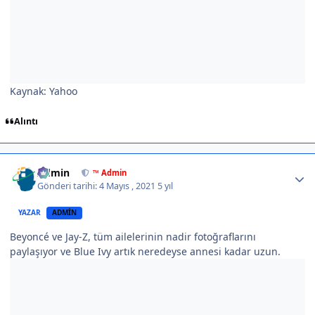
Kaynak: Yahoo
Alıntı
Author stats
Admin
™ Admin
Gönderi tarihi:
4 Mayıs , 2021
5 yıl
YAZAR
ADMIN
Beyoncé ve Jay-Z, tüm ailelerinin nadir fotoğraflarını
paylaşıyor ve Blue Ivy artık neredeyse annesi kadar uzun.