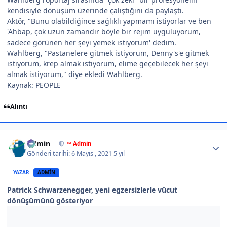
kendisiyle dönüşüm üzerinde çalıştığını da paylaştı.
Aktör, "Bunu olabildiğince sağlıklı yapmamı istiyorlar ve ben
'Ahbap, çok uzun zamandır böyle bir rejim uyguluyorum,
sadece görünen her şeyi yemek istiyorum' dedim.
Wahlberg, "Pastanelere gitmek istiyorum, Denny's'e gitmek
istiyorum, krep almak istiyorum, elime geçebilecek her şeyi
almak istiyorum," diye ekledi Wahlberg.
Kaynak: PEOPLE
Alıntı
Author stats
Admin
™ Admin
Gönderi tarihi:
6 Mayıs , 2021
5 yıl
YAZAR
ADMIN
Patrick Schwarzenegger, yeni egzersizlerle vücut
dönüşümünü gösteriyor