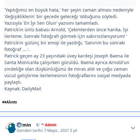
'Yaptığımız en büyük hata,' her şeyin zaman alması nedeniyle
'değişikliklerin' bir gecede geleceği 'olduğunu söyledi.
Yazısıyla 'En İyi Sen Olun' yazısını tamamladı.
Patrick'in ünlü babası Arnold, 'Çekimlerden önce harika. İyi
ilerleme. Sonraki fotoğrafı görmek için sabırsızlanıyorum! '
Patrick'in gülünç bir emoji ile yazdığı, 'Sanırım bu sonraki
fotoğraf ....'.
Patrick geçen ay 23 yaşındaki üvey kardeşi Joseph Baena ile
Santa Monica'da çalışırken görüldü. Baena ayrıca Arnold'un
zindeliğe olan düşkünlüğünü de miras aldı ve çoğu zaman
vücut geliştirme ilerlemesinin fotoğraflarını sosyal medyada
paylaştı.
Kaynak: DailyMail
Alıntı
Author stats
Admin
™ Admin
Gönderi tarihi:
7 Mayıs , 2021
5 yıl