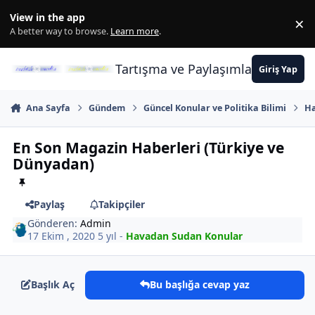
İçeriğe atla
View in the app
×
Di
A better way to browse.
Learn more
.
Tartışma ve Paylaşımların Merkez
Giriş Yap
Ana Sayfa
Gündem
Güncel Konular ve Politika Bilimi
Ha
En Son Magazin Haberleri (Türkiye ve
Dünyadan)
Paylaş
Takipçiler
Gönderen:
Admin
17 Ekim , 2020
5 yıl
-
Havadan Sudan Konular
Başlık Aç
Bu başlığa cevap yaz