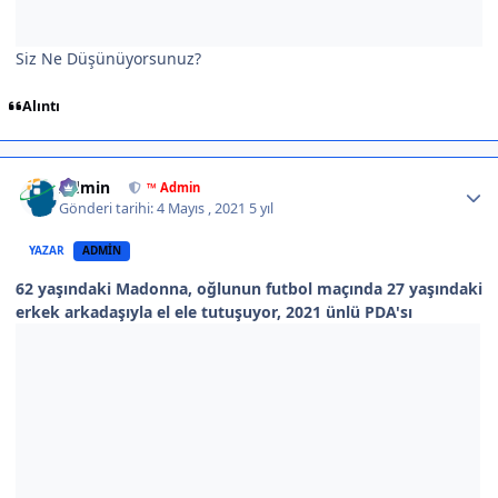
Siz Ne Düşünüyorsunuz?
Alıntı
Author stats
Admin
™ Admin
Gönderi tarihi:
4 Mayıs , 2021
5 yıl
YAZAR
ADMIN
62 yaşındaki Madonna, oğlunun futbol maçında 27 yaşındaki
erkek arkadaşıyla el ele tutuşuyor, 2021 ünlü PDA'sı