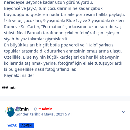
neredeyse Beyoncé kadar uzun görünüyordu.
Beyoncé ve Jay-Z, tüm çocuklarının ne kadar çabuk
büyüdüğünü gösteren nadir bir aile portresini halkla paylaştı.
İkili ve üç çocukları, 9 yaşındaki Blue Ivy ve 3 yaşındaki ikizleri
Rumi ve Sir Carter, "Formation" şarkıcısının uzun süredir saç
stilisti Neal Farinah tarafından çekilen fotoğraf için eşleşen
siyah-beyaz takımlar giymişlerdi. .
En büyük kızları bir çift botla poz verdi ve "Halo" şarkıcısı
topuklar arasında dik dururken annesinin omuzlarına ulaştı.
Özellikle, Blue Ivy'nin küçük kardeşleri de her iki ebeveynin
kollarında taşınmak yerine, fotoğraf için el ele tutuşuyorlardı,
ki bu genellikle nasıl fotoğraflandılar.
Kaynak: Insider
Alıntı
Author stats
Admin
™ Admin
Gönderi tarihi:
4 Mayıs , 2021
5 yıl
YAZAR
ADMIN