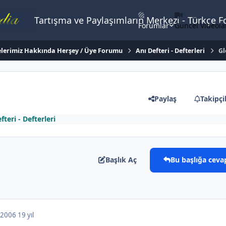
Tartışma ve Paylaşımların Merkezi - Türkçe 
Forumlar
Güncel Videola
lerimiz Hakkında Herşey / Üye Forumu
Anı Defteri - Defterleri
Gl
Paylaş
Takipçi
fteri - Defterleri
Başlık Aç
Bu başlığa ceva
, 2006
19 yıl