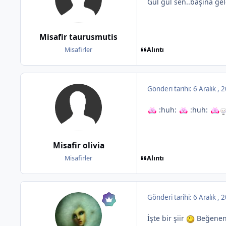
Gül gül sen..başına gel
Misafir taurusmutis
Alıntı
Misafirler
Gönderi tarihi:
6 Aralık ,
:huh:
:huh:
Misafir olivia
Alıntı
Misafirler
Gönderi tarihi:
6 Aralık ,
İşte bir şiir
Beğenen