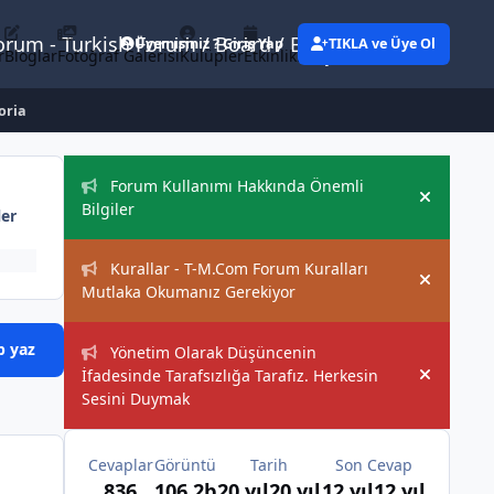
Forum - Turkish Forum / Board / Blog
Üyemisiniz ? Giriş Yap
TIKLA ve Üye Ol
r
Bloglar
Fotoğraf Galerisi
Kulüpler
Etkinlikler
Eylemler
oria
Duyurular
Forum Kullanımı Hakkında Önemli
Hide an
Bilgiler
ler
Kurallar - T-M.Com Forum Kuralları
Hide an
Mutlaka Okumanız Gerekiyor
p yaz
Yönetim Olarak Düşüncenin
İfadesinde Tarafsızlığa Tarafız. Herkesin
Hide an
Sesini Duymak
Cevaplar
Görüntü
Tarih
Son Cevap
836
106,2b
20 yıl
20 yıl
12 yıl
12 yıl