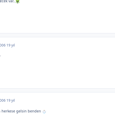
ecek var..
 2006
19 yıl
 2006
19 yıl
 herkese gelsin benden