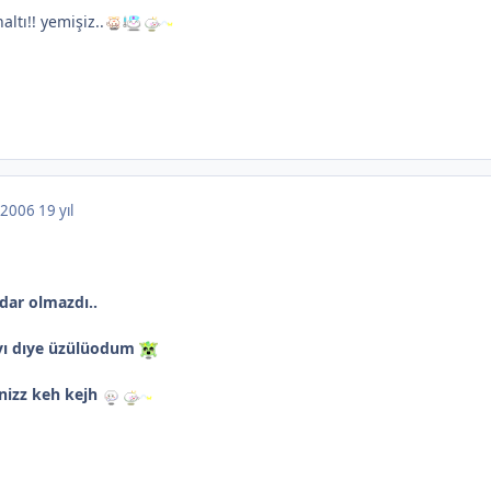
ltı!! yemişiz..
, 2006
19 yıl
dar olmazdı..
ayı dıye üzülüodum
inizz keh kejh