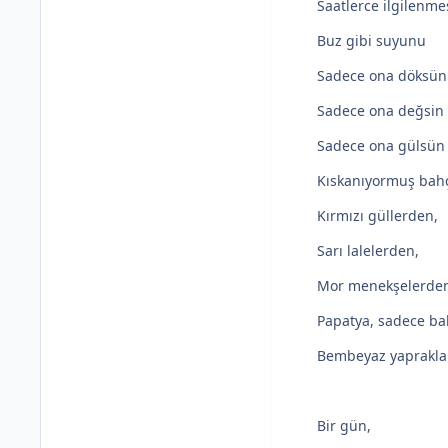
Saatlerce ilgilenmes
Buz gibi suyunu
Sadece ona döksün 
Sadece ona değsin
Sadece ona gülsün 
Kıskanıyormuş bahç
Kırmızı güllerden,
Sarı lalelerden,
Mor menekşelerde
Papatya, sadece ba
Bembeyaz yaprakları
Bir gün,