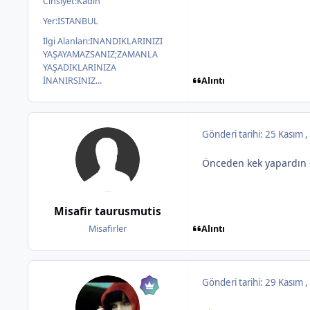
Cinsiyet:
Kadın
Yer:
İSTANBUL
İlgi Alanları:
İNANDIKLARINIZI
YAŞAYAMAZSANIZ;ZAMANLA
YAŞADIKLARINIZA
Alıntı
İNANIRSINIZ...
Gönderi tarihi:
25 Kasım 
Önceden kek yapardın 
Misafir taurusmutis
Alıntı
Misafirler
Gönderi tarihi:
29 Kasım 