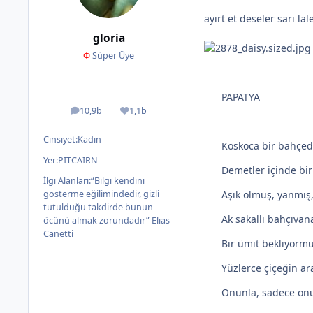
ayırt et deseler sarı l
gloria
Φ
Süper Üye
PAPATYA
10,9b
1,1b
ileti
İtibar
Cinsiyet:
Kadın
Koskoca bir bahçe
Yer:
PITCAIRN
Demetler içinde bir
İlgi Alanları:
“Bilgi kendini
gösterme eğilimindedir, gizli
Aşık olmuş, yanmış
tutulduğu takdirde bunun
Ak sakallı bahçıvana
öcünü almak zorundadır” Elias
Canetti
Bir ümit bekliyormu
Yüzlerce çiçeğin a
Onunla, sadece on