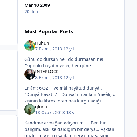
Mar 10 2009
20 ileti
Most Popular Posts
Huhuhi
7 Ekim , 2013
12 yıl
Günü doldursan ne, doldurmasan ne!
Dopdolu hayatın yeter, her güne...
İNTERLOCK
8 Ekim , 2013
12 yıl
En'âm: 6/32 "Ve mâl hayâtud dunyâ.."
"Dünyâ Hayatı.." Dünya'nın anlamı/meâli; o
kişinin kalibresi oranınca kurguladığı
gloria
efektif/yürürlükte olan/etkin hayâlî bi sunum;
13 Ocak , 2013
13 yıl
imgesel bi prodüksiyon
Kendime armağan ediyorum: Ben bir
balığım, aşk ise daldığım bir derya... Aşktan
gözlerim yaşlı olsa da o derya göz yaşımı