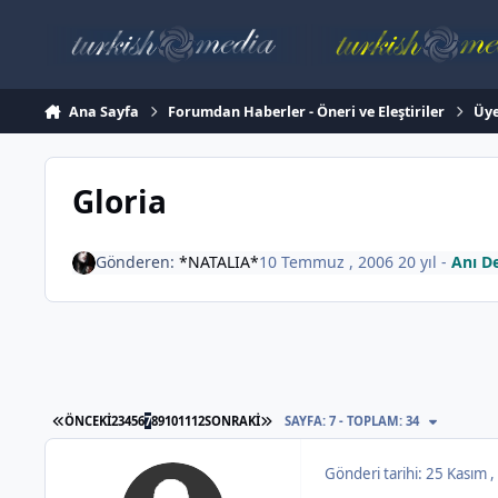
İçeriğe atla
Ana Sayfa
Forumdan Haberler - Öneri ve Eleştiriler
Üye
Gloria
Gönderen:
*NATALIA*
10 Temmuz , 2006
20 yıl
-
Anı De
İLK SAYFA
SON SAYFA
ÖNCEKI
2
3
4
5
6
7
8
9
10
11
12
SONRAKI
SAYFA: 7 - TOPLAM: 34
Gönderi tarihi:
25 Kasım 