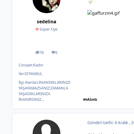
sedelina
Φ
Süper Üye
7b
6
ileti
İtibar
Cinsiyet:
Kadın
Yer:
İSTANBUL
İlgi Alanları:
İNANDIKLARINIZI
YAŞAYAMAZSANIZ;ZAMANLA
YAŞADIKLARINIZA
Alıntı
İNANIRSINIZ...
Gönderi tarihi:
4 Aralık ,