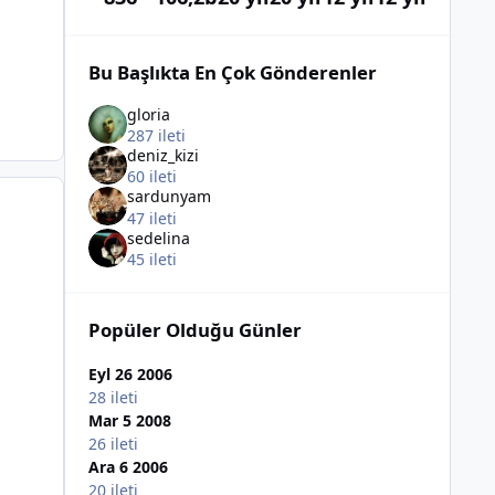
Bu Başlıkta En Çok Gönderenler
gloria
287 ileti
deniz_kizi
60 ileti
sardunyam
47 ileti
sedelina
45 ileti
Popüler Olduğu Günler
Eyl 26 2006
28 ileti
Mar 5 2008
26 ileti
Ara 6 2006
20 ileti