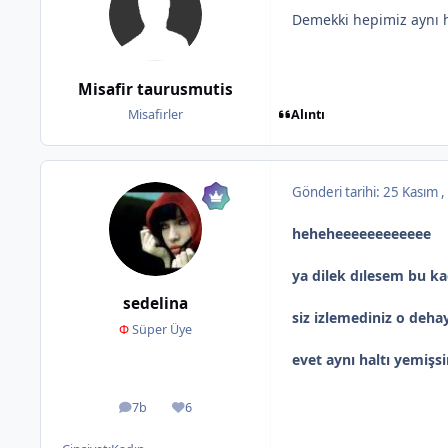
Demekki hepimiz aynı ha
Misafir taurusmutis
Alıntı
Misafirler
Gönderi tarihi:
25 Kasım 
heheheeeeeeeeeeee
ya dilek dılesem bu ka
sedelina
siz izlemediniz o deh
Φ
Süper Üye
evet aynı haltı yemişs
7b
6
ileti
İtibar