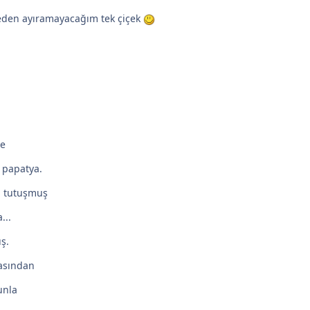
aleden ayıramayacağım tek çiçek
de
 papatya.
, tutuşmuş
...
ş.
rasından
unla