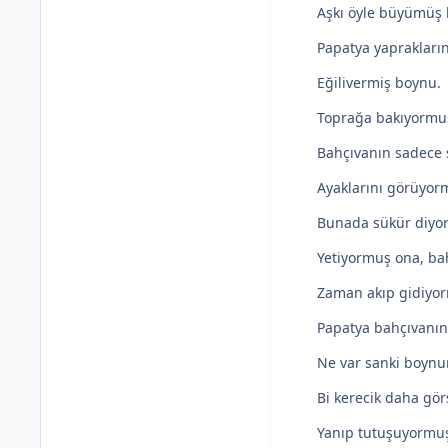
Aşkı öyle büyümüş k
Papatya yaprakları
Eğilivermiş boynu.
Toprağa bakıyormuş
Bahçıvanın sadece
Ayaklarını görüyor
Bunada sükür diyo
Yetiyormuş ona, bah
Zaman akıp gidiyo
Papatya bahçıvanın
Ne var sanki boynu
Bi kerecik daha gö
Yanıp tutuşuyormuş