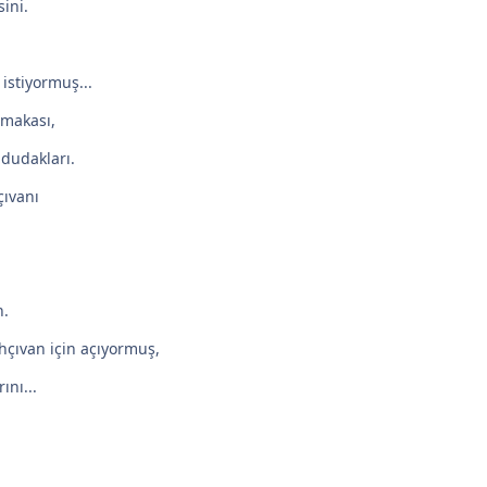
ini.
istiyormuş...
 makası,
dudakları.
ıvanı
n.
hçıvan için açıyormuş,
nı...