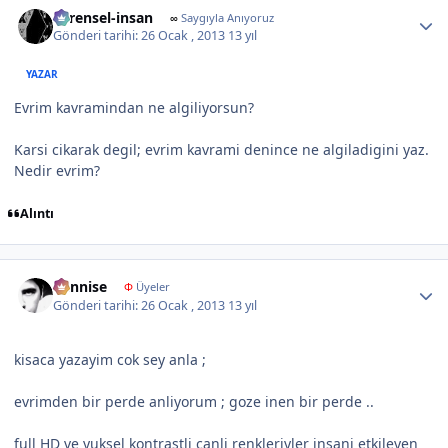
Author stats
evrensel-insan
∞
Saygıyla Anıyoruz
Gönderi tarihi:
26 Ocak , 2013
13 yıl
YAZAR
Evrim kavramindan ne algiliyorsun?
Karsi cikarak degil; evrim kavrami denince ne algiladigini yaz.
Nedir evrim?
Alıntı
Author stats
dennise
Φ
Üyeler
Gönderi tarihi:
26 Ocak , 2013
13 yıl
kisaca yazayim cok sey anla ;
evrimden bir perde anliyorum ; goze inen bir perde ..
full HD ve yuksel kontrastli canli renkleriyler insani etkileyen