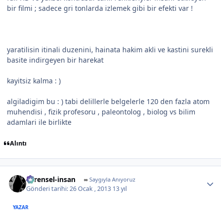
bir filmi ; sadece gri tonlarda izlemek gibi bir efekti var !
yaratilisin itinali duzenini, hainata hakim akli ve kastini surekli
basite indirgeyen bir harekat
kayitsiz kalma : )
algiladigim bu : ) tabi delillerle belgelerle 120 den fazla atom
muhendisi , fizik profesoru , paleontolog , biolog vs bilim
adamlari ile birlikte
Alıntı
Author stats
evrensel-insan
∞
Saygıyla Anıyoruz
Gönderi tarihi:
26 Ocak , 2013
13 yıl
YAZAR