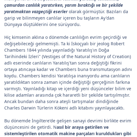
çamurdan canlılık yaratırken, yarım bıraktığı ve bir şekilde
yaratmaktan vazgeçtiği eserler
olarak görmüştür. Bazıları da
garip ve bilinmeyen canlılar içeren bu taşların Ay'dan
Dünyaya düştüklerini öne sürüyordu.
Hiç kimsenin aklına o dönemde canlılığın evrim geçirdiği ve
değişebileceği gelmemişti. Ta ki İskoçyalı bir jeolog Robert
Chambers 1844 yılında yayınladığı Yaratılış'ın Doğa
Tarihindeki İzleri" (Vestiges of the Natural History of Creation)
adlı eserinde canlıların Yaratılış'tan sonra değiştiği fikrini
ortaya atıncaya kadar ve Chambers buna transmutasyon adını
koydu. Chambers kendisi Yaratılışa inanıyordu ama canlıların
yaratıldıktan sonra zaman içinde değiştiği gerçeğinin farkına
varmıştı. Yayınladığı kitap ve içerdiği yeni düşünceler bilim ve
kilise adamları arasında çok hararetli bir şekilde tartışılmıştır.
Ancak bundan daha sonra ateşli tartışmalar dindiğinde
Charles Darwin Türlerin Kökeni adlı kitabını yayınlayacaktı.
Bu dönemde İngiltere'de gelişen sanayi devrimi birlikte evrim
düşüncesini de getirdi. N
asıl bir araya getirilen ve
sistemleştirilen otomatik makine parçaları kuruldukları gibi