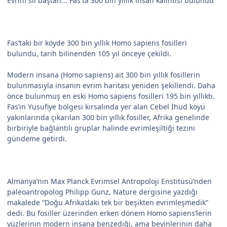
Evrim sil baştan... Fas'ta 300 bin yıllık insan kalıntısı bulundu
Fas’taki bir köyde 300 bin yıllık Homo sapiens fosilleri
bulundu, tarih bilinenden 105 yıl önceye çekildi.
Modern insana (Homo sapiens) ait 300 bin yıllık fosillerin
bulunmasıyla insanın evrim haritası yeniden şekillendi. Daha
önce bulunmuş en eski Homo sapiens fosilleri 195 bin yıllıktı.
Fas’ın Yusufiye bölgesi kırsalında yer alan Cebel İhud köyü
yakınlarında çıkarılan 300 bin yıllık fosiller, Afrika genelinde
birbiriyle bağlantılı gruplar halinde evrimleşiltiği tezini
gündeme getirdi.
Almanya’nın Max Planck Evrimsel Antropoloji Enstitüsü’nden
paleoantropolog Philipp Gunz, Nature dergisine yazdığı
makalede “Doğu Afrika’daki tek bir beşikten evrimleşmedik”
dedi. Bu fosiller üzerinden erken dönem Homo sapiens’lerin
yüzlerinin modern insana benzediği, ama beyinlerinin daha