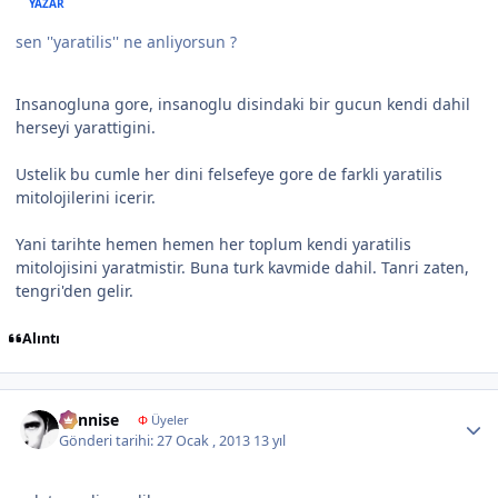
YAZAR
sen ''yaratilis'' ne anliyorsun ?
Insanogluna gore, insanoglu disindaki bir gucun kendi dahil
herseyi yarattigini.
Ustelik bu cumle her dini felsefeye gore de farkli yaratilis
mitolojilerini icerir.
Yani tarihte hemen hemen her toplum kendi yaratilis
mitolojisini yaratmistir. Buna turk kavmide dahil. Tanri zaten,
tengri'den gelir.
Alıntı
Author stats
dennise
Φ
Üyeler
Gönderi tarihi:
27 Ocak , 2013
13 yıl