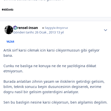
Alıntı
Author stats
evrensel-insan
∞
Saygıyla Anıyoruz
Gönderi tarihi:
26 Ocak , 2013
13 yıl
YAZAR
Artik sirf karsi cikmak icin karsi cikiyormussun gibi geliyor
bana.
Cunku ne basliga ne konuya ne de ne yazildigina dikkat
etmiyorsun.
Burada anlatilan zihnin yasam ve iliskilerin getirdigi gelisim,
bilim, teknik sonucu beyin dusuncesinin degiserek, evrime
dogru nasil bir gelisim gosterdigini anlatiyor.
Sen bu basligin nesine karsi cikiyorsun, ben algilamis degilim.