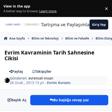
İçeriğe atla
View in the app
×
Di
A better way to browse.
Learn more
.
Tartışma ve Paylaşımların Merkez
Giriş Yap
Ana Sayfa
Bilim ve Teknoloji
Bilim ve Felsefe
Bilim Düny
Evrim Kavraminin Tarih Sahnesine
Cikisi
Paylaş
Takipçiler
Gönderen:
evrensel-insan
26 Ocak , 2013
13 yıl
-
Evrim Kuramı
Başlık Aç
Bu başlığa cevap yaz