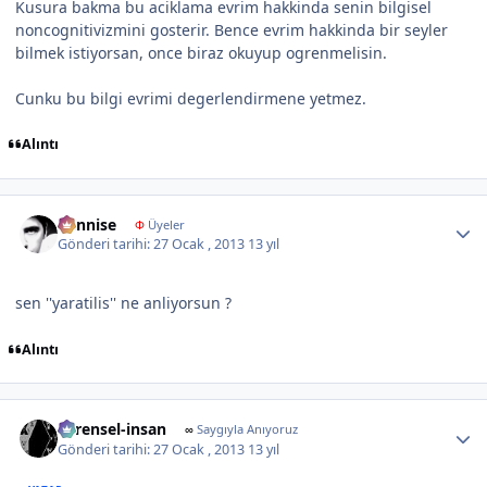
Kusura bakma bu aciklama evrim hakkinda senin bilgisel
noncognitivizmini gosterir. Bence evrim hakkinda bir seyler
bilmek istiyorsan, once biraz okuyup ogrenmelisin.
Cunku bu bilgi evrimi degerlendirmene yetmez.
Alıntı
Author stats
dennise
Φ
Üyeler
Gönderi tarihi:
27 Ocak , 2013
13 yıl
sen ''yaratilis'' ne anliyorsun ?
Alıntı
Author stats
evrensel-insan
∞
Saygıyla Anıyoruz
Gönderi tarihi:
27 Ocak , 2013
13 yıl