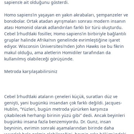
sapiens’e ait olduğunu gösterdi.
Homo sapiens’in yaşayan en yakın akrabaları, şempanzeler ve
bonobolar. Ortak atadan ayrışmaları sonrası modern insanın
atası Homonid olarak adlandırılan farklı bir türü oluşturdu.
Cebel İrhud’daki fosiller, Homo sapiens’in birbiriyle bağlantılı
gruplar halinde Afrika’nın genelinde evrimleştiğine işaret
ediyor. Wisconsin Üniversitesi’nden John Hawks ise bu fikrin
makul olduğu, ama aletlerin Homidiler tarafından da
kullanılmış olabileceği görüşünde.
Metroda karşılaşabilirsiniz
Cebel İrhud’daki ataların çeneleri küçük, suratları düz ve
genişti, yani bugünkü insandan çok farklı değildi. Jacques-
Hublin, “Yüzleri, bugün metroda yürürken karşınıza
çıkabilecek herhangi birinin yüzü gibi” dedi. Ancak beyinleri
bugünkü insana fazla benzemiyordu. Dr. Gunz, insan
beyninin, evrimin sonraki aşamalarından birinde daha