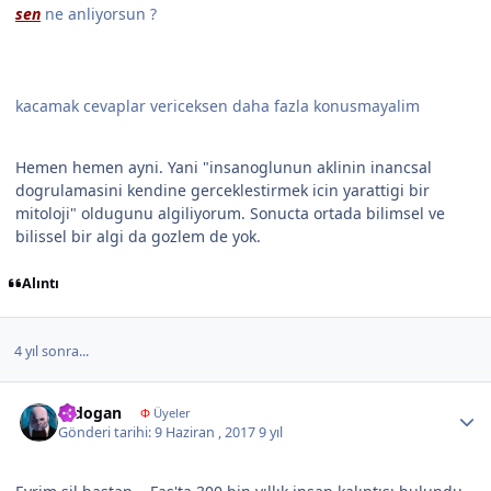
sen
ne anliyorsun ?
kacamak cevaplar vericeksen daha fazla konusmayalim
Hemen hemen ayni. Yani "insanoglunun aklinin inancsal
dogrulamasini kendine gerceklestirmek icin yarattigi bir
mitoloji" oldugunu algiliyorum. Sonucta ortada bilimsel ve
bilissel bir algi da gozlem de yok.
Alıntı
4 yıl sonra...
Author stats
erdogan
Φ
Üyeler
Gönderi tarihi:
9 Haziran , 2017
9 yıl