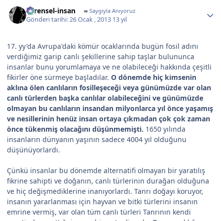
Author stats
evrensel-insan
∞
Saygıyla Anıyoruz
Gönderi tarihi:
26 Ocak , 2013
13 yıl
17. yy'da Avrupa'daki kömür ocaklarında bugün fosil adını
verdiğimiz garip canlı şekillerine sahip taşlar bulununca
insanlar bunu yorumlamaya ve ne olabileceği hakkında çeşitli
fikirler öne sürmeye başladılar.
O dönemde hiç kimsenin
aklına ölen canlıların fosilleşeceği veya günümüzde var olan
canlı türlerden başka canlılar olabileceğini ve günümüzde
olmayan bu canlıların insandan milyonlarca yıl önce yaşamış
ve nesillerinin henüz insan ortaya çıkmadan çok çok zaman
önce tükenmiş olacağını düşünmemişti.
1650 yılında
insanların dünyanın yaşının sadece 4004 yıl olduğunu
düşünüyorlardı.
Çünkü insanlar bu dönemde alternatifi olmayan bir yaratılış
fikrine sahipti ve doğanın, canlı türlerinin durağan olduğuna
ve hiç değişmediklerine inanıyorlardı. Tanrı doğayı koruyor,
insanın yararlanması için hayvan ve bitki türlerini insanın
emrine vermiş, var olan tüm canlı türleri Tanrının kendi