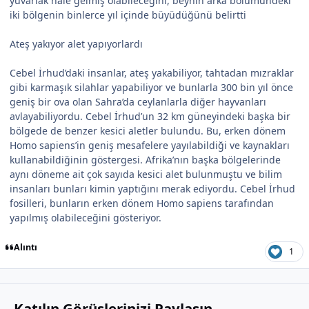
yuvarlak hale gelmiş olabileceğini, beynin arka bölümündeki
iki bölgenin binlerce yıl içinde büyüdüğünü belirtti
Ateş yakıyor alet yapıyorlardı
Cebel İrhud’daki insanlar, ateş yakabiliyor, tahtadan mızraklar
gibi karmaşık silahlar yapabiliyor ve bunlarla 300 bin yıl önce
geniş bir ova olan Sahra’da ceylanlarla diğer hayvanları
avlayabiliyordu. Cebel İrhud’un 32 km güneyindeki başka bir
bölgede de benzer kesici aletler bulundu. Bu, erken dönem
Homo sapiens’in geniş mesafelere yayılabildiği ve kaynakları
kullanabildiğinin göstergesi. Afrika’nın başka bölgelerinde
aynı döneme ait çok sayıda kesici alet bulunmuştu ve bilim
insanları bunları kimin yaptığını merak ediyordu. Cebel İrhud
fosilleri, bunların erken dönem Homo sapiens tarafından
yapılmış olabileceğini gösteriyor.
Alıntı
1
Katılın Görüşlerinizi Paylaşın