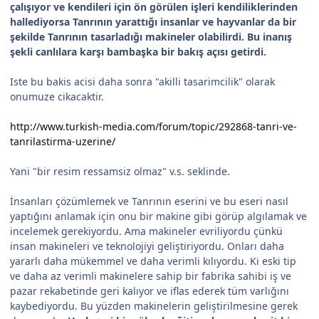
çalışıyor ve kendileri için ön görülen işleri kendiliklerinden
hallediyorsa Tanrının yarattığı insanlar ve hayvanlar da bir
şekilde Tanrının tasarladığı makineler olabilirdi. Bu inanış
şekli canlılara karşı bambaşka bir bakış açısı getirdi.
Iste bu bakis acisi daha sonra "akilli tasarimcilik" olarak
onumuze cikacaktir.
http://www.turkish-media.com/forum/topic/292868-tanri-ve-
tanrilastirma-uzerine/
Yani "bir resim ressamsiz olmaz" v.s. seklinde.
İnsanları çözümlemek ve Tanrının eserini ve bu eseri nasıl
yaptığını anlamak için onu bir makine gibi görüp algılamak ve
incelemek gerekiyordu. Ama makineler evriliyordu çünkü
insan makineleri ve teknolojiyi geliştiriyordu. Onları daha
yararlı daha mükemmel ve daha verimli kılıyordu. Ki eski tip
ve daha az verimli makinelere sahip bir fabrika sahibi iş ve
pazar rekabetinde geri kalıyor ve iflas ederek tüm varlığını
kaybediyordu. Bu yüzden makinelerin geliştirilmesine gerek