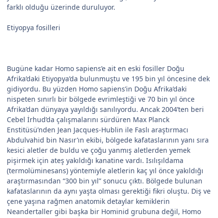
farklı olduğu üzerinde duruluyor.
Etiyopya fosilleri
Bugüne kadar Homo sapiens’e ait en eski fosiller Doğu
Afrika’daki Etiyopya’da bulunmuştu ve 195 bin yıl öncesine dek
gidiyordu. Bu yüzden Homo sapiens’in Doğu Afrika’daki
nispeten sınırlı bir bölgede evrimleştiği ve 70 bin yıl önce
Afrika’dan dünyaya yayıldığı sanılıyordu. Ancak 2004’ten beri
Cebel İrhud’da çalışmalarını sürdüren Max Planck
Enstitüsü’nden Jean Jacques-Hublin ile Faslı araştırmacı
Abdulvahid bin Nasır’ın ekibi, bölgede kafataslarının yanı sıra
kesici aletler de buldu ve çoğu yanmış aletlerden yemek
pişirmek için ateş yakıldığı kanatine vardı. Isılışıldama
(termolüminesans) yöntemiyle aletlerin kaç yıl önce yakıldığı
araştırmasından “300 bin yıl” sonucu çıktı. Bölgede bulunan
kafataslarının da aynı yaşta olması gerektiği fikri oluştu. Diş ve
çene yaşına rağmen anatomik detaylar kemiklerin
Neandertaller gibi başka bir Hominid grubuna değil, Homo