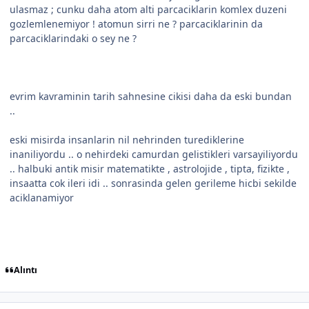
ulasmaz ; cunku daha atom alti parcaciklarin komlex duzeni
gozlemlenemiyor ! atomun sirri ne ? parcaciklarinin da
parcaciklarindaki o sey ne ?
evrim kavraminin tarih sahnesine cikisi daha da eski bundan
..
eski misirda insanlarin nil nehrinden turediklerine
inaniliyordu .. o nehirdeki camurdan gelistikleri varsayiliyordu
.. halbuki antik misir matematikte , astrolojide , tipta, fizikte ,
insaatta cok ileri idi .. sonrasinda gelen gerileme hicbi sekilde
aciklanamiyor
Alıntı