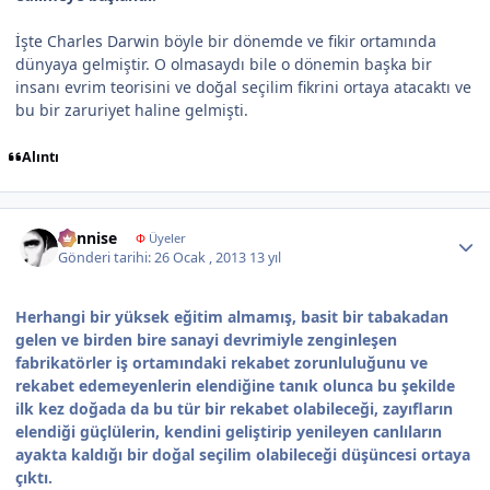
İşte Charles Darwin böyle bir dönemde ve fikir ortamında
dünyaya gelmiştir. O olmasaydı bile o dönemin başka bir
insanı evrim teorisini ve doğal seçilim fikrini ortaya atacaktı ve
bu bir zaruriyet haline gelmişti.
Alıntı
Author stats
dennise
Φ
Üyeler
Gönderi tarihi:
26 Ocak , 2013
13 yıl
Herhangi bir yüksek eğitim almamış, basit bir tabakadan
gelen ve birden bire sanayi devrimiyle zenginleşen
fabrikatörler iş ortamındaki rekabet zorunluluğunu ve
rekabet edemeyenlerin elendiğine tanık olunca bu şekilde
ilk kez doğada da bu tür bir rekabet olabileceği, zayıfların
elendiği güçlülerin, kendini geliştirip yenileyen canlıların
ayakta kaldığı bir doğal seçilim olabileceği düşüncesi ortaya
çıktı.