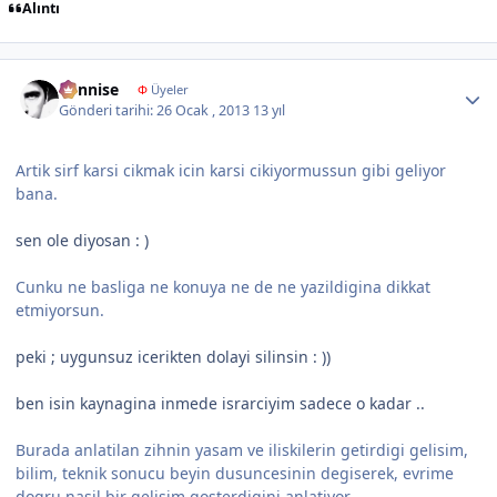
Alıntı
Author stats
dennise
Φ
Üyeler
Gönderi tarihi:
26 Ocak , 2013
13 yıl
Artik sirf karsi cikmak icin karsi cikiyormussun gibi geliyor
bana.
sen ole diyosan : )
Cunku ne basliga ne konuya ne de ne yazildigina dikkat
etmiyorsun.
peki ; uygunsuz icerikten dolayi silinsin : ))
ben isin kaynagina inmede israrciyim sadece o kadar ..
Burada anlatilan zihnin yasam ve iliskilerin getirdigi gelisim,
bilim, teknik sonucu beyin dusuncesinin degiserek, evrime
dogru nasil bir gelisim gosterdigini anlatiyor.