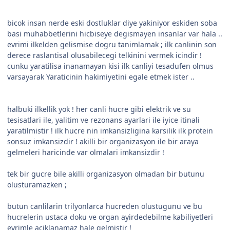
bicok insan nerde eski dostluklar diye yakiniyor eskiden soba
basi muhabbetlerini hicbiseye degismayen insanlar var hala ..
evrimi ilkelden gelismise dogru tanimlamak ; ilk canlinin son
derece raslantisal olusabilecegi telkinini vermek icindir !
cunku yaratilisa inanamayan kisi ilk canliyi tesadufen olmus
varsayarak Yaraticinin hakimiyetini egale etmek ister ..
halbuki ilkellik yok ! her canli hucre gibi elektrik ve su
tesisatlari ile, yalitim ve rezonans ayarlari ile iyice itinali
yaratilmistir ! ilk hucre nin imkansizligina karsilik ilk protein
sonsuz imkansizdir ! akilli bir organizasyon ile bir araya
gelmeleri haricinde var olmalari imkansizdir !
tek bir gucre bile akilli organizasyon olmadan bir butunu
olusturamazken ;
butun canlilarin trilyonlarca hucreden olustugunu ve bu
hucrelerin ustaca doku ve organ ayirdedebilme kabiliyetleri
evrimle aciklanamaz hale gelmistir !