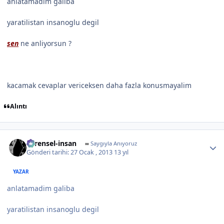
anlatamadim galiba
yaratilistan insanoglu degil
sen
ne anliyorsun ?
kacamak cevaplar vericeksen daha fazla konusmayalim
Alıntı
Author stats
evrensel-insan
∞
Saygıyla Anıyoruz
Gönderi tarihi:
27 Ocak , 2013
13 yıl
YAZAR
anlatamadim galiba
yaratilistan insanoglu degil