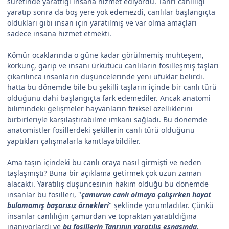
suretinde yarattığı insana hizmet ediyordu. Tanrı canlılığı
yaratıp sonra da boş yere yok edemezdi, canlılar başlangıçta
oldukları gibi insan için yaratılmış ve var olma amaçları
sadece insana hizmet etmekti.
Kömür ocaklarında o güne kadar görülmemiş muhteşem,
korkunç, garip ve insanı ürkütücü canlıların fosilleşmiş taşları
çıkarılınca insanların düşüncelerinde yeni ufuklar belirdi.
hatta bu dönemde bile bu şekilli taşların içinde bir canlı türü
olduğunu dahi başlangıçta fark edemediler. Ancak anatomi
bilimindeki gelişmeler hayvanların fiziksel özelliklerini
birbirleriyle karşılaştırabilme imkanı sağladı. Bu dönemde
anatomistler fosillerdeki şekillerin canlı türü olduğunu
yaptıkları çalışmalarla kanıtlayabildiler.
Ama taşın içindeki bu canlı oraya nasıl girmişti ve neden
taşlaşmıştı? Buna bir açıklama getirmek çok uzun zaman
alacaktı. Yaratılış düşüncesinin hakim olduğu bu dönemde
insanlar bu fosilleri, "
çamurun canlı olmaya çalışırken hayat
bulamamış başarısız örnekleri
" şeklinde yorumladılar. Çünkü
insanlar canlılığın çamurdan ve topraktan yaratıldığına
inanıyorlardı ve
bu fosillerin Tanrının yaratılış esnasında,