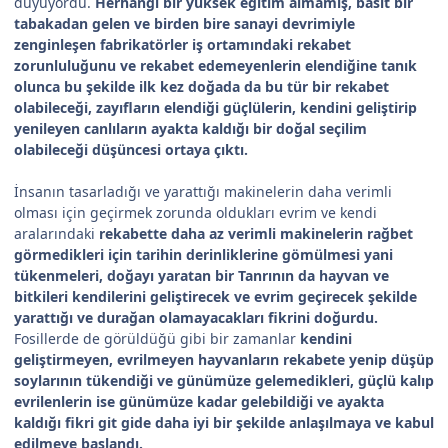
duyuyordu.
Herhangi bir yüksek eğitim almamış, basit bir
tabakadan gelen ve birden bire sanayi devrimiyle
zenginleşen fabrikatörler iş ortamındaki rekabet
zorunluluğunu ve rekabet edemeyenlerin elendiğine tanık
olunca bu şekilde ilk kez doğada da bu tür bir rekabet
olabileceği, zayıfların elendiği güçlülerin, kendini geliştirip
yenileyen canlıların ayakta kaldığı bir doğal seçilim
olabileceği düşüncesi ortaya çıktı.
İnsanın tasarladığı ve yarattığı makinelerin daha verimli
olması için geçirmek zorunda oldukları evrim ve kendi
aralarındaki
rekabette daha az verimli makinelerin rağbet
görmedikleri için tarihin derinliklerine gömülmesi yani
tükenmeleri, doğayı yaratan bir Tanrının da hayvan ve
bitkileri kendilerini geliştirecek ve evrim geçirecek şekilde
yarattığı ve durağan olamayacakları fikrini doğurdu.
Fosillerde de görüldüğü gibi bir zamanlar
kendini
geliştirmeyen, evrilmeyen hayvanların rekabete yenip düşüp
soylarının tükendiği ve günümüze gelemedikleri, güçlü kalıp
evrilenlerin ise günümüze kadar gelebildiği ve ayakta
kaldığı fikri git gide daha iyi bir şekilde anlaşılmaya ve kabul
edilmeye başlandı.