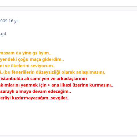
 2009
16 yıl
lmasam da yine gs lıyım..
i yendeki çoğu maça giderdim..
 ve ilkelerini seviyorum..
..(bu fenerlilerin düzeysizliği olarak anlaşılmasın),
 istanbulda ali sami yen ve arkadaşlarının
akımlarını yenmek için > ana ilkesi üzerine kurmasını..
tasaraylı olmaya devam edeceğim..
erliyi kızdırmayacağım..sevgiler..