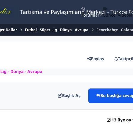
Tartışma ve Paylaşımların Merkezi - Türkçe 
Forumlar
Güncel Videola
ğer Dallar
Futbol - Süper Lig - Dünya - Avrupa
Fenerbahçe - Galat
Paylaş
Takipçi
 Lig - Dünya - Avrupa
Başlık Aç
Bu başlığa ceva
13 üye oy 