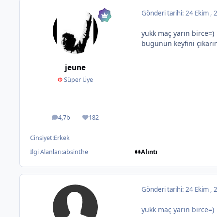
Gönderi tarihi:
24 Ekim ,
yukk maç yarın birce=)
bugünün keyfini çıkarın
jeune
Φ
Süper Üye
4,7b
182
ileti
İtibar
Cinsiyet:
Erkek
Alıntı
İlgi Alanları:
absinthe
Gönderi tarihi:
24 Ekim ,
yukk maç yarın birce=)