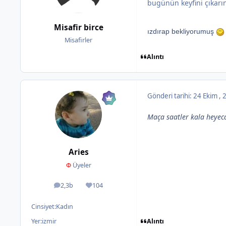
bugünün keyfini çıkarın
Misafir birce
ızdırap bekliyorumuş
Misafirler
Alıntı
Gönderi tarihi:
24 Ekim ,
Maça saatler kala heyec
Aries
Φ
Üyeler
2,3b
104
ileti
İtibar
Cinsiyet:
Kadın
Alıntı
Yer:
izmir