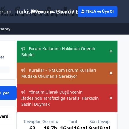
Forum - Turkish Forum / Board / Blog
Üyemisiniz ? Giriş Yap
TIKLA ve Üye Ol
r
Bloglar
Fotoğraf Galerisi
Kulüpler
Etkinlikler
Eylemler
asaray
Duyurular
Forum Kullanımı Hakkında Önemli
Hide an
Bilgiler
ler
Kurallar - T-M.Com Forum Kuralları
Hide an
Mutlaka Okumanız Gerekiyor
Yönetim Olarak Düşüncenin
p yaz
İfadesinde Tarafsızlığa Tarafız. Herkesin
Hide an
Sesini Duymak
verdi
Cevaplar
Görüntü
Tarih
Son Cevap
63
18,7b
16 yıl
16 yıl
9 yıl
9 yıl