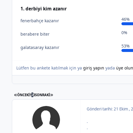
1. derbiyi kim azanır
46%
fenerbahçe kazanır
0%
berabere biter
53%
galatasaray kazanır
Lütfen bu ankete katılmak için ya
giriş yapın
yada
üye olu
İLK SAYFA
SON SAYFA
ÖNCEKI
1
2
3
SONRAKI
Gönderi tarihi:
21 Ekim ,
.
.