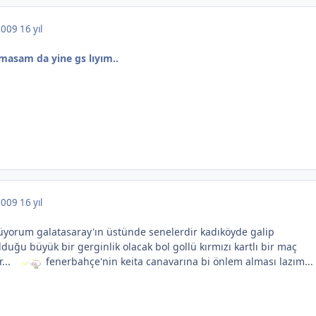
 2009
16 yıl
lmasam da yine gs lıyım..
 2009
16 yıl
rüyorum galatasaray'ın üstünde senelerdir kadıköyde galip
uğu büyük bir gerginlik olacak bol gollü kırmızı kartlı bir maç
...
fenerbahçe'nin keita canavarına bi önlem alması lazım...