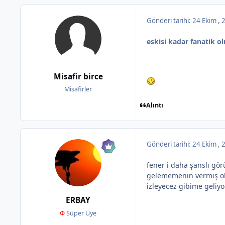
Gönderi tarihi:
24 Ekim ,
eskisi kadar fanatik o
Misafir birce
Misafirler
Alıntı
Gönderi tarihi:
24 Ekim ,
fener'i daha şanslı gö
gelememenin vermiş old
izleyecez gibime geliyor
ERBAY
Φ
Süper Üye