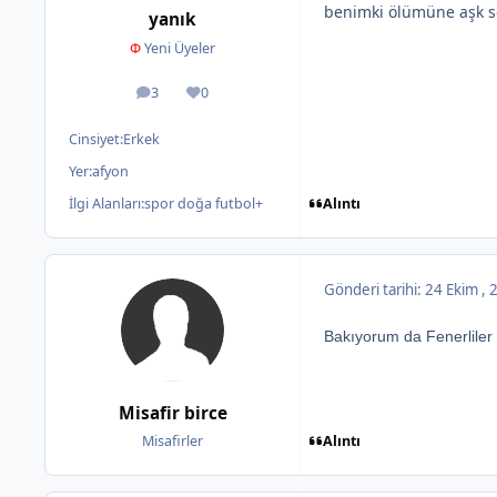
benimki ölümüne aşk s
yanık
Φ
Yeni Üyeler
3
0
ileti
İtibar
Cinsiyet:
Erkek
Yer:
afyon
Alıntı
İlgi Alanları:
spor doğa futbol+
Gönderi tarihi:
24 Ekim ,
Bakıyorum da Fenerliler
Misafir birce
Alıntı
Misafirler