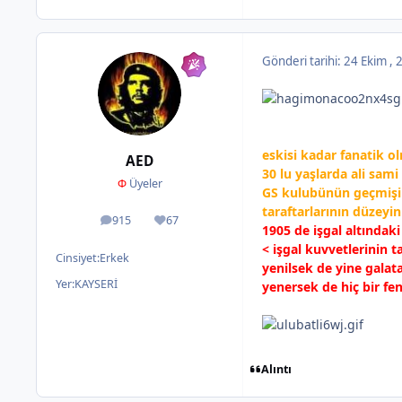
Gönderi tarihi:
24 Ekim ,
eskisi kadar fanatik o
AED
30 lu yaşlarda ali sam
Φ
Üyeler
GS kulubünün geçmişini
taraftarlarının düzeyini
915
67
ileti
İtibar
1905 de işgal altındaki
< işgal kuvvetlerinin t
Cinsiyet:
Erkek
yenilsek de yine gala
Yer:
KAYSERİ
yenersek de hiç bir fen
Alıntı