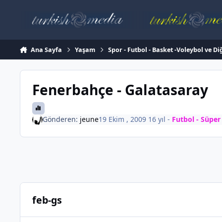
İçeriğe atla
Ana Sayfa
Yaşam
Spor - Futbol - Basket -Voleybol ve Di
Fenerbahçe - Galatasaray
Gönderen:
jeune
19 Ekim , 2009
16 yıl
-
Futbol - Süper
feb-gs