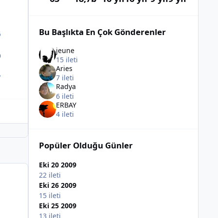
Bu Başlıkta En Çok Gönderenler
6
jeune
0
15 ileti
Aries
7 ileti
7
Radya
6 ileti
ERBAY
4 ileti
Popüler Olduğu Günler
Eki 20 2009
22 ileti
Eki 26 2009
15 ileti
Eki 25 2009
13 ileti