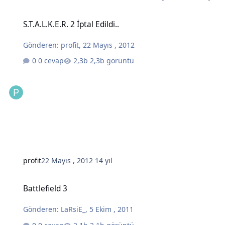
S.T.A.L.K.E.R. 2 İptal Edildi..
S.T.A.L.K.E.R. 2 İptal Edildi..
Gönderen:
profit
,
22 Mayıs , 2012
0 cevap
2,3b görüntü
profit
22 Mayıs , 2012
14 yıl
Battlefield 3
Battlefield 3
Gönderen:
LaRsiE_
,
5 Ekim , 2011