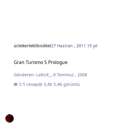
üctekerleklibisiklet
27 Haziran , 2011
15 yıl
Gran Turismo 5 Prologue
Gran Turismo 5 Prologue
Gönderen:
LaRsiE_
,
8 Temmuz , 2008
5 cevap
5,4b görüntü