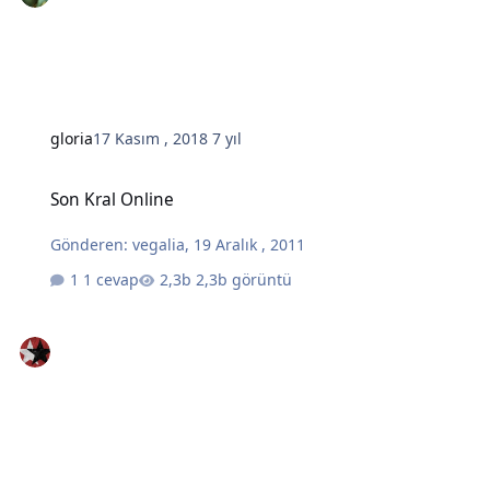
gloria
17 Kasım , 2018
7 yıl
Son Kral Online
Son Kral Online
Gönderen:
vegalia
,
19 Aralık , 2011
1 cevap
2,3b görüntü