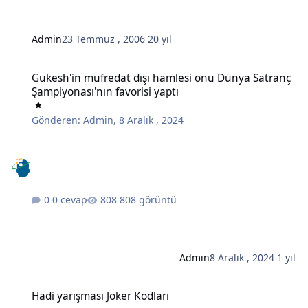
Admin
23 Temmuz , 2006
20 yıl
Gukesh'in müfredat dışı hamlesi onu Dünya Satranç Şampiyonası'nı
Gukesh'in müfredat dışı hamlesi onu Dünya Satranç
Şampiyonası'nın favorisi yaptı
Gönderen:
Admin
,
8 Aralık , 2024
0 cevap
808 görüntü
Admin
8 Aralık , 2024
1 yıl
Hadi yarışması Joker Kodları
Hadi yarışması Joker Kodları