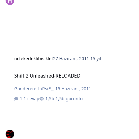
üctekerleklibisiklet
27 Haziran , 2011
15 yıl
Shift 2 Unleashed-RELOADED
Shift 2 Unleashed-RELOADED
Gönderen:
LaRsiE_
,
15 Haziran , 2011
1 cevap
1,5b görüntü