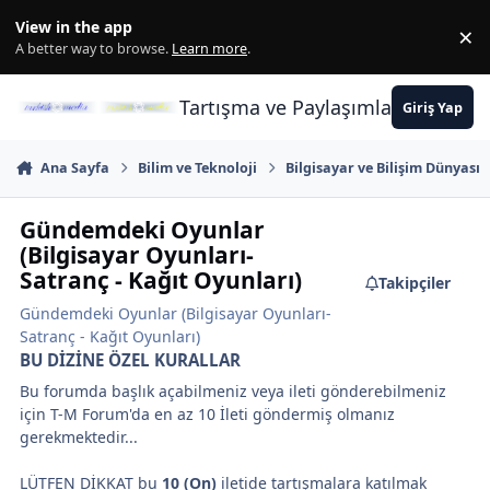
İçeriğe atla
View in the app
×
Di
A better way to browse.
Learn more
.
Tartışma ve Paylaşımların Merkez
Giriş Yap
Ana Sayfa
Bilim ve Teknoloji
Bilgisayar ve Bilişim Dünyası
Gündemdeki Oyunlar
(Bilgisayar Oyunları-
Satranç - Kağıt Oyunları)
Takipçiler
Gündemdeki Oyunlar (Bilgisayar Oyunları-
Satranç - Kağıt Oyunları)
BU DİZİNE ÖZEL KURALLAR
Bu forumda başlık açabilmeniz veya ileti gönderebilmeniz
için T-M Forum'da en az 10 İleti göndermiş olmanız
gerekmektedir...
LÜTFEN DİKKAT bu
10 (On)
iletide tartışmalara katılmak