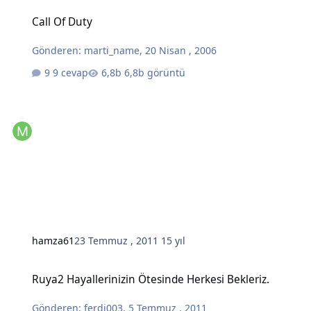
Call Of Duty
Call Of Duty
Gönderen:
marti_name
,
20 Nisan , 2006
9 cevap
6,8b görüntü
hamza61
23 Temmuz , 2011
15 yıl
Ruya2 Hayallerinizin Ötesinde Herkesi Bekleriz.
Ruya2 Hayallerinizin Ötesinde Herkesi Bekleriz.
Gönderen:
ferdi003
,
5 Temmuz , 2011