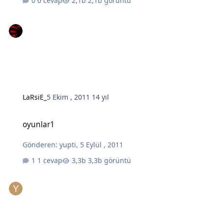
0 cevap
2,1b görüntü
LaRsiE_
5 Ekim , 2011
14 yıl
oyunlar1
oyunlar1
Gönderen:
yupti
,
5 Eylül , 2011
1 cevap
3,3b görüntü