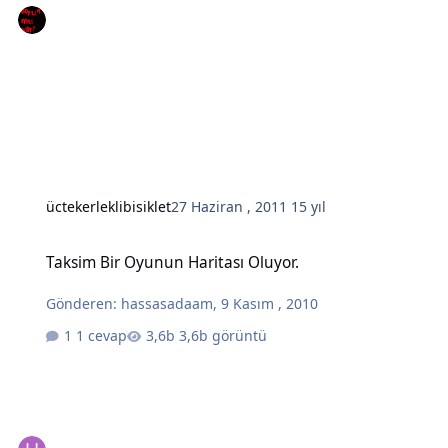
üctekerleklibisiklet
27 Haziran , 2011
15 yıl
Taksim Bir Oyunun Haritası Oluyor.
Taksim Bir Oyunun Haritası Oluyor.
Gönderen:
hassasadaam
,
9 Kasım , 2010
1 cevap
3,6b görüntü