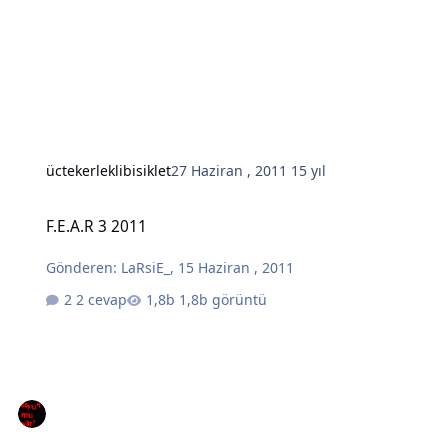
üctekerleklibisiklet
27 Haziran , 2011
15 yıl
F.E.A.R 3 2011
F.E.A.R 3 2011
Gönderen:
LaRsiE_
,
15 Haziran , 2011
2 cevap
1,8b görüntü