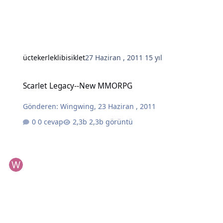
üctekerleklibisiklet
27 Haziran , 2011
15 yıl
Scarlet Legacy--New MMORPG
Scarlet Legacy--New MMORPG
Gönderen:
Wingwing
,
23 Haziran , 2011
0 cevap
2,3b görüntü