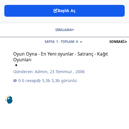
Başlık Aç
SIRALAMA
S
SAYFA: 1 - TOPLAM: 4
SONRAKI
Oyun Oyna - En Yeni oyunlar - Satranç - Kağıt Oyunları
Oyun Oyna - En Yeni oyunlar - Satranç - Kağıt
Oyunları
Gönderen:
Admin
,
23 Temmuz , 2006
0 cevap
5,3b görüntü