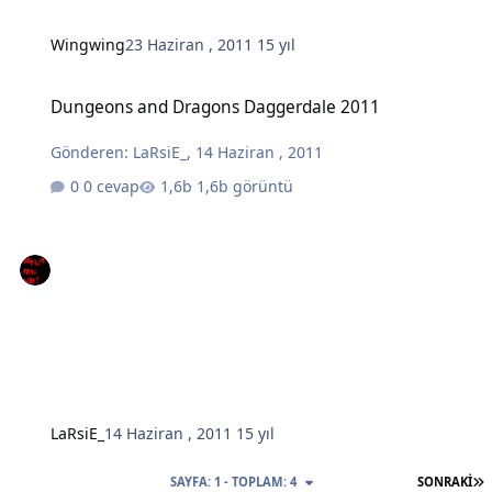
Wingwing
23 Haziran , 2011
15 yıl
Dungeons and Dragons Daggerdale 2011
Dungeons and Dragons Daggerdale 2011
Gönderen:
LaRsiE_
,
14 Haziran , 2011
0 cevap
1,6b görüntü
LaRsiE_
14 Haziran , 2011
15 yıl
S
SAYFA: 1 - TOPLAM: 4
SONRAKI