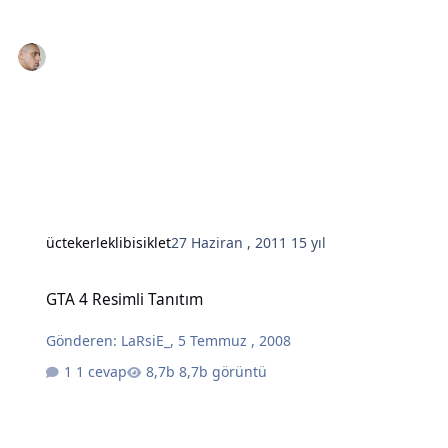
üctekerleklibisiklet
27 Haziran , 2011
15 yıl
GTA 4 Resimli Tanıtım
GTA 4 Resimli Tanıtım
Gönderen:
LaRsiE_
,
5 Temmuz , 2008
1 cevap
8,7b görüntü