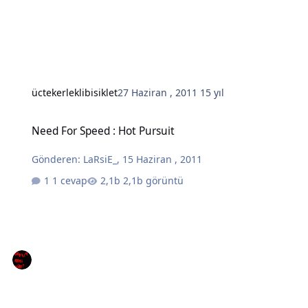
üctekerleklibisiklet
27 Haziran , 2011
15 yıl
Need For Speed : Hot Pursuit
Need For Speed : Hot Pursuit
Gönderen:
LaRsiE_
,
15 Haziran , 2011
1 cevap
2,1b görüntü