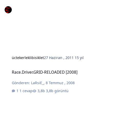
üctekerleklibisiklet
27 Haziran , 2011
15 yıl
Race.Driver.GRID-RELOADED [2008]
Race.Driver.GRID-RELOADED [2008]
Gönderen:
LaRsiE_
,
8 Temmuz , 2008
1 cevap
3,8b görüntü