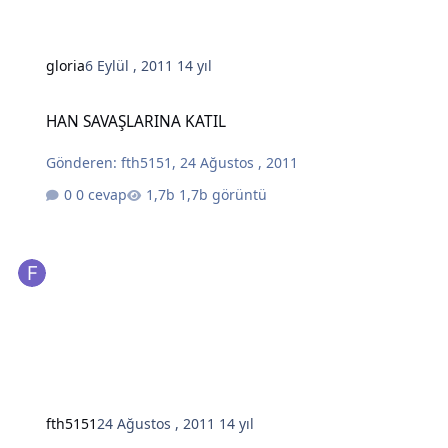
gloria
6 Eylül , 2011
14 yıl
HAN SAVAŞLARINA KATIL
HAN SAVAŞLARINA KATIL
Gönderen:
fth5151
,
24 Ağustos , 2011
0 cevap
1,7b görüntü
fth5151
24 Ağustos , 2011
14 yıl