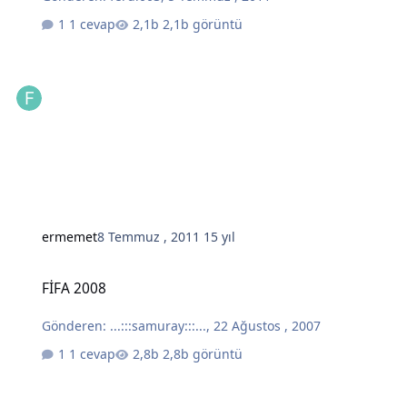
1 cevap
2,1b görüntü
ermemet
8 Temmuz , 2011
15 yıl
FİFA 2008
FİFA 2008
Gönderen:
...:::samuray:::...
,
22 Ağustos , 2007
1 cevap
2,8b görüntü