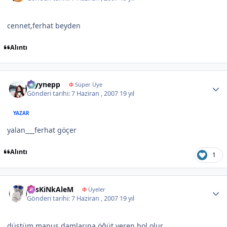
cennet,ferhat beyden
Alıntı
Author stats
zeyynepp
Φ
Süper Üye
Gönderi tarihi:
7 Haziran , 2007
19 yıl
YAZAR
yalan___ferhat göçer
Alıntı
1
Author stats
KesKiNkAleM
Φ
Üyeler
Gönderi tarihi:
7 Haziran , 2007
19 yıl
düştüm mapus damlarına öğüt veren bol olur