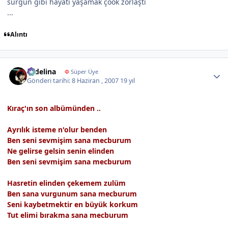
sürgün gibi hayatı yaşamak çook zorlaştı
...
Alıntı
Author stats
sedelina
Φ
Süper Üye
Gönderi tarihi:
8 Haziran , 2007
19 yıl
Kıraç'ın son albümünden ..
Ayrılık isteme n'olur benden
Ben seni sevmişim sana mecburum
Ne gelirse gelsin senin elinden
Ben seni sevmişim sana mecburum
Hasretin elinden çekemem zulüm
Ben sana vurgunum sana mecburum
Seni kaybetmektir en büyük korkum
Tut elimi bırakma sana mecburum