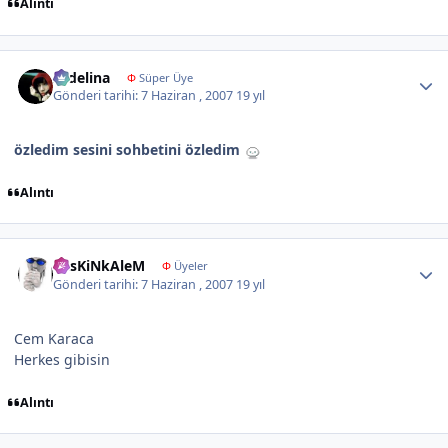
Alıntı
Author stats
sedelina
Φ
Süper Üye
Gönderi tarihi:
7 Haziran , 2007
19 yıl
özledim sesini sohbetini özledim
Alıntı
Author stats
KesKiNkAleM
Φ
Üyeler
Gönderi tarihi:
7 Haziran , 2007
19 yıl
Cem Karaca
Herkes gibisin
Alıntı