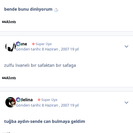
bende bunu dinlıyorum
Alıntı
Author stats
jeune
Φ
Süper Üye
Gönderi tarihi:
8 Haziran , 2007
19 yıl
zulfu lıvanelı bır safaktan bır safaga
Alıntı
Author stats
sedelina
Φ
Süper Üye
Gönderi tarihi:
8 Haziran , 2007
19 yıl
tuğba aydın-sende can bulmaya geldim