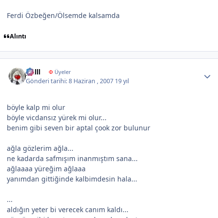
Ferdi Özbeğen/Ölsemde kalsamda
Alıntı
Author stats
gulll
Φ
Üyeler
Gönderi tarihi:
8 Haziran , 2007
19 yıl
böyle kalp mi olur
böyle vicdansız yürek mi olur...
benim gibi seven bir aptal çook zor bulunur
ağla gözlerim ağla...
ne kadarda safmışım inanmıştım sana...
ağlaaaa yüreğim ağlaaa
yanımdan gittiğinde kalbimdesin hala...
...
aldığın yeter bi verecek canım kaldı...