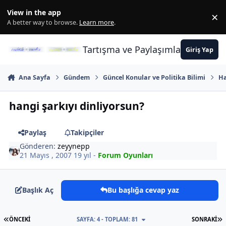
İçeriğe atla
View in the app
×
Di
A better way to browse.
Learn more
.
Tartışma ve Paylaşımların Merkez
Giriş Yap
Ana Sayfa
Gündem
Güncel Konular ve Politika Bilimi
Ha
hangi şarkıyı dinliyorsun?
Paylaş
Takipçiler
Gönderen:
zeyynepp
21 Mayıs , 2007
19 yıl
-
Forum Oyunları
Başlık Aç
Bu başlığa cevap yaz
İLK SAYFA
S
ÖNCEKI
SAYFA: 4 - TOPLAM: 81
SONRAKI