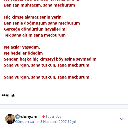
Ben san muhtacım, sana mecburum
Hiç kimse alamaz senin yerini
Ben senle doğmuşum sana mecburum
Gerçeğe döndürdün hayallerimi
Tek sana aitim sana mecburum
Ne acılar yaşadım,
Ne bedeller ödedim
Senden başka hiç kimseyi böylesine sevmedim
Sana vurgun, sana tutkun, sana mecburum
Sana vurgun, sana tutkun, sana mecburum..
Alıntı
Author stats
sardunyam
Φ
Süper Üye
Gönderi tarihi:
8 Haziran , 2007
19 yıl