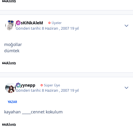
Alıntı
Author stats
KesKiNkAleM
Φ
Üyeler
Gönderi tarihi:
8 Haziran , 2007
19 yıl
moğollar
dümtek
Alıntı
Author stats
zeyynepp
Φ
Süper Üye
Gönderi tarihi:
8 Haziran , 2007
19 yıl
YAZAR
kayahan _____cennet kokulum
Alıntı