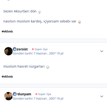
Sezen Aksu/Geri dön
nasılsın müslüm kardeş, içiyorsam sebebi var
Alıntı
Author stats
egzorsist
Φ
Süper Üye
Gönderi tarihi:
7 Haziran , 2007
19 yıl
müslüm hasret rüzgarları
Alıntı
Author stats
sardunyam
Φ
Süper Üye
Gönderi tarihi:
7 Haziran , 2007
19 yıl