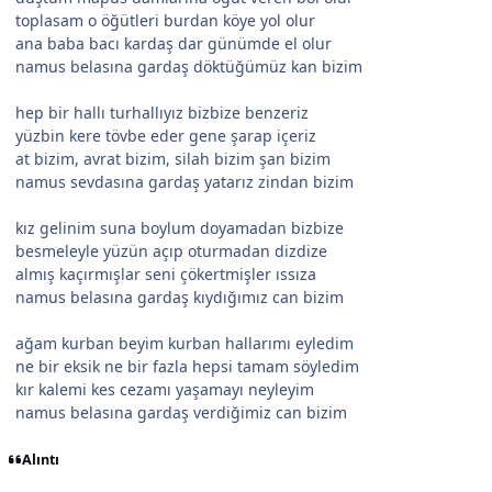
toplasam o öğütleri burdan köye yol olur
ana baba bacı kardaş dar günümde el olur
namus belasına gardaş döktüğümüz kan bizim
hep bir hallı turhallıyız bizbize benzeriz
yüzbin kere tövbe eder gene şarap içeriz
at bizim, avrat bizim, silah bizim şan bizim
namus sevdasına gardaş yatarız zindan bizim
kız gelinim suna boylum doyamadan bizbize
besmeleyle yüzün açıp oturmadan dizdize
almış kaçırmışlar seni çökertmişler ıssıza
namus belasına gardaş kıydığımız can bizim
ağam kurban beyim kurban hallarımı eyledim
ne bir eksik ne bir fazla hepsi tamam söyledim
kır kalemi kes cezamı yaşamayı neyleyim
namus belasına gardaş verdiğimiz can bizim
Alıntı