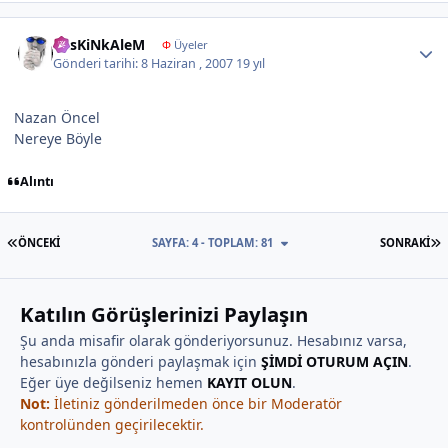
Author stats
KesKiNkAleM
Φ
Üyeler
Gönderi tarihi:
8 Haziran , 2007
19 yıl
Nazan Öncel
Nereye Böyle
Alıntı
İLK SAYFA
S
ÖNCEKI
SAYFA: 4 - TOPLAM: 81
SONRAKI
Katılın Görüşlerinizi Paylaşın
Şu anda misafir olarak gönderiyorsunuz. Hesabınız varsa,
hesabınızla gönderi paylaşmak için
ŞİMDİ OTURUM AÇIN
.
Eğer üye değilseniz hemen
KAYIT OLUN
.
Not:
İletiniz gönderilmeden önce bir Moderatör
kontrolünden geçirilecektir.