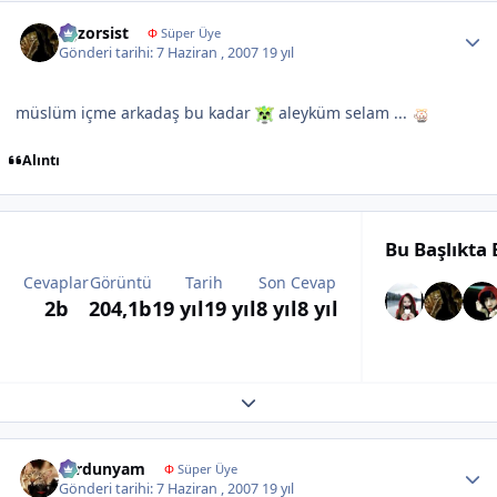
Author stats
egzorsist
Φ
Süper Üye
Gönderi tarihi:
7 Haziran , 2007
19 yıl
müslüm içme arkadaş bu kadar
aleyküm selam ...
Alıntı
Bu Başlıkta
Cevaplar
Görüntü
Tarih
Son Cevap
2b
204,1b
19 yıl
19 yıl
8 yıl
8 yıl
Expand topic overview
Author stats
sardunyam
Φ
Süper Üye
Gönderi tarihi:
7 Haziran , 2007
19 yıl