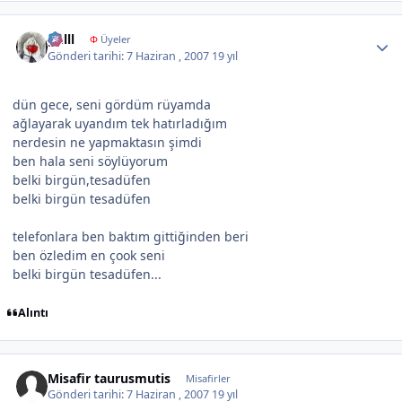
Author stats
gulll
Φ
Üyeler
Gönderi tarihi:
7 Haziran , 2007
19 yıl
dün gece, seni gördüm rüyamda
ağlayarak uyandım tek hatırladığım
nerdesin ne yapmaktasın şimdi
ben hala seni söylüyorum
belki birgün,tesadüfen
belki birgün tesadüfen
telefonlara ben baktım gittiğinden beri
ben özledim en çook seni
belki birgün tesadüfen...
Alıntı
Misafir taurusmutis
Misafirler
Gönderi tarihi:
7 Haziran , 2007
19 yıl