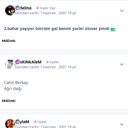
Author stats
sedelina
Φ
Süper Üye
Gönderi tarihi:
7 Haziran , 2007
19 yıl
2.bahar yaşıyor ömrüm gel benım yarim oluver şimdi
Alıntı
Author stats
KesKiNkAleM
Φ
Üyeler
Gönderi tarihi:
7 Haziran , 2007
19 yıl
Cahit Berkay
Ağrı dağı
Alıntı
Author stats
LeylaM
Φ
Üyeler
Gönderi tarihi:
7 Haziran , 2007
19 yıl