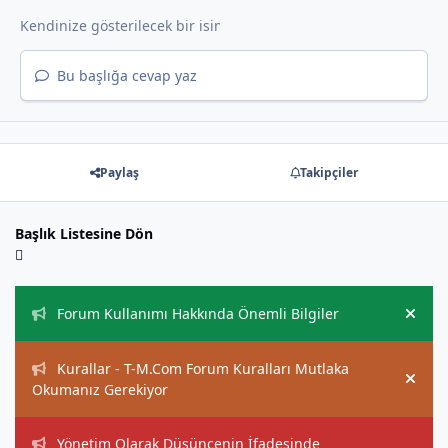
Bu başlığa cevap yaz
Paylaş
Takipçiler
Başlık Listesine Dön
Duyurular
Forum Kullanımı Hakkında Önemli Bilgiler
Hide
Kurallar - T-M.Com Forum Kuralları Mutlaka
Hide
Okumanız Gerekiyor
Yönetim Olarak Düşüncenin İfadesinde