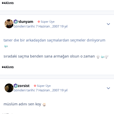
Alıntı
Author stats
sardunyam
Φ
Süper Üye
Gönderi tarihi:
7 Haziran , 2007
19 yıl
taner dıe bir arkadaşdan saçmalardan seçmeler dınlıyorum
sıradaki saçma benden sana armağan olsun o zaman
Alıntı
Author stats
egzorsist
Φ
Süper Üye
Gönderi tarihi:
7 Haziran , 2007
19 yıl
müslüm adını sen koy