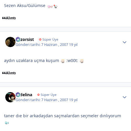
Sezen Aksu/Gülümse
Alıntı
Author stats
egzorsist
Φ
Süper Üye
Gönderi tarihi:
7 Haziran , 2007
19 yıl
aydın uzaklara uçma kuşum
:w00t:
Alıntı
Author stats
sedelina
Φ
Süper Üye
Gönderi tarihi:
7 Haziran , 2007
19 yıl
taner dıe bir arkadaşdan saçmalardan seçmeler dınlıyorum