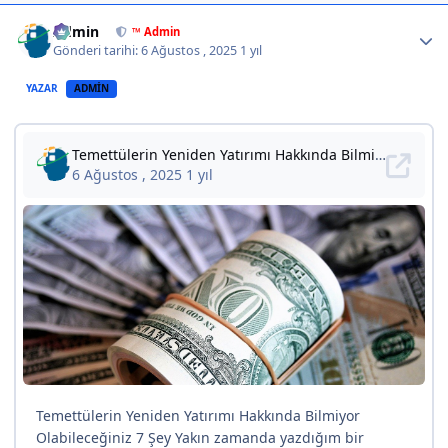
Author stats
Admin
™ Admin
Gönderi tarihi:
6 Ağustos , 2025
1 yıl
YAZAR
ADMIN