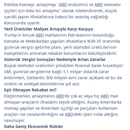
Politika Konseyi, anlaşmayı "
ABD
endüstrisi ve
ABD
otomotiv
işçileri için kötü bir anlaşma" olarak nitelendirerek, düşük
içerikli Japon ithalatlarına haksız bir avantaj sağladığı
konusunda uyardı.
Yerli Üreticiler Maliyet Artışıyla Karşı Karşıya
Trump'ın birçok
ABD
markasının fabrikasının bulunduğu
Kanada ve Meksika'dan yapılan ithalatlara %30-35 oranında
gümrük vergisi getirme planı, yerli otomobil üreticilerinin
maliyetlerini artırarak rekabet konumlarını kötüleştirebilir.
Gümrük Vergisi Sonuçları Nedeniyle Artan Zararlar
Büyük otomobil üreticileri şimdiden finansal baskı hissediyor:
GM, gümrük vergilerine bağlı 1,1 milyar dolarlık zarar
bildirirken, Stellantis 300 milyon avro zarar açıkladı ve bu da
üretim ve sevkiyat kesintilerine yol açtı.
Eşit Olmayan Rekabet mi?
Eleştirmenler, anlaşmanın
ABD
'de çok az veya hiç
ABD
malı
olmayan araçların ithalatını teşvik ettiğini, Kuzey Amerika'da
montajı yapılan ve Amerikan işçiliği ve parçaları kullanılan
araçları ise cezalandırdığını ve
ABD
'deki işleri riske attığını
savunuyor.
Daha Geniş Ekonomik Riskler