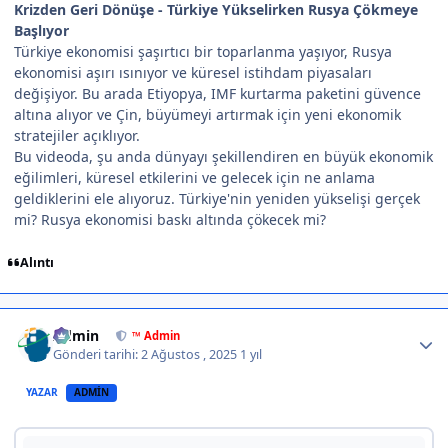
Krizden Geri Dönüşe - Türkiye Yükselirken Rusya Çökmeye
Başlıyor
Türkiye ekonomisi şaşırtıcı bir toparlanma yaşıyor, Rusya
ekonomisi aşırı ısınıyor ve küresel istihdam piyasaları
değişiyor. Bu arada Etiyopya, IMF kurtarma paketini güvence
altına alıyor ve Çin, büyümeyi artırmak için yeni ekonomik
stratejiler açıklıyor.
Bu videoda, şu anda dünyayı şekillendiren en büyük ekonomik
eğilimleri, küresel etkilerini ve gelecek için ne anlama
geldiklerini ele alıyoruz. Türkiye'nin yeniden yükselişi gerçek
mi? Rusya ekonomisi baskı altında çökecek mi?
Alıntı
Author stats
Admin
™ Admin
Gönderi tarihi:
2 Ağustos , 2025
1 yıl
YAZAR
ADMIN