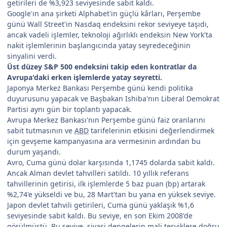
getirileri de %3,923 seviyesinde sabit kaldı.
Google'ın ana şirketi Alphabet'in güçlü kârları, Perşembe
günü Wall Street'in Nasdaq endeksini rekor seviyeye taşıdı,
ancak vadeli işlemler, teknoloji ağırlıklı endeksin New York'ta
nakit işlemlerinin başlangıcında yatay seyredeceğinin
sinyalini verdi.
Üst düzey S&P 500 endeksini takip eden kontratlar da
Avrupa'daki erken işlemlerde yatay seyretti.
Japonya Merkez Bankası Perşembe günü kendi politika
duyurusunu yapacak ve Başbakan Ishiba'nın Liberal Demokrat
Partisi aynı gün bir toplantı yapacak.
Avrupa Merkez Bankası'nın Perşembe günü faiz oranlarını
sabit tutmasının ve
ABD
tarifelerinin etkisini değerlendirmek
için gevşeme kampanyasına ara vermesinin ardından bu
durum yaşandı.
Avro, Cuma günü dolar karşısında 1,1745 dolarda sabit kaldı.
Ancak Alman devlet tahvilleri satıldı. 10 yıllık referans
tahvillerinin getirisi, ilk işlemlerde 5 baz puan (bp) artarak
%2,74'e yükseldi ve bu, 28 Mart'tan bu yana en yüksek seviye.
Japon devlet tahvili getirileri, Cuma günü yaklaşık %1,6
seviyesinde sabit kaldı. Bu seviye, en son Ekim 2008'de
görülmüştü. Bu seviye, siyasi dengelerin mali teşviklere doğru