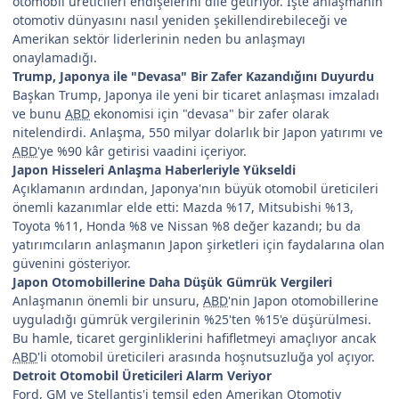
otomobil üreticileri endişelerini dile getiriyor. İşte anlaşmanın
otomotiv dünyasını nasıl yeniden şekillendirebileceği ve
Amerikan sektör liderlerinin neden bu anlaşmayı
onaylamadığı.
Trump, Japonya ile "Devasa" Bir Zafer Kazandığını Duyurdu
Başkan Trump, Japonya ile yeni bir ticaret anlaşması imzaladı
ve bunu
ABD
ekonomisi için "devasa" bir zafer olarak
nitelendirdi. Anlaşma, 550 milyar dolarlık bir Japon yatırımı ve
ABD
'ye %90 kâr getirisi vaadini içeriyor.
Japon Hisseleri Anlaşma Haberleriyle Yükseldi
Açıklamanın ardından, Japonya'nın büyük otomobil üreticileri
önemli kazanımlar elde etti: Mazda %17, Mitsubishi %13,
Toyota %11, Honda %8 ve Nissan %8 değer kazandı; bu da
yatırımcıların anlaşmanın Japon şirketleri için faydalarına olan
güvenini gösteriyor.
Japon Otomobillerine Daha Düşük Gümrük Vergileri
Anlaşmanın önemli bir unsuru,
ABD
'nin Japon otomobillerine
uyguladığı gümrük vergilerinin %25'ten %15'e düşürülmesi.
Bu hamle, ticaret gerginliklerini hafifletmeyi amaçlıyor ancak
ABD
'li otomobil üreticileri arasında hoşnutsuzluğa yol açıyor.
Detroit Otomobil Üreticileri Alarm Veriyor
Ford, GM ve Stellantis'i temsil eden Amerikan Otomotiv