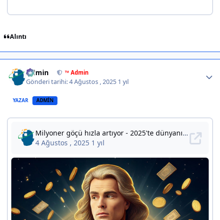
Alıntı
Author stats
Admin
™ Admin
Gönderi tarihi:
4 Ağustos , 2025
1 yıl
YAZAR
ADMIN