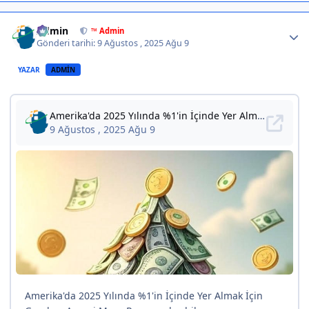
Author stats
Admin
™ Admin
Gönderi tarihi:
9 Ağustos , 2025
Ağu 9
YAZAR
ADMIN