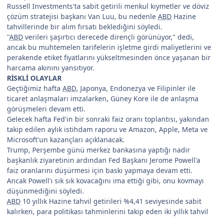
Russell Investments'ta sabit getirili menkul kıymetler ve döviz
çözüm stratejisi başkanı Van Luu, bu nedenle
ABD
Hazine
tahvillerinde bir alım fırsatı beklediğini söyledi.
"
ABD
verileri şaşırtıcı derecede dirençli görünüyor," dedi,
ancak bu muhtemelen tarifelerin işletme girdi maliyetlerini ve
perakende etiket fiyatlarını yükseltmesinden önce yaşanan bir
harcama akınını yansıtıyor.
RİSKLİ OLAYLAR
Geçtiğimiz hafta
ABD
, Japonya, Endonezya ve Filipinler ile
ticaret anlaşmaları imzalarken, Güney Kore ile de anlaşma
görüşmeleri devam etti.
Gelecek hafta Fed'in bir sonraki faiz oranı toplantısı, yakından
takip edilen aylık istihdam raporu ve Amazon, Apple, Meta ve
Microsoft'un kazançları açıklanacak.
Trump, Perşembe günü merkez bankasına yaptığı nadir
başkanlık ziyaretinin ardından Fed Başkanı Jerome Powell'a
faiz oranlarını düşürmesi için baskı yapmaya devam etti.
Ancak Powell'ı sık sık kovacağını ima ettiği gibi, onu kovmayı
düşünmediğini söyledi.
ABD
10 yıllık Hazine tahvil getirileri %4,41 seviyesinde sabit
kalırken, para politikası tahminlerini takip eden iki yıllık tahvil