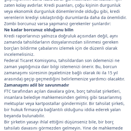
zaten kolay avdırlar. Kredi puanları, çoğu kişinin durgunluk
veya ekonomik durgunluk dönemlerinde olduğu gibi, kredi
verenlerin krediyi sıkılaştırdığı durumlarda daha da önemlidir.
Zombi borcunuz varsa yapmanız gerekenler şunlardır:
Ne kadar borcunuz olduğunu bilin
Kredi raporlarınızı yalnızca doğruluk açısından değil, aynı
zamanda tahsildarların dosyalarınızdan silinmesi gereken
borçları bildirme çabalarını izlemek için de düzenli olarak
incelemelisiniz.
Federal Ticaret Komisyonu, tahsildardan son ödemenizi ne
zaman yaptığınıza dair bilgi istemenizi önerir. Bu, borcun
zamanaşımı süresinin (eyaletinize bağlı olarak iki ila 15 yıl
arasında) geçip geçmediğini belirlemenize yardımcı olacaktır.
Zamanaşımı adil bir savunmadır
FTC tarafından açılan davalara göre, borç tahsilat şirketleri,
insanlara belediye mahkemesinden gelmiş gibi tasarlanmış
mektuplar veya kartpostallar göndermiştir. Bir tahsilat şirketi,
bir hukuk firmasıyla bağlantılı olduğunu iddia ederek yalan
beyanda bulunabilir.
Bir şirketin yasayı ihlal ettiğini düşünseniz bile, bir borç
tahsilatı davasını görmezden gelmeyin. Yine de mahkemede