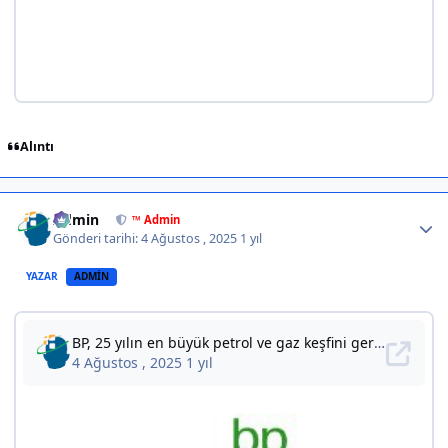
Alıntı
Author stats
Admin
™ Admin
Gönderi tarihi:
4 Ağustos , 2025
1 yıl
YAZAR
ADMIN