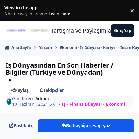
İçeriğe atla
View in the app
×
Di
A better way to browse.
Learn more
.
Tartışma ve Paylaşımların Merkez
Giriş Yap
Ana Sayfa
Yaşam
Ekonomi - İş Dünyası - Kariyer - İnsan Ka
İş Dünyasından En Son Haberler /
Bilgiler (Türkiye ve Dünyadan)
Paylaş
Takipçiler
Gönderen:
Admin
10 Haziran , 2021
5 yıl
-
İş - Finans Dünyası - Ekonomi
Başlık Aç
Bu başlığa cevap yaz