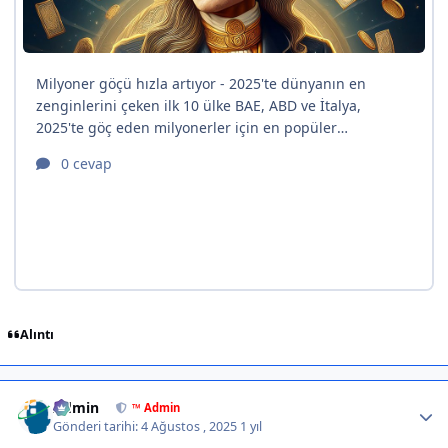
Alıntı
Author stats
Admin
™ Admin
Gönderi tarihi:
4 Ağustos , 2025
1 yıl