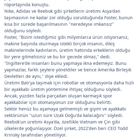
röportajında konuştu.
Nike, Adidas ve Reebok gibi şirketlerin üretimi Asya'dan
taşımasının ne kadar zor olduğu sorulduğunda Foster, bunun
kısa bir sürede başarılmasının "neredeyse imkansız"
olduğunu söyledi.
Foster, "Bizim istediğimiz gibi milyonlarca ürün istiyorsanız,
makine başında oturmaya istekli birçok insanın, dikiş
makinelerinde kadınların, üretim hattında erkeklerin olduğu
bir yere gitmelisiniz ve bu bir gecede olmaz," dedi.
"İngiltere'de insanları bunu yapmaya ikna edemeyiz. Bunu
yapmazlar, farklı şeylere yöneldiler ve bence Amerika Birleşik
Devletleri de aynı," diye ekledi.
Üretimi Batı'ya taşımak için robotlar ve otomasyonla daha hızlı
bir ayakkabı üretim yöntemine ihtiyaç olduğunu söyledi.
Ancak, yüzden fazla parçadan oluşan karmaşık spor
ayakkabılar için otomasyonun zor olduğunu belirtti.
Sektör henüz bu aşamaya gelmemişti ve giyim ve ayakkabı
sektörünün "uzun süre Uzak Doğu'da kalacağını" söyledi.
Reebok'un üretimi Asya'da, özellikle Vietnam ve Çin gibi
ülkelerde yoğunlaşıyor. Özel şirket, 2022'den beri CEO Todd
Krinsky tarafından yönetiliyor.