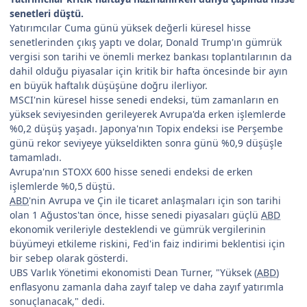
senetleri düştü.
Yatırımcılar Cuma günü yüksek değerli küresel hisse
senetlerinden çıkış yaptı ve dolar, Donald Trump'ın gümrük
vergisi son tarihi ve önemli merkez bankası toplantılarının da
dahil olduğu piyasalar için kritik bir hafta öncesinde bir ayın
en büyük haftalık düşüşüne doğru ilerliyor.
MSCI'nin küresel hisse senedi endeksi, tüm zamanların en
yüksek seviyesinden gerileyerek Avrupa'da erken işlemlerde
%0,2 düşüş yaşadı. Japonya'nın Topix endeksi ise Perşembe
günü rekor seviyeye yükseldikten sonra günü %0,9 düşüşle
tamamladı.
Avrupa'nın STOXX 600 hisse senedi endeksi de erken
işlemlerde %0,5 düştü.
ABD
'nin Avrupa ve Çin ile ticaret anlaşmaları için son tarihi
olan 1 Ağustos'tan önce, hisse senedi piyasaları güçlü
ABD
ekonomik verileriyle desteklendi ve gümrük vergilerinin
büyümeyi etkileme riskini, Fed'in faiz indirimi beklentisi için
bir sebep olarak gösterdi.
UBS Varlık Yönetimi ekonomisti Dean Turner, "Yüksek (
ABD
)
enflasyonu zamanla daha zayıf talep ve daha zayıf yatırımla
sonuçlanacak," dedi.