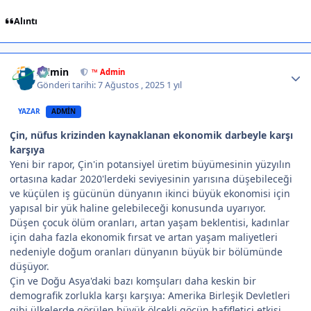
Alıntı
Author stats
Admin
™ Admin
Gönderi tarihi:
7 Ağustos , 2025
1 yıl
YAZAR
ADMIN
Çin, nüfus krizinden kaynaklanan ekonomik darbeyle karşı
karşıya
Yeni bir rapor, Çin'in potansiyel üretim büyümesinin yüzyılın
ortasına kadar 2020'lerdeki seviyesinin yarısına düşebileceği
ve küçülen iş gücünün dünyanın ikinci büyük ekonomisi için
yapısal bir yük haline gelebileceği konusunda uyarıyor.
Düşen çocuk ölüm oranları, artan yaşam beklentisi, kadınlar
için daha fazla ekonomik fırsat ve artan yaşam maliyetleri
nedeniyle doğum oranları dünyanın büyük bir bölümünde
düşüyor.
Çin ve Doğu Asya'daki bazı komşuları daha keskin bir
demografik zorlukla karşı karşıya: Amerika Birleşik Devletleri
gibi ülkelerde görülen büyük ölçekli göçün hafifletici etkisi