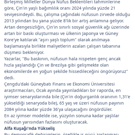
Birleşmiş Milletler Dünya Nüfus Beklentileri tahminlerine
göre, Çin'in yaşlı bağımlılık oranı 2024 yılında yüzde 21
seviyesindeydi. Bu, çalışma çağındaki nüfusun zirvede olduğu
2013 yılından bu yana yüzde 8'lik bir artış anlamına geliyor.
Artan dengesizliğin, Çin'in sınırlı sosyal güvenlik ağı üzerinde
artan bir baskı oluşturması ve ülkenin Japonya ve Güney
Kore'ye katılarak "aşırı yaşlı toplum" olarak anılmaya
başlamasıyla birlikte maliyetlerin azalan çalışan tabanına
düşmesi bekleniyor.
Yazarlar, "Bu baskının, nüfusun hala nispeten genç ancak
hızla yaşlandığı Çin ve Brezilya gibi gelişmekte olan
ekonomilerde en yoğun şekilde hissedileceğini öngörüyoruz"
dedi.
Çengdu'daki Güneybatı Finans ve Ekonomi Üniversitesi
araştırmacıları, Ocak ayında yayınladıkları bir raporda, en
iyimser senaryolarında bile (Çin'in doğurganlık oranının 1,31'e
yükseldiği senaryoda bile), 65 yaş ve üzeri nüfusun payının
2084 yılına kadar yüzde 36'ya ulaşacağını öngördüler.
En az iyimser modelde ise, yüzyılın sonuna kadar yaşlılar
nüfusun yarısından fazlasını oluşturacak.
Alfa Kuşağı'nda Yükseliş
Bu demografik değişimlerin, özellikle iş gücü zorlanması,