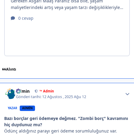
Alıntı
Author stats
Admin
™ Admin
Gönderi tarihi:
12 Ağustos , 2025
Ağu 12
YAZAR
ADMIN
Bazı borçlar geri ödemeye değmez. "Zombi borç" kavramını
hiç duydunuz mu?
Ödünç aldığınız parayı geri ödeme sorumluluğunuz var.