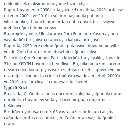
edilebilecek maksimum büyüme hızını ölçer.
Rapor, büyümenin 2030'larda yüzde 4'ün altına, 2040'larda ise
ülkenin 2000'li ve 2010'lu yılların başındaki patlama
yıllarındaki çift haneli oranlardan daha düşük bir seviyeye
inebileceğini tahmin ediyor.
Bu projeksiyonlar, Uluslararası Para Fonu'nun Kasım ayında
yayınladığı bir çalışma raporuyla kabaca örtüşüyor.
Raporda, 2050'lere gelindiğinde potansiyel büyümenin yıllık
yüzde 2'nin biraz üzerine düşebileceği belirtiliyor.
Pekin'deki Çin Komünist Partisi liderliği, bu yıl yaklaşık yüzde
5'lik bir GSYİH büyümesi hedefliyor. Bu, ülkenin uzun süredir
devam eden konut piyasası krizi, düşük tüketici güveni ve bir
dizi diğer ekonomik zorlukla boğuşmaya devam ettiği 2000'li
ve 2010'lu yıllara kıyasla mütevazı bir hedef.
İşgücü Krizi
Bu arada, Çin'in daralan iş gücünün, çalışma çağındaki nüfus
daraldıkça büyümeyi yılda yaklaşık bir puan düşürmesi
bekleniyor.
Bir diğer uyarı işareti de, 65 yaş ve üzeri nüfusun çalışma
çağındaki nüfusa oranını ölçen Çin'in artan yaşlı bağımlılık
oranı.