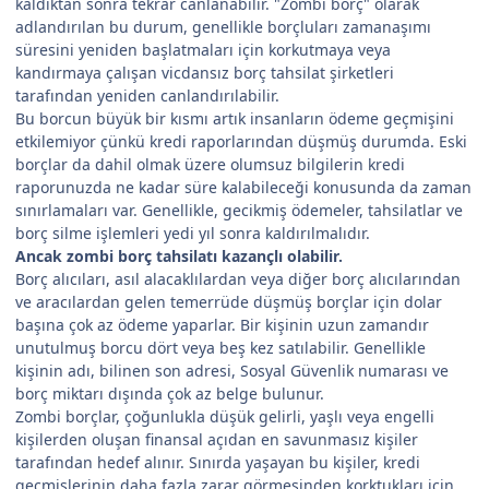
kaldıktan sonra tekrar canlanabilir. "Zombi borç" olarak
adlandırılan bu durum, genellikle borçluları zamanaşımı
süresini yeniden başlatmaları için korkutmaya veya
kandırmaya çalışan vicdansız borç tahsilat şirketleri
tarafından yeniden canlandırılabilir.
Bu borcun büyük bir kısmı artık insanların ödeme geçmişini
etkilemiyor çünkü kredi raporlarından düşmüş durumda. Eski
borçlar da dahil olmak üzere olumsuz bilgilerin kredi
raporunuzda ne kadar süre kalabileceği konusunda da zaman
sınırlamaları var. Genellikle, gecikmiş ödemeler, tahsilatlar ve
borç silme işlemleri yedi yıl sonra kaldırılmalıdır.
Ancak zombi borç tahsilatı kazançlı olabilir.
Borç alıcıları, asıl alacaklılardan veya diğer borç alıcılarından
ve aracılardan gelen temerrüde düşmüş borçlar için dolar
başına çok az ödeme yaparlar. Bir kişinin uzun zamandır
unutulmuş borcu dört veya beş kez satılabilir. Genellikle
kişinin adı, bilinen son adresi, Sosyal Güvenlik numarası ve
borç miktarı dışında çok az belge bulunur.
Zombi borçlar, çoğunlukla düşük gelirli, yaşlı veya engelli
kişilerden oluşan finansal açıdan en savunmasız kişiler
tarafından hedef alınır. Sınırda yaşayan bu kişiler, kredi
geçmişlerinin daha fazla zarar görmesinden korktukları için