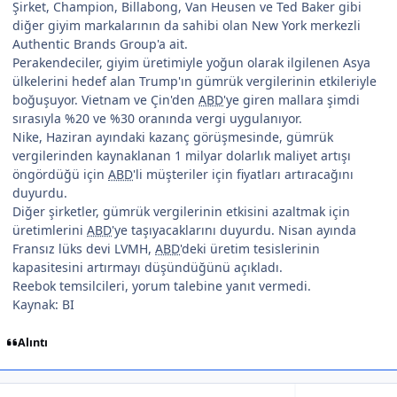
Şirket, Champion, Billabong, Van Heusen ve Ted Baker gibi
diğer giyim markalarının da sahibi olan New York merkezli
Authentic Brands Group'a ait.
Perakendeciler, giyim üretimiyle yoğun olarak ilgilenen Asya
ülkelerini hedef alan Trump'ın gümrük vergilerinin etkileriyle
boğuşuyor. Vietnam ve Çin'den
ABD
'ye giren mallara şimdi
sırasıyla %20 ve %30 oranında vergi uygulanıyor.
Nike, Haziran ayındaki kazanç görüşmesinde, gümrük
vergilerinden kaynaklanan 1 milyar dolarlık maliyet artışı
öngördüğü için
ABD
'li müşteriler için fiyatları artıracağını
duyurdu.
Diğer şirketler, gümrük vergilerinin etkisini azaltmak için
üretimlerini
ABD
'ye taşıyacaklarını duyurdu. Nisan ayında
Fransız lüks devi LVMH,
ABD
'deki üretim tesislerinin
kapasitesini artırmayı düşündüğünü açıkladı.
Reebok temsilcileri, yorum talebine yanıt vermedi.
Kaynak: BI
Alıntı