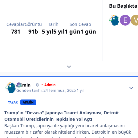
Bu Başlıkt
Cevaplar
Görüntü
Tarih
Son Cevap
781
91b
5 yıl
5 yıl
1 gün
1 gün
Expand topic overview
Author stats
Admin
™ Admin
Gönderi tarihi:
24 Temmuz , 2025
1 yıl
YAZAR
ADMIN
Trump'ın "Devasa" Japonya Ticaret Anlaşması, Detroit
Otomobil Üreticilerinin Tepkisine Yol Açtı
Başkan Trump, Japonya ile yaptığı yeni ticaret anlaşmasını
muazzam bir zafer olarak nitelendirirken, Detroit'in en büyük