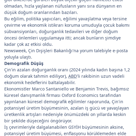
olmadan, hızla yaşlanan nüfusların yanı sıra dünyanın en
düşük doğum oranlarından bazıları.
Bu eğilim, politika yapıcıları, eğilimi yavaşlatma veya tersine
çevirme ve ekonomik istikrarı koruma umuduyla çocuk bakımı
sübvansiyonları, doğurganlık tedavileri ve diğer doğum
öncesi önlemleri uygulamaya itti; ancak bunların şimdiye
kadar çok az etkisi oldu.
Newsweek, Çin Dışişleri Bakanlığı'na yorum talebiyle e-posta
yoluyla ulaştı.
Demografik Düşüş
Çin'in azalan doğurganlık oranı (2024 yılında kadın başına 1,2
doğum olarak tahmin ediliyor),
ABD
'li rakibinin uzun vadeli
ekonomik hedeflerini baltalayabilir.
Ekonomistler Marco Santaniello ve Benjamin Trevis, bağımsız
küresel danışmanlık firması Oxford Economics tarafından
yayınlanan küresel demografik eğilimler raporunda, Çin'in
potansiyel üretim büyümesinin, azalan iş gücü ve yavaşlayan
üretkenlik artışları nedeniyle önümüzdeki on yıllarda keskin
bir şekilde düşeceğini öngörüyor.
İş çevrimleriyle dalgalanabilen GSYİH büyümesinin aksine,
potansiyel üretim büyümesi, enflasyonu körüklemeden elde