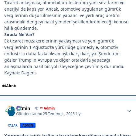
Ticaret anlaşması, otomobil üreticilerinin yanı sıra tarım ve
enerjiyi de kapsıyor. Ancak, otomotive uygulanan gümrük
vergilerinin düşürülmesinin yabancı ve yerli araç üretimi
arasındaki dengeyi nasıl yeniden şekillendirebileceği konusu
hâlâ gündemde.
Sırada Ne Var?
Ek ticaret müzakerelerinin yaklaşması ve yeni gümrük
vergilerinin 1 Ağustos'ta yürürlüğe girmesiyle, otomotiv
endüstrisi daha fazla aksamayla karşı karşıya. Şimdi tüm
gözler Trump'ın Avrupa ve diğer ortaklarla yapacağı
anlaşmalarda nasıl bir yol izleyeceğine çevrilmiş durumda.
Kaynak: Dagens
Alıntı
Author stats
Admin
™ Admin
Gönderi tarihi:
25 Temmuz , 2025
1 yıl
YAZAR
ADMIN
Yatırımcılar kritik haftaya hazırlanırken dünya çapında hisse