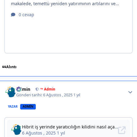
Alıntı
Author stats
Admin
™ Admin
Gönderi tarihi:
6 Ağustos , 2025
1 yıl
YAZAR
ADMIN