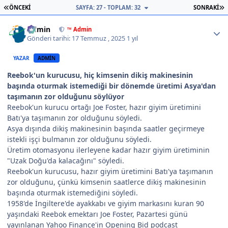
İLK SAYFA
S
ÖNCEKI
SAYFA: 27 - TOPLAM: 32
SONRAKI
Author stats
Admin
™ Admin
Gönderi tarihi:
17 Temmuz , 2025
1 yıl
YAZAR
ADMIN
Reebok'un kurucusu, hiç kimsenin dikiş makinesinin
başında oturmak istemediği bir dönemde üretimi Asya'dan
taşımanın zor olduğunu söylüyor
Reebok'un kurucu ortağı Joe Foster, hazır giyim üretimini
Batı'ya taşımanın zor olduğunu söyledi.
Asya dışında dikiş makinesinin başında saatler geçirmeye
istekli işçi bulmanın zor olduğunu söyledi.
Üretim otomasyonu ilerleyene kadar hazır giyim üretiminin
"Uzak Doğu'da kalacağını" söyledi.
Reebok'un kurucusu, hazır giyim üretimini Batı'ya taşımanın
zor olduğunu, çünkü kimsenin saatlerce dikiş makinesinin
başında oturmak istemediğini söyledi.
1958'de İngiltere'de ayakkabı ve giyim markasını kuran 90
yaşındaki Reebok emektarı Joe Foster, Pazartesi günü
yayınlanan Yahoo Finance'in Opening Bid podcast