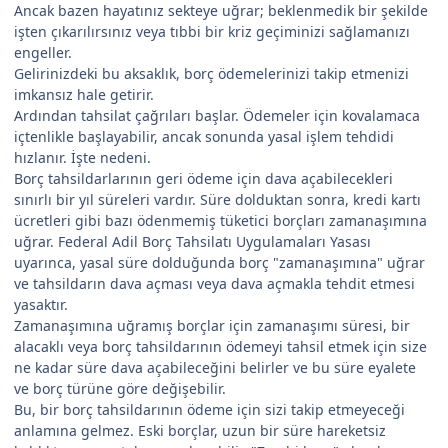
Ancak bazen hayatınız sekteye uğrar; beklenmedik bir şekilde
işten çıkarılırsınız veya tıbbi bir kriz geçiminizi sağlamanızı
engeller.
Gelirinizdeki bu aksaklık, borç ödemelerinizi takip etmenizi
imkansız hale getirir.
Ardından tahsilat çağrıları başlar. Ödemeler için kovalamaca
içtenlikle başlayabilir, ancak sonunda yasal işlem tehdidi
hızlanır. İşte nedeni.
Borç tahsildarlarının geri ödeme için dava açabilecekleri
sınırlı bir yıl süreleri vardır. Süre dolduktan sonra, kredi kartı
ücretleri gibi bazı ödenmemiş tüketici borçları zamanaşımına
uğrar. Federal Adil Borç Tahsilatı Uygulamaları Yasası
uyarınca, yasal süre dolduğunda borç "zamanaşımına" uğrar
ve tahsildarın dava açması veya dava açmakla tehdit etmesi
yasaktır.
Zamanaşımına uğramış borçlar için zamanaşımı süresi, bir
alacaklı veya borç tahsildarının ödemeyi tahsil etmek için size
ne kadar süre dava açabileceğini belirler ve bu süre eyalete
ve borç türüne göre değişebilir.
Bu, bir borç tahsildarının ödeme için sizi takip etmeyeceği
anlamına gelmez. Eski borçlar, uzun bir süre hareketsiz