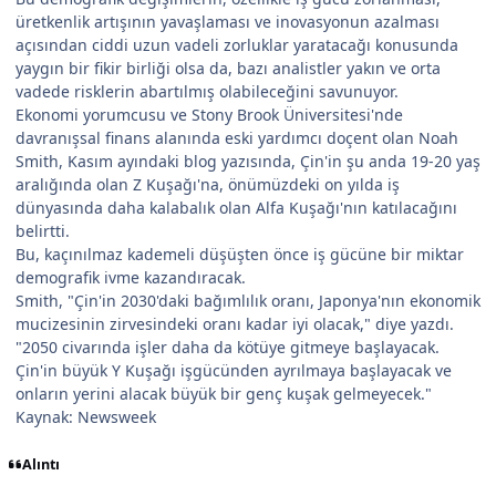
üretkenlik artışının yavaşlaması ve inovasyonun azalması
açısından ciddi uzun vadeli zorluklar yaratacağı konusunda
yaygın bir fikir birliği olsa da, bazı analistler yakın ve orta
vadede risklerin abartılmış olabileceğini savunuyor.
Ekonomi yorumcusu ve Stony Brook Üniversitesi'nde
davranışsal finans alanında eski yardımcı doçent olan Noah
Smith, Kasım ayındaki blog yazısında, Çin'in şu anda 19-20 yaş
aralığında olan Z Kuşağı'na, önümüzdeki on yılda iş
dünyasında daha kalabalık olan Alfa Kuşağı'nın katılacağını
belirtti.
Bu, kaçınılmaz kademeli düşüşten önce iş gücüne bir miktar
demografik ivme kazandıracak.
Smith, "Çin'in 2030'daki bağımlılık oranı, Japonya'nın ekonomik
mucizesinin zirvesindeki oranı kadar iyi olacak," diye yazdı.
"2050 civarında işler daha da kötüye gitmeye başlayacak.
Çin'in büyük Y Kuşağı işgücünden ayrılmaya başlayacak ve
onların yerini alacak büyük bir genç kuşak gelmeyecek."
Kaynak: Newsweek
Alıntı