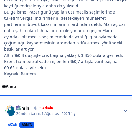
kaydığı endişeleriyle daha da yükseldi.
Bu gelişme, Pazar günü yapılan üst meclis seçimlerinde
tüketim vergisi indirimlerini destekleyen muhalefet
partilerinin büyük kazanımlarının ardından geldi. Mali açıdan
daha şahin olan Ishiba'nın, koalisyonunun geçen Ekim
ayındaki alt meclis seçimlerinde de yaptığı gibi oylamada
çoğunluğu kaybetmesinin ardından istifa etmesi yönündeki
baskılar artıyor.
Altın %0,3 düşüşle ons başına yaklaşık 3.356 dolara geriledi.
Brent ham petrol vadeli işlemleri %0,7 artışla varil başına
69,65 dolara yükseldi.
Kaynak: Reuters
Alıntı
Author stats
Admin
™ Admin
Gönderi tarihi:
1 Ağustos , 2025
1 yıl
YAZAR
ADMIN