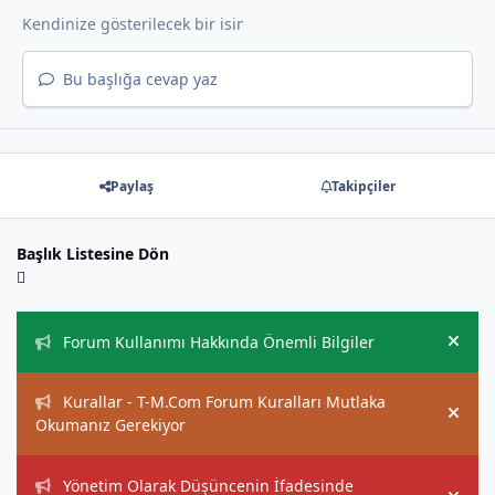
Bu başlığa cevap yaz
Paylaş
Takipçiler
Başlık Listesine Dön
Duyurular
Forum Kullanımı Hakkında Önemli Bilgiler
Hide
Kurallar - T-M.Com Forum Kuralları Mutlaka
Hide
Okumanız Gerekiyor
Yönetim Olarak Düşüncenin İfadesinde