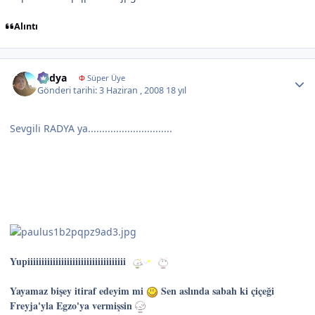
Alıntı
Author stats
Radya
Φ
Süper Üye
Gönderi tarihi:
3 Haziran , 2008
18 yıl
Sevgili RADYA ya..............................
Yupiiiiiiiiiiiiiiiiiiiiiiiiiiiiiiiiiii
Yayamaz bişey itiraf edeyim mi
Sen aslında sabah ki çiçeği
Freyja'yla Egzo'ya vermişsin