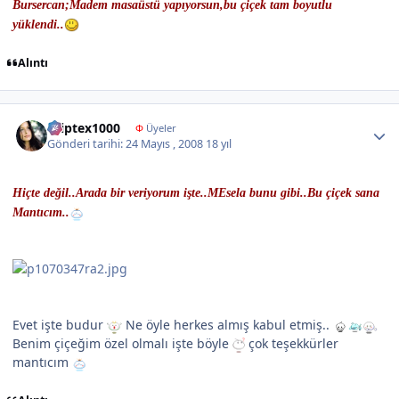
Bursercan;Madem masaüstü yapıyorsun,bu çiçek tam boyutlu
yüklendi..
Alıntı
Author stats
kriptex1000
Φ
Üyeler
Gönderi tarihi:
24 Mayıs , 2008
18 yıl
Hiçte değil..Arada bir veriyorum işte..MEsela bunu gibi..Bu çiçek sana
Mantıcım..
Evet işte budur
Ne öyle herkes almış kabul etmiş..
Benim çiçeğim özel olmalı işte böyle
çok teşekkürler
mantıcım