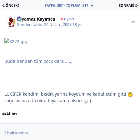
İLK SAYFA
S
ÖNCEKI
SAYFA: 307 - TOPLAM: 317
SONRAKI
Author stats
Yayamaz Kayımca
Φ
Üyeler
Gönderi tarihi:
24 Nisan , 2008
18 yıl
Buda benden tüm çocuklara ....,,
LUCİFER kendimi bısdık yerine koydum ve kabul ettim gitti
sağolasın(zorla oldu biyas ama olsun
)
Alıntı
3 hafta sonra...