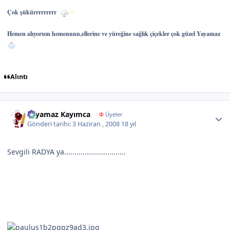
Çok şükürrrrrrrrr
Hemen alıyorum hemennnn,ellerine ve yüreğine sağlık çiçekler çok güzel Yayamaz
Alıntı
Author stats
Yayamaz Kayımca
Φ
Üyeler
Gönderi tarihi:
3 Haziran , 2008
18 yıl
Sevgili RADYA ya..............................