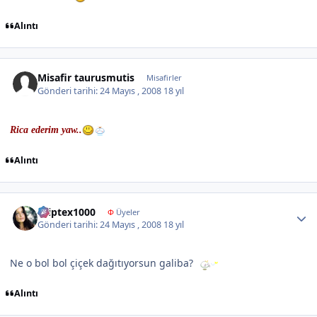
Alıntı
Misafir taurusmutis
Misafirler
Gönderi tarihi:
24 Mayıs , 2008
18 yıl
Rica ederim yaw..
Alıntı
Author stats
kriptex1000
Φ
Üyeler
Gönderi tarihi:
24 Mayıs , 2008
18 yıl
Ne o bol bol çiçek dağıtıyorsun galiba?
Alıntı