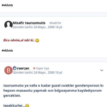
Alıntı
Misafir taurusmutis
Misafirler
Gönderi tarihi:
24 Mayıs , 2008
18 yıl
Rica ederim,al tabi ki..
Alıntı
Author stats
bursercan
Φ
Süper Üye
Gönderi tarihi:
24 Mayıs , 2008
18 yıl
taurusmutıs ya valla o kadar guzel cıcekler gonderıyorsun kı
hepsını masaustu yapmak ıcın bılgısayarıma kaydedıyorum
gercekten.
tesekkurler...