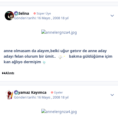
Author stats
sedelina
Φ
Süper Üye
Gönderi tarihi:
16 Mayıs , 2008
18 yıl
anne olmasam da alayım,belki uğur getırır de anne aday
adayı felan olurum bir ümit..
bakma güldüğüme içim
kan ağlıyo dermişim
Alıntı
Author stats
Yayamaz Kayımca
Φ
Üyeler
Gönderi tarihi:
16 Mayıs , 2008
18 yıl