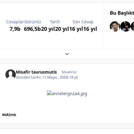
Bu Başlık
Cevaplar
Görüntü
Tarih
Son Cevap
7,9b
696,5b
20 yıl
20 yıl
16 yıl
16 yıl
Expand topic overview
Misafir taurusmutis
Misafirler
Gönderi tarihi:
11 Mayıs , 2008
18 yıl
Alıntı
Author stats