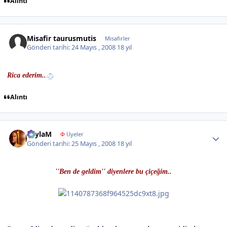
Alıntı
Misafir taurusmutis
Misafirler
Gönderi tarihi:
24 Mayıs , 2008
18 yıl
Rica ederim..
Alıntı
Author stats
LeylaM
Φ
Üyeler
Gönderi tarihi:
25 Mayıs , 2008
18 yıl
''Ben de geldim'' diyenlere bu çiçeğim..