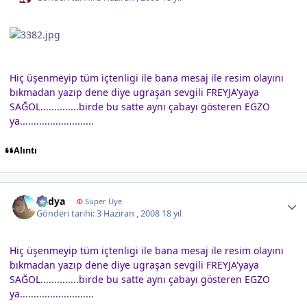
Hiç üşenmeyip tüm içtenligi ile bana mesaj ile resim olayını
bıkmadan yazıp dene diye ugraşan sevgili FREYJA'yaya
SAĞOL..............birde bu satte aynı çabayı gösteren EGZO
ya..........................
.
Alıntı
Author stats
Radya
Φ
Süper Üye
Gönderi tarihi:
3 Haziran , 2008
18 yıl
Hiç üşenmeyip tüm içtenligi ile bana mesaj ile resim olayını
bıkmadan yazıp dene diye ugraşan sevgili FREYJA'yaya
SAĞOL..............birde bu satte aynı çabayı gösteren EGZO
ya..........................
.