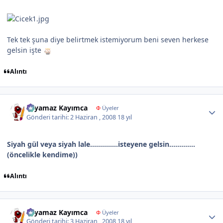
Tek tek şuna diye belirtmek istemiyorum beni seven herkese
gelsin işte
Alıntı
Author stats
Yayamaz Kayımca
Φ
Üyeler
Gönderi tarihi:
2 Haziran , 2008
18 yıl
Siyah gül veya siyah lale..............isteyene gelsin.............
(öncelikle kendime))
Alıntı
Author stats
Yayamaz Kayımca
Φ
Üyeler
Gönderi tarihi:
3 Haziran , 2008
18 yıl