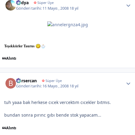
Radya
Φ
Süper Üye
Gönderi tarihi:
11 Mayıs , 2008
18 yıl
Teşekkürler Taurus
Alıntı
Author stats
bursercan
Φ
Süper Üye
Gönderi tarihi:
16 Mayıs , 2008
18 yıl
tuh yaaa bak herkese cıcek vercektım cıcekler bıtmıs.
bundan sonra pırınc gıbı bende stok yapacam...
Alıntı