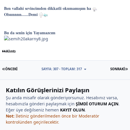
Ben vallahi sevincimden dikkatli okumamışım ha
Olsunnnn......Demi
Bu da senin için Yayamazcım
Alıntı
İLK SAYFA
S
ÖNCEKI
SAYFA: 307 - TOPLAM: 317
SONRAKI
Katılın Görüşlerinizi Paylaşın
Şu anda misafir olarak gönderiyorsunuz. Hesabınız varsa,
hesabınızla gönderi paylaşmak için
ŞİMDİ OTURUM AÇIN
.
Eğer üye değilseniz hemen
KAYIT OLUN
.
Not:
İletiniz gönderilmeden önce bir Moderatör
kontrolünden geçirilecektir.