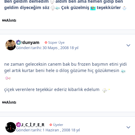
Ben geldim demedim
aldım ben ama hemen gidip ben
geldim diyeceğim söz
Çok güzelmiş
teşekkürler
Alıntı
Author stats
sardunyam
Φ
Süper Üye
Gönderi tarihi:
30 Mayıs , 2008
18 yıl
ne zaman geleceksin canem bak bu frozen başımın etini yidi
gel artık kurtar beni hele o diloş gözüme hiç gözükmesin
çiçek verenlere teşekkür ederiz kibarlık edelum
Alıntı
Author stats
L_U_C_İ_F_E_R
Φ
Üyeler
Gönderi tarihi:
1 Haziran , 2008
18 yıl