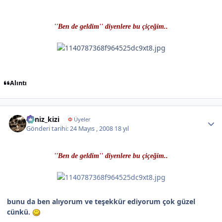
''Ben de geldim'' diyenlere bu çiçeğim..
Alıntı
Author stats
deniz_kizi
Φ
Üyeler
Gönderi tarihi:
24 Mayıs , 2008
18 yıl
''Ben de geldim'' diyenlere bu çiçeğim..
bunu da ben alıyorum ve teşekkür ediyorum çok güzel
cünkü.