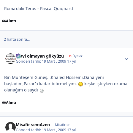
Roma'daki Teras - Pascal Quignard
Alıntı
2 hafta sonra...
Author stats
mavi olmayan gökyüzü
Φ
Üyeler
Gönderi tarihi:
19 Mart , 2009
17 yıl
Bin Muhteşem Güneş...Khaled Hosseini.Daha yeni
başladım,Pazar'a kadar bitirmeliyim.
keşke işteyken okuma
olanağım olsaydı
Alıntı
Misafir semAzen
Misafirler
Gönderi tarihi:
19 Mart , 2009
17 yıl