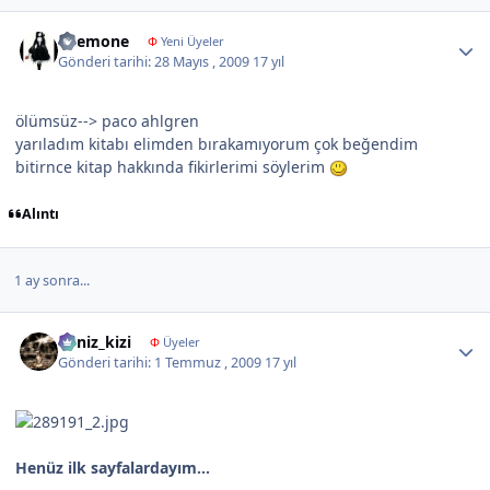
Author stats
anemone
Φ
Yeni Üyeler
Gönderi tarihi:
28 Mayıs , 2009
17 yıl
ölümsüz--> paco ahlgren
yarıladım kitabı elimden bırakamıyorum çok beğendim
bitirnce kitap hakkında fikirlerimi söylerim
Alıntı
1 ay sonra...
Author stats
deniz_kizi
Φ
Üyeler
Gönderi tarihi:
1 Temmuz , 2009
17 yıl
Henüz ilk sayfalardayım...