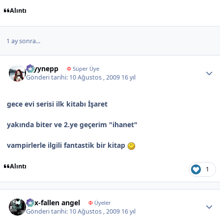
Alıntı
1 ay sonra...
Author stats
zeyynepp
Φ
Süper Üye
Gönderi tarihi:
10 Ağustos , 2009
16 yıl
gece evi serisi ilk kitabı İşaret
yakında biter ve 2.ye geçerim "ihanet"
vampirlerle ilgili fantastik bir kitap
Alıntı
1
Author stats
nyx-fallen angel
Φ
Üyeler
Gönderi tarihi:
10 Ağustos , 2009
16 yıl