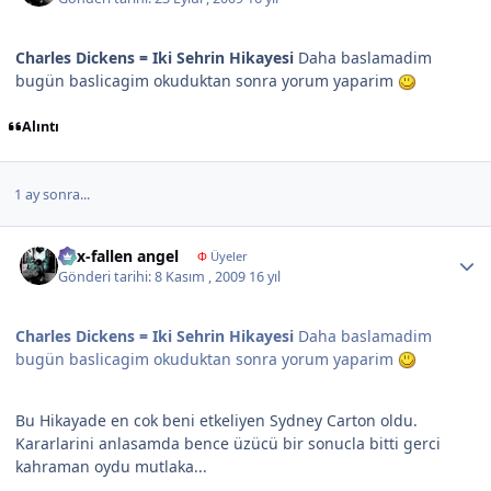
Charles Dickens = Iki Sehrin Hikayesi
Daha baslamadim
bugün baslicagim okuduktan sonra yorum yaparim
Alıntı
1 ay sonra...
Author stats
nyx-fallen angel
Φ
Üyeler
Gönderi tarihi:
8 Kasım , 2009
16 yıl
Charles Dickens = Iki Sehrin Hikayesi
Daha baslamadim
bugün baslicagim okuduktan sonra yorum yaparim
Bu Hikayade en cok beni etkeliyen Sydney Carton oldu.
Kararlarini anlasamda bence üzücü bir sonucla bitti gerci
kahraman oydu mutlaka...