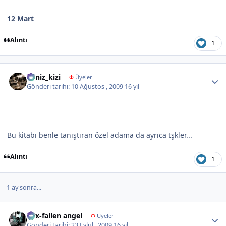
12 Mart
Alıntı
1
Author stats
deniz_kizi
Φ
Üyeler
Gönderi tarihi:
10 Ağustos , 2009
16 yıl
Bu kitabı benle tanıştıran özel adama da ayrıca tşkler...
Alıntı
1
1 ay sonra...
Author stats
nyx-fallen angel
Φ
Üyeler
Gönderi tarihi:
23 Eylül , 2009
16 yıl