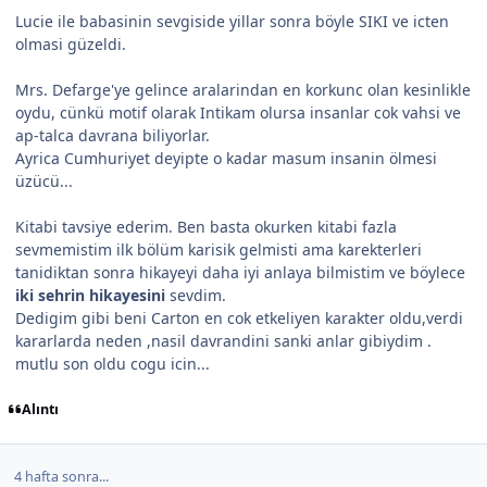
Lucie ile babasinin sevgiside yillar sonra böyle SIKI ve icten
olmasi güzeldi.
Mrs. Defarge'ye gelince aralarindan en korkunc olan kesinlikle
oydu, cünkü motif olarak Intikam olursa insanlar cok vahsi ve
ap-talca davrana biliyorlar.
Ayrica Cumhuriyet deyipte o kadar masum insanin ölmesi
üzücü...
Kitabi tavsiye ederim. Ben basta okurken kitabi fazla
sevmemistim ilk bölüm karisik gelmisti ama karekterleri
tanidiktan sonra hikayeyi daha iyi anlaya bilmistim ve böylece
iki sehrin hikayesini
sevdim.
Dedigim gibi beni Carton en cok etkeliyen karakter oldu,verdi
kararlarda neden ,nasil davrandini sanki anlar gibiydim .
mutlu son oldu cogu icin...
Alıntı
4 hafta sonra...