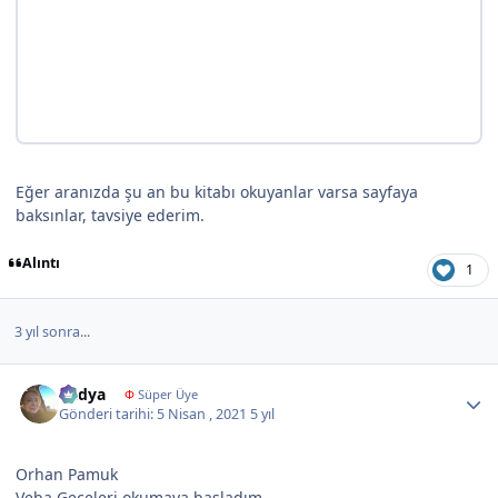
Eğer aranızda şu an bu kitabı okuyanlar varsa sayfaya
baksınlar, tavsiye ederim.
Alıntı
1
3 yıl sonra...
Author stats
Radya
Φ
Süper Üye
Gönderi tarihi:
5 Nisan , 2021
5 yıl
Orhan Pamuk
Veba Geceleri okumaya başladım.