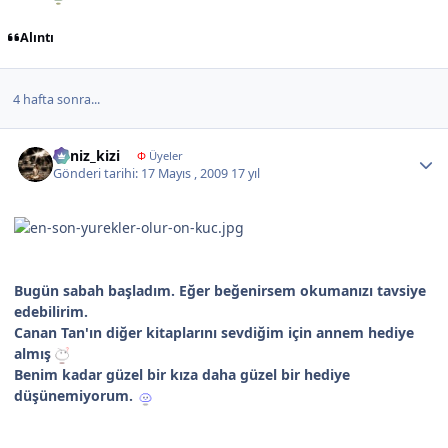
Alıntı
4 hafta sonra...
Author stats
deniz_kizi
Φ
Üyeler
Gönderi tarihi:
17 Mayıs , 2009
17 yıl
Bugün sabah başladım. Eğer beğenirsem okumanızı tavsiye
edebilirim.
Canan Tan'ın diğer kitaplarını sevdiğim için annem hediye
almış
Benim kadar güzel bir kıza daha güzel bir hediye
düşünemiyorum.