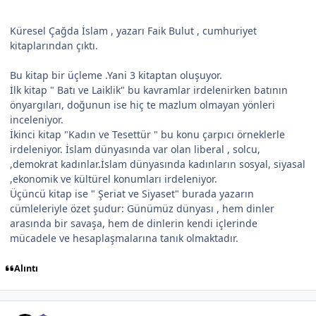
Küresel Çağda İslam , yazarı Faik Bulut , cumhuriyet
kitaplarından çıktı.
Bu kitap bir üçleme .Yani 3 kitaptan oluşuyor.
İlk kitap " Batı ve Laiklik" bu kavramlar irdelenirken batının
önyargıları, doğunun ise hiç te mazlum olmayan yönleri
inceleniyor.
İkinci kitap "Kadın ve Tesettür " bu konu çarpıcı örneklerle
irdeleniyor. İslam dünyasında var olan liberal , solcu,
,demokrat kadınlar.İslam dünyasında kadınların sosyal, siyasal
,ekonomik ve kültürel konumları irdeleniyor.
Üçüncü kitap ise " Şeriat ve Siyaset" burada yazarın
cümleleriyle özet şudur: Günümüz dünyası , hem dinler
arasında bir savaşa, hem de dinlerin kendi içlerinde
mücadele ve hesaplaşmalarına tanık olmaktadır.
Alıntı
Author stats