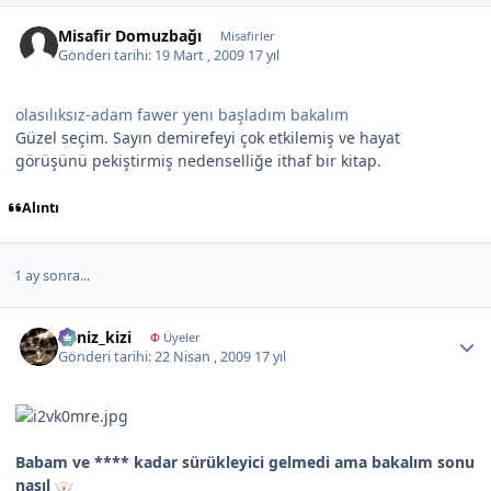
Misafir Domuzbağı
Misafirler
Gönderi tarihi:
19 Mart , 2009
17 yıl
olasılıksız-adam fawer yenı başladım bakalım
Güzel seçim. Sayın demirefeyi çok etkilemiş ve hayat
görüşünü pekiştirmiş nedenselliğe ithaf bir kitap.
Alıntı
1 ay sonra...
Author stats
deniz_kizi
Φ
Üyeler
Gönderi tarihi:
22 Nisan , 2009
17 yıl
Babam ve **** kadar sürükleyici gelmedi ama bakalım sonu
nasıl