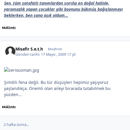
Sen, tüm şatafatlı tanımlardan sıyrılıp en doğal halinle,
yaramazlık yapan çocuklar gibi boynunu bükmüş bağışlanmayı
beklerken, ben sana aşık oldum...
Alıntı
Misafir S.e.t.h
Misafirler
Gönderi tarihi:
17 Mayıs , 2009
17 yıl
Şimdili fena değil. Bu tür düşüşleri hepimiz yaşıyoruz
yaşlandıkça. Önemli olan aileyi birarada tutabilmek bu
yüzden...
Alıntı
2 hafta sonra...