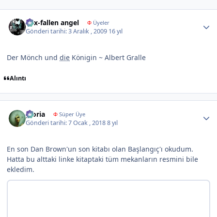
Author stats
nyx-fallen angel
Φ
Üyeler
Gönderi tarihi:
3 Aralık , 2009
16 yıl
Der Mönch und
die
Königin ~ Albert Gralle
Alıntı
Author stats
gloria
Φ
Süper Üye
Gönderi tarihi:
7 Ocak , 2018
8 yıl
En son Dan Brown'un son kitabı olan Başlangıç'ı okudum.
Hatta bu alttaki linke kitaptaki tüm mekanların resmini bile
ekledim.