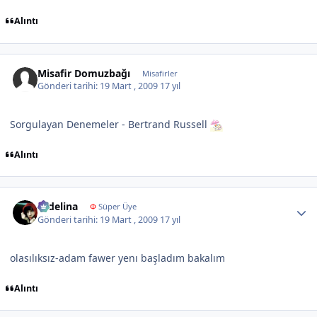
Alıntı
Misafir Domuzbağı
Misafirler
Gönderi tarihi:
19 Mart , 2009
17 yıl
Sorgulayan Denemeler - Bertrand Russell
Alıntı
Author stats
sedelina
Φ
Süper Üye
Gönderi tarihi:
19 Mart , 2009
17 yıl
olasılıksız-adam fawer yenı başladım bakalım
Alıntı