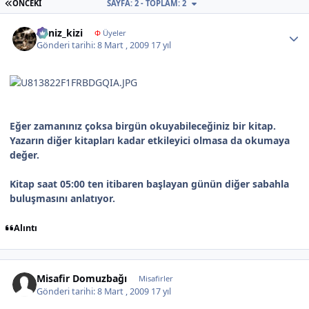
İLK SAYFA
ÖNCEKI
SAYFA: 2 - TOPLAM: 2
Author stats
deniz_kizi
Φ
Üyeler
Gönderi tarihi:
8 Mart , 2009
17 yıl
Eğer zamanınız çoksa birgün okuyabileceğiniz bir kitap.
Yazarın diğer kitapları kadar etkileyici olmasa da okumaya
değer.
Kitap saat 05:00 ten itibaren başlayan günün diğer sabahla
buluşmasını anlatıyor.
Alıntı
Misafir Domuzbağı
Misafirler
Gönderi tarihi:
8 Mart , 2009
17 yıl