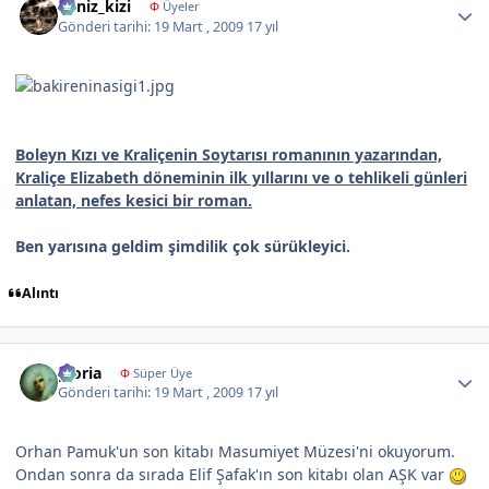
deniz_kizi
Φ
Üyeler
Gönderi tarihi:
19 Mart , 2009
17 yıl
Boleyn Kızı ve Kraliçenin Soytarısı romanının yazarından,
Kraliçe Elizabeth döneminin ilk yıllarını ve o tehlikeli günleri
anlatan, nefes kesici bir roman.
Ben yarısına geldim şimdilik çok sürükleyici.
Alıntı
Author stats
gloria
Φ
Süper Üye
Gönderi tarihi:
19 Mart , 2009
17 yıl
Orhan Pamuk'un son kitabı Masumiyet Müzesi'ni okuyorum.
Ondan sonra da sırada Elif Şafak'ın son kitabı olan AŞK var