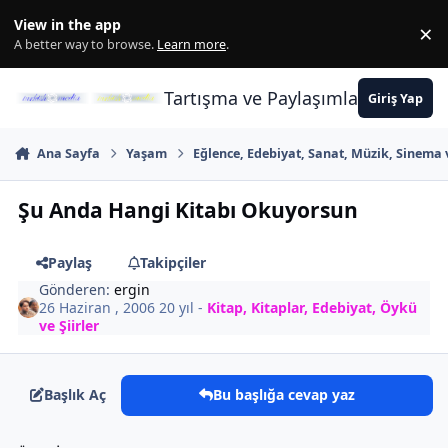
İçeriğe atla
View in the app
×
Di
A better way to browse.
Learn more
.
Tartışma ve Paylaşımların Merkez
Giriş Yap
Ana Sayfa
Yaşam
Eğlence, Edebiyat, Sanat, Müzik, Sinema 
Şu Anda Hangi Kitabı Okuyorsun
Paylaş
Takipçiler
Gönderen:
ergin
26 Haziran , 2006
20 yıl
-
Kitap, Kitaplar, Edebiyat, Öykü
ve Şiirler
Başlık Aç
Bu başlığa cevap yaz