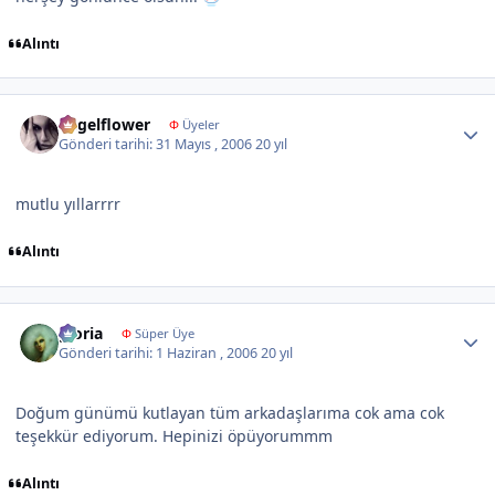
Alıntı
Author stats
angelflower
Φ
Üyeler
Gönderi tarihi:
31 Mayıs , 2006
20 yıl
mutlu yıllarrrr
Alıntı
Author stats
gloria
Φ
Süper Üye
Gönderi tarihi:
1 Haziran , 2006
20 yıl
Doğum günümü kutlayan tüm arkadaşlarıma cok ama cok
teşekkür ediyorum. Hepinizi öpüyorummm
Alıntı