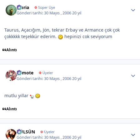
Author stats
gloria
Φ
Süper Üye
Gönderi tarihi:
30 Mayıs , 2006
20 yıl
Taurus, Açacığım, Jön, tekrar Erbay ve Armance çok çok
çokkkkk teşekkür ederim.
hepinizi cok seviyorum
Alıntı
Author stats
yumote
Φ
Üyeler
Gönderi tarihi:
30 Mayıs , 2006
20 yıl
mutlu yıllar
Alıntı
Author stats
GÜLSÜN
Φ
Üyeler
Gönderi tarihi:
30 Mayıs , 2006
20 yıl