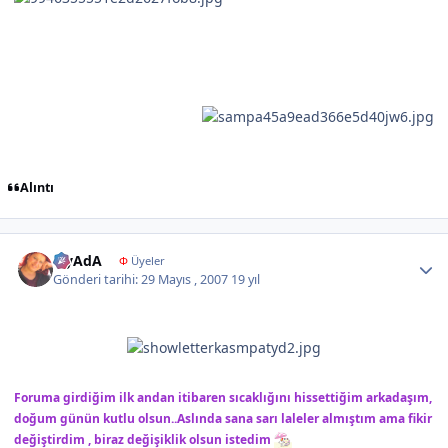
Alıntı
Author stats
iLyAdA
Φ
Üyeler
Gönderi tarihi:
29 Mayıs , 2007
19 yıl
Foruma girdiğim ilk andan itibaren sıcaklığını hissettiğim arkadaşım,
doğum günün kutlu olsun..Aslında sana sarı laleler almıştım ama fikir
değiştirdim , biraz değişiklik olsun istedim