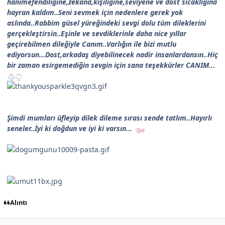
hanımefendiliğine,zekana,kişiliğine,seviyene ve dost sıcaklığına
hayran kaldım..Seni sevmek için nedenlere gerek yok
aslında..Rabbim güsel yüreğindeki sevgi dolu tüm dileklerini
gerçekleştirsin..Eşinle ve sevdiklerinle daha nice yıllar
geçirebilmen dileğiyle Canım..Varlığın ile bizi mutlu
ediyorsun...Dost,arkadaş diyebilinecek nadir insanlardansın..Hiç
bir zaman esirgemediğin sevgin için sana teşekkürler CANIM...
Şimdi mumları üfleyip dilek dileme sırası sende tatlım..Hayırlı
seneler..İyi ki doğdun ve iyi ki varsın...
Alıntı