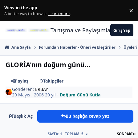
İçeriğe atla
View in the app
×
Di
A better way to browse.
Learn more
.
Tartışma ve Paylaşımların Merkez
Giriş Yap
Ana Sayfa
Forumdan Haberler - Öneri ve Eleştiriler
Üyeler
GLORİA'nın doğum günü...
Paylaş
Takipçiler
Gönderen:
ERBAY
29 Mayıs , 2006
20 yıl
-
Doğum Günü Kutla
Başlık Aç
Bu başlığa cevap yaz
S
SAYFA: 1 - TOPLAM: 5
SONRAKI