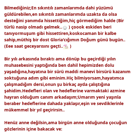
Bilmediğiniz;En sıkıntılı zamanlarımda dahi yüzümü
güldürebilen,en sıkıntılı zamanlarımda uzakta da olsa
desteğini yanımda hissettiğim,hiç görmediğim halde (Bir
türlü nasip olmadı gelmek..
) çoook eskiden beri
tanıyormuşum gibi hissettiren,koskocaman bir kalbe
sahip,müthiş bir dost Gloria'cığımın Doğum günü bugün..
(Eee saat geceyarısını geçti..
)
Bir yılı arkasında bıraktı ama dönüp bu geçirdiği yılın
muhasebesini yaptığında ben dahil hepimizden dolu
yaşadığına,hayatına bir sürü maddi manevi birsürü kazanım
soktuğuna adım gibi eminim.Hiç bilmiyorsam,hayatımca
çalışmadığım dersi,onun şu birkaç ayda çalıştığına
şahidim.Hedefleri olan ve hedeflerine varmaktaki azmine
hayran olduğum canım arkadaşım;Umarım yeni yaşınla
beraber hedeflerine dahada yaklaşır,eşin ve sevdiklerinle
mükemmel bir yıl geçirirsin..
Henüz anne değilsin,ama birgün anne olduğunda çocuğun
gözlerinin içine bakacak ve: