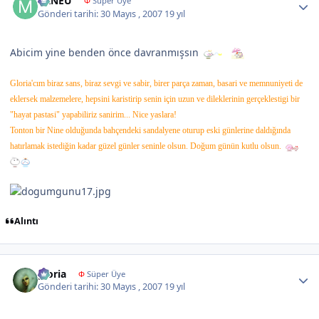
MINEU
Φ
Süper Üye
Gönderi tarihi:
30 Mayıs , 2007
19 yıl
Abicim yine benden önce davranmışsın
Gloria'cım biraz sans, biraz sevgi ve sabir, birer parça zaman, basari ve memnuniyeti de
eklersek malzemelere, hepsini karistirip senin için uzun ve dileklerinin gerçeklestigi bir
"hayat pastasi" yapabiliriz sanirim... Nice yaslara!
Tonton bir Nine olduğunda bahçendeki sandalyene oturup eski günlerine daldığında
hatırlamak istediğin kadar güzel günler seninle olsun. Doğum günün kutlu olsun.
Alıntı
Author stats
gloria
Φ
Süper Üye
Gönderi tarihi:
30 Mayıs , 2007
19 yıl