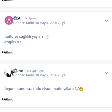
Author stats
AÇA
Φ
Üyeler
Gönderi tarihi:
30 Mayıs , 2006
20 yıl
mutlu ve sağlıklı yaşlarrr
sevgilerrrr
Alıntı
Author stats
jeune
Φ
Süper Üye
Gönderi tarihi:
30 Mayıs , 2006
20 yıl
dogum gununuz kutlu olsun mutlu yıllara
Alıntı