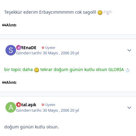
Teşekkür ederim Erbaycımmmmm cok sagolll
Alıntı
Author stats
seREnaDE
Φ
Üyeler
Gönderi tarihi:
30 Mayıs , 2006
20 yıl
bir topic daha
tekrar doğum günün kutlu olsun GLORİA
Alıntı
Author stats
aptal.aşık
Φ
Üyeler
Gönderi tarihi:
30 Mayıs , 2006
20 yıl
doğum günün kutlu olsun.