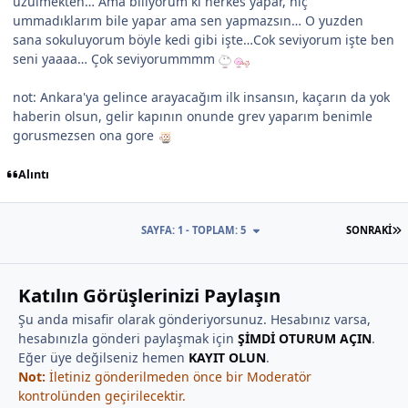
üzülmekten… Ama biliyorum ki herkes yapar, hiç
ummadıklarım bile yapar ama sen yapmazsın… O yuzden
sana sokuluyorum böyle kedi gibi işte…Cok seviyorum işte ben
seni yaaaa… Çok seviyorummmm
not: Ankara'ya gelince arayacağım ilk insansın, kaçarın da yok
haberin olsun, gelir kapının onunde grev yaparım benimle
gorusmezsen ona gore
Alıntı
S
SAYFA: 1 - TOPLAM: 5
SONRAKI
Katılın Görüşlerinizi Paylaşın
Şu anda misafir olarak gönderiyorsunuz. Hesabınız varsa,
hesabınızla gönderi paylaşmak için
ŞİMDİ OTURUM AÇIN
.
Eğer üye değilseniz hemen
KAYIT OLUN
.
Not:
İletiniz gönderilmeden önce bir Moderatör
kontrolünden geçirilecektir.