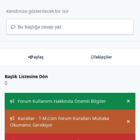
Bu başlığa cevap yaz
Paylaş
Takipçiler
Başlık Listesine Dön
Duyurular
Forum Kullanımı Hakkında Önemli Bilgiler
Hide
Kurallar - T-M.Com Forum Kuralları Mutlaka
Hide
Okumanız Gerekiyor