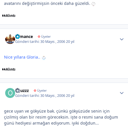
avatarını değiştirmişsin önceki daha güzeldi.
Alıntı
Author stats
Armance
Φ
Üyeler
Gönderi tarihi:
30 Mayıs , 2006
20 yıl
Nice yıllara Gloria..
Alıntı
Author stats
oğuzzz
Φ
Üyeler
Gönderi tarihi:
30 Mayıs , 2006
20 yıl
gece uyan ve gökyüze bak. çünkü gökyüzüde senin için
çizilmiş olan bir resim göreceksin. işte o resmi sana doğum
günü hediyesi armağan ediyorum. iyiki doğdun...