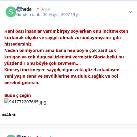
Author stats
suheda
Φ
Üyeler
Gönderi tarihi:
30 Mayıs , 2007
19 yıl
Hani bazı insanlar vardır birşey söylerken onu incitmekten
korkarak ölçülü ve saygılı olmak zorundaymışsınız gibi
hissedersiniz.
Neden bilmiyorum ama bana hep böyle çok zarif çok
kırılgan ve çok dugusal izlenimi vermiştir Gloria,belki bu
yüzdendir onu böyle çok sevmem....
Kimseyi incitmeyen saygılı,olgun zeki,güzel arkadaşım..........
Yeni yaşın sana ve sevdiklerine mutluluk,sağlık ve bol
bereket getirsin.
Buda çiçeğin
Alıntı
Author stats