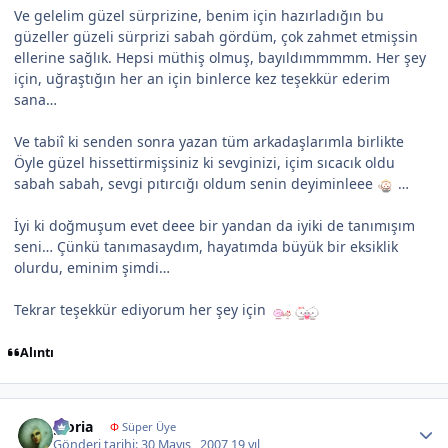
Ve gelelim güzel sürprizine, benim için hazırladığın bu
güzeller güzeli sürprizi sabah gördüm, çok zahmet etmişsin
ellerine sağlık. Hepsi müthiş olmuş, bayıldımmmmm. Her şey
için, uğraştığın her an için binlerce kez teşekkür ederim
sana…
Ve tabiî ki senden sonra yazan tüm arkadaşlarımla birlikte
Öyle güzel hissettirmişsiniz ki sevginizi, içim sıcacık oldu
sabah sabah, sevgi pıtırcığı oldum senin deyiminleee
…
İyi ki doğmuşum evet deee bir yandan da iyiki de tanımışım
seni… Çünkü tanımasaydım, hayatımda büyük bir eksiklik
olurdu, eminim şimdi…
Tekrar teşekkür ediyorum her şey için
Alıntı
Author stats
gloria
Φ
Süper Üye
Gönderi tarihi:
30 Mayıs , 2007
19 yıl