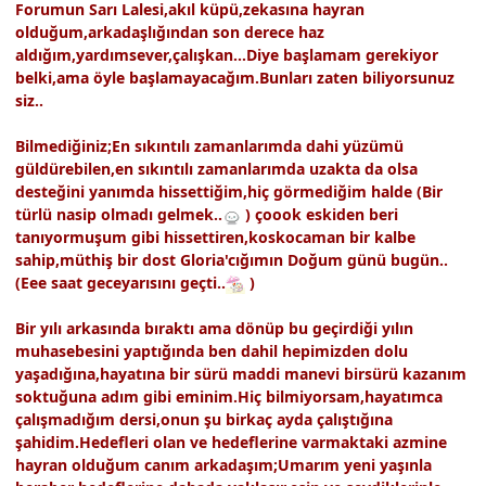
Forumun Sarı Lalesi,akıl küpü,zekasına hayran
olduğum,arkadaşlığından son derece haz
aldığım,yardımsever,çalışkan...Diye başlamam gerekiyor
belki,ama öyle başlamayacağım.Bunları zaten biliyorsunuz
siz..
Bilmediğiniz;En sıkıntılı zamanlarımda dahi yüzümü
güldürebilen,en sıkıntılı zamanlarımda uzakta da olsa
desteğini yanımda hissettiğim,hiç görmediğim halde (Bir
türlü nasip olmadı gelmek..
) çoook eskiden beri
tanıyormuşum gibi hissettiren,koskocaman bir kalbe
sahip,müthiş bir dost Gloria'cığımın Doğum günü bugün..
(Eee saat geceyarısını geçti..
)
Bir yılı arkasında bıraktı ama dönüp bu geçirdiği yılın
muhasebesini yaptığında ben dahil hepimizden dolu
yaşadığına,hayatına bir sürü maddi manevi birsürü kazanım
soktuğuna adım gibi eminim.Hiç bilmiyorsam,hayatımca
çalışmadığım dersi,onun şu birkaç ayda çalıştığına
şahidim.Hedefleri olan ve hedeflerine varmaktaki azmine
hayran olduğum canım arkadaşım;Umarım yeni yaşınla