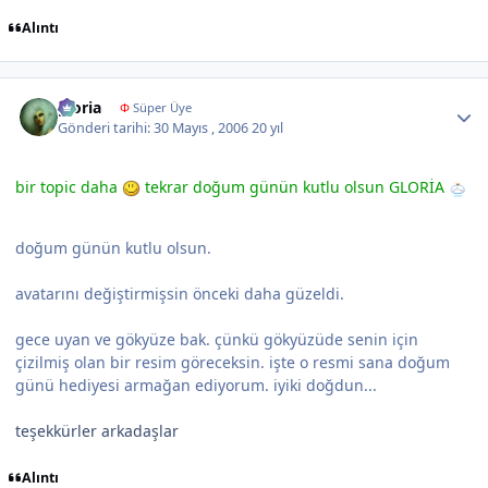
Alıntı
Author stats
gloria
Φ
Süper Üye
Gönderi tarihi:
30 Mayıs , 2006
20 yıl
bir topic daha
tekrar doğum günün kutlu olsun GLORİA
doğum günün kutlu olsun.
avatarını değiştirmişsin önceki daha güzeldi.
gece uyan ve gökyüze bak. çünkü gökyüzüde senin için
çizilmiş olan bir resim göreceksin. işte o resmi sana doğum
günü hediyesi armağan ediyorum. iyiki doğdun...
teşekkürler arkadaşlar
Alıntı