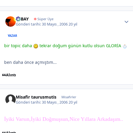
Author stats
ERBAY
Φ
Süper Üye
Gönderi tarihi:
30 Mayıs , 2006
20 yıl
YAZAR
bir topic daha
tekrar doğum günün kutlu olsun GLORİA
ben daha önce açmıştım...
Alıntı
Misafir taurusmutis
Misafirler
Gönderi tarihi:
30 Mayıs , 2006
20 yıl
İyiki Varsın,İyiki Doğmuşsun,Nice Yıllara Arkadaşım..
Alıntı