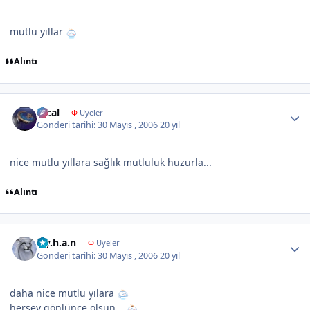
mutlu yillar
Alıntı
Author stats
focal
Φ
Üyeler
Gönderi tarihi:
30 Mayıs , 2006
20 yıl
nice mutlu yıllara sağlık mutluluk huzurla...
Alıntı
Author stats
a.y.h.a.n
Φ
Üyeler
Gönderi tarihi:
30 Mayıs , 2006
20 yıl
daha nice mutlu yılara
herşey gönlünce olsun...