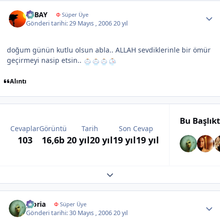
Author stats
ERBAY
Φ
Süper Üye
Gönderi tarihi:
29 Mayıs , 2006
20 yıl
doğum günün kutlu olsun abla.. ALLAH sevdiklerinle bir ömür
geçirmeyi nasip etsin..
Alıntı
Bu Başlık
Cevaplar
Görüntü
Tarih
Son Cevap
103
16,6b
20 yıl
20 yıl
19 yıl
19 yıl
Expand topic overview
Author stats
gloria
Φ
Süper Üye
Gönderi tarihi:
30 Mayıs , 2006
20 yıl