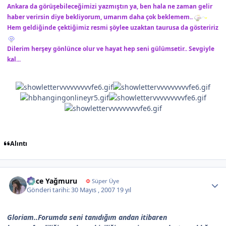
Ankara da görüşebileceğimizi yazmıştın ya, ben hala ne zaman gelir
haber verirsin diye bekliyorum, umarım daha çok beklemem..
Hem geldiğinde çektiğimiz resmi şöylee uzaktan taurusa da gösteririz
Dilerim herşey gönlünce olur ve hayat hep seni gülümsetir.. Sevgiyle
kal...
Alıntı
Author stats
Gece Yağmuru
Φ
Süper Üye
Gönderi tarihi:
30 Mayıs , 2007
19 yıl
Gloriam..Forumda seni tanıdığım andan itibaren