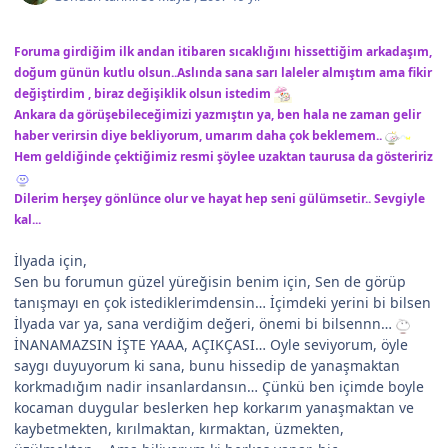
Foruma girdiğim ilk andan itibaren sıcaklığını hissettiğim arkadaşım,
doğum günün kutlu olsun..Aslında sana sarı laleler almıştım ama fikir
değiştirdim , biraz değişiklik olsun istedim
Ankara da görüşebileceğimizi yazmıştın ya, ben hala ne zaman gelir
haber verirsin diye bekliyorum, umarım daha çok beklemem..
Hem geldiğinde çektiğimiz resmi şöylee uzaktan taurusa da gösteririz
Dilerim herşey gönlünce olur ve hayat hep seni gülümsetir.. Sevgiyle
kal...
İlyada için,
Sen bu forumun güzel yüreğisin benim için, Sen de görüp
tanışmayı en çok istediklerimdensin… İçimdeki yerini bi bilsen
İlyada var ya, sana verdiğim değeri, önemi bi bilsennn…
İNANAMAZSIN İŞTE YAAA, AÇIKÇASI… Oyle seviyorum, öyle
saygı duyuyorum ki sana, bunu hissedip de yanaşmaktan
korkmadığım nadir insanlardansın… Çünkü ben içimde boyle
kocaman duygular beslerken hep korkarım yanaşmaktan ve
kaybetmekten, kırılmaktan, kırmaktan, üzmekten,