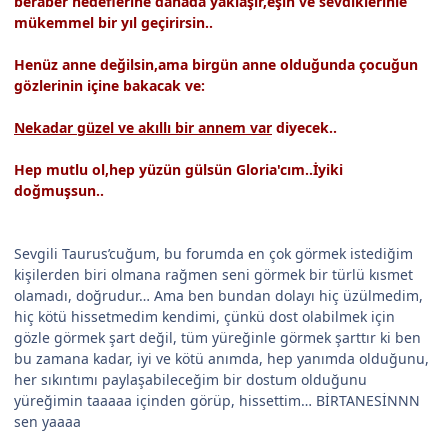
beraber hedeflerine dahada yaklaşır,eşin ve sevdiklerinle
mükemmel bir yıl geçirirsin..
Henüz anne değilsin,ama birgün anne olduğunda çocuğun
gözlerinin içine bakacak ve:
Nekadar güzel ve akıllı bir annem var
diyecek..
Hep mutlu ol,hep yüzün gülsün Gloria'cım..İyiki
doğmuşsun..
Sevgili Taurus’cuğum, bu forumda en çok görmek istediğim
kişilerden biri olmana rağmen seni görmek bir türlü kısmet
olamadı, doğrudur… Ama ben bundan dolayı hiç üzülmedim,
hiç kötü hissetmedim kendimi, çünkü dost olabilmek için
gözle görmek şart değil, tüm yüreğinle görmek şarttır ki ben
bu zamana kadar, iyi ve kötü anımda, hep yanımda olduğunu,
her sıkıntımı paylaşabileceğim bir dostum olduğunu
yüreğimin taaaaa içinden görüp, hissettim… BİRTANESİNNN
sen yaaaa