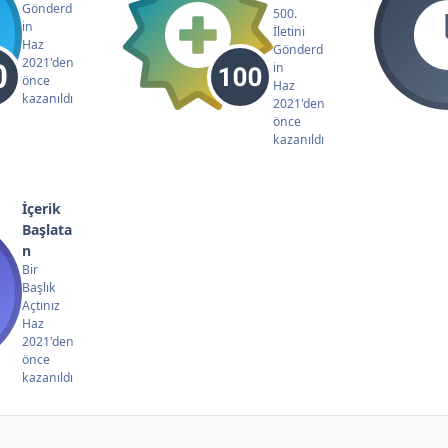
Gönderd
500.
in
İletini
Haz
Gönderd
2021'den
in
önce
Haz
kazanıldı
2021'den
önce
kazanıldı
İçerik
Başlata
n
Bir
Başlık
Açtınız
Haz
2021'den
önce
kazanıldı