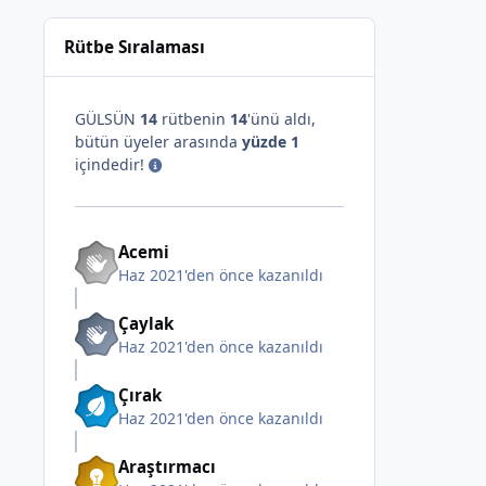
Rütbe Sıralaması
GÜLSÜN
14
rütbenin
14
'ünü aldı,
bütün üyeler arasında
yüzde 1
içindedir!
Acemi
Haz 2021'den önce kazanıldı
Çaylak
Haz 2021'den önce kazanıldı
Çırak
Haz 2021'den önce kazanıldı
Araştırmacı