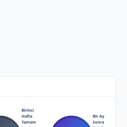
Birinci
Hafta
Bir Ay
Tamam
Sonra