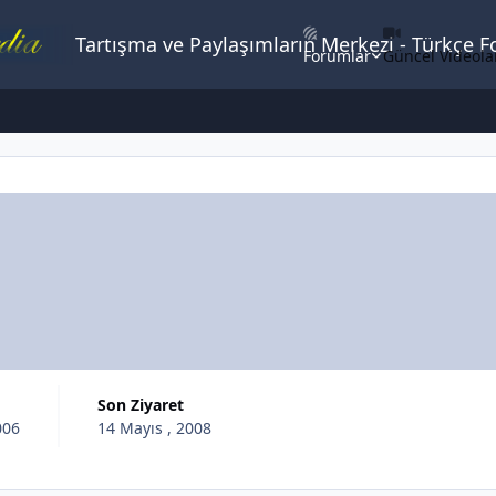
Tartışma ve Paylaşımların Merkezi - Türkçe 
Forumlar
Güncel Videola
Son Ziyaret
006
14 Mayıs , 2008