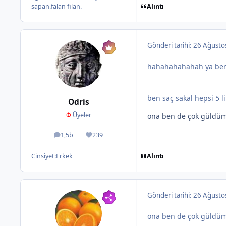
Alıntı
sapan.falan filan.
Gönderi tarihi:
26 Ağusto
hahahahahahah ya be
ben saç sakal hepsi 5 l
Odris
Φ
Üyeler
ona ben de çok güldü
1,5b
239
ileti
İtibar
Alıntı
Cinsiyet:
Erkek
Gönderi tarihi:
26 Ağusto
ona ben de çok güldü