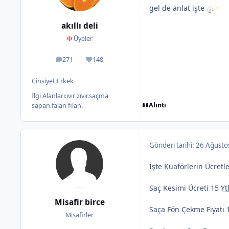
gel de anlat işte
akıllı deli
Φ
Üyeler
271
148
ileti
İtibar
Cinsiyet:
Erkek
İlgi Alanları:
ıvır zıvır.saçma
Alıntı
sapan.falan filan.
Gönderi tarihi:
26 Ağusto
İşte Kuaförlerin Ücretl
Saç Kesimi Ücreti 15
Yt
Misafir birce
Saça Fön Çekme Fiyatı 1
Misafirler