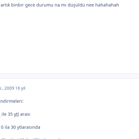
artık binbir gece durumu na mı düşüldü nee hahahahah
s , 2009
16 yıl
endirmeleri:
l
ile 35
ytl
arası
0 ila 30 ytlarasında