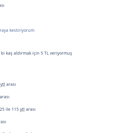
ası
iraya kestiriyorum
 bi kaş aldırmak için 5 TL veriyormuş
5
ytl
arası
arası
25 ile 115
ytl
arası
rası