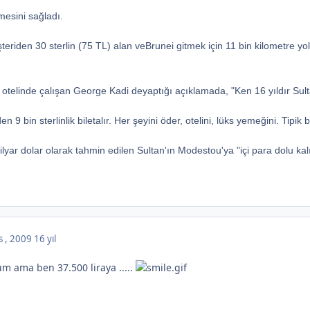
esini sağladı.
teriden 30 sterlin (75 TL) alan veBrunei gitmek için 11 bin kilometre y
otelinde çalışan George Kadi deyaptığı açıklamada, "Ken 16 yıldır Sultan
n 9 bin sterlinlik biletalır. Her şeyini öder, otelini, lüks yemeğini. Tip
ilyar dolar olarak tahmin edilen Sultan'ın Modestou'ya "içi para dolu kalın
s , 2009
16 yıl
m ama ben 37.500 liraya .....