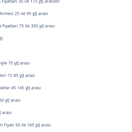
Fiyatlari 35 ile 175
ytl
arasıdır
irmesi 25 ıle 95
ytl
arasi
 Fiyatları 75 ile 350
ytl
arası
tl
 iyle 75
ytl
arası
leri 15 85
ytl
arası
yatlar 45 145
ytl
arası
150
ytl
arası
l
arası
 Fiyatı 50 ile 165
ytl
arası