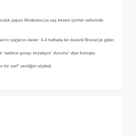
olculuk yapan Modestou'ya saç kesimi içinher seferinde
'ın saçlarını keser. 3-4 haftada bir düzenli Brunei'ye gider.
ik bir 'sadece şurayı imzalayın' durumu" diye konuştu.
 bir zarf" verdiğini söyledi.