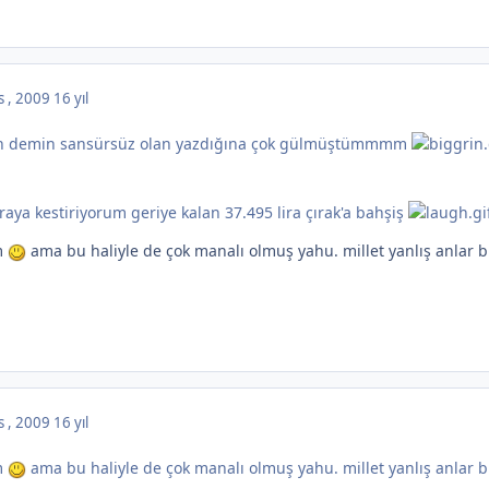
s , 2009
16 yıl
n demin sansürsüz olan yazdığına çok gülmüştümmmm
iraya kestiriyorum geriye kalan 37.495 lira çırak'a bahşiş
m
ama bu haliyle de çok manalı olmuş yahu. millet yanlış anlar
s , 2009
16 yıl
m
ama bu haliyle de çok manalı olmuş yahu. millet yanlış anlar