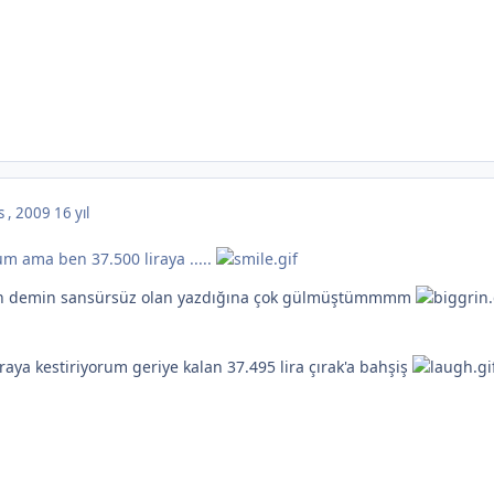
s , 2009
16 yıl
m ama ben 37.500 liraya .....
n demin sansürsüz olan yazdığına çok gülmüştümmmm
iraya kestiriyorum geriye kalan 37.495 lira çırak'a bahşiş