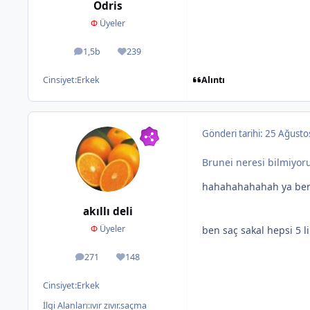
Odris
Φ
Üyeler
1,5b
239
ileti
İtibar
Alıntı
Cinsiyet:
Erkek
Gönderi tarihi:
25 Ağusto
Brunei neresi bilmiyoru
hahahahahahah ya be
akıllı deli
Φ
Üyeler
ben saç sakal hepsi 5 l
271
148
ileti
İtibar
Cinsiyet:
Erkek
İlgi Alanları:
ıvır zıvır.saçma