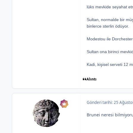
lüks mevkide seyahat etm
Sultan, normalde bir müş
binlerce sterlin ödüyor.
Modestou ile Dorchester 
Sultan ona birinci mevkide
Kadi, kişisel serveti 12 m
Alıntı
Gönderi tarihi:
25 Ağusto
Brunei neresi bilmiyoru