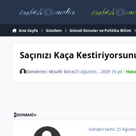
İçeriğe atla
Ana Sayfa
Gündem
Güncel Konular ve Politika Bilimi
Saçınızı Kaça Kestiriyorsun
Gönderen:
Misafir birce
25 Ağustos , 2009
16 yıl
-
Hava
SON SAYFA
1
2
SONRAKI
Gönderi tarihi:
25 Ağusto