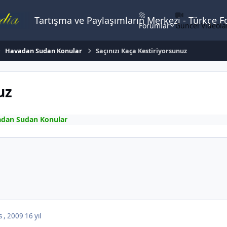
Tartışma ve Paylaşımların Merkezi - Türkçe 
Forumlar
Güncel Videola
Havadan Sudan Konular
Saçınızı Kaça Kestiriyorsunuz
uz
dan Sudan Konular
s , 2009
16 yıl