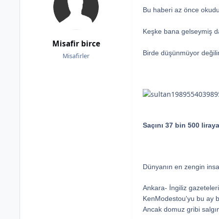
Bu haberi az önce okudu
Keşke bana gelseymiş d
Misafir birce
Birde düşünmüyor değilim
Misafirler
Saçını 37 bin 500 liraya
Dünyanın en zengin insanl
Ankara- İngiliz gazeteler
KenModestou'yu bu ay ba
Ancak domuz gribi salgın