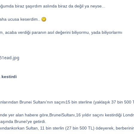
ğumda biraz şaşırdım aslında biraz da değil ya neyse...
aha ucusa keserdim..
, acaba verdiği paranın asıl değerini biliyormu, yada biliyorlarmı
 kestirdi
arından Brunei Sultanı'nın saçını15 bin sterline (yaklaşık 37 bin 500 TL) 
inde yer alan habere göre,BruneiSultanı,16 yıldır saçını kestirdiği Londr
şında Brunei'ye getirdi.
ındankorkan Sultan, 11 bin sterlin (27 bin 500 TL) ödeyerek, berberin