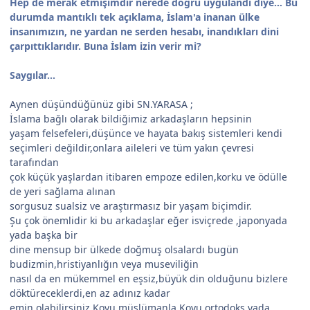
Hep de merak etmişimdir nerede doğru uygulandı diye... Bu
durumda mantıklı tek açıklama, İslam'a inanan ülke
insanımızın, ne yardan ne serden hesabı, inandıkları dini
çarpıttıklarıdır. Buna İslam izin verir mi?
Saygılar...
Aynen düşündüğünüz gibi SN.YARASA ;
İslama bağlı olarak bildiğimiz arkadaşların hepsinin
yaşam felsefeleri,düşünce ve hayata bakış sistemleri kendi
seçimleri değildir,onlara aileleri ve tüm yakın çevresi
tarafından
çok küçük yaşlardan itibaren empoze edilen,korku ve ödülle
de yeri sağlama alınan
sorgusuz sualsiz ve araştırmasız bir yaşam biçimdir.
Şu çok önemlidir ki bu arkadaşlar eğer isviçrede ,japonyada
yada başka bir
dine mensup bir ülkede doğmuş olsalardı bugün
budizmin,hristiyanlığın veya museviliğin
nasıl da en mükemmel en eşsiz,büyük din olduğunu bizlere
döktüreceklerdi,en az adınız kadar
emin olabilirsiniz.Koyu müslümanla Koyu ortodoks yada