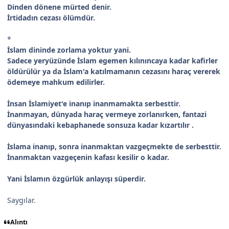
Dinden dönene mürted denir.
İrtidadın cezası ölümdür.
*
İslam dininde zorlama yoktur yani.
Sadece yeryüzünde İslam egemen kılınıncaya kadar kafirler
öldürülür ya da İslam'a katılmamanın cezasını haraç vererek
ödemeye mahkum edilirler.
İnsan İslamiyet'e inanıp inanmamakta serbesttir.
İnanmayan, dünyada haraç vermeye zorlanırken, fantazi
dünyasındaki kebaphanede sonsuza kadar kızartılır .
İslama inanıp, sonra inanmaktan vazgeçmekte de serbesttir.
İnanmaktan vazgeçenin kafası kesilir o kadar.
Yani İslamın özgürlük anlayışı süperdir.
Saygılar.
Alıntı