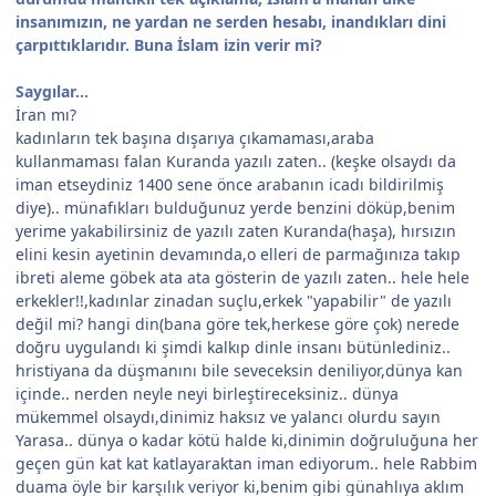
insanımızın, ne yardan ne serden hesabı, inandıkları dini
çarpıttıklarıdır. Buna İslam izin verir mi?
Saygılar...
İran mı?
kadınların tek başına dışarıya çıkamaması,araba
kullanmaması falan Kuranda yazılı zaten.. (keşke olsaydı da
iman etseydiniz 1400 sene önce arabanın icadı bildirilmiş
diye).. münafıkları bulduğunuz yerde benzini döküp,benim
yerime yakabilirsiniz de yazılı zaten Kuranda(haşa), hırsızın
elini kesin ayetinin devamında,o elleri de parmağınıza takıp
ibreti aleme göbek ata ata gösterin de yazılı zaten.. hele hele
erkekler!!,kadınlar zinadan suçlu,erkek "yapabilir" de yazılı
değil mi? hangi din(bana göre tek,herkese göre çok) nerede
doğru uygulandı ki şimdi kalkıp dinle insanı bütünlediniz..
hristiyana da düşmanını bile seveceksin deniliyor,dünya kan
içinde.. nerden neyle neyi birleştireceksiniz.. dünya
mükemmel olsaydı,dinimiz haksız ve yalancı olurdu sayın
Yarasa.. dünya o kadar kötü halde ki,dinimin doğruluğuna her
geçen gün kat kat katlayaraktan iman ediyorum.. hele Rabbim
duama öyle bir karşılık veriyor ki,benim gibi günahlıya aklım