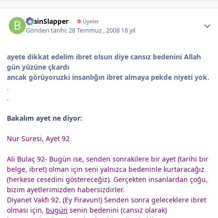
Author stats
BrainSlapper
Φ
Üyeler
Gönderi tarihi:
28 Temmuz , 2008
18 yıl
ayete dikkat edelim ibret olsun diye cansız bedenini Allah
gün yüzüne çkardı
ancak görüyoruzki insanlığın ibret almaya pekde niyeti yok.
.
.
Bakalım ayet ne diyor:
Nur Suresi, Ayet 92
Ali Bulaç 92- Bugün ise, senden sonrakilere bir ayet (tarihi bir
belge, ibret) olman için seni yalnızca bedeninle kurtaracağız
(herkese cesedini göstereceğiz). Gerçekten insanlardan çoğu,
bizim ayetlerimizden habersizdirler.
Diyanet Vakfı 92. (Ey Firavun!) Senden sonra geleceklere ibret
olması için,
bugün
senin bedenini (cansız olarak)