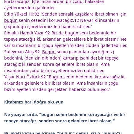
kurtaracağız. İşte insanlardan bir çoğu, hakikaten
âyetlerimizden gafildirler.
Edip Yüksel 10:92 "Senden sonraki kuşaklara ibret olman için
bugün
senin cesedini koruyacağız.12 Ne var ki insanların
çoğunluğu işaretlerimizden habersizdirler."
Elmalılı Hamdi Yazır 92-Biz de
bugün
seni bedeninle bir
tepeye atacağız ki, arkandan geleceklere bir ibret olasın!" Ne
var ki insanların birçoğu ayetlerimizden cidden gaflettedirler.
Süleyman Ateş 92.
Bugün
senin (canından ayırdığımız)
bedenini, (denizin dibinden) kurtarıp (sahilde) bir tepeye
atacağız ki senden sonra gelenlere ibret olasın. Ama
insanlardan çoğu bizim ayetlerimizden gafildirler.
Yaşar Nuri Öztürk 92 "
Bugün
senin bedenini kurtaracağız ki,
arkandan gelenlere bir ibret olasın. Ama insanların çoğu
bizim ayetlerimizden gerçekten habersiz bulunuyor."
Kitabınızı bari doğru okuyun.
Ne yazıyor orda, "bugün senin bedenini koruyacağız ve bir
tepeye atacağız, senden sonra gelenlere ibret olasın."
Bu ayeti yazan herkimse, "bugün" demiş, siz o "bugün"ü