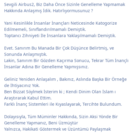
Sevgili Airbus2, Biz Daha Önce Sizinle Genelleme Yapmamak
Hakkında Anlaşmış İdik. Hatırlıyormusunuz ?
Yani Kesinlikle İnsanlar İnançları Neticesinde Katogorize
Edilmemeli, Sınıflandırılmamalı Demiştik.
Toptancı Zihniyeti İle İnsanlara Yaklaşılmamalı Demiştik.
Evet. Sanırım Bu Manada Bir Çok Düşünce Belirtmiş, ve
Sonunda Anlaşmıştık.
Lakin, Sanırım Bir Gözden Kaçırma Sonucu, Tekrar Tüm İnançlı
İnsanlar Adına Bir Genelleme Yapmışsınız.
Geliniz Yeniden Anlaşalım , Bakınız, Aslında Başka Bir Örneğe
de İhtiyacınız Yok.
Ben Bizzat Söylmek İsterim ki ; Kendi Dinim Olan İslam ı
Araştırarak Kabul Ettim.
Farklı İnanç Sistemleri ile Kıyaslayarak, Tercihte Bulundum.
Dolayısıyla, Tüm Müminler Hakkında, Sizin Aksi Yönde Bir
Genelleme Yapmanız, Beni Üzmüştür
Yalnızca, Hakikati Göstermek ve Üzüntümü Paylaşmak