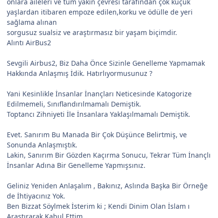
onlara aileleri ve tüm yakın çevresi tarafından çok küçük
yaşlardan itibaren empoze edilen,korku ve ödülle de yeri
sağlama alınan
sorgusuz sualsiz ve araştırmasız bir yaşam biçimdir.
Alıntı AirBus2
Sevgili Airbus2, Biz Daha Önce Sizinle Genelleme Yapmamak
Hakkında Anlaşmış İdik. Hatırlıyormusunuz ?
Yani Kesinlikle İnsanlar İnançları Neticesinde Katogorize
Edilmemeli, Sınıflandırılmamalı Demiştik.
Toptancı Zihniyeti İle İnsanlara Yaklaşılmamalı Demiştik.
Evet. Sanırım Bu Manada Bir Çok Düşünce Belirtmiş, ve
Sonunda Anlaşmıştık.
Lakin, Sanırım Bir Gözden Kaçırma Sonucu, Tekrar Tüm İnançlı
İnsanlar Adına Bir Genelleme Yapmışsınız.
Geliniz Yeniden Anlaşalım , Bakınız, Aslında Başka Bir Örneğe
de İhtiyacınız Yok.
Ben Bizzat Söylmek İsterim ki ; Kendi Dinim Olan İslam ı
Araştırarak Kabul Ettim.