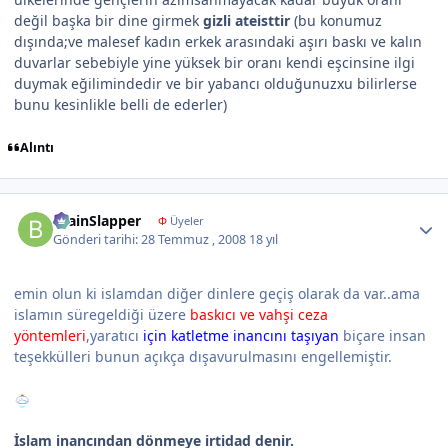
değil başka bir dine girmek
gizli ateisttir
(bu konumuz
dışında;ve malesef kadın erkek arasındaki aşırı baskı ve kalın
duvarlar sebebiyle yine yüksek bir oranı kendi eşcinsine ilgi
duymak eğilimindedir ve bir yabancı olduğunuzxu bilirlerse
bunu kesinlikle belli de ederler)
Alıntı
Author stats
BrainSlapper
Φ
Üyeler
Gönderi tarihi:
28 Temmuz , 2008
18 yıl
emin olun ki islamdan diğer dinlere geçiş olarak da var..ama
islamın süregeldiği üzere
baskıcı ve vahşi ceza
yöntemleri
,yaratıcı
için katletme inancını taşıyan
biçare insan
teşekkülleri bunun açıkça dışavurulmasını engellemiştir.
İslam inancından dönmeye irtidad denir.