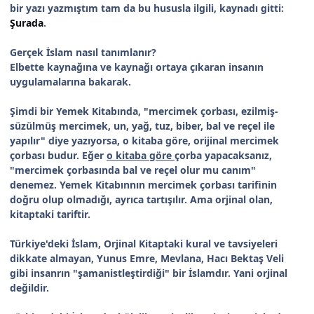
bir yazı yazmıştım tam da bu hususla ilgili, kaynadı gitti:
Şurada
.
Gerçek İslam nasıl tanımlanır?
Elbette kaynağına ve kaynağı ortaya çıkaran insanın
uygulamalarına bakarak.
Şimdi bir Yemek Kitabında, "mercimek çorbası, ezilmiş-
süzülmüş mercimek, un, yağ, tuz, biber, bal ve reçel ile
yapılır" diye yazıyorsa, o kitaba göre, orijinal mercimek
çorbası budur. Eğer
o kitaba göre
çorba yapacaksanız,
"mercimek çorbasında bal ve reçel olur mu canım"
denemez. Yemek Kitabınnın mercimek çorbası tarifinin
doğru olup olmadığı, ayrıca tartışılır. Ama orjinal olan,
kitaptaki tariftir.
Türkiye'deki İslam, Orjinal Kitaptaki kural ve tavsiyeleri
dikkate almayan, Yunus Emre, Mevlana, Hacı Bektaş Veli
gibi insanrın "şamanistleştirdiği" bir İslamdır. Yani orjinal
değildir.