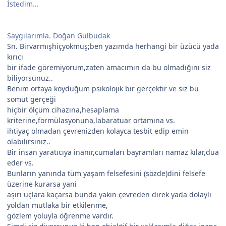
İstedim...
Saygılarımla. Doğan Gülbudak
Sn. Birvarmışhiçyokmuş;ben yazımda herhangi bir üzücü yada
kırıcı
bir ifade göremiyorum,zaten amacımın da bu olmadığını siz
biliyorsunuz..
Benim ortaya koyduğum psikolojik bir gerçektir ve siz bu
somut gerçeği
hiçbir ölçüm cihazına,hesaplama
kriterine,formülasyonuna,labaratuar ortamına vs.
ihtiyaç olmadan çevrenizden kolayca tesbit edip emin
olabilirsiniz..
Bir insan yaratıcıya inanır,cumaları bayramları namaz kılar,dua
eder vs.
Bunların yanında tüm yaşam felsefesini (sözde)dini felsefe
üzerine kurarsa yani
aşırı uçlara kaçarsa bunda yakın çevreden direk yada dolaylı
yoldan mutlaka bir etkilenme,
gözlem yoluyla öğrenme vardır.