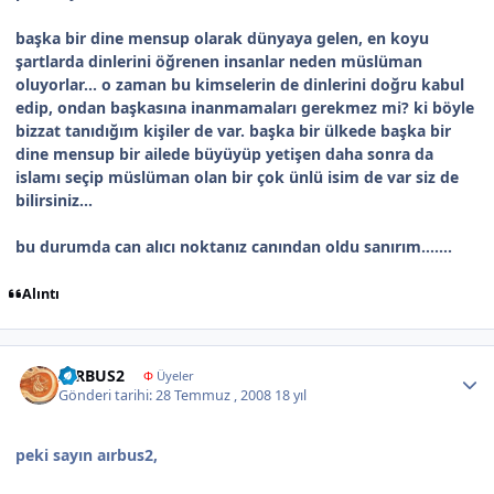
başka bir dine mensup olarak dünyaya gelen, en koyu
şartlarda dinlerini öğrenen insanlar neden müslüman
oluyorlar... o zaman bu kimselerin de dinlerini doğru kabul
edip, ondan başkasına inanmamaları gerekmez mi? ki böyle
bizzat tanıdığım kişiler de var. başka bir ülkede başka bir
dine mensup bir ailede büyüyüp yetişen daha sonra da
islamı seçip müslüman olan bir çok ünlü isim de var siz de
bilirsiniz...
bu durumda can alıcı noktanız canından oldu sanırım.......
Alıntı
Author stats
AIRBUS2
Φ
Üyeler
Gönderi tarihi:
28 Temmuz , 2008
18 yıl
peki sayın aırbus2,