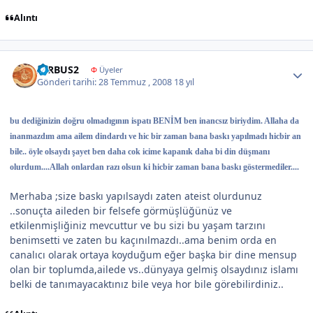
Alıntı
Author stats
AIRBUS2
Φ
Üyeler
Gönderi tarihi:
28 Temmuz , 2008
18 yıl
bu dediğinizin doğru olmadıgının ispatı BENİM ben inancsız biriydim. Allaha da
inanmazdım ama ailem dindardı ve hic bir zaman bana baskı yapılmadı hicbir an
bile.. öyle olsaydı şayet ben daha cok icime kapanık daha bi din düşmanı
olurdum....Allah onlardan razı olsun ki hicbir zaman bana baskı göstermediler....
Merhaba ;size baskı yapılsaydı zaten ateist olurdunuz
..sonuçta aileden bir felsefe görmüşlüğünüz ve
etkilenmişliğiniz mevcuttur ve bu sizi bu yaşam tarzını
benimsetti ve zaten bu kaçınılmazdı..ama benim orda en
canalıcı olarak ortaya koyduğum eğer başka bir dine mensup
olan bir toplumda,ailede vs..dünyaya gelmiş olsaydınız islamı
belki de tanımayacaktınız bile veya hor bile görebilirdiniz..