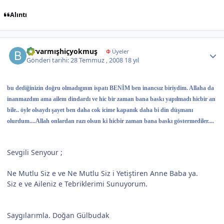
Alıntı
Author stats
birvarmışhiçyokmuş
Φ
Üyeler
Gönderi tarihi:
28 Temmuz , 2008
18 yıl
bu dediğinizin doğru olmadıgının ispatı BENİM ben inancsız biriydim. Allaha da
inanmazdım ama ailem dindardı ve hic bir zaman bana baskı yapılmadı hicbir an
bile.. öyle olsaydı şayet ben daha cok icime kapanık daha bi din düşmanı
olurdum....Allah onlardan razı olsun ki hicbir zaman bana baskı göstermediler....
Sevgili Senyour ;
Ne Mutlu Siz e ve Ne Mutlu Siz i Yetiştiren Anne Baba ya.
Siz e ve Aileniz e Tebriklerimi Sunuyorum.
Saygılarımla. Doğan Gülbudak