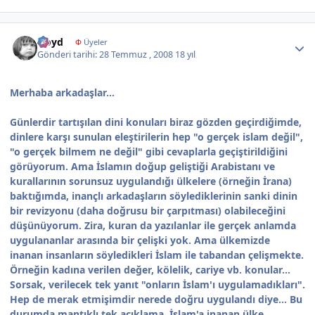
Author stats
ftoyd
Φ
Üyeler
Gönderi tarihi:
28 Temmuz , 2008
18 yıl
Merhaba arkadaşlar...
Günlerdir tartışılan dini konuları biraz gözden geçirdiğimde,
dinlere karşı sunulan eleştirilerin hep "o gerçek islam değil",
"o gerçek bilmem ne değil" gibi cevaplarla geçiştirildiğini
görüyorum. Ama İslamın doğup geliştiği Arabistanı ve
kurallarının sorunsuz uygulandığı ülkelere (örneğin İrana)
baktığımda, inançlı arkadaşların söylediklerinin sanki dinin
bir revizyonu (daha doğrusu bir çarpıtması) olabileceğini
düşünüyorum. Zira, kuran da yazılanlar ile gerçek anlamda
uygulananlar arasında bir çelişki yok. Ama ülkemizde
inanan insanların söyledikleri İslam ile tabandan çelişmekte.
Örneğin kadına verilen değer, kölelik, cariye vb. konular...
Sorsak, verilecek tek yanıt "onların İslam'ı uygulamadıkları".
Hep de merak etmişimdir nerede doğru uygulandı diye... Bu
durumda mantıklı tek açıklama, İslam'a inanan ülke