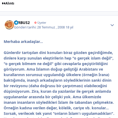
Alıntı
Author stats
AIRBUS2
Φ
Üyeler
Gönderi tarihi:
28 Temmuz , 2008
18 yıl
Merhaba arkadaşlar...
Günlerdir tartışılan dini konuları biraz gözden geçirdiğimde,
dinlere karşı sunulan eleştirilerin hep "o gerçek islam değil",
"o gerçek bilmem ne değil" gibi cevaplarla geçiştirildiğini
görüyorum. Ama İslamın doğup geliştiği Arabistanı ve
kurallarının sorunsuz uygulandığı ülkelere (örneğin İrana)
baktığımda, inançlı arkadaşların söylediklerinin sanki dinin
bir revizyonu (daha doğrusu bir çarpıtması) olabileceğini
düşünüyorum. Zira, kuran da yazılanlar ile gerçek anlamda
uygulananlar arasında bir çelişki yok. Ama ülkemizde
inanan insanların söyledikleri İslam ile tabandan çelişmekte.
Örneğin kadına verilen değer, kölelik, cariye vb. konular...
Sorsak, verilecek tek yanıt "onların İslam'ı uygulamadıkları".