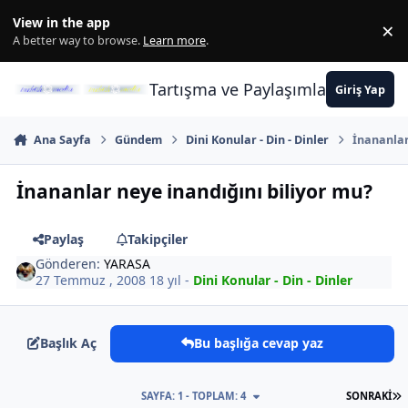
İçeriğe atla
View in the app
×
Di
A better way to browse.
Learn more
.
Tartışma ve Paylaşımların Merkez
Giriş Yap
Ana Sayfa
Gündem
Dini Konular - Din - Dinler
İnananlar
İnananlar neye inandığını biliyor mu?
Paylaş
Takipçiler
Gönderen:
YARASA
27 Temmuz , 2008
18 yıl
-
Dini Konular - Din - Dinler
Başlık Aç
Bu başlığa cevap yaz
S
SAYFA: 1 - TOPLAM: 4
SONRAKI