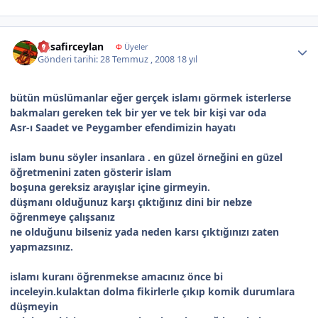
Author stats
misafirceylan
Φ
Üyeler
Gönderi tarihi:
28 Temmuz , 2008
18 yıl
bütün müslümanlar eğer gerçek islamı görmek isterlerse
bakmaları gereken tek bir yer ve tek bir kişi var oda
Asr-ı Saadet ve Peygamber efendimizin hayatı
islam bunu söyler insanlara . en güzel örneğini en güzel
öğretmenini zaten gösterir islam
boşuna gereksiz arayışlar içine girmeyin.
düşmanı olduğunuz karşı çıktığınız dini bir nebze
öğrenmeye çalışsanız
ne olduğunu bilseniz yada neden karsı çıktığınızı zaten
yapmazsınız.
islamı kuranı öğrenmekse amacınız önce bi
inceleyin.kulaktan dolma fikirlerle çıkıp komik durumlara
düşmeyin