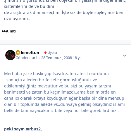
Şimdi siz diyorsunuz ki ben objektif bir yaklaşımla diğer inanç
sistemlerini de ve bu dini
de araştırarak dinimi seçtim..İşte siz de böyle söyleyince ben
üzülüyorum..
Alıntı
Author stats
gülemeftun
Φ
Üyeler
Gönderi tarihi:
28 Temmuz , 2008
18 yıl
Merhaba ;size baskı yapılsaydı zaten ateist olurdunuz
..sonuçta aileden bir felsefe görmüşlüğünüz ve
etkilenmişliğiniz mevcuttur ve bu sizi bu yaşam tarzını
benimsetti ve zaten bu kaçınılmazdı..ama benim orda en
canalıcı olarak ortaya koyduğum eğer başka bir dine mensup
olan bir toplumda,ailede vs..dünyaya gelmiş olsaydınız islamı
belki de tanımayacaktınız bile veya hor bile görebilirdiniz..
peki sayın aırbus2,