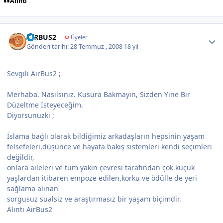
Alıntı
Author stats
AIRBUS2
Φ
Üyeler
Gönderi tarihi:
28 Temmuz , 2008
18 yıl
Sevgili AirBus2 ;
Merhaba. Nasılsınız. Kusura Bakmayın, Sizden Yine Bir
Düzeltme İsteyeceğim.
Diyorsunuzki ;
İslama bağlı olarak bildiğimiz arkadaşların hepsinin yaşam
felsefeleri,düşünce ve hayata bakış sistemleri kendi seçimleri
değildir,
onlara aileleri ve tüm yakın çevresi tarafından çok küçük
yaşlardan itibaren empoze edilen,korku ve ödülle de yeri
sağlama alınan
sorgusuz sualsiz ve araştırmasız bir yaşam biçimdir.
Alıntı AirBus2