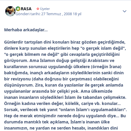
Author stats
YARASA
Φ
Üyeler
Gönderi tarihi:
27 Temmuz , 2008
18 yıl
Merhaba arkadaşlar...
Günlerdir tartışılan dini konuları biraz gözden geçirdiğimde,
dinlere karşı sunulan eleştirilerin hep "o gerçek islam değil",
"o gerçek bilmem ne değil" gibi cevaplarla geçiştirildiğini
görüyorum. Ama İslamın doğup geliştiği Arabistanı ve
kurallarının sorunsuz uygulandığı ülkelere (örneğin İrana)
baktığımda, inançlı arkadaşların söylediklerinin sanki dinin
bir revizyonu (daha doğrusu bir çarpıtması) olabileceğini
düşünüyorum. Zira, kuran da yazılanlar ile gerçek anlamda
uygulananlar arasında bir çelişki yok. Ama ülkemizde
inanan insanların söyledikleri İslam ile tabandan çelişmekte.
Örneğin kadına verilen değer, kölelik, cariye vb. konular...
Sorsak, verilecek tek yanıt "onların İslam'ı uygulamadıkları".
Hep de merak etmişimdir nerede doğru uygulandı diye... Bu
durumda mantıklı tek açıklama, İslam'a inanan ülke
insanımızın, ne yardan ne serden hesabı, inandıkları dini