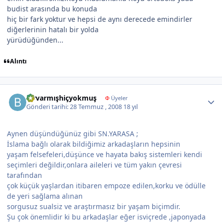
budist arasında bu konuda
hiç bir fark yoktur ve hepsi de aynı derecede emindirler
diğerlerinin hatalı bir yolda
yürüdüğünden...
Alıntı
Author stats
birvarmışhiçyokmuş
Φ
Üyeler
Gönderi tarihi:
28 Temmuz , 2008
18 yıl
Aynen düşündüğünüz gibi SN.YARASA ;
İslama bağlı olarak bildiğimiz arkadaşların hepsinin
yaşam felsefeleri,düşünce ve hayata bakış sistemleri kendi
seçimleri değildir,onlara aileleri ve tüm yakın çevresi
tarafından
çok küçük yaşlardan itibaren empoze edilen,korku ve ödülle
de yeri sağlama alınan
sorgusuz sualsiz ve araştırmasız bir yaşam biçimdir.
Şu çok önemlidir ki bu arkadaşlar eğer isviçrede ,japonyada