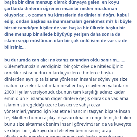
başka bir dine mensup olarak dünyaya gelen, en koyu
şartlarda dinlerini öğrenen insanlar neden müslüman
oluyorlar... o zaman bu kimselerin de dinlerini doğru kabul
edip, ondan başkasına inanmamaları gerekmez mi? ki böyle
bizzat tanıdığım kişiler de var. başka bir ülkede başka bir
dine mensup bir ailede büyüyüp yetişen daha sonra da
islamı seçip müslüman olan bir çok ünlü isim de var siz de
bilirsiniz...
bu durumda can alıcı noktanız canından oldu sanırım.......
Gülemeftun;sizin verdiğiniz ''bir çok'' diye de nitelediğiniz
örnekler istisnai durumlardır,yüzlerce binlerce başka
dinlerden ayrılıp ta islama yönlenen insanlar söyleviyse size
malum çevreler tarafından nesiller boyu söylenen yalanların
2000 li yıllar versiyonudur.bunun tam karşılığı adınız kadar
emin olun ki islamdan diğer dinlere geçiş olarak da var..ama
islamın süregeldiği üzere baskıcı ve vahşi ceza
yöntemleri,yaratıcı için katletme inancını taşıyan biçare insan
teşekkülleri bunun açıkça dışavurulmasını engellemiştir.bakın
bunu size aktarmak benim insani görevim;İran da ve kuveytte
ve diğer bir çok koyu dini felsefeyi benimsemiş arap
ülkelerinde gençlerin azımsanmayacak kadar büyük oranı