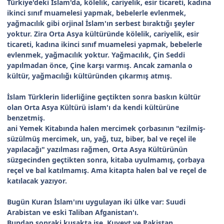
Türkiye'deki İslam'da, kölelik, cariyelik, esir ticareti, kadına
ikinci sınıf muamelesi yapmak, bebelerle evlenmek,
yağmacılık gibi orjinal İslam'ın serbest bıraktığı şeyler
yoktur. Zira Orta Asya kültüründe kölelik, cariyelik, esir
ticareti, kadına ikinci sınıf muamelesi yapmak, bebelerle
evlenmek, yağmacılık yoktur. Yağmacılık, Çin Seddi
yapılmadan önce, Çine karşı varmış. Ancak zamanla o
kültür, yağmacılığı kültüründen çıkarmış atmış.
İslam Türklerin liderliğine geçtikten sonra baskın kültür
olan Orta Asya Kültürü islam'ı da kendi kültürüne
benzetmiş.
ani Yemek Kitabında halen mercimek çorbasının "ezilmiş-
süzülmüş mercimek, un, yağ, tuz, biber, bal ve reçel ile
yapılacağı" yazılması rağmen, Orta Asya Kültürünün
süzgecinden geçtikten sonra, kitaba uyulmamış, çorbaya
reçel ve bal katılmamış. Ama kitapta halen bal ve reçel de
katılacak yazıyor.
Bugün Kuran İslam'ını uygulayan iki ülke var: Suudi
Arabistan ve eski Taliban Afganistan'ı.
Bundan sonraki kuşakta ise, Kuveyt ve Pakistan