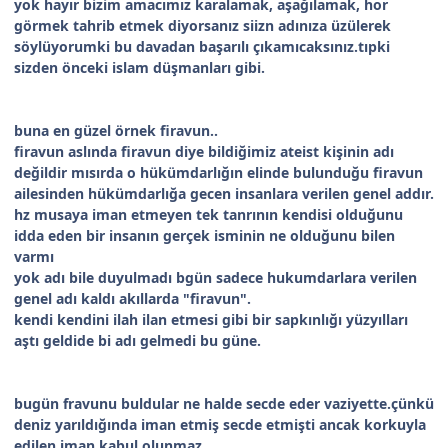
yok hayır bizim amacımız karalamak, aşağılamak, hor
görmek tahrib etmek diyorsanız siizn adınıza üzülerek
söylüyorumki bu davadan başarılı çıkamıcaksınız.tıpki
sizden önceki islam düşmanları gibi.
buna en güzel örnek firavun..
firavun aslında firavun diye bildiğimiz ateist kişinin adı
değildir mısırda o hükümdarlığın elinde bulunduğu firavun
ailesinden hükümdarlığa gecen insanlara verilen genel addır.
hz musaya iman etmeyen tek tanrının kendisi olduğunu
idda eden bir insanın gerçek isminin ne olduğunu bilen
varmı
yok adı bile duyulmadı bgün sadece hukumdarlara verilen
genel adı kaldı akıllarda "firavun".
kendi kendini ilah ilan etmesi gibi bir sapkınlığı yüzyılları
aştı geldide bi adı gelmedi bu güne.
bugün fravunu buldular ne halde secde eder vaziyette.çünkü
deniz yarıldığında iman etmiş secde etmişti ancak korkuyla
edilen iman kabul olunmaz.