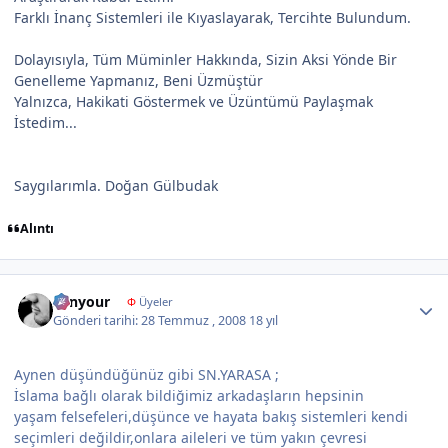
Farklı İnanç Sistemleri ile Kıyaslayarak, Tercihte Bulundum.
Dolayısıyla, Tüm Müminler Hakkında, Sizin Aksi Yönde Bir
Genelleme Yapmanız, Beni Üzmüştür
Yalnızca, Hakikati Göstermek ve Üzüntümü Paylaşmak
İstedim...
Saygılarımla. Doğan Gülbudak
Alıntı
Author stats
Senyour
Φ
Üyeler
Gönderi tarihi:
28 Temmuz , 2008
18 yıl
Aynen düşündüğünüz gibi SN.YARASA ;
İslama bağlı olarak bildiğimiz arkadaşların hepsinin
yaşam felsefeleri,düşünce ve hayata bakış sistemleri kendi
seçimleri değildir,onlara aileleri ve tüm yakın çevresi