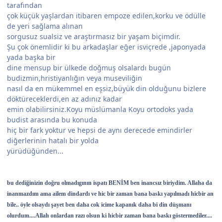
tarafından
çok küçük yaşlardan itibaren empoze edilen,korku ve ödülle
de yeri sağlama alınan
sorgusuz sualsiz ve araştırmasız bir yaşam biçimdir.
Şu çok önemlidir ki bu arkadaşlar eğer isviçrede ,japonyada
yada başka bir
dine mensup bir ülkede doğmuş olsalardı bugün
budizmin,hristiyanlığın veya museviliğin
nasıl da en mükemmel en eşsiz,büyük din olduğunu bizlere
döktüreceklerdi,en az adınız kadar
emin olabilirsiniz.Koyu müslümanla Koyu ortodoks yada
budist arasında bu konuda
hiç bir fark yoktur ve hepsi de aynı derecede emindirler
diğerlerinin hatalı bir yolda
yürüdüğünden...
bu dediğinizin doğru olmadıgının ispatı BENİM ben inancsız biriydim. Allaha da
inanmazdım ama ailem dindardı ve hic bir zaman bana baskı yapılmadı hicbir an
bile.. öyle olsaydı şayet ben daha cok icime kapanık daha bi din düşmanı
olurdum....Allah onlardan razı olsun ki hicbir zaman bana baskı göstermediler....