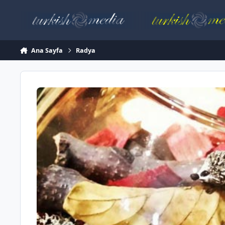
İçeriğe atla
Ana Sayfa
Radya