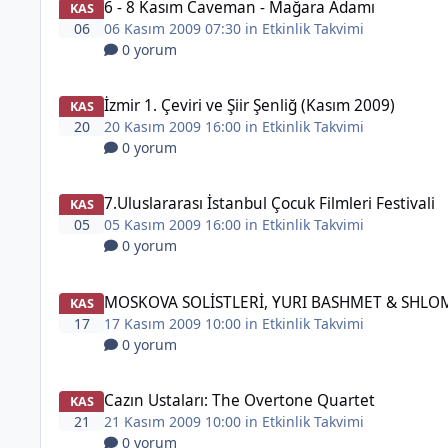
6 - 8 Kasım Caveman - Mağara Adamı
KAS
06
06 Kasım 2009 07:30 in
Etkinlik Takvimi
0 yorum
İzmir 1. Çeviri ve Şiir Şenliğ (Kasım 2009)
KAS
20
20 Kasım 2009 16:00 in
Etkinlik Takvimi
0 yorum
7.Uluslararası İstanbul Çocuk Filmleri Festivali
KAS
05
05 Kasım 2009 16:00 in
Etkinlik Takvimi
0 yorum
MOSKOVA SOLİSTLERİ, YURI BASHMET & SHL
KAS
17
17 Kasım 2009 10:00 in
Etkinlik Takvimi
0 yorum
Cazın Ustaları: The Overtone Quartet
KAS
21
21 Kasım 2009 10:00 in
Etkinlik Takvimi
0 yorum