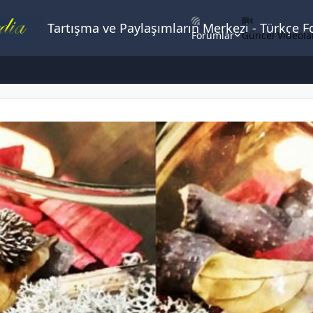
Tartışma ve Paylaşımların Merkezi - Türkçe 
Forumlar
Güncel Videola