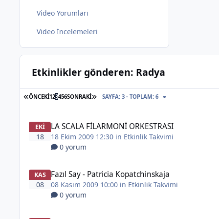
Video Yorumları
Video İncelemeleri
Etkinlikler gönderen: Radya
İLK SAYFA
SON SAYFA
ÖNCEKI
1
2
3
4
5
6
SONRAKI
SAYFA: 3 - TOPLAM: 6
LA SCALA FİLARMONİ ORKESTRASI
EKI
18
18 Ekim 2009 12:30 in
Etkinlik Takvimi
0 yorum
Fazıl Say - Patricia Kopatchinskaja
KAS
08
08 Kasım 2009 10:00 in
Etkinlik Takvimi
0 yorum