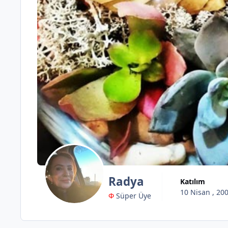
Radya
Katılım
10 Nisan , 20
Φ
Süper Üye