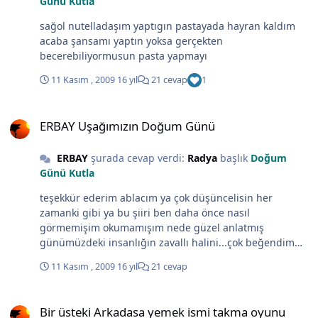
Günü Kutla
sağol nutelladaşım yaptıgın pastayada hayran kaldım
acaba şansamı yaptın yoksa gerçekten
becerebiliyormusun pasta yapmayı
11 Kasım , 2009
16 yıl
21 cevap
1
ERBAY Uşağımızın Doğum Günü
ERBAY Uşağımızın Doğum Günü
ERBAY
şurada cevap verdi:
Radya
başlık
Doğum
Günü Kutla
teşekkür ederim ablacım ya çok düşüncelisin her
zamanki gibi ya bu şiiri ben daha önce nasıl
görmemişim okumamışım nede güzel anlatmış
günümüzdeki insanlığın zavallı halini...çok beğendim
ablacım çok teşekkür ederim... pasta sadece benim cadı
11 Kasım , 2009
16 yıl
21 cevap
çek ellerini pastamdan hepsini ben yicem
Bir üsteki Arkadasa yemek ismi takma oyunu
Bir üsteki Arkadasa yemek ismi takma oyunu