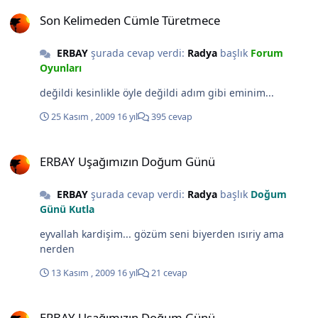
Son Kelimeden Cümle Türetmece
Son Kelimeden Cümle Türetmece
ERBAY
şurada cevap verdi:
Radya
başlık
Forum
Oyunları
değildi kesinlikle öyle değildi adım gibi eminim...
25 Kasım , 2009
16 yıl
395 cevap
ERBAY Uşağımızın Doğum Günü
ERBAY Uşağımızın Doğum Günü
ERBAY
şurada cevap verdi:
Radya
başlık
Doğum
Günü Kutla
eyvallah kardişim... gözüm seni biyerden ısıriy ama
nerden
13 Kasım , 2009
16 yıl
21 cevap
ERBAY Uşağımızın Doğum Günü
ERBAY Uşağımızın Doğum Günü