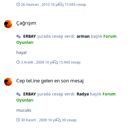
26 Haziran , 2010
16 yıl
15.943 cevap
Çağrışım
Çağrışım
ERBAY
şurada cevap verdi:
arman
başlık
Forum
Oyunları
hayal
3 Aralık , 2009
16 yıl
15.943 cevap
Cep tel.ine gelen en son mesaj
Cep tel.ine gelen en son mesaj
ERBAY
şurada cevap verdi:
Radya
başlık
Forum
Oyunları
mucuks
30 Kasım , 2009
16 yıl
39 cevap