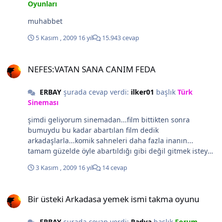
Oyunları
muhabbet
5 Kasım , 2009
16 yıl
15.943 cevap
NEFES:VATAN SANA CANIM FEDA
NEFES:VATAN SANA CANIM FEDA
ERBAY
şurada cevap verdi:
ilker01
başlık
Türk
Sineması
şimdi geliyorum sinemadan...film bittikten sonra
bumuydu bu kadar abartılan film dedik
arkadaşlarla...komik sahneleri daha fazla inanın...
tamam güzelde öyle abartıldığı gibi değil gitmek isteyen
arkadaşlar fazla bir beklenti içinde olmasınlar sonuda
3 Kasım , 2009
16 yıl
14 cevap
politik bitiyor zaten...
Bir üsteki Arkadasa yemek ismi takma oyunu
Bir üsteki Arkadasa yemek ismi takma oyunu
ERBAY
şurada cevap verdi:
Radya
başlık
Forum