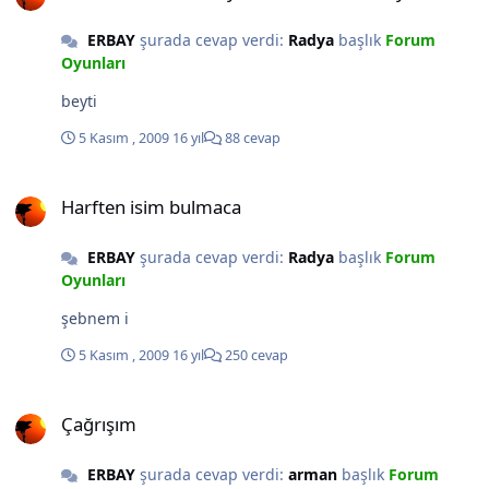
ERBAY
şurada cevap verdi:
Radya
başlık
Forum
Oyunları
beyti
5 Kasım , 2009
16 yıl
88 cevap
Harften isim bulmaca
Harften isim bulmaca
ERBAY
şurada cevap verdi:
Radya
başlık
Forum
Oyunları
şebnem i
5 Kasım , 2009
16 yıl
250 cevap
Çağrışım
Çağrışım
ERBAY
şurada cevap verdi:
arman
başlık
Forum