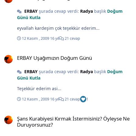
ERBAY
şurada cevap verdi:
Radya
başlık
Doğum
Günü Kutla
eyvallah kardeşim çok teşekkür ederim...
12 Kasım , 2009
16 yıl
21 cevap
ERBAY Uşağımızın Doğum Günü
ERBAY Uşağımızın Doğum Günü
ERBAY
şurada cevap verdi:
Radya
başlık
Doğum
Günü Kutla
Teşekkür ederim asi...
12 Kasım , 2009
16 yıl
21 cevap
1
Şans Kurabiyesi Kırmak İstermisiniz? Öyleyse Ne Duruyorsunuz?
Şans Kurabiyesi Kırmak İstermisiniz? Öyleyse Ne
Duruyorsunuz?