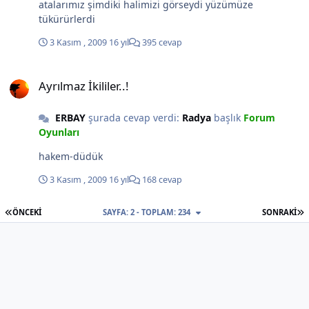
atalarımız şimdiki halimizi görseydi yüzümüze
tükürürlerdi
3 Kasım , 2009
16 yıl
395 cevap
Ayrılmaz İkililer..!
Ayrılmaz İkililer..!
ERBAY
şurada cevap verdi:
Radya
başlık
Forum
Oyunları
hakem-düdük
3 Kasım , 2009
16 yıl
168 cevap
İLK SAYFA
S
ÖNCEKI
SAYFA: 2 - TOPLAM: 234
SONRAKI