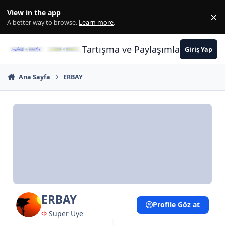
İçeriğe atla
View in the app
×
Di
A better way to browse.
Learn more
.
Tartışma ve Paylaşımların Merkez
Giriş Yap
Ana Sayfa
ERBAY
ERBAY
Profile Göz at
Φ
Süper Üye