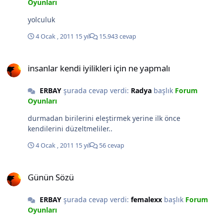
Oyunları
yolculuk
4 Ocak , 2011
15 yıl
15.943 cevap
insanlar kendi iyilikleri için ne yapmalı
insanlar kendi iyilikleri için ne yapmalı
ERBAY
şurada cevap verdi:
Radya
başlık
Forum
Oyunları
durmadan birilerini eleştirmek yerine ilk önce
kendilerini düzeltmeliler..
4 Ocak , 2011
15 yıl
56 cevap
Günün Sözü
Günün Sözü
ERBAY
şurada cevap verdi:
femalexx
başlık
Forum
Oyunları