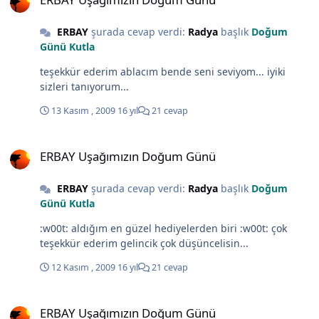
ERBAY
şurada cevap verdi:
Radya
başlık
Doğum
Günü Kutla
teşekkür ederim ablacım bende seni seviyom... iyiki
sizleri tanıyorum...
13 Kasım , 2009
16 yıl
21 cevap
ERBAY Uşağımızın Doğum Günü
ERBAY Uşağımızın Doğum Günü
ERBAY
şurada cevap verdi:
Radya
başlık
Doğum
Günü Kutla
:w00t: aldığım en güzel hediyelerden biri :w00t: çok
teşekkür ederim gelincik çok düşüncelisin...
12 Kasım , 2009
16 yıl
21 cevap
ERBAY Uşağımızın Doğum Günü
ERBAY Uşağımızın Doğum Günü