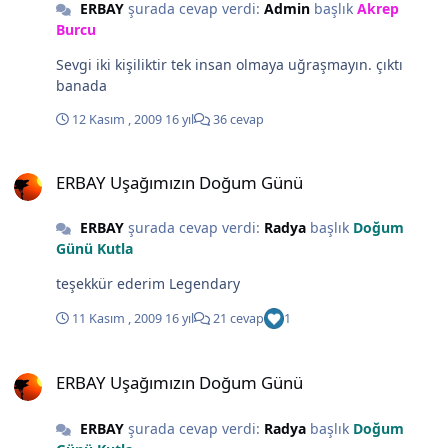
ERBAY
şurada cevap verdi:
Admin
başlık
Akrep
Burcu
Sevgi iki kişiliktir tek insan olmaya uğraşmayın. çıktı
banada
12 Kasım , 2009
16 yıl
36 cevap
ERBAY Uşağımızın Doğum Günü
ERBAY Uşağımızın Doğum Günü
ERBAY
şurada cevap verdi:
Radya
başlık
Doğum
Günü Kutla
teşekkür ederim Legendary
11 Kasım , 2009
16 yıl
21 cevap
1
ERBAY Uşağımızın Doğum Günü
ERBAY Uşağımızın Doğum Günü
ERBAY
şurada cevap verdi:
Radya
başlık
Doğum