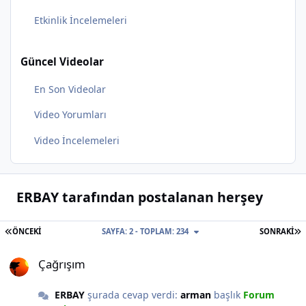
Etkinlik İncelemeleri
Güncel Videolar
En Son Videolar
Video Yorumları
Video İncelemeleri
ERBAY tarafından postalanan herşey
İLK SAYFA
S
ÖNCEKI
SAYFA: 2 - TOPLAM: 234
SONRAKI
Çağrışım
Çağrışım
ERBAY
şurada cevap verdi:
arman
başlık
Forum