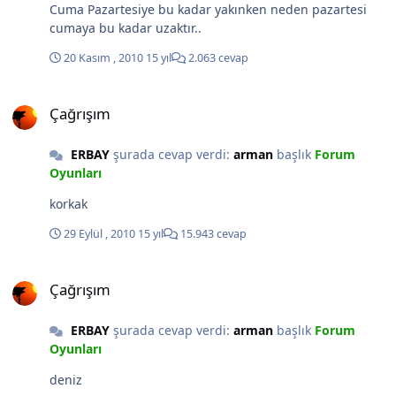
Cuma Pazartesiye bu kadar yakınken neden pazartesi
cumaya bu kadar uzaktır..
20 Kasım , 2010
15 yıl
2.063 cevap
Çağrışım
Çağrışım
ERBAY
şurada cevap verdi:
arman
başlık
Forum
Oyunları
korkak
29 Eylül , 2010
15 yıl
15.943 cevap
Çağrışım
Çağrışım
ERBAY
şurada cevap verdi:
arman
başlık
Forum
Oyunları
deniz