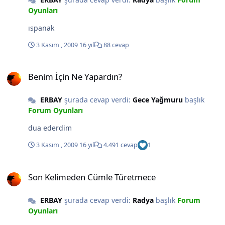
Oyunları
ıspanak
3 Kasım , 2009
16 yıl
88 cevap
Benim İçin Ne Yapardın?
Benim İçin Ne Yapardın?
ERBAY
şurada cevap verdi:
Gece Yağmuru
başlık
Forum Oyunları
dua ederdim
3 Kasım , 2009
16 yıl
4.491 cevap
1
Son Kelimeden Cümle Türetmece
Son Kelimeden Cümle Türetmece
ERBAY
şurada cevap verdi:
Radya
başlık
Forum
Oyunları