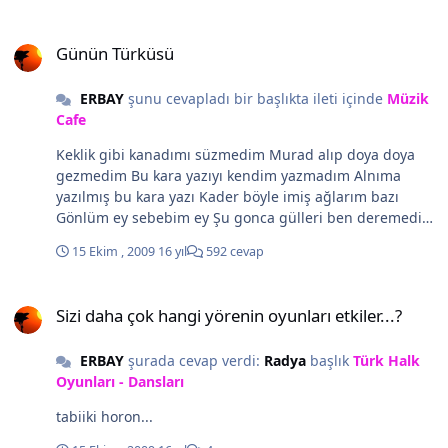
gözyaşı Güneş vurduğunda gökkuşağı Bir damla gözyaşı
Günün Türküsü
Gülümserken çiçek bahçesi Bir damla gözyaşı Gizler mi
Günün Türküsü
yürekteki ateşi Seni canımla taşıyorum Billur bir yürek
içinde Dokunsan kırılacak Dokunmasan vurulacak
ERBAY
şunu cevapladı bir başlıkta ileti içinde
Müzik
gözlerine Ağlama Dokunuyor gözyaşların yaralarıma
Cafe
Kanatma Kabuk bağlamadan Acıtma bir yerlerimi Bir
damla gözyaşı İlacım olmaz İlacım Kokunu koklamak
Keklik gibi kanadımı süzmedim Murad alıp doya doya
Sabaha kadar Kan ter içinde Ateşim düşer Oğuzkan
gezmedim Bu kara yazıyı kendim yazmadım Alnıma
Bölükbaşı
yazılmış bu kara yazı Kader böyle imiş ağlarım bazı
Gönlüm ey sebebim ey Şu gonca gülleri ben deremedim
Çifte bülbülleri konduramadım Kadir kıymetimi
15 Ekim , 2009
16 yıl
592 cevap
bildiremedim Alnıma yazılmış bu kara yazı Kader böyle
imiş ağlarım bazı Gönlüm ey sebebim ey Geceleri uyku
Sizi daha çok hangi yörenin oyunları etkiler...?
girmez gözüme Zalım yastık diken oldu yüzüme Uyma
Sizi daha çok hangi yörenin oyunları etkiler...?
dedim uydun eller sözüne Alnıma yazılmış bu kara yazı
Kader böyle imiş ağlarım bazı Gönlüm ey sebebim
ERBAY
şurada cevap verdi:
Radya
başlık
Türk Halk
ey...................
Oyunları - Dansları
tabiiki horon...