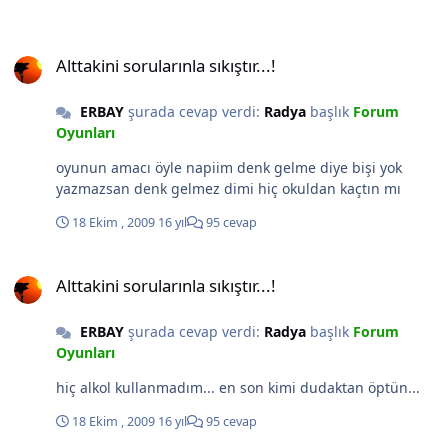
Alttakini sorularınla sıkıştır...!
Alttakini sorularınla sıkıştır...!
ERBAY
şurada cevap verdi:
Radya
başlık
Forum
Oyunları
oyunun amacı öyle napiim denk gelme diye bişi yok
yazmazsan denk gelmez dimi hiç okuldan kaçtın mı
18 Ekim , 2009
16 yıl
95 cevap
Alttakini sorularınla sıkıştır...!
Alttakini sorularınla sıkıştır...!
ERBAY
şurada cevap verdi:
Radya
başlık
Forum
Oyunları
hiç alkol kullanmadım... en son kimi dudaktan öptün...
18 Ekim , 2009
16 yıl
95 cevap