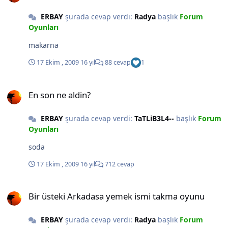
ERBAY
şurada cevap verdi:
Radya
başlık
Forum
Oyunları
makarna
17 Ekim , 2009
16 yıl
88 cevap
1
En son ne aldin?
En son ne aldin?
ERBAY
şurada cevap verdi:
TaTLiB3L4--
başlık
Forum
Oyunları
soda
17 Ekim , 2009
16 yıl
712 cevap
Bir üsteki Arkadasa yemek ismi takma oyunu
Bir üsteki Arkadasa yemek ismi takma oyunu
ERBAY
şurada cevap verdi:
Radya
başlık
Forum