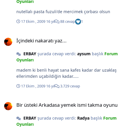
Oyunları
nutellalı pasta fuzuli'de mercimek çorbası olsun
17 Ekim , 2009
16 yıl
88 cevap
1
İçindeki nakaratı yaz...
İçindeki nakaratı yaz...
ERBAY
şurada cevap verdi:
aysum
başlık
Forum
Oyunları
madem ki benli hayat sana kafes kadar dar uzaklaş
ellerimden uçabildiğin kadar.....
17 Ekim , 2009
16 yıl
3.729 cevap
Bir üsteki Arkadasa yemek ismi takma oyunu
Bir üsteki Arkadasa yemek ismi takma oyunu
ERBAY
şurada cevap verdi:
Radya
başlık
Forum
Oyunları