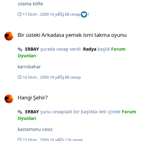
ıslama köfte
17 Ekim , 2009
16 yıl
88 cevap
1
Bir üsteki Arkadasa yemek ismi takma oyunu
Bir üsteki Arkadasa yemek ismi takma oyunu
ERBAY
şurada cevap verdi:
Radya
başlık
Forum
Oyunları
karnıbahar
16 Ekim , 2009
16 yıl
88 cevap
Hangi Şehir?
Hangi Şehir?
ERBAY
şunu cevapladı bir başlıkta ileti içinde
Forum
Oyunları
kastamonu ceviz
15 Ekim , 2009
16 yıl
126 cevap