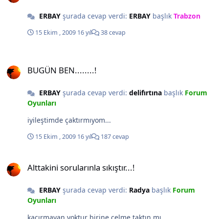
ERBAY
şurada cevap verdi:
ERBAY
başlık
Trabzon
15 Ekim , 2009
16 yıl
38 cevap
BUGÜN BEN........!
BUGÜN BEN........!
ERBAY
şurada cevap verdi:
delifırtına
başlık
Forum
Oyunları
iyileştimde çaktırmıyom...
15 Ekim , 2009
16 yıl
187 cevap
Alttakini sorularınla sıkıştır...!
Alttakini sorularınla sıkıştır...!
ERBAY
şurada cevap verdi:
Radya
başlık
Forum
Oyunları
kaçırmayan yoktur birine çelme taktın mı