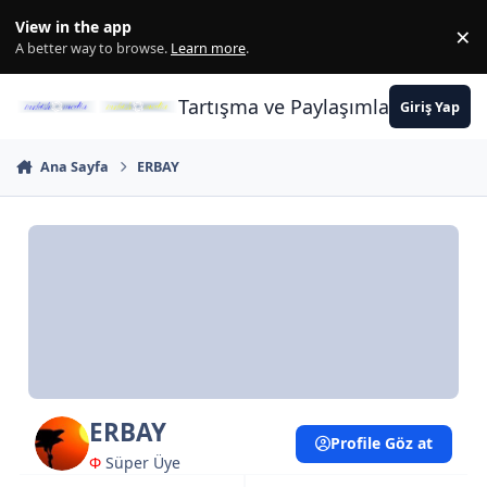
İçeriğe atla
View in the app
×
Di
A better way to browse.
Learn more
.
Tartışma ve Paylaşımların Merkez
Giriş Yap
Ana Sayfa
ERBAY
ERBAY
Profile Göz at
Φ
Süper Üye