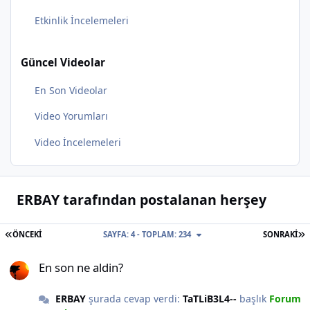
Etkinlik İncelemeleri
Güncel Videolar
En Son Videolar
Video Yorumları
Video İncelemeleri
ERBAY tarafından postalanan herşey
İLK SAYFA
S
ÖNCEKI
SAYFA: 4 - TOPLAM: 234
SONRAKI
En son ne aldin?
En son ne aldin?
ERBAY
şurada cevap verdi:
TaTLiB3L4--
başlık
Forum