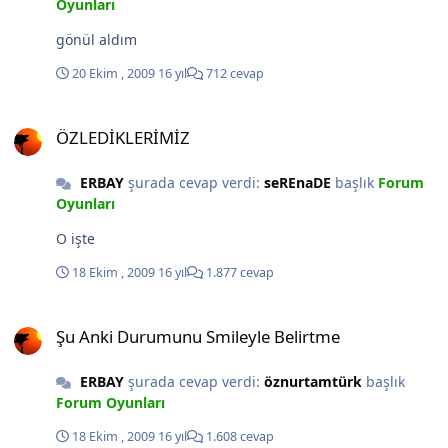
Oyunları
gönül aldım
20 Ekim , 2009
16 yıl
712 cevap
ÖZLEDİKLERİMİZ
ÖZLEDİKLERİMİZ
ERBAY
şurada cevap verdi:
seREnaDE
başlık
Forum
Oyunları
O işte
18 Ekim , 2009
16 yıl
1.877 cevap
Şu Anki Durumunu Smileyle Belirtme
Şu Anki Durumunu Smileyle Belirtme
ERBAY
şurada cevap verdi:
öznurtamtürk
başlık
Forum Oyunları
18 Ekim , 2009
16 yıl
1.608 cevap