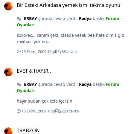
Bir üsteki Arkadasa yemek ismi takma oyunu
ERBAY
şurada cevap verdi:
Radya
başlık
Forum
Oyunları
kokoreç... canım çekti olsada yesek bea hele o mis gibi
rayihası yokmu...
15 Ekim , 2009
16 yıl
88 cevap
EVET & HAYIR..
EVET & HAYIR..
ERBAY
şurada cevap verdi:
Radya
başlık
Forum
Oyunları
hayır sudan çok kola içersin
15 Ekim , 2009
16 yıl
220 cevap
TRABZON
TRABZON