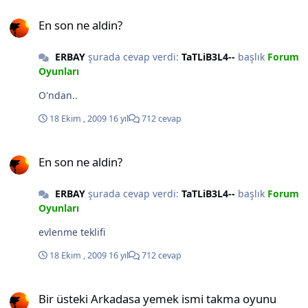
En son ne aldin?
En son ne aldin?
ERBAY
şurada cevap verdi:
TaTLiB3L4--
başlık
Forum
Oyunları
O'ndan..
18 Ekim , 2009
16 yıl
712 cevap
En son ne aldin?
En son ne aldin?
ERBAY
şurada cevap verdi:
TaTLiB3L4--
başlık
Forum
Oyunları
evlenme teklifi
18 Ekim , 2009
16 yıl
712 cevap
Bir üsteki Arkadasa yemek ismi takma oyunu
Bir üsteki Arkadasa yemek ismi takma oyunu