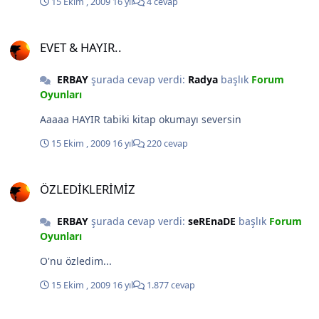
15 Ekim , 2009
16 yıl
4 cevap
EVET & HAYIR..
EVET & HAYIR..
ERBAY
şurada cevap verdi:
Radya
başlık
Forum
Oyunları
Aaaaa HAYIR tabiki kitap okumayı seversin
15 Ekim , 2009
16 yıl
220 cevap
ÖZLEDİKLERİMİZ
ÖZLEDİKLERİMİZ
ERBAY
şurada cevap verdi:
seREnaDE
başlık
Forum
Oyunları
O'nu özledim...
15 Ekim , 2009
16 yıl
1.877 cevap
Bir üsteki Arkadasa yemek ismi takma oyunu