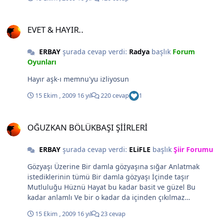
EVET & HAYIR..
EVET & HAYIR..
ERBAY
şurada cevap verdi:
Radya
başlık
Forum
Oyunları
Hayır aşk-ı memnu'yu izliyosun
15 Ekim , 2009
16 yıl
220 cevap
1
OĞUZKAN BÖLÜKBAŞI ŞİİRLERİ
OĞUZKAN BÖLÜKBAŞI ŞİİRLERİ
ERBAY
şurada cevap verdi:
ELiFLE
başlık
Şiir Forumu
Gözyaşı Üzerine Bir damla gözyaşına sığar Anlatmak
istediklerinin tümü Bir damla gözyaşı İçinde taşır
Mutluluğu Hüznü Hayat bu kadar basit ve güzel Bu
kadar anlamlı Ve bir o kadar da içinden çıkılmaz
çelişkiler yumağı Nasıl anlatabilirsin ki bir damla
15 Ekim , 2009
16 yıl
23 cevap
gözyaşının söylediklerini Bir cümle içinde Bir damla